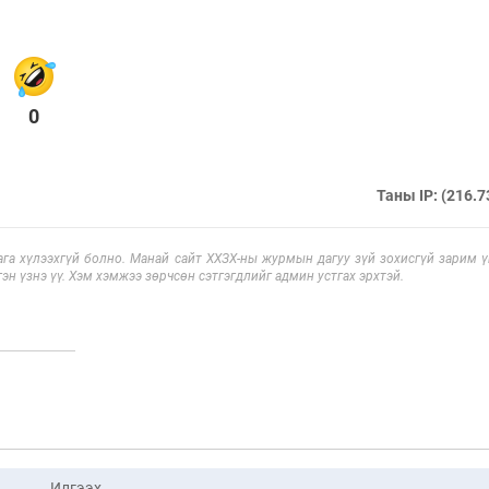
0
Таны IP: (216.7
га хүлээхгүй болно. Манай сайт ХХЗХ-ны журмын дагуу зүй зохисгүй зарим үг
эн үзнэ үү. Хэм хэмжээ зөрчсөн сэтгэгдлийг админ устгах эрхтэй.
Илгээх