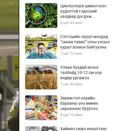
Урлагтай яриа
Циклоспора шимэгчээс
өрчил
үүдэлтэй гэдэсний
халдвар дэгдэж
энд-Эрхэм баян
болзошгүй
6 цаг 43 мин
Сэтгэцийн эрүүл мэндэд
“санаа тавих” олон улсын
хүний үг
хурал зохион байгуулна
7 цаг 13 мин
Улаан буудай ихэнх
талбайд 10-12 см-ээр
ага
Бусад
өндөр ургажээ
7 цаг 43 мин
Фото
сурвалжлагч
Видео
Зарим гол нэрийн
Инфографик
барааны үнэ өмнөх
сарынхаас буурчээ
Санал асуулга
8 цаг 13 мин
Хиймэл оюун хяналтаас