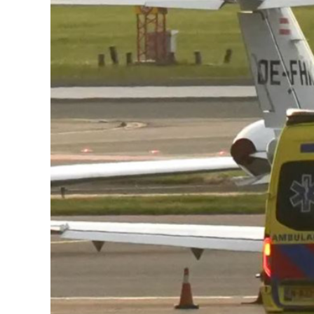
126-гийн НЭГ
Ертөнц
Спорт
Нийгэм
Бөх
Техник технологи
Сагсан бөмбөг
Шинжлэх ухаан
Хөлбөмбөг
Сонин хачин
Олимпын төрөл
Дэлхийн монгол
Тулааны спорт
Олимпын бус төр