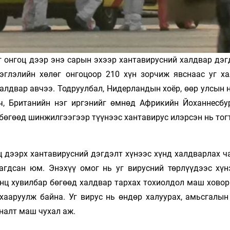
г онгоц дээр энэ сарын эхээр хантавирусний халдвар дэг
рэглэлийн хөлөг онгоцоор 210 хүн зорчиж явснаас уг х
алдвар авчээ. Тодруулбал, Нидерландын хоёр, өөр улсын 
ч, Британийн нэг иргэнийг өмнөд Африкийн Йоханнесбу
бөгөөд шинжилгээгээр түүнээс хантавирус илэрсэн нь тог
ц дээрх хантавирусний дэгдэлт хүнээс хүнд халдварлах ч
лагдсан юм. Энэхүү омог нь уг вирусний төрлүүдээс хүн
нц хувилбар бөгөөд халдвар тархах тохиолдол маш ховор
хааруулж байна. Уг вирус нь өндөр халуурах, амьсгалын
яналт маш чухал аж.