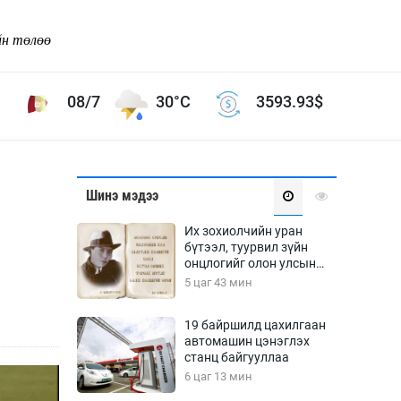
йн төлөө
08/7
30°C
3593.93
$
Соёл урлаг
Шинэ мэдээ
ой хөгжлийн зорилго -
Сонгодог урлаг
Их зохиолчийн уран
Ардын урлаг
бүтээл, туурвил зүйн
онцлогийг олон улсын
Дүрслэх урлаг
судлаачид хэлэлцлээ
5 цаг 43 мин
Өв соёл
таг
Кино урлаг
19 байршилд цахилгаан
автомашин цэнэглэх
 орчин
Цирк
станц байгууллаа
ол
6 цаг 13 мин
Рок поп, хип хоп
энд