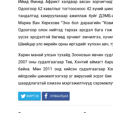
Иймд Өмнөд Африкт халдвар авсан зорчигчидт
Одоогоор 62 хавьтлыг тогтоосноос 42 хүний шинж
тандалтад хамруулахаар ажиллаж буйг ДЭМБ-а
Мариа Ван Керкхове “Энэ бол дараагийн “Кови
Одоогоор олон нийтэд тархах эрсдэл бага гэж
үүсэх эрсдэлтэй бөгөөд эрчимт эмчилгээ, хүч
Швейцар улс өөрийн орны иргэдийг хүлээн авч, т
Харин манай улсын тухайд Зоонозын өвчин суд
2007 оны судалгаагаар Төв, Хэнтий аймагт бар
байна. Мөн 2011 онд хийсэн судалгаагаар Хэ
ийлдсийн шинжилгээгээр уг вирусний эсрэг бие 
шаардлагатай хэмээн мэргэ­жилтнүүд сэрэмжлү
ЖИРГЭХ
ХУВААЛЦАХ