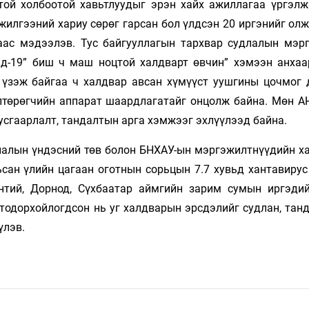
ой холбоотой хавьтлуудыг эрэн хайх ажиллагаа үргэлж
илгээний хариу сөрөг гарсан бол үлдсэн 20 иргэнийг олж
ас мэдээлэв. Тус байгууллагын тархвар судлалын мэр
д-19” биш ч маш ноцтой халдварт өвчин” хэмээн анхаа
 үзэж байгаа ч халдвар авсан хүмүүст уушгины цочмог 
илтөрөгчийн аппарат шаардлагатайг онцолж байна. Мөн А
усгаарлалт, тандалтын арга хэмжээг эхлүүлээд байна.
лалын үндэсний төв болон БНХАУ-ын мэргэжилтнүүдийн х
ьсан үлийн цагаан оготнын сорьцын 7.7 хувьд хантавирус
нтий, Дорнод, Сүхбаатар аймгийн зарим сумын иргэди
тодорхойлогдсон нь уг халдварын эрсдэлийг судлан, танд
үлэв.