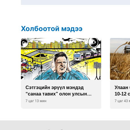
Холбоотой мэдээ
Сэтгэцийн эрүүл мэндэд
Улаан 
р
“санаа тавих” олон улсын
10-12 
хурал зохион байгуулна
7 цаг 13 мин
7 цаг 43