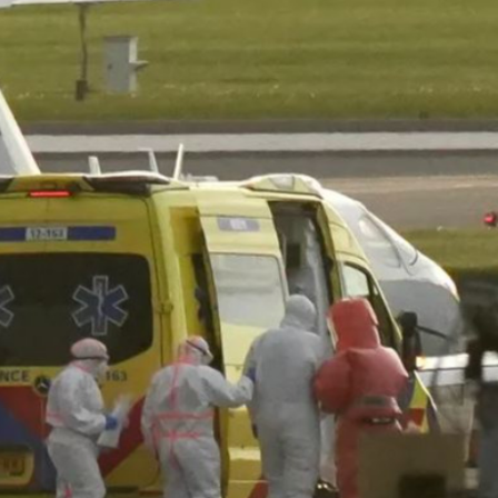
Ханш
Хэрэг з
Эрэлттэй мэдээ
Эрүүл м
Хууль ёс
Хүмүүс
Албаны 
Бусад
Life style
Ярилцл
Зөвлөгөө
Хоймор
Өнөөдрийн тухай
Уншигч-
өл