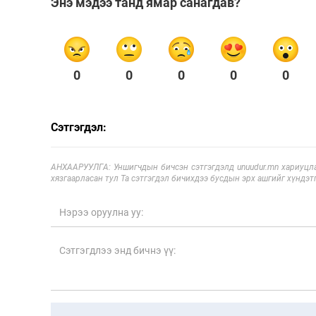
Энэ мэдээ танд ямар санагдав?
0
0
0
0
0
Сэтгэгдэл:
АНХААРУУЛГА: Уншигчдын бичсэн сэтгэгдэлд unuudur.mn хариуцла
хязгаарласан тул Та сэтгэгдэл бичихдээ бусдын эрх ашгийг хүндэтг