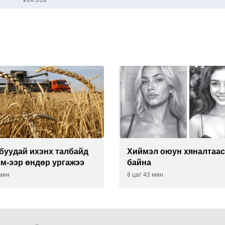
буудай ихэнх талбайд
Хиймэл оюун хяналтаас
см-ээр өндөр ургажээ
байна
 мин
8 цаг 43 мин