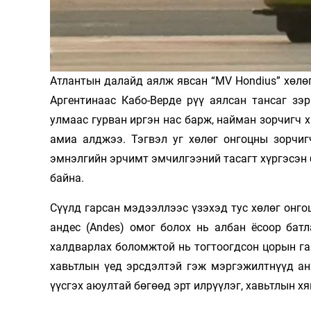
Олимп 2024
Атлантын далайд аялж явсан “MV Hondius” хөлө
Аргентинаас Кабо-Верде рүү аялсан тансаг зэ
улмаас гурван иргэн нас барж, найман зорчигч х
амиа алджээ. Тэгвэл уг хөлөг онгоцны зорчиг
эмнэлгийн эрчимт эмчилгээний тасагт хүргэсэн 
байна.
Сүүлд гарсан мэдээллээс үзэхэд тус хөлөг онго
андес (Andes) омог болох нь албан ёсоор бат
халдварлах боломжтой нь тогтоогдсон цорын га
хавьтлын үед эрсдэлтэй гэж мэргэжилтнүүд ан
үүсгэх аюултай бөгөөд эрт илрүүлэг, хавьтлын х