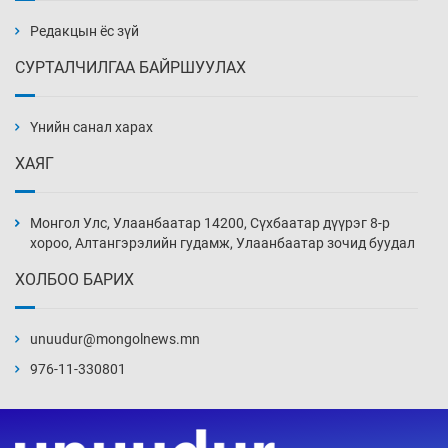
бэлтгэл базаахаар хилийн дээс алхлаа
Өчигдөр 14 цаг 00 мин
Редакцын ёс зүй
СУРТАЛЧИЛГАА БАЙРШУУЛАХ
АНУ-ын Цэргийн кибер командлалаын
ажилтнууд амиа хорлох явдал эрс
нэмэгджээ
Үнийн санал харах
Өчигдөр 13 цаг 52 мин
ХАЯГ
Монголын шигшээ Хонконгийн багийг ялж,
эхний хожлоо авлаа
Монгол Улс, Улаанбаатар 14200, Сүхбаатар дүүрэг 8-р
Өчигдөр 13 цаг 30 мин
хороо, Алтангэрэлийн гудамж, Улаанбаатар зочид буудал
ХОЛБОО БАРИХ
Техникийн өндөр үзүүлэлттэй агаарын хөлөг
худалдан авах хүсэлтээ уламжлав
unuudur@mongolnews.mn
Өчигдөр 13 цаг 00 мин
976-11-330801
“Шатахууны бус, бодлогын хомсдол
нүүрлээд байна”
Өчигдөр 12 цаг 30 мин