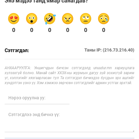
Энэ мэдээ танд ямар санагдав?
0
0
0
0
0
0
Сэтгэгдэл:
Таны IP: (216.73.216.40)
АНХААРУУЛГА: Уншигчдын бичсэн сэтгэгдэлд unuudur.mn хариуцлага
хүлээхгүй болно. Манай сайт ХХЗХ-ны журмын дагуу зүй зохисгүй зарим
үг, хэллэгийг хязгаарласан тул Та сэтгэгдэл бичихдээ бусдын эрх ашгийг
хүндэтгэн үзнэ үү. Хэм хэмжээ зөрчсөн сэтгэгдлийг админ устгах эрхтэй.