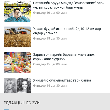
Сэтгэцийн эрүүл мэндэд “санаа тавих” олон
улсын хурал зохион байгуулна
Өчигдөр 16 цаг 00 мин
Улаан буудай ихэнх талбайд 10-12 см-ээр
өндөр ургажээ
Өчигдөр 15 цаг 30 мин
Зарим гол нэрийн барааны үнэ өмнөх
сарынхаас буурчээ
Өчигдөр 15 цаг 00 мин
Хиймэл оюун хяналтаас гарч байна
Өчигдөр 14 цаг 30 мин
РЕДАКЦЫН ЁС ЗҮЙ
Эмэгтэйчүүд Бээжин, эрэгтэйчүүд Японд