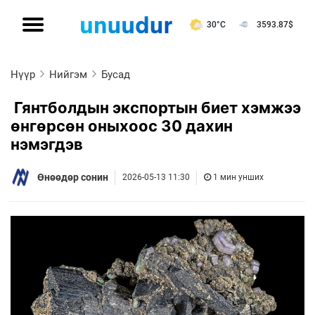
30°C
3593.87
$
Нүүр
Нийгэм
Бусад
Гянтболдын экспортын биет хэмжээ
өнгөрсөн оныхоос 30 дахин
нэмэгдэв
Өнөөдөр сонин
2026-05-13 11:30
1 мин унших