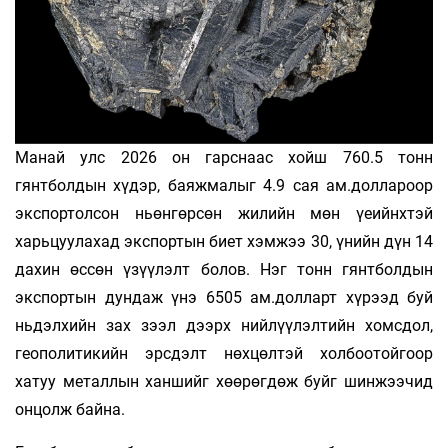
Манай улс 2026 он гарснаас хойш 760.5 тонн
гянтболдын хүдэр, баяжмалыг 4.9 сая ам.доллароор
экспортолсон ньөнгөрсөн жилийн мөн үеийнхтэй
харьцуулахад экспортын биет хэмжээ 30, үнийн дүн 14
дахин өссөн үзүүлэлт болов. Нэг тонн гянтболдын
экспортын дундаж үнэ 6505 ам.долларт хүрээд буй
ньдэлхийн зах зээл дээрх нийлүүлэлтийн хомсдол,
геополитикийн эрсдэлт нөхцөлтэй холбоотойгоор
хатуу металлын ханшийг хөөрөгдөж буйг шинжээчид
онцолж байна.