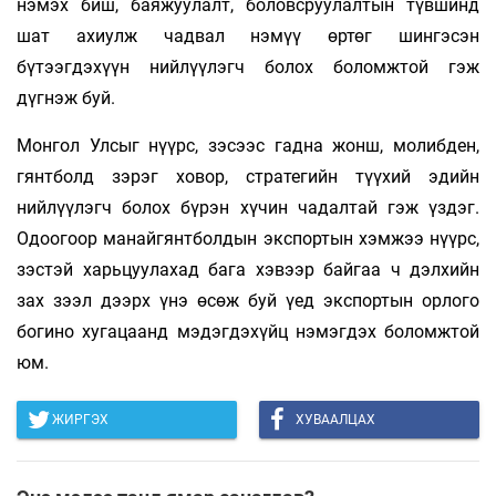
нэмэх биш, баяжуулалт, боловсруулалтын түвшинд
шат ахиулж чадвал нэмүү өртөг шингэсэн
бүтээгдэхүүн нийлүүлэгч болох боломжтой гэж
дүгнэж буй.
Монгол Улсыг нүүрс, зэсээс гадна жонш, молибден,
гянтболд зэрэг ховор, стратегийн түүхий эдийн
нийлүүлэгч болох бүрэн хүчин чадалтай гэж үздэг.
Одоогоор манайгянтболдын экспортын хэмжээ нүүрс,
зэстэй харьцуулахад бага хэвээр байгаа ч дэлхийн
зах зээл дээрх үнэ өсөж буй үед экспортын орлого
богино хугацаанд мэдэгдэхүйц нэмэгдэх боломжтой
юм.
ЖИРГЭХ
ХУВААЛЦАХ