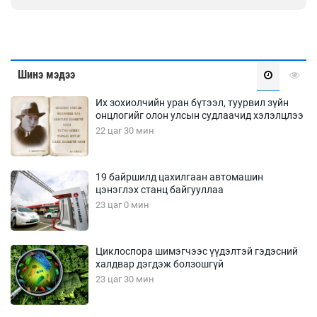
Шинэ мэдээ
Их зохиолчийн уран бүтээл, туурвил зүйн
онцлогийг олон улсын судлаачид хэлэлцлээ
22 цаг 30 мин
19 байршилд цахилгаан автомашин
цэнэглэх станц байгууллаа
23 цаг 0 мин
Циклоспора шимэгчээс үүдэлтэй гэдэсний
халдвар дэгдэж болзошгүй
23 цаг 30 мин