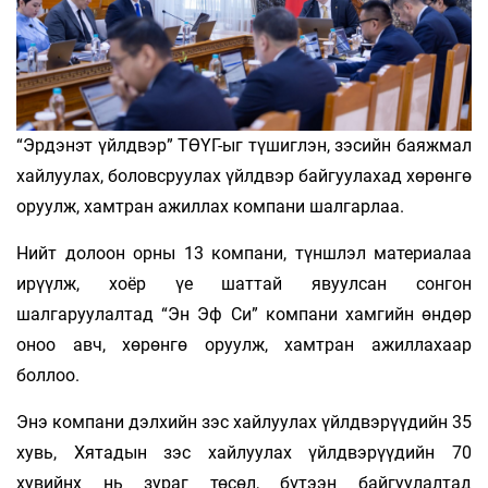
“Эрдэнэт үйлдвэр” ТӨҮГ-ыг түшиглэн, зэсийн баяжмал
хайлуулах, боловсруулах үйлдвэр байгуулахад хөрөнгө
оруулж, хамтран ажиллах компани шалгарлаа.
Нийт долоон орны 13 компани, түншлэл материалаа
ирүүлж, хоёр үе шаттай явуулсан сонгон
шалгаруулалтад “Эн Эф Си” компани хамгийн өндөр
оноо авч, хөрөнгө оруулж, хамтран ажиллахаар
боллоо.
Энэ компани дэлхийн зэс хайлуулах үйлдвэрүүдийн 35
хувь, Хятадын зэс хайлуулах үйлдвэрүүдийн 70
хувийнх нь зураг төсөл, бүтээн байгуулалтад