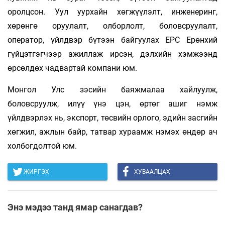
оролцсон. Уул уурхайн хөгжүүлэлт, инженеринг,
хөрөнгө оруулалт, олборлолт, боловсруулалт,
оператор, үйлдвэр бүтээн байгуулах EPC Ерөнхий
гүйцэтгэгчээр ажиллаж ирсэн, дэлхийн хэмжээнд
өрсөлдөх чадвартай компани юм.
Монгол Улс зэсийн баяжмалаа хайлуулж,
боловсруулж, илүү үнэ цэн, өртөг ашиг нэмж
үйлдвэрлэх нь, экспорт, төсвийн орлого, эдийн засгийн
хөгжил, ажлын байр, татвар хураамж нэмэх өндөр ач
холбогдолтой юм.
ЖИРГЭХ
ХУВААЛЦАХ
Энэ мэдээ танд ямар санагдав?