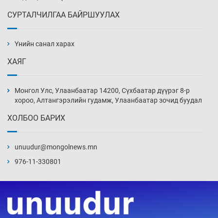
СУРТАЛЧИЛГАА БАЙРШУУЛАХ
Сошиал хийрхэлд “барьцаалагдсан” сайд,
дарга нарын туйлшрал
Үнийн санал харах
3 цаг 24 мин
ХАЯГ
Боловсролын чанар уруудах бүрд босгоо
намсгасаар л байх уу
Монгол Улс, Улаанбаатар 14200, Сүхбаатар дүүрэг 8-р
3 цаг 54 мин
хороо, Алтангэрэлийн гудамж, Улаанбаатар зочид буудал
ХОЛБОО БАРИХ
Монгол Улсын эмэгтэй шигшээ баг
өмсгөлөө гардан авлаа
unuudur@mongolnews.mn
18 цаг 23 мин
976-11-330801
К.Роналдугийн хуримд хэн уригдав
19 цаг 54 мин