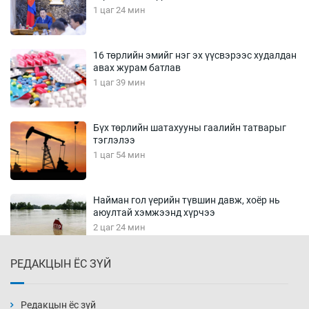
1 цаг 24 мин
16 төрлийн эмийг нэг эх үүсвэрээс худалдан
авах журам батлав
1 цаг 39 мин
Бүх төрлийн шатахууны гаалийн татварыг
тэглэлээ
1 цаг 54 мин
Найман гол үерийн түвшин давж, хоёр нь
аюултай хэмжээнд хүрчээ
2 цаг 24 мин
РЕДАКЦЫН ЁС ЗҮЙ
Монгол Улс дундаас дээш орлоготой
орнуудын тоонд багтав
2 цаг 54 мин
Редакцын ёс зүй