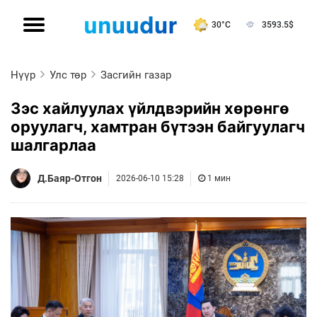
30°C
3593.5
$
Нүүр
Улс төр
Засгийн газар
Зэс хайлуулах үйлдвэрийн хөрөнгө
оруулагч, хамтран бүтээн байгуулагч
шалгарлаа
Д.Баяр-Отгон
2026-06-10 15:28
1 мин