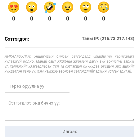
0
0
0
0
0
0
Сэтгэгдэл:
Таны IP: (216.73.217.143)
АНХААРУУЛГА: Уншигчдын бичсэн сэтгэгдэлд unuudur.mn хариуцлага
хүлээхгүй болно. Манай сайт ХХЗХ-ны журмын дагуу зүй зохисгүй зарим
үг, хэллэгийг хязгаарласан тул Та сэтгэгдэл бичихдээ бусдын эрх ашгийг
хүндэтгэн үзнэ үү. Хэм хэмжээ зөрчсөн сэтгэгдлийг админ устгах эрхтэй.
Илгээх