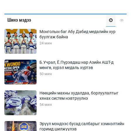
Шинэ мэдээ
Монголын баг Абу Дабид медалийн хур
буулгаж байна
24 мин
Б.Учрал, Ё.Пүрэвдаш нар Азийн АШТ-д
мөнгө, хүрэл медаль хүртэв
50 мин
Нөөцийн махны худалдаа, борлуулалтыг
хянах систем нэвтрүүлнэ
54 мин
Эрүүл мэндээс бусад салбарыг хэмнэлтийн
горимд шилжүүлэв