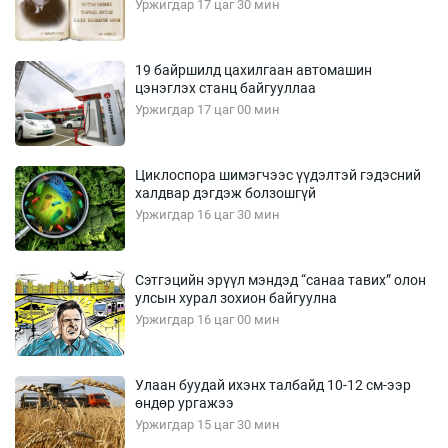
Уржигдар 17 цаг 30 мин
19 байршилд цахилгаан автомашин
цэнэглэх станц байгууллаа
Уржигдар 17 цаг 00 мин
Циклоспора шимэгчээс үүдэлтэй гэдэсний
халдвар дэгдэж болзошгүй
Уржигдар 16 цаг 30 мин
Сэтгэцийн эрүүл мэндэд “санаа тавих” олон
улсын хурал зохион байгуулна
Уржигдар 16 цаг 00 мин
Улаан буудай ихэнх талбайд 10-12 см-ээр
өндөр ургажээ
Уржигдар 15 цаг 30 мин