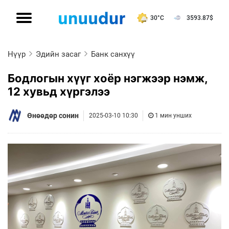
30°C
3593.87
$
Нүүр
Эдийн засаг
Банк санхүү
Бодлогын хүүг хоёр нэгжээр нэмж,
12 хувьд хүргэлээ
Өнөөдөр сонин
2025-03-10 10:30
1 мин унших