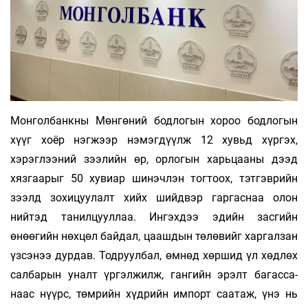
Монголбанкны Мөнгөний бодлогын хороо бод­­­­логын
хүүг хоёр нэгжээр нэмэгдүүлж 12 хувьд хүргэх,
хэрэглээний зээлийн өр, орлогын харь­­­­­­­­цааны дээд
хязгаарыг 50 хувиар шинэч­­­­­лэн тог­­­­­тоох, тэтгэврийн
зээлд зохицуулалт хийх шийд­­­вэр гаргаснаа олон
нийтэд танилцууллаа. Ин­­­­­­­­­гэх­дээ эдийн засгийн
өнөөгийн нөхцөл бай­­­­­­­дал, цааш­дын төлөвийг харгалзан
үзсэ­нээ дур­­­­­­­­­­дав. Тод­­­­­­­­­руул­­бал, өмнөд хөршид үл хөдлөх
сал­­­­­­­­ба­­­­­­­­рын уналт үр­­гэлжилж, гангийн эрэлт ба­гас­­­­­­­­са­­­­­­­­­­­
наас нүүрс, төм­­рийн хүдрийн импорт саа­­таж, үнэ нь