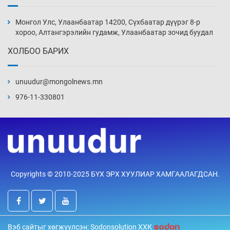
Монголын шигшээ Хонконгийн багийг ялж,
эхний хожлоо авлаа
Монгол Улс, Улаанбаатар 14200, Сүхбаатар дүүрэг 8-р
Уржигдар 13 цаг 30 мин
хороо, Алтангэрэлийн гудамж, Улаанбаатар зочид буудал
ХОЛБОО БАРИХ
Техникийн өндөр үзүүлэлттэй агаарын хөлөг
худалдан авах хүсэлтээ уламжлав
unuudur@mongolnews.mn
Уржигдар 13 цаг 00 мин
976-11-330801
“Шатахууны бус, бодлогын хомсдол
нүүрлээд байна”
Уржигдар 12 цаг 30 мин
Дөрвөн чиглэлд шөнийн автобус иргэдэд
Copyrights © 2010-2025 БҮХ ЭРХ ХУУЛИАР ХАМГААЛАГДСАН.
үйлчилж буй гэв
Уржигдар 12 цаг 00 мин
“Туул усан цогцолбор”-ын ТЭЗҮ-ийг
Вэб сайтыг хөгжүүлсэн: Sodonsolution ХХК