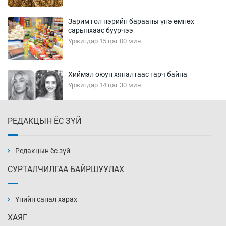
Зарим гол нэрийн барааны үнэ өмнөх
сарынхаас буурчээ
Уржигдар 15 цаг 00 мин
Хиймэл оюун хяналтаас гарч байна
Уржигдар 14 цаг 30 мин
РЕДАКЦЫН ЁС ЗҮЙ
Эмэгтэйчүүд Бээжин, эрэгтэйчүүд Японд
бэлтгэл базаахаар хилийн дээс алхлаа
Уржигдар 14 цаг 00 мин
Редакцын ёс зүй
СУРТАЛЧИЛГАА БАЙРШУУЛАХ
АНУ-ын Цэргийн кибер командлалаын
ажилтнууд амиа хорлох явдал эрс
нэмэгджээ
Үнийн санал харах
Уржигдар 13 цаг 52 мин
ХАЯГ