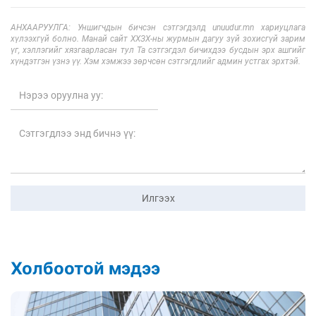
АНХААРУУЛГА: Уншигчдын бичсэн сэтгэгдэлд unuudur.mn хариуцлага
хүлээхгүй болно. Манай сайт ХХЗХ-ны журмын дагуу зүй зохисгүй зарим
үг, хэллэгийг хязгаарласан тул Та сэтгэгдэл бичихдээ бусдын эрх ашгийг
хүндэтгэн үзнэ үү. Хэм хэмжээ зөрчсөн сэтгэгдлийг админ устгах эрхтэй.
Илгээх
Холбоотой мэдээ