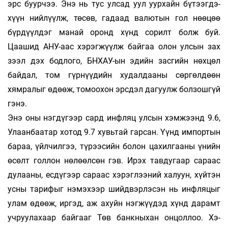
эрс буур­­­­­чээ. Энэ нь тус улсад уул уур­­­­­­хайн бү­­­­­­­­тээг­­­­­­­­­­­дэ­­
хүүн нийлүүлж, төсөв, га­­­­­даад валю­­тын гол нөө­­­­­­­цөө
бүрдүүлдэг манай оронд хүнд со­­­­­­­рилт болж буй.
Цаашид АНУ-аас хэрэг­­­­­жүүлж бай­­­­­­­­гаа олон ул­­сын зах
зээл дэх бодлого, БНХАУ-ын эдийн зас­­­гийн нөхцөл
байдал, том гүр­­­­нүү­­­­­­­дийн ху­­­­­­­дал­­­дааны сөргөлдөөн
хямралыг өдөөж, то­­­­­моо­­­­­хон эрс­­­дэл дагуулж болзошгүй
гэнэ.
Энэ оны нэгдүгээр сард инфляц улсын хэм­­­­жээнд 9.6,
Улаанбаатар хотод 9.7 хувьтай гар­­­­­­­­­сан. Үүнд импортын
бараа, үйлчилгээ, тү­­рээ­­­­­­­сийн бо­лон цахилгааны үнийн
өсөлт гол­­­лон нө­­­лөөл­сөн гэв. Ирэх тавдугаар сараас
ду­­лааны, есдү­гээр сараас хэрэглээний халуун, хүй­­­­­­­тэн
усны та­­­рифыг нэмэхээр шийдвэрлэсэн нь инфля­цыг
улам өдөөж, иргэд, аж ахуйн нэг­­жүү­­­­­­дэд хүнд да­­­рамт
уч­­руулахаар байгааг Төв банкны­хан он­цоллоо. Хэ­­