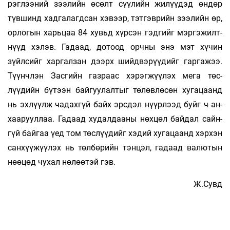
рэглээний зээлийн өсөлт сүүлийн жи­­­­лүү­­дэд өн­­дөр
түвшинд хад­­га­­лагдсан хэвээр, тэт­­­гэврийн зээлийн өр,
ор­­логын харьцаа 84 хувьд хүрсэн гэдгийг мэр­­гэ­­­­жилт­­
нүүд хэлэв. Га­даад, дотоод орчны энэ мэт хүчин
зүйлсийг хар­гал­­зан дээрх шийд­вэ­­­рүү­­дийг гаргажээ.
Түүнч­лэн Зас­­­­­­­гийн газ­­­раас хэ­­­­рэг­­­жүүлэх мега төс­­­­
лүүдийн бү­тээн байгуу­­лал­­тыг төлөвлөсөн ху­­­­га­­цаанд
нь эх­­лүүлж ча­­дах­­­­гүй байх эрсдэл нүүрлээд буйг ч ан­­­­­­
хаа­­руул­­лаа. Гадаад худал­­­­­дааны нөхцөл бай­­дал сайн­­
гүй бай­­­гаа үед том төслүүдийг хэдий хуга­­­цаанд хэр­хэн
санхүүжүүлэх нь төлбөрийн тэн­­­­­цэл, га­­­­даад валютын
нөөцөд чухал нөлөөтэй гэв.
Ж.Сувд