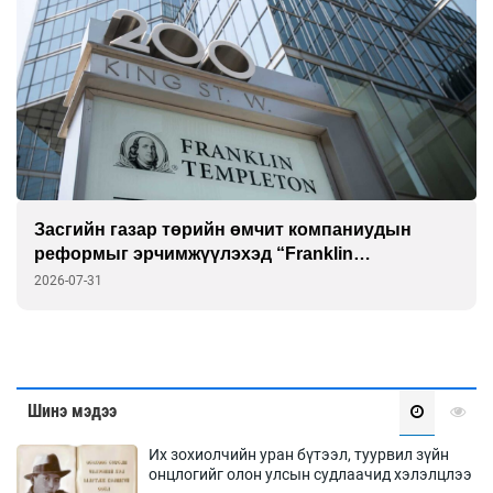
Засгийн газар төрийн өмчит компаниудын
реформыг эрчимжүүлэхэд “Franklin
Templeton”-той хамтарна
2026-07-31
Шинэ мэдээ
Их зохиолчийн уран бүтээл, туурвил зүйн
онцлогийг олон улсын судлаачид хэлэлцлээ