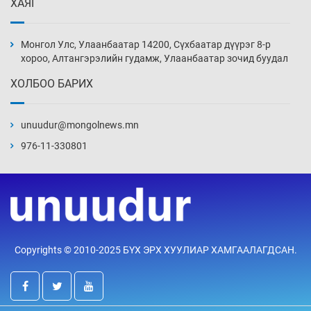
ХАЯГ
Иран тэсэж үлдсэн ч удаан хугацаанд хүнд
үеийг туулна
Монгол Улс, Улаанбаатар 14200, Сүхбаатар дүүрэг 8-р
14 цаг 15 мин
хороо, Алтангэрэлийн гудамж, Улаанбаатар зочид буудал
ХОЛБОО БАРИХ
Боловсролын зээлийн сангаар гадаадад
суралцагчдын амьжиргааны зардлын
хэмжээг шинэчлэн тогтоох нь
unuudur@mongolnews.mn
14 цаг 45 мин
976-11-330801
Монголын баг Абу Дабид медалийн хур
буулгаж байна
15 цаг 15 мин
Б.Учрал, Ё.Пүрэвдаш нар Азийн АШТ-д
Copyrights © 2010-2025 БҮХ ЭРХ ХУУЛИАР ХАМГААЛАГДСАН.
мөнгө, хүрэл медаль хүртэв
15 цаг 42 мин