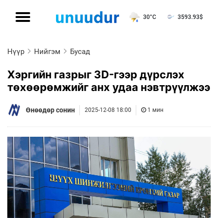
30°C
3593.93
$
Нүүр
Нийгэм
Бусад
Хэргийн газрыг 3D-гээр дүрслэх
төхөөрөмжийг анх удаа нэвтрүүлжээ
Өнөөдөр сонин
2025-12-08 18:00
1 мин