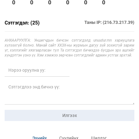
0
0
0
0
0
0
Сэтгэгдэл: (25)
Таны IP: (216.73.217.39)
АНХААРУУЛГА: Уншигчдын бичсэн сэтгэгдэлд unuudur.mn хариуцлага
хүлээхгүй болно. Манай сайт ХХЗХ-ны журмын дагуу зүй зохисгүй зарим
үг, хэллэгийг хязгаарласан тул Та сэтгэгдэл бичихдээ бусдын эрх ашгийг
хүндэтгэн үзнэ үү. Хэм хэмжээ зөрчсөн сэтгэгдлийг админ устгах эрхтэй.
Илгээх
Эхнийх
Сүүлийнх
Шилдэг