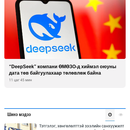
Дашчойлин хийд жуулчдад зориулсан тусгай
үйлчилгээ үзүүлж эхэлжээ
11 цаг 45 мин
Шинэ мэдээ
Тэтгэлэг, хөнгөлөлттэй зээлийн санхүүжилт