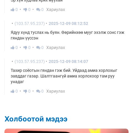
Эр хүн худлаа ярих муухай
0
0
0
Хариулах
(103.57.95.237)
2025-12-09 08:12:52
Ядуу хүнд туслах нь буян. Өөрийнхөө мууг эхэлж сонс гэж
гяндан үүссэн
0
0
0
Хариулах
(103.57.95.237)
2025-12-09 08:14:07
Тахир соёотын гяндан гэж бий. Уйдаад амиа хорлохыг
завддаг газар. Шалтгаангүй амиа хорлохоор там руу
унадаг
0
0
0
Хариулах
Холбоотой мэдээ