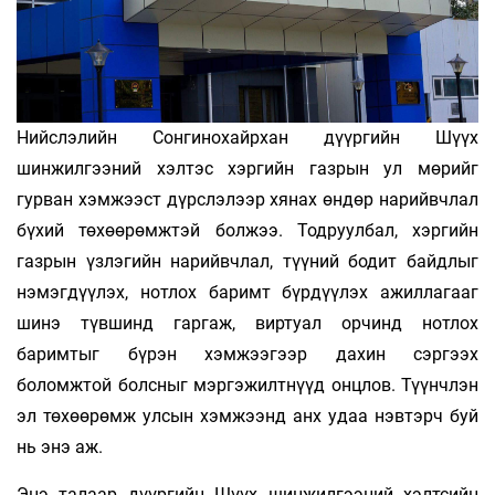
Нийслэлийн Сонгинохайрхан дүүргийн Шүүх
шинжилгээний хэлтэс хэргийн газрын ул мөрийг
гурван хэмжээст дүрслэлээр хя­нах өндөр нарийвчлал
бүхий төхөөрөмжтэй болжээ. Тодруулбал, хэргийн
газрын үзлэгийн нарийвчлал, түүний бодит байдлыг
нэмэгдүүлэх, нотлох баримт бүрдүүлэх ажиллагааг
шинэ түвшинд гаргаж, виртуал орчинд нотлох
баримтыг бүрэн хэмжээгээр дахин сэргээх
боломжтой болсныг мэргэжилтнүүд онц­лов. Түүнчлэн
эл төхөөрөмж улсын хэмжээнд анх удаа нэвтэрч буй
нь энэ аж.
Энэ талаар дүүргийн Шүүх шинжилгээний хэлтсийн