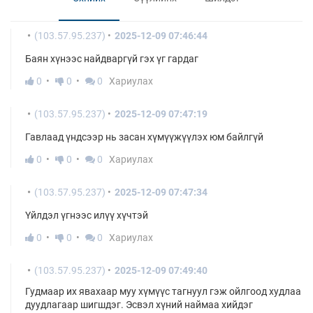
(103.57.95.237)
2025-12-09 07:46:44
Баян хүнээс найдваргүй гэх үг гардаг
0
0
0
Хариулах
(103.57.95.237)
2025-12-09 07:47:19
Гавлаад үндсээр нь засан хүмүүжүүлэх юм байлгүй
0
0
0
Хариулах
(103.57.95.237)
2025-12-09 07:47:34
Үйлдэл үгнээс илүү хүчтэй
0
0
0
Хариулах
(103.57.95.237)
2025-12-09 07:49:40
Гудмаар их явахаар муу хүмүүс тагнуул гэж ойлгоод худлаа
дуудлагаар шигшдэг. Эсвэл хүний наймаа хийдэг