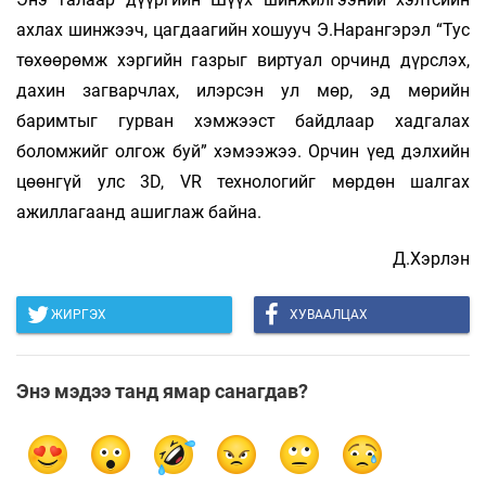
ахлах шинжээч, цагдаагийн хошууч Э.Нарангэрэл “Тус
төхөөрөмж хэргийн газрыг виртуал орчинд дүрслэх,
дахин загварчлах, илэрсэн ул мөр, эд мөрийн
баримтыг гурван хэмжээст байдлаар хадгалах
боломжийг олгож буй” хэмээжээ. Орчин үед дэлхийн
цөөнгүй улс 3D, VR технологийг мөрдөн шал­­­гах
ажиллагаанд ашиглаж байна.
Д.Хэрлэн
ЖИРГЭХ
ХУВААЛЦАХ
Энэ мэдээ танд ямар санагдав?