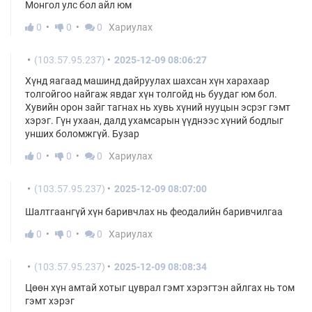
Монгол улс бол айл юм
0
0
0
Хариулах
(103.57.95.237)
2025-12-09 08:06:27
Хүнд яагаад машинд дайруулах шахсан хүн харахаар
толгойгоо найгаж явдаг хүн толгойд нь буудаг юм бол.
Хувийн орон зайг тагнах нь хувь хүний нууцын эсрэг гэмт
хэрэг. Гүн ухаан, далд ухамсарын үүднээс хүний бодлыг
унших боломжгүй. Бузар
0
0
0
Хариулах
(103.57.95.237)
2025-12-09 08:07:00
Шалтгаангүй хүн баривчлах нь феодалийн баривчилгаа
0
0
0
Хариулах
(103.57.95.237)
2025-12-09 08:08:34
Цөөн хүн амтай хотыг цуврал гэмт хэрэгтэн айлгах нь том
гэмт хэрэг