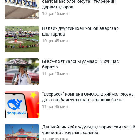
саатсанаас олон оюутан төлбөрийн
дарамтад оров
10 цаг 15 мин
Налайх дүүргийнхэн хошой аваргаар
шалгарлаа
10 цаг 45 мин
БНСУ-д хэт халсны улмаас 19 хүн нас
баржээ
11 цаг 15 мин
“DeepSeek” компани ӨМӨЗО-д хиймэл оюуны
дата төв байгуулахаар төлөвлөж байна
11 цаг 45 мин
Дашчойлин хийд жуулчдад зориулсан тусгай
үйлчилгээ үзүүлж эхэлжээ
11 цаг 45 мин