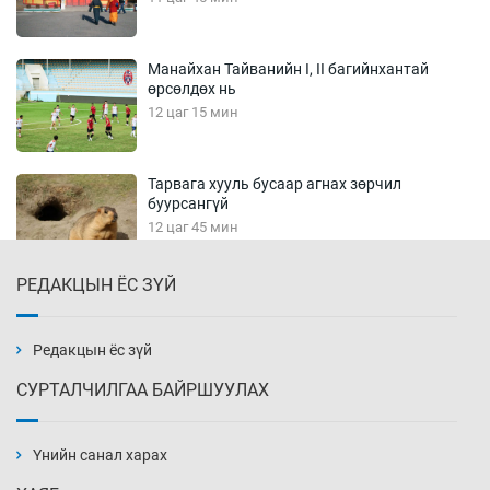
Манайхан Тайванийн I, II багийнхантай
өрсөлдөх нь
12 цаг 15 мин
Тарвага хууль бусаар агнах зөрчил
буурсангүй
12 цаг 45 мин
РЕДАКЦЫН ЁС ЗҮЙ
Х.Улам-Өрнөх байр урагшилж, долоод
жагсжээ
13 цаг 15 мин
Редакцын ёс зүй
СУРТАЛЧИЛГАА БАЙРШУУЛАХ
Ж.Лхагвабат өсвөр үеийнхний ДАШТ-ийг
дэнсэлнэ
Үнийн санал харах
13 цаг 45 мин