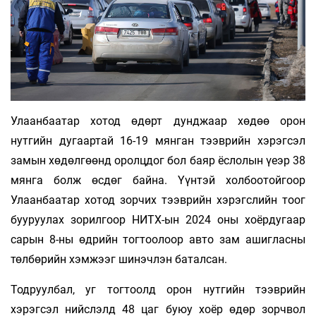
Улаанбаатар хотод өдөрт дунджаар хөдөө орон
нутгийн дугаартай 16-19 мянган тээврийн хэрэгсэл
замын хөдөлгөөнд оролцдог бол баяр ёслолын үеэр 38
мянга болж өсдөг байна. Үүнтэй холбоотойгоор
Улаанбаатар хотод зорчих тээврийн хэрэгслийн тоог
бууруулах зорилгоор НИТХ-ын 2024 оны хоёрдугаар
сарын 8-ны өдрийн тогтоолоор авто зам ашигласны
төлбөрийн хэмжээг шинэчлэн баталсан.
Тодруулбал, уг тогтоолд орон нутгийн тээврийн
хэрэгсэл нийслэлд 48 цаг буюу хоёр өдөр зорчвол