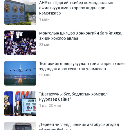
АНУ-ын Цэргийн кибер командлалаын
ажилтнууд амиа хорлох явдал эрс
нэмэгджээ
1 мин
Монголын шигшээ Хонконгийн багийг ялж,
эхний хожлоо авлаа
23 мин
Техникийн өндөр үзүүлэлттэй агаарын хөлөг
худалдан авах хүсэлтээ уламжлав
53 мин
“Шатахууны бус, бодлогын хомсдол
нүүрлээд байна”
1 цаг 23 мин
Дөрвөн чиглэлд шөнийн автобус иргэдэд
үйлчилж буй гэв