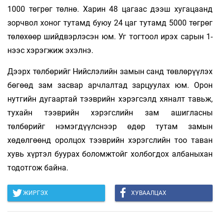
1000 төгрөг төлнө. Харин 48 цагаас дээш хугацаанд
зорчвол хоног тутамд буюу 24 цаг тутамд 5000 төгрөг
төлөхөөр шийдвэрлэсэн юм. Уг тогтоол ирэх сарын 1-
нээс хэрэгжиж эхэлнэ.
Дээрх төлбөрийг Нийслэлийн замын санд төвлөрүүлэх
бөгөөд зам засвар арчлалтад зарцуулах юм. Орон
нутгийн дугаартай тээврийн хэрэгсэлд хяналт тавьж,
тухайн тээврийн хэрэгслийн зам ашигласны
төлбөрийг нэмэгдүүлснээр өдөр тутам замын
хөдөлгөөнд оролцох тээврийн хэрэгслийн тоо таван
хувь хүртэл буурах боломжтойг холбогдох албаныхан
тодотгож байна.
ЖИРГЭХ
ХУВААЛЦАХ