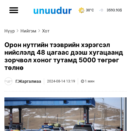
30°C
3593.93
$
Нүүр
Нийгэм
Хот
Орон нутгийн тээврийн хэрэгсэл
нийслэлд 48 цагаас дээш хугацаанд
зорчвол хоног тутамд 5000 төгрөг
төлнө
Г.Жаргалмаа
2024-08-14 13:19
1 мин