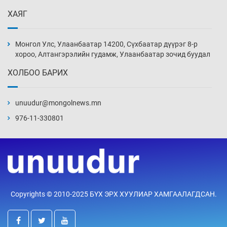
ХАЯГ
Аппликэйшн хөгжүүлэхийн оронд ажлаа хий,
Г.Дамдинням сайд аа
Монгол Улс, Улаанбаатар 14200, Сүхбаатар дүүрэг 8-р
4 цаг 23 мин
хороо, Алтангэрэлийн гудамж, Улаанбаатар зочид буудал
ХОЛБОО БАРИХ
Эвдэрхий замаар түрээ барьж, иргэдийнхээ
халаасыг тэмтэрч эхэллээ
unuudur@mongolnews.mn
4 цаг 53 мин
976-11-330801
Тэтгэлэг, хөнгөлөлттэй зээлийн санхүүжилт
саатсанаас олон оюутан төлбөрийн
дарамтад оров
20 цаг 23 мин
Налайх дүүргийнхэн хошой аваргаар
Copyrights © 2010-2025 БҮХ ЭРХ ХУУЛИАР ХАМГААЛАГДСАН.
шалгарлаа
20 цаг 53 мин