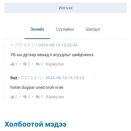
Илгээх
Эхнийх
Сүүлийнх
Шилдэг
(127.0.0.1)
2024-08-14 13:22:44
УБ ын дугаар аваад л асуудлыг шийдчихнэ.
0
0
0
Хариулах
huz
(127.0.0.1)
2024-08-14 14:19:33
hotiin dugaar uned oroh ni ee
0
0
0
Хариулах
Холбоотой мэдээ