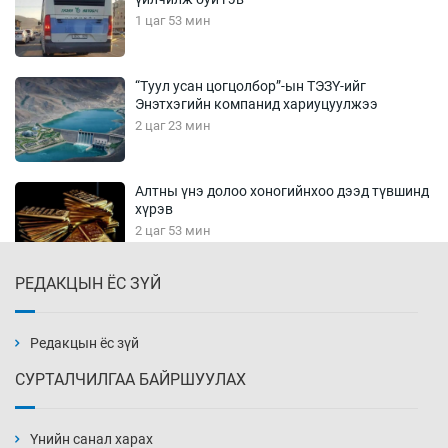
1 цаг 53 мин
“Туул усан цогцолбор”-ын ТЭЗҮ-ийг
Энэтхэгийн компанид хариуцуулжээ
2 цаг 23 мин
Алтны үнэ долоо хоногийнхоо дээд түвшинд
хүрэв
2 цаг 53 мин
РЕДАКЦЫН ЁС ЗҮЙ
Сурагчдын дүрэмт хувцасны иж бүрдэлд
поло цамц орууллаа
3 цаг 23 мин
Редакцын ёс зүй
СУРТАЛЧИЛГАА БАЙРШУУЛАХ
Шинжлэх ухаанаа хөсөр хаясан улс
чадваргүй мэргэжилтнүүд л “үйлдвэрлэдэг”
Үнийн санал харах
3 цаг 53 мин