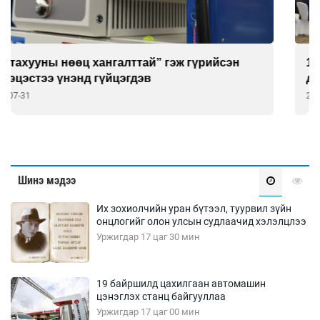
16 орны төлөөлөгч шүлхий өвчинтэй тэмцэх
дэлхийн шинэ стратегийг хэлэлцэх нь
2026-07-30
Шинэ мэдээ
Их зохиолчийн уран бүтээл, туурвил зүйн
онцлогийг олон улсын судлаачид хэлэлцлээ
Уржигдар 17 цаг 30 мин
19 байршилд цахилгаан автомашин
цэнэглэх станц байгууллаа
Уржигдар 17 цаг 00 мин