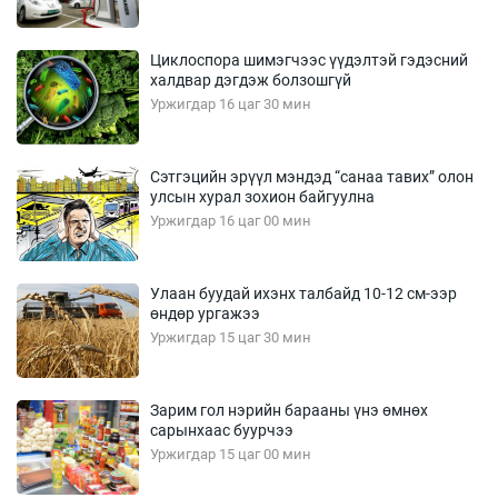
Циклоспора шимэгчээс үүдэлтэй гэдэсний
халдвар дэгдэж болзошгүй
Уржигдар 16 цаг 30 мин
Сэтгэцийн эрүүл мэндэд “санаа тавих” олон
улсын хурал зохион байгуулна
Уржигдар 16 цаг 00 мин
Улаан буудай ихэнх талбайд 10-12 см-ээр
өндөр ургажээ
Уржигдар 15 цаг 30 мин
Зарим гол нэрийн барааны үнэ өмнөх
сарынхаас буурчээ
Уржигдар 15 цаг 00 мин