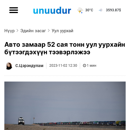
30°C
3593.87
$
Нүүр
Эдийн засаг
Уул уурхай
Авто замаар 52 сая тонн уул уурхайн
бүтээгдэхүүн тээвэрлэжээ
С.Цэрэндулам
2023-11-02 12:30
1 мин