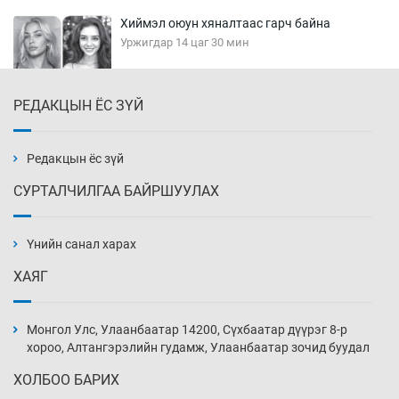
Хиймэл оюун хяналтаас гарч байна
Уржигдар 14 цаг 30 мин
РЕДАКЦЫН ЁС ЗҮЙ
Эмэгтэйчүүд Бээжин, эрэгтэйчүүд Японд
бэлтгэл базаахаар хилийн дээс алхлаа
Уржигдар 14 цаг 00 мин
Редакцын ёс зүй
СУРТАЛЧИЛГАА БАЙРШУУЛАХ
АНУ-ын Цэргийн кибер командлалаын
ажилтнууд амиа хорлох явдал эрс
нэмэгджээ
Үнийн санал харах
Уржигдар 13 цаг 52 мин
ХАЯГ
Монголын шигшээ Хонконгийн багийг ялж,
эхний хожлоо авлаа
Монгол Улс, Улаанбаатар 14200, Сүхбаатар дүүрэг 8-р
Уржигдар 13 цаг 30 мин
хороо, Алтангэрэлийн гудамж, Улаанбаатар зочид буудал
ХОЛБОО БАРИХ
Техникийн өндөр үзүүлэлттэй агаарын хөлөг