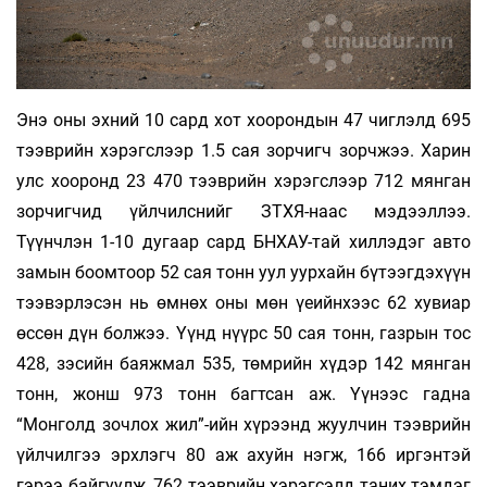
Энэ оны эхний 10 сард хот хоорондын 47 чиглэлд 695
тээврийн хэрэгслээр 1.5 сая зорчигч зорчжээ. Харин
улс хооронд 23 470 тээврийн хэрэгслээр 712 мянган
зорчигчид үйлчилснийг ЗТХЯ-наас мэдээллээ.
Түүнчлэн 1-10 дугаар сард БНХАУ-тай хиллэдэг авто
замын боомтоор 52 сая тонн уул уурхайн бүтээгдэхүүн
тээвэрлэсэн нь өмнөх оны мөн үеийнхээс 62 хувиар
өссөн дүн болжээ. Үүнд нүүрс 50 сая тонн, газрын тос
428, зэсийн баяжмал 535, төмрийн хүдэр 142 мянган
тонн, жонш 973 тонн багтсан аж. Үүнээс гадна
“Монголд зочлох жил”-ийн хүрээнд жуулчин тээврийн
үйлчилгээ эрхлэгч 80 аж ахуйн нэгж, 166 иргэнтэй
гэрээ байгуулж, 762 тээврийн хэрэгсэлд таних тэмдэг