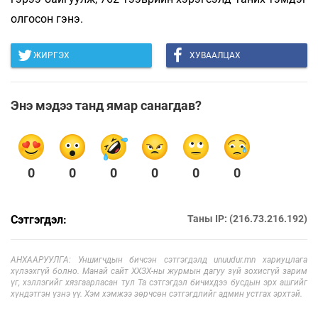
олгосон гэнэ.
ЖИРГЭХ
ХУВААЛЦАХ
Энэ мэдээ танд ямар санагдав?
0
0
0
0
0
0
Сэтгэгдэл:
Таны IP: (216.73.216.192)
АНХААРУУЛГА: Уншигчдын бичсэн сэтгэгдэлд unuudur.mn хариуцлага
хүлээхгүй болно. Манай сайт ХХЗХ-ны журмын дагуу зүй зохисгүй зарим
үг, хэллэгийг хязгаарласан тул Та сэтгэгдэл бичихдээ бусдын эрх ашгийг
хүндэтгэн үзнэ үү. Хэм хэмжээ зөрчсөн сэтгэгдлийг админ устгах эрхтэй.