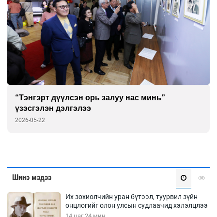
“Тэнгэрт дүүлсэн орь залуу нас минь”
үзэсгэлэн дэлгэлээ
2026-05-22
Шинэ мэдээ
Их зохиолчийн уран бүтээл, туурвил зүйн
онцлогийг олон улсын судлаачид хэлэлцлээ
14 цаг 24 мин