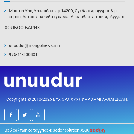
Монголын шигшээ Хонконгийн багийг ялж,
эхний хожлоо авлаа
Монгол Улс, Улаанбаатар 14200, Сүхбаатар дүүрэг 8-р
18 цаг 24 мин
хороо, Алтангэрэлийн гудамж, Улаанбаатар зочид буудал
ХОЛБОО БАРИХ
Техникийн өндөр үзүүлэлттэй агаарын хөлөг
худалдан авах хүсэлтээ уламжлав
unuudur@mongolnews.mn
18 цаг 54 мин
976-11-330801
“Шатахууны бус, бодлогын хомсдол
нүүрлээд байна”
19 цаг 24 мин
Дөрвөн чиглэлд шөнийн автобус иргэдэд
Copyrights © 2010-2025 БҮХ ЭРХ ХУУЛИАР ХАМГААЛАГДСАН.
үйлчилж буй гэв
19 цаг 54 мин
“Туул усан цогцолбор”-ын ТЭЗҮ-ийг
Вэб сайтыг хөгжүүлсэн: Sodonsolution ХХК
Энэтхэгийн компанид хариуцуулжээ