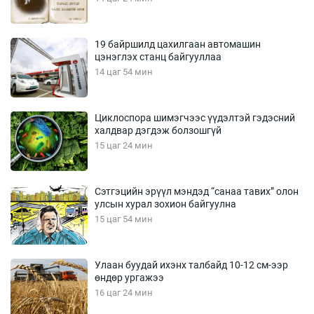
19 байршилд цахилгаан автомашин
цэнэглэх станц байгууллаа
14 цаг 54 мин
Циклоспора шимэгчээс үүдэлтэй гэдэсний
халдвар дэгдэж болзошгүй
15 цаг 24 мин
Сэтгэцийн эрүүл мэндэд “санаа тавих” олон
улсын хурал зохион байгуулна
15 цаг 54 мин
Улаан буудай ихэнх талбайд 10-12 см-ээр
өндөр ургажээ
16 цаг 24 мин