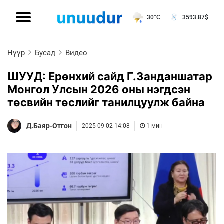
30°C
3593.87
$
Нүүр
Бусад
Видео
ШУУД: Ерөнхий сайд Г.Занданшатар
Монгол Улсын 2026 оны нэгдсэн
төсвийн төслийг танилцуулж байна
Д.Баяр-Отгон
2025-09-02 14:08
1 мин