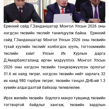
Ерөнхий сайд Г.Занданшатар Монгол Улсын 2026 оны
нэгдсэн төсвийн төслийг танилцуулж байна. Ерөнхий
сайд Г.Занданшатар Монгол Улсын 2026 оны төсвийн
тухай хуулийн төслийг холбогдох хууль, тогтоомжийн
төслийн хамт Улсын Их Хурлын дарга
Д.Амарбаясгаланд өргөн мэдүүллээ. Монгол Улсын
2026 оны нэгдсэн төсвийн тэнцвэржүүлсэн орлогыг
31.6 их наяд төгрөг, нэгдсэн төсвийн нийт зарлага 32
их наяд 980 тэрбум төгрөг, төсвийн тэнцэл ДНБ-ий 1.3
хувийн алдагдалтай байхаар төлөвлөлөө.
Ирэх жилийн төсвийн бодлого макро түвшинд төсвийн
тогтвортой байдлыг хангаж, төсвийн зардлын