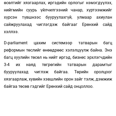
өсөлтийг хязгаарлах, иргэдийн орлогыг нэмэгдүүлэх,
нийгмийн суурь үйлчилгээний чанар, хүртээмжийг
хүрсэн түвшнээс бууруулахгүй, улмаар ахиулан
сайжруулахад чиглэгдэж байгааг Ерөнхий сайд
хэллээ.
D-parliament цахим системээр татварын багц
реформын төслийг өнөөдрөөс хэлэлцүүлж байна. Энэ
багц хуулийн төсөл нь нийт иргэд, бизнес эрхлэгчдийн
3-4 их наяд төгрөгийн татварын дарамтыг
бууруулахад чиглэж байгаа. Төрийн оролцоог
хязгаарлаж, хувийн хэвшлийн орон зайг тэлж, дэмжиж
байгаа төсөв гэдгийг Ерөнхий сайд онцоллоо.