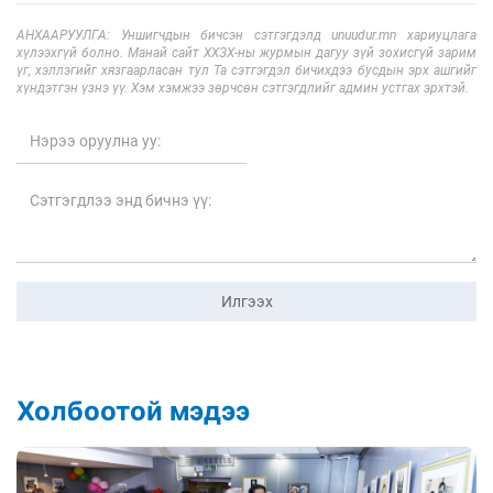
АНХААРУУЛГА: Уншигчдын бичсэн сэтгэгдэлд unuudur.mn хариуцлага
хүлээхгүй болно. Манай сайт ХХЗХ-ны журмын дагуу зүй зохисгүй зарим
үг, хэллэгийг хязгаарласан тул Та сэтгэгдэл бичихдээ бусдын эрх ашгийг
хүндэтгэн үзнэ үү. Хэм хэмжээ зөрчсөн сэтгэгдлийг админ устгах эрхтэй.
Илгээх
Холбоотой мэдээ