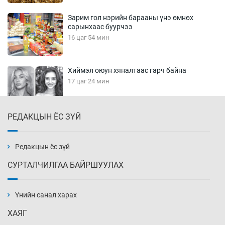
Зарим гол нэрийн барааны үнэ өмнөх
сарынхаас буурчээ
16 цаг 54 мин
Хиймэл оюун хяналтаас гарч байна
17 цаг 24 мин
РЕДАКЦЫН ЁС ЗҮЙ
Эмэгтэйчүүд Бээжин, эрэгтэйчүүд Японд
бэлтгэл базаахаар хилийн дээс алхлаа
17 цаг 54 мин
Редакцын ёс зүй
СУРТАЛЧИЛГАА БАЙРШУУЛАХ
АНУ-ын Цэргийн кибер командлалаын
ажилтнууд амиа хорлох явдал эрс
нэмэгджээ
Үнийн санал харах
18 цаг 2 мин
ХАЯГ