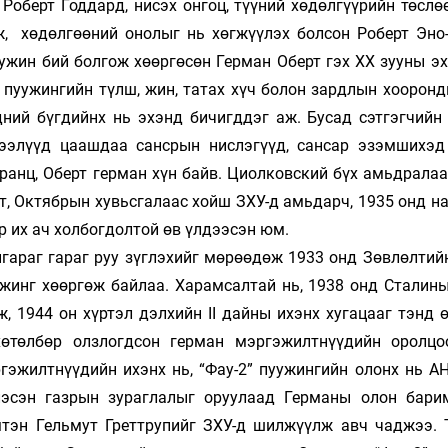
Роберт Годдард, нисэх онгоц, түүний хө­дөл­гүүрийн төсл
ж, хөдөлгөөний онолыг нь хөгжүүлэх болсон Роберт Эно-П
ужин бий болгож хөөргөсөн Гер­ман Оберт гэх ХХ зууны э
э пуужингийн түлш, жин, татах хүч болон зардлын хоорон
дний бүгдийнх нь эхэнд бичигддэг аж. Бусад сэт­гэгчийн
үтээлүүд цаашдаа сансрын нис­лэгүүд, сансар эзэмшихэд
ранц, Оберт герман хүн байв. Циолковский бүх амьд­рала
т, Октябрын хувьсгалаас хойш ЗХУ-д амьдарч, 1935 онд н
 их ач хол­богдолтой өв үлдээсэн юм.
гараг гараг руу зүглэхийг мөрөөдөж 1933 онд Зөвлөл­тий
инг хөөргөж байлаа. Ха­рам­сал­тай нь, 1938 онд Сталин
ж, 1944 он хүртэл дэлхийн II дайны ихэнх хугацааг тэнд 
өтөлбөр олзлогдсон герман мэргэжилт­нүүдийн оролцо
гэжилтнүүдийн ихэнх нь, “Фау-2” пуужингийн олонх нь АН
эр­лэсэн газрын зураглалыг оруулаад Германы олон бари
мтэн Гельмут Греттрупийг ЗХУ-д шил­жүүлж авч чаджээ. 