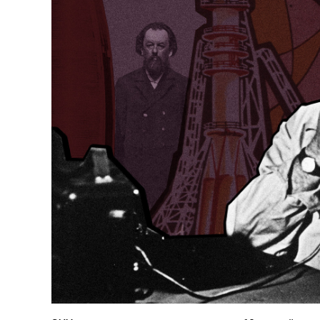
126-гийн НЭГ
Ертөнц
Спорт
Нийгэм
Бөх
Техник технологи
Сагсан бөмбөг
Шинжлэх ухаан
Хөлбөмбөг
Сонин хачин
Олимпын төрөл
Дэлхийн монгол
Тулааны спорт
Олимпын бус төр