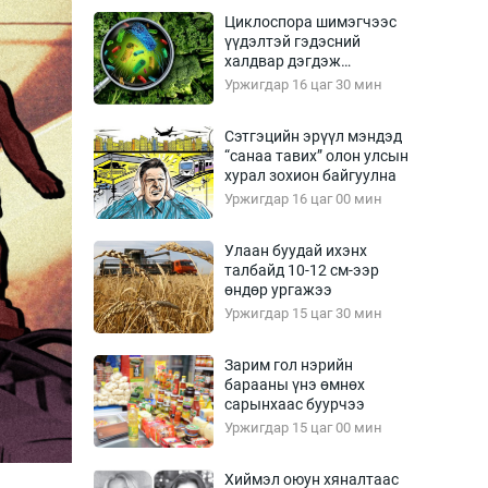
Урлагтай яриа
Циклоспора шимэгчээс
өрчил
үүдэлтэй гэдэсний
халдвар дэгдэж
энд-Эрхэм баян
болзошгүй
Уржигдар 16 цаг 30 мин
Сэтгэцийн эрүүл мэндэд
“санаа тавих” олон улсын
хүний үг
хурал зохион байгуулна
Уржигдар 16 цаг 00 мин
Улаан буудай ихэнх
талбайд 10-12 см-ээр
ага
Бусад
өндөр ургажээ
Уржигдар 15 цаг 30 мин
Фото
сурвалжлагч
Видео
Зарим гол нэрийн
Инфографик
барааны үнэ өмнөх
сарынхаас буурчээ
Санал асуулга
Уржигдар 15 цаг 00 мин
Хиймэл оюун хяналтаас