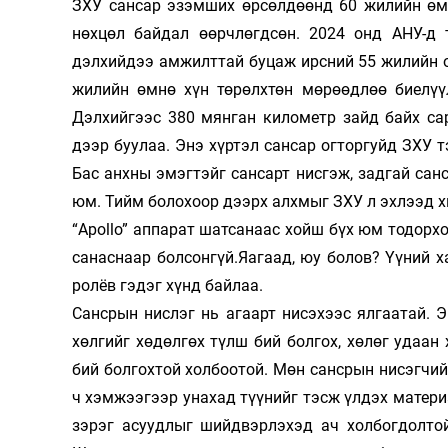
ЗХУ сансар эзэмших өрсөлдөөнд 60 жилийн өмн
Олимп 2024
нөхцөл байдал өөрч­лөгдсөн. 2024 онд АНУ-д 
дэлхийдээ амжилт­тай буцаж ирсний 55 жилийн 
жилийн өмнө хүн төрөлхтөн мө­рөөдлөө бие­лүү
Дэлхийгээс 380 мянган километр зайд байх сар
дээр буулаа. Энэ хүртэл сансар огторгуйд ЗХУ т
Бас анхны эмэгтэйг сан­сарт нис­гэж, задгай сан
юм. Тийм болохоор дээрх алхмыг ЗХУ л эхлээд хи
“Apollo” аппарат шатсанаас хойш бүх юм то­дорх
санаснаар болсонгүй.Яа­гаад, юу болов? Үүний х
ролёв гэдэг хүнд байлаа.
Сансрын нислэг нь агаарт нисэхээс ялгаатай. 
хөлгийг хөдөлгөх түлш бий бол­гох, хөлөг удаа
бий бол­гохтой холбоотой. Мөн санс­рын нисэгчий
ч хэмжээгээр унахад түүнийг тэсж үлдэх матери
зэрэг асуудлыг шийд­вэрлэхэд ач хол­бог­дол­