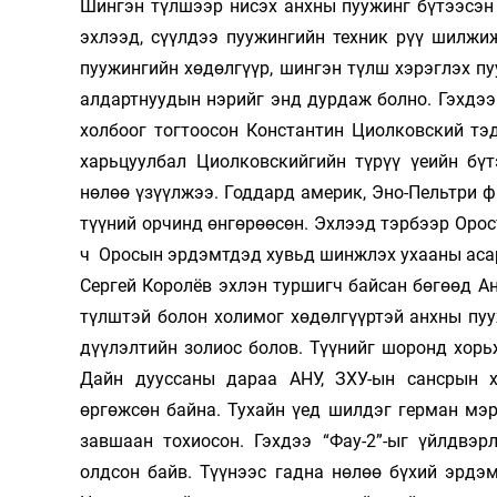
Шингэн түлшээр нисэх анхны пуу­жинг бү­тээсэн 
эхлээд, сүүлдээ пуу­жингийн техник рүү шилжи
пуужингийн хөдөлгүүр, шингэн түлш хэрэг­лэх пу
алдарт­нуу­дын нэ­рийг энд дурдаж болно. Гэхдэ
холбоог тогтоосон Константин Циол­ковс­кий тэ
харьцуулбал Циол­ковс­­кийгийн түрүү үеийн б
нөлөө үзүүл­жээ. Годдард америк, Эно-Пельтри ф
түүний орчинд өнгөрөөсөн. Эх­лээд тэрбээр Орос
ч Оросын эр­дэмтдэд хувьд шинжлэх ухааны асар
Сергей Королёв эхлэн туршигч байсан бөгөөд Ан
түлштэй болон холимог хөдөлгүүр­тэй анхны пууж
дүү­лэл­тийн золиос болов. Түүнийг шоронд хорь
Дайн дууссаны дараа АНУ, ЗХУ-ын сансрын х
өргөжсөн байна. Ту­хайн үед шилдэг герман мэр
зав­­шаан тохиосон. Гэхдээ “Фау-2”-ыг үйлд­в
олдсон байв. Түүнээс гадна нөлөө бүхий эрдэ