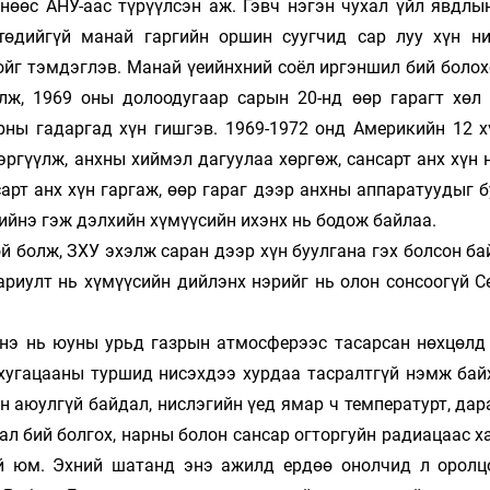
өөс АНУ-аас түрүүлсэн аж. Гэвч нэгэн чухал үйл явдлы
төдийгүй манай гар­гийн оршин сууг­чид сар луу хүн ни
ойг тэмдэглэв. Манай үеийнхний соёл иргэншил бий болох
лж, 1969 оны долоодугаар са­рын 20-нд өөр гарагт хөл 
ны гадаргад хүн гишгэв. 1969-1972 онд Америкийн 12 хү
эргүүлж, анхны хиймэл дагуулаа хөргөж, сан­сарт анх хүн 
сарт анх хүн гаргаж, өөр га­раг дээр анхны аппаратуудыг 
й­нэ гэж дэлхийн хү­мүүсийн ихэнх нь бодож бай­лаа.
ой болж, ЗХУ эхэлж саран дээр хүн буулгана гэх болсон ба
ариулт нь хүмүүсийн дий­лэнх нэрийг нь олон сонсоогүй Се
Энэ нь юуны урьд газрын атмосферээс тасарсан нөх­цөлд
н хугацааны туршид нисэх­дээ хурдаа тасралтгүй нэмж ба
н аюул­гүй байдал, нислэгийн үед ямар ч тем­пе­ратурт, да
ал бий болгох, нарны болон сансар огторгуйн радиацаас 
той юм. Эхний ша­танд энэ ажилд ердөө онол­чид л оролц