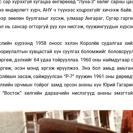
 сар хүрэхгүй хугацаа өнгөрөхөд “Луна-3” хөлөг сарны ц
э өндөрлөгт хүрч, АНУ ч түүнээс хоцрохгүйг хичээж байв
р зөөлөн буулгахыг хүсэж, улмаар Ангараг, Сугар гарги
л нь сансар огторгуй руу хүн нисгэж, пуужингуудын хүрс
­лийн хүрээнд 1958 оноос эхлэн Королёв су­дал­­гаа хий
зориулалтын хувцастай хүн суул­гах боломжийг боловсруу
өргөж, дэлхийг 64 удаа тойрууллаа. 1960 оны наймдугаар 
ргөж, эсэн мэнд эргэж ирүүлжээ. Энэ бол амьд амьтан
олёвын засаж, сайж­руулсан “Р-7” пуужин 1961 оны дөрөвд
эл­хийн орчмын тойрог замд орсон анхны хүн Юрий Гагари
р “Восток” хөлгийн дараа­чийн нислэгүүд анхны эмэгтэй