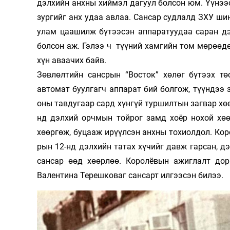
дэлхийн анхны хиймэл дагуул болсон юм. Үүнээс
зургийг анх удаа авлаа. Сансар судлалд ЗХУ шин
улам цаашилж бүтээсэн аппаратуудаа саран дээ
болсон аж. Гэлээ ч түүний хамгийн том мөрөөдө
хүн аваачих байв.
Зөвлөлтийн сансрын “Восток” хөлөг бүтээх төс­
автомат буулгагч аппарат бий болгож, түүндээ 
оны тав­дугаар сард хүнгүй туршилтын загвар хө
нд дэлхий орчмын тойрог замд хоёр нохой хөө
хөөргөж, буцааж ирүүл­сэн анхны тохиолдол. Кор
рын 12-нд дэлхийн татах хүчийг давж гарсан, д
сансар өөд хөөрлөө. Ко­ро­лёвын ажиглалт до
Валентина Терешковаг сансарт илгээсэн билээ.