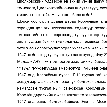
Циолковскийн үл­дээсэн өв эхний үеийн давуу ба
технологи, Циолковскийн онолын бүтээ­лүүд, ою
амжилт олох гайхам­шигт жор болсон байна.
Шоронгоос суллагдсаны дараа Королёвын алд
хурандаа цол өгч, пуужингийн хөдөлгүүр зохион
технологийг нөхөн сэргээхэд туслуулахаар тү
жилтнүүдийн бүлгийн удирдагчаар томилсон бөгө
хөтөлбөр боловс­руулах үүрэг хүлээжээ. Алсын 
1947 он болоход тус бүлэг тусгалын хувьд “Фау-2
Мэдээж АНУ ч үүнтэй төстэй ажил хийж л байлаа.
“Фау-2” пуу­жин­гуу­даа америкчууд 1940-өөд он
1947 онд Королёвын бүлэг “Р-1” пуу­жин­гийнх
хошуугаар ашиглахад төвөггүй болгож чад­жээ.
нэмэгдсэн, тусгал нь ч сайжирсан Королёвын 
Королёв дараачийн ажлаа нэгэнт төлөвлөчихсөн, 
1947 онд санал болгож байжээ. Энэ нь Москв