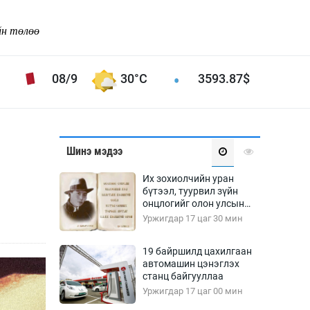
йн төлөө
08/9
30°C
3593.87
$
Соёл урлаг
Шинэ мэдээ
ой хөгжлийн зорилго -
Сонгодог урлаг
Их зохиолчийн уран
Ардын урлаг
бүтээл, туурвил зүйн
онцлогийг олон улсын
Дүрслэх урлаг
судлаачид хэлэлцлээ
Уржигдар 17 цаг 30 мин
Өв соёл
таг
Кино урлаг
19 байршилд цахилгаан
автомашин цэнэглэх
 орчин
Цирк
станц байгууллаа
ол
Уржигдар 17 цаг 00 мин
Рок поп, хип хоп
энд