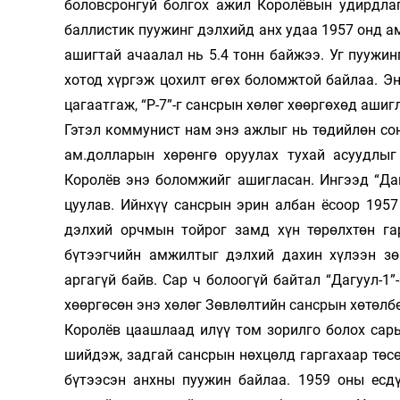
боловсронгуй болгох ажил Королёвын удирдлаг
баллистик пуужинг дэлхийд анх удаа 1957 онд а
ашигтай ачаалал нь 5.4 тонн байжээ. Уг пуужи
хотод хүргэж цо­хилт өгөх боломжтой байлаа. Эн
цагаатгаж, “Р-7”-г сансрын хөлөг хөөр­гөхөд ашиг
Гэтэл коммунист нам энэ ажлыг нь төдийлөн сон
ам.долларын хөрөнгө оруу­лах тухай асуудлы
Королёв энэ бо­ломжийг ашигласан. Ингээд “Даг
цуулав. Ийнхүү сансрын эрин албан ёсоор 1957
дэлхий орчмын тойрог замд хүн тө­рөлхтөн га
бүтээгчийн ам­жил­тыг дэлхий дахин хүлээн з
аргагүй байв. Сар ч болоогүй байтал “Дагуул-1”
хөөргөсөн энэ хөлөг Зөвлөлтийн сансрын хөтөл
Королёв цаашлаад илүү том зорилго болох сары
шийдэж, задгай сансрын нөх­цөлд гаргахаар төс
бүтээсэн анхны пуужин байлаа. 1959 оны есдү