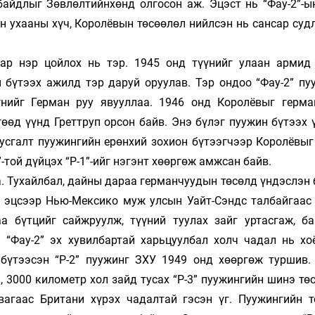
йдлыг Зөв­лөл­тийн­хөнд олгосон аж. Эцэст нь “Фау-2”-ы
ун ухааны хүч, Королёвын төсөөлөл нийлсэн нь сансар су
ар нэр цойлох нь тэр. 1945 онд түүнийг улаан армид
 бүтээх ажилд тэр даруй оруу­лав. Тэр ондоо “Фау-2” пу
ү­нийг Герман руу явууллаа. 1946 онд Королёвыг герман
өд үүнд Греттруп орсон байв. Энэ бүлэг пуу­жин бүтээх 
тусгалт пуужингийн ерөн­хий зохион бүтээгчээр Королёвы
”-той дүйцэх “Р-1”-ийг нэгэнт хөөргөж амжсан байв.
 Тухайлбал, дайны дараа герман­чуу­дын төсөлд үндэслэн
ы эцсээр Нью-Мек­сико муж улсын Уайт-Сэндс тал­бай­гаас 
аа бүтцийг сайжруулж, түүний туулах зайг уртасгаж, ба
 “Фау-2” эх хувилбартай харь­цуулбал холч чадал нь хо
бүтээсэн “Р-2” пуужинг ЗХУ 1949 онд хөөргөж туршив.
3000 кило­метр хол зайд тусах “Р-3” пуужингийн шинэ тө
агаас Британи хүрэх чадалтай гэсэн үг. Пуужингийн т