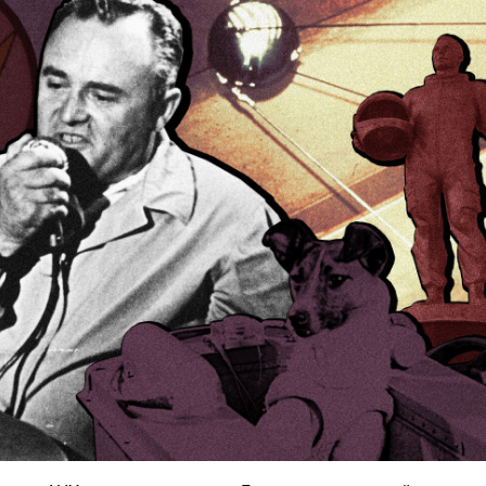
Ханш
Хэрэг з
Эрэлттэй мэдээ
Эрүүл м
Хууль ёс
Хүмүүс
Албаны 
Бусад
Life style
Ярилцл
Зөвлөгөө
Хоймор
Өнөөдрийн тухай
Уншигч-
өл