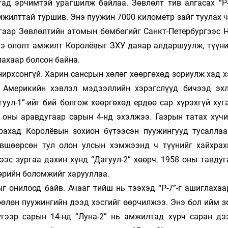
ад эрчимтэй урагшилж байлаа. Зөвлөлт тив алгасах “Р-
мжилттай туршив. Энэ пуужин 7000 километр зайг туулах 
нгаар Зөвлөлтийн атомын бөмбөгийг Санкт-Петербургээс 
э ололт амжилт Ко­ролёвыг ЗХУ даяар алдаршуулж, түү­ни
­лахаар болсон байна.
ирхсонгүй. Харин сансрын хөлөг хөөргөхөд зориулж хэд х
г Америкийн хэвлэл мэдээл­лийн хэрэгслүүд бичээд эх
уул-1”-ийг бий болгож хөөргөхөд ердөө сар хүрэхгүй хуг
 оны аравдугаар сарын 4-нд эхэлжээ. Газрын татах хүчи
рахад Королёвын зохион бүтээсэн пуужингууд тусаллаа
өвшөөрсөн тул олон улсын хэмжээнд ч түүнийг хайхрах
-ээс зургаа дахин хүнд “Дагуул-2” хөөрч, 1958 оны тавду
бөрийн боломжийг харууллаа.
г онилоод байв. Ачааг тийш нь тээхэд “Р-7”-г ашиглахаа
өөлөн пуужингийн дээд хэсгийг өөрчилжээ. Энэ бол ийм з
гээр сарын 14-нд “Луна-2” нь амжилтад хүрч саран дэ