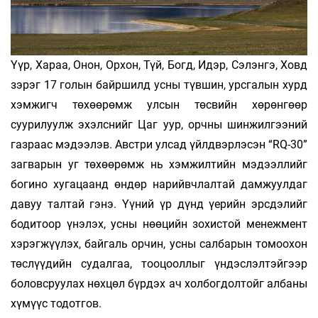
Үүр, Хараа, Онон, Орхон, Түй, Богд, Идэр, Сэлэнгэ, Ховд
зэрэг 17 голын байршилд усны түвшин, урсгалын хурд
хэмжигч төхөөрөмж улсын төсвийн хөрөнгөөр
суурилуулж эхэлснийг Цаг уур, орчны шинжилгээний
газраас мэдээлэв. Австри улсад үйлдвэрлэсэн “RQ-30”
загварын уг төхөөрөмж нь хэмжилтийн мэдээллийг
богино хугацаанд өндөр нарийвчлалтай дамжуулдаг
давуу талтай гэнэ. Үүний үр дүнд үерийн эрсдэлийг
бодитоор үнэлэх, усны нөөцийн зохистой менежмент
хэрэгжүүлэх, байгаль орчин, усны салбарын томоохон
төслүүдийн судалгаа, тооцооллыг үндэслэлтэйгээр
боловсруулах нөхцөл бүрдэх ач холбогдолтойг албаны
хүмүүс тодотгов.