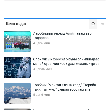
Шинэ мэдээ
Аэробикийн төрөлд Азийн аваргаар
тодорлоо
4 цаг 6 мин
Олон улсын хиймэл оюуны олимпиадаас
манай сурагчид хос хүрэл медаль хүртэв
4 цаг 36 мин
Төвбанк “Монгол Улсын хаад”, “Төрийн
тахилгат уулс” цуврал зоос гаргана
5 цаг 6 мин