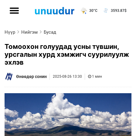
30°C
3593.87
$
Нүүр
Нийгэм
Бусад
Томоохон голуудад усны түвшин,
урсгалын хурд хэмжигч суурилуулж
эхлэв
Өнөөдөр сонин
2025-08-26 13:30
1 мин