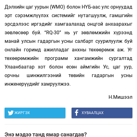
Дэлхийн цаг уурын (WMO) болон НҮБ-аас улс орнуудад
эрт сэрэмжлүүлэх системийг нутагшуулж, гамшгийн
эрсдэлээс иргэдийг хамгаалахад онцгой анхаарахыг
зөвлөсөөр буй. “RQ-30” нь уг зөвлөмжийн хүрээнд
манай улсын гадаргын усны салбарт суурилуулж буй
онлайн горимд ажилладаг анхны төхөөрөмж аж. Уг
төхөөрөмжийн программ хангамжийн сургалтад
Улаанбаатар хот болон есөн аймгийн Ус, цаг уур,
орчны шинжилгээний төвийн гадаргын усны
инженерүүдийг хамруулжээ.
Н.Мишээл
ЖИРГЭХ
ХУВААЛЦАХ
Энэ мэдээ танд ямар санагдав?