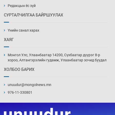
Редакцын ёс зүй
СУРТАЛЧИЛГАА БАЙРШУУЛАХ
Сарьсан багваахайнууд голын эрэг дагуух
барилга, байгууламжийн дээвэрт үүрлэжээ
Үнийн санал харах
8 цаг 6 мин
ХАЯГ
Цагдаагийн алба хаагчийг мөргөж зугтсан
этгээдийг илрүүлэв
Монгол Улс, Улаанбаатар 14200, Сүхбаатар дүүрэг 8-р
8 цаг 36 мин
хороо, Алтангэрэлийн гудамж, Улаанбаатар зочид буудал
ХОЛБОО БАРИХ
Нүүрс-пиролизийн үйлдвэр байгуулах
тогтоолын төслийг батлав
unuudur@mongolnews.mn
9 цаг 6 мин
976-11-330801
Б.Хулан ДАШТ-д түрүүлж, Г.Монголжин
хошой хүрэл медальтан болов
9 цаг 21 мин