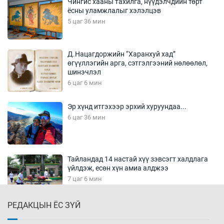
Чингис хааны тахилга, нүүдэлчдийн төрт
ёсны уламжлалыг хэлэлцэв
5 цаг 36 мин
Д.Нацагдоржийн “Харанхуй хад”
өгүүллэгийн арга, сэтгэлгээний нөлөөлөл,
шинэчлэл
6 цаг 6 мин
Эр хүнд итгэхээр эрхий хуруундаа...
6 цаг 36 мин
Тайландад 14 настай хүү зэвсэгт халдлага
үйлдэж, есөн хүн амиа алджээ
7 цаг 6 мин
РЕДАКЦЫН ЁС ЗҮЙ
Хүннү рок буюу монгол онгод
7 цаг 36 мин