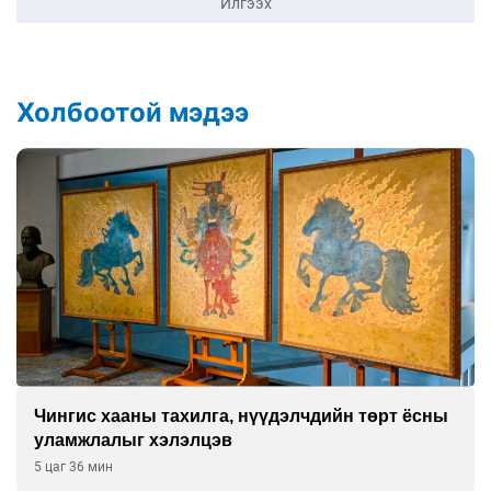
Илгээх
Холбоотой мэдээ
Чингис хааны тахилга, нүүдэлчдийн төрт ёсны
уламжлалыг хэлэлцэв
5 цаг 36 мин