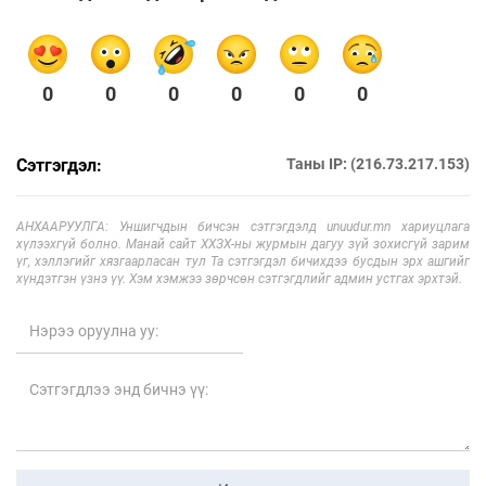
0
0
0
0
0
0
Сэтгэгдэл:
Таны IP: (216.73.217.153)
АНХААРУУЛГА: Уншигчдын бичсэн сэтгэгдэлд unuudur.mn хариуцлага
хүлээхгүй болно. Манай сайт ХХЗХ-ны журмын дагуу зүй зохисгүй зарим
үг, хэллэгийг хязгаарласан тул Та сэтгэгдэл бичихдээ бусдын эрх ашгийг
хүндэтгэн үзнэ үү. Хэм хэмжээ зөрчсөн сэтгэгдлийг админ устгах эрхтэй.