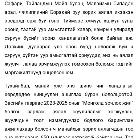
Сафари, Тайландын Майя булан, Малайзын Сипадан
арал, Филиппиний Боракай руу зорих аялал ихээхэн
эрсдэлд орж буй гэнэ. Тиймээс хүмүүс халуун зуны
оронд таатай уур амьсгалтай хавар, намрын улиралд
сэрүүн бүсийг зорих хандлагатай болж байгаа аж.
Дэлхийн дулаарал улс орон бүрд нөлөөлж буй ч
сэрүүн, хүйтэн уур амьсгалтай орнуудад энэ нь аялал
жуулч¬ лалаа эрчимжүүлэх томоохон боломж гэдгийг
мэргэжилтнүүд онцолсон юм.
Тухайлбал, манай улс энэ шинэ чиг хандлагыг
өөрсдөдөө нийцүүлэн ашиглах бүрэн бололцоотой.
Засгийн газраас 2023-2025 оныг “Монголд зочлох жил”
болгон зарлаж, аялал жуулчлалыг хөгжүүлэн,
жуулчдын тоог нэмэгдүүлэх бодлого баримтлан
ажиллахаар болсон ч манайхыг зорих аялагчдын тоо
энэ хугацаанд 650 мянгаас хэтрэхгүй байгаа юм. Тэр