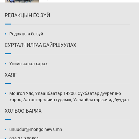
РЕДАКЦЫН ЁС ЗҮЙ
Хүннү рок буюу монгол онгод
4 цаг 46 мин
Редакцын ёс зүй
СУРТАЛЧИЛГАА БАЙРШУУЛАХ
Сарьсан багваахайнууд голын эрэг дагуух
барилга, байгууламжийн дээвэрт үүрлэжээ
Үнийн санал харах
5 цаг 16 мин
ХАЯГ
Цагдаагийн алба хаагчийг мөргөж зугтсан
этгээдийг илрүүлэв
Монгол Улс, Улаанбаатар 14200, Сүхбаатар дүүрэг 8-р
5 цаг 46 мин
хороо, Алтангэрэлийн гудамж, Улаанбаатар зочид буудал
ХОЛБОО БАРИХ
Нүүрс-пиролизийн үйлдвэр байгуулах
тогтоолын төслийг батлав
unuudur@mongolnews.mn
6 цаг 16 мин
976-11-330801