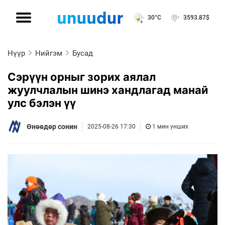
30°C
3593.87
$
Нүүр
Нийгэм
Бусад
Сэрүүн орныг зорих аялал
жуулчлалын шинэ хандлагад манай
улс бэлэн үү
Өнөөдөр сонин
2025-08-26 17:30
1 мин унших