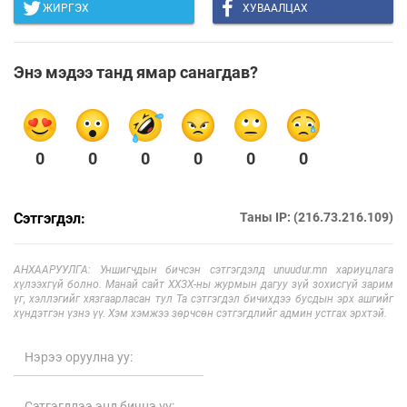
ЖИРГЭХ
ХУВААЛЦАХ
Энэ мэдээ танд ямар санагдав?
0
0
0
0
0
0
Сэтгэгдэл:
Таны IP: (216.73.216.109)
АНХААРУУЛГА: Уншигчдын бичсэн сэтгэгдэлд unuudur.mn хариуцлага
хүлээхгүй болно. Манай сайт ХХЗХ-ны журмын дагуу зүй зохисгүй зарим
үг, хэллэгийг хязгаарласан тул Та сэтгэгдэл бичихдээ бусдын эрх ашгийг
хүндэтгэн үзнэ үү. Хэм хэмжээ зөрчсөн сэтгэгдлийг админ устгах эрхтэй.