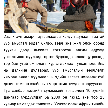
Ихэнх хүн амарч, зугаалахдаа халуун дулаан, таатай
уур амьсгал эрдэг билээ. Гэвч энэ жил олон оронд
түүхэн дээд амжилт тогтоосон аагим өдрүүд
үргэлжилж, жуулчид гэртээ буцахад, аяллаа цуцлахад,
тэр байтугай эмнэлэгт хүргэгдэхдээ тулсан юм. Энэ
нь дэлхийн дулаарал, уур амьсгалын өөрчлөлт,
хямрал аялал жуулчлалын эдийн засагт нөлөөлж буй
дохио хэмээн салбарын мэргэжилтнүүд анхааруулсан.
Тус салбар дэлхийн хүлэмжийн ялгарлын 10 хувийг
дангаар бүрдүүлдэг ба 2030 он гэхэд энэ тоо 25
хувиар нэмэгдэх төлөвтэй. Үүнээс болж Африк тивийн