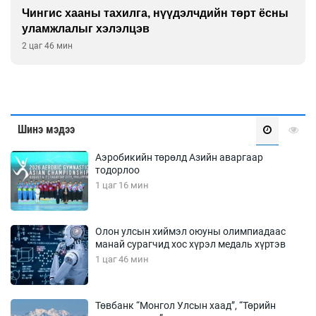
Чингис хааны тахилга, нүүдэлчдийн төрт ёсны
уламжлалыг хэлэлцэв
2 цаг 46 мин
Шинэ мэдээ
Аэробикийн төрөлд Азийн аваргаар
тодорлоо
1 цаг 16 мин
Олон улсын хиймэл оюуны олимпиадаас
манай сурагчид хос хүрэл медаль хүртэв
1 цаг 46 мин
Төвбанк “Монгол Улсын хаад”, “Төрийн