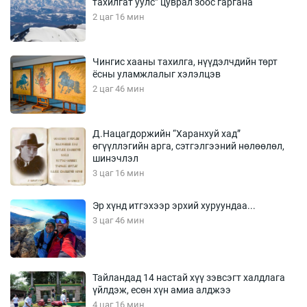
тахилгат уулс” цуврал зоос гаргана
2 цаг 16 мин
Чингис хааны тахилга, нүүдэлчдийн төрт
ёсны уламжлалыг хэлэлцэв
2 цаг 46 мин
Д.Нацагдоржийн “Харанхуй хад”
өгүүллэгийн арга, сэтгэлгээний нөлөөлөл,
шинэчлэл
3 цаг 16 мин
Эр хүнд итгэхээр эрхий хуруундаа...
3 цаг 46 мин
Тайландад 14 настай хүү зэвсэгт халдлага
үйлдэж, есөн хүн амиа алджээ
4 цаг 16 мин