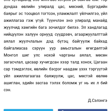
дундаа өвлийн улиралд цас, мөсний, Бүргэдийн
баярыг эс тооцвол тогтсон, уламжлалт үйлчилгээ, үйл
ажиллагаа гэж үгүй. Түүнчлэн энэ улиралд манайд
жуулчид хамгийн бага зочилдог билээ. Эл хандлагад
нийцүүлэн халуун орнууд сүүдрэвч, агааржуулалттай
аялал жуулчлалын дэд бүтэц байгуулж байхад
байгалиасаа сэрүүн уур амьсгалын өгөгдөлтэй
Монгол шиг улс нохой чарганы аялал, мөсөн
загасчлал, цасаар хучигдсан хээр талд хонох, Цагаан
сар тэмдэглэх, өвлийн бэсрэг наадам үзэх тэргүүтэй
үйл ажиллагаагаа баяжуулж, цас, мөстэй өвлөө
ашиглан, эдийн засгаа тэлэх боломж уг нь их л бий
сэн.
Д.Сэлэнгэ