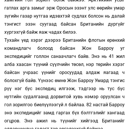
гатлах арга замыг эрж Оросын эзэнт улс өөрийн умар
зүгийн газар нутгаа идэвхтэй судлах болсон нь далай
тэнгист эзэн суугаад байсан Британийн дургүйг
хүргэхгүй байж яаж чадах билээ.
Тухайн үед хэрэг дээрээ Британийн флотын ерөн­хий
командлагч болоод байсан Жон Барроу уг
экспедицийг голлон санаачлагч байв. Энэ нь 41 жил
алба хаасан түүний сүүлчийн төсөл, нэр тө­рийн хэрэг
байсан учраас үүнийг оросуудад ал­д­аж яагаад ч
болохгүй байв. Үүнээс өмнө Жон Барроу Умард тэнгис
рүү нэг бус экспедиц илгээж, тэдгээр нь тус бүс
нутгийн судалгаанд дорвитой хувь нэмэр оруулсан ч
гол зорилгоо бие­лүүлээгүй л байлаа. 82 настай Барроу
энэ экс­­­педицийг замд гаргах бүх бэлтгэлийг хан­гаад
огцров. Энэ ажил нь түүнийг хийгээд Бри­та­­нийг
алдаршуулна гэдэгт тэр эргэлзэхгүй бай­жээ.