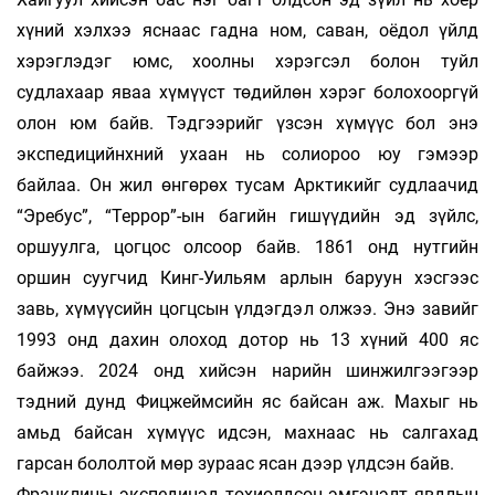
хүний хэлхээ яснаас гадна ном, саван, оёдол үйлд
хэрэглэдэг юмс, хоолны хэрэгсэл болон туйл
судлахаар яваа хүмүүст төдийлөн хэрэг болохооргүй
олон юм байв. Тэдгээрийг үзсэн хүмүүс бол энэ
экспедицийнхний ухаан нь солиороо юу гэмээр
байлаа. Он жил өнгөрөх тусам Арктикийг судлаачид
“Эребус”, “Террор”-ын багийн гишүүдийн эд зүйлс,
оршуулга, цог­цос олсоор байв. 1861 онд нутгийн
оршин сууг­чид Кинг-Уильям арлын баруун хэсгээс
завь, хүмүүсийн цогцсын үлдэгдэл олжээ. Энэ завийг
1993 онд дахин олоход дотор нь 13 хүний 400 яс
байжээ. 2024 онд хийсэн нарийн шинжилгээгээр
тэдний дунд Фицжеймсийн яс байсан аж. Махыг нь
амьд байсан хүмүүс идсэн, мах­наас нь сал­гахад
гарсан бололтой мөр зу­раас ясан дээр үлдсэн байв.
Франклины экспедицэд тохиолдсон эм­гэ­нэлт явдлын