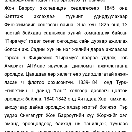
Жон Барроу экспедицээ хөдөлгөхөөр 1845 онд
бэлтгэж эхлэхдээ түүнийг удирдуулахаар
Фицжеймсийг сонгосон байна. Энэ хүн 1825 онд 12
настай байхдаа садныхаа хүний командалж байсан
“Пирамус” гэдэг хөлөг онгоцонд сайн дураар ажиллах
болсон аж. Садны хүн нь нэг жилийн дараа ажлаасаа
гарсан ч Фицжеймс “Пирамус” дээрээ үлдэж, Төв
Америкт АНУ-аас явуулсан дипломат ажиллагаанд
оролцов. Цааш­­даа өөр хөлөгт өөр удирдлагатай ажил­­
ласан ч флотоо орхисонгүй. 1839-1841 онд Турк-
Египетийн II дайнд “Ганг” хөлгөөр дэс­лэгч цолтой
оролцож байлаа. 1840-1842 онд Хя­та­дад Хар тамхины
анхдугаар дайнд оролцож алдар нэртэй болжээ. Тэр
үедээ Сингапурт Жон Барроугийн хүү Жоржийг хэл
аманд ороо­цол­доод байхад нь танилцаж, түүнээс
мулт­рахад нь тусалсаны улмаас энэ айлынхан за­луу