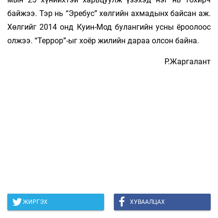
байжээ. Тэр нь “Эребус” хөлгийн ах­ма­дынх байсан аж.
Хөлгийг 2014 онд Куин-Мод бу­лангийн усны ёроолоос
олжээ. “Террор”-ыг хоёр жилийн дараа олсон байна.
Р.Жаргалант
ЖИРГЭХ
ХУВААЛЦАХ