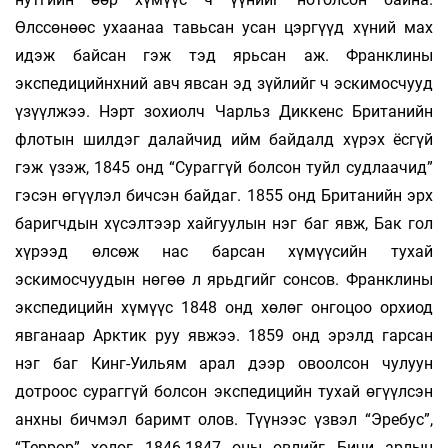
Өлссөнөөс ухаанаа тавьсан усан цэргүүд хүний мах
идэж байсан гэж тэд ярьсан аж. Франклины
экспедицийнхний авч явсан эд зүйлийг ч эскимосчууд
үзүүлжээ. Нэрт зохиолч Чарльз Диккенс Британийн
флотын шилдэг далайчид ийм байдалд хүрэх ёсгүй
гэж үзэж, 1845 онд “Сураггүй болсон туйл судлаачид”
гэсэн өгүүлэл бичсэн байдаг. 1855 онд Британийн эрх
баригчдын хүсэлтээр хайгуулын нэг баг явж, Бак гол
хүрээд өлсөж нас барсан хүмүүсийн тухай
эскимосчуудын нөгөө л ярьдгийг сонсов. Франклины
экспедицийн хүмүүс 1848 онд хөлөг онгоцоо орхиод
явганаар Арктик руу явжээ. 1859 онд эрэлд гарсан
нэг баг Кинг-Уильям арал дээр овоолсон чулуун
дотроос сураггүй болсон экспедицийн тухай өгүүлсэн
анхны бичмэл баримт олов. Түүнээс үзвэл “Эребус”,
“Террор” хөлөг 1846-1847 оны өвлийг Бичи арлын