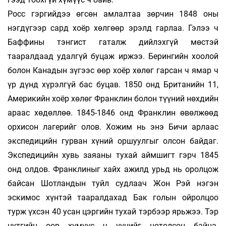
Росс гэргийдээ өгсөн амлалтаа зөрчин 1848 оны
нэгдүгээр сард хоёр хөлгөөр эрэлд гарлаа. Гэлээ ч
Баффины тэнгист гаталж дийлэхгүй мөс­тэй
тааралдаад удалгүй буцаж иржээ. Берингийн хоолой
болон Канадын зүгээс өөр хоёр хөлөг гарсан ч ямар ч
үр дүнд хүрэлгүй бас буцав. 1850 онд Британийн 11,
Америкийн хоёр хөлөг Франклин болон түүний нөхдийн
араас хөдөллөө. 1845-1846 онд Франклин өвөлжөөд
орхисон лагерийг олов. Хожим нь энэ Бичи арлаас
экспедицийн гурван хүний оршуулгыг олсон байдаг.
Экспедицийн хувь заяаны тухай аймшигт гэрч 1845
онд олдов. Франклиныг хайх ажилд урьд нь оролцож
байсан Шотландын туйл судлаач Жон Рэй нэгэн
эскимос хүнтэй тааралдахад Бак голын ойролцоо
турж үхсэн 40 усан цэргийн тухай тэрбээр ярьжээ. Тэр
нутгийн өөр хүмүүс ч үүнийг нотолсон байна.