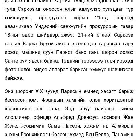
дайн эхэлсэн байна. Хэргийг гүйцэд мөрдөн шалгахын
тулд Саркозид оноосон ялыг эдлүүлэх хугацааг түр
хойшлуулж, аравдугаар сарын 21-нд шоронд
аваачихаар Үндэсний санхүүгийн прокурорын газар
13-ны өдөр шийдвэрлэжээ. 21-ний өглөө Саркози
гэргий Карла Брунитэйгээ хөтлөлцөн гэрээсээ гарч
ирээд машинд суун Парист байх ганц шорон болох
Санте руу явсан байна. Тэднийг гэрээсээ гарч ирэхэд
фото болон видео аппарат барьсан хүмүүс шавчихсан
байжээ.
Энэ шоронг XIX зуунд Парисын өмнөд хэсэгт барьж
босгосон юм. Францын хамгийн олон хоригдолтой
шоронгийн нэг гэнэ. Энд яруу найрагч Гийом
Аполлинер, офицер Альфред Дрейфус, зохиолч Жан
Жене, жүжигчин Сама Насери, хожим нь Алжирын
анхны Ерөнхийлөгч болсон Ахмед Бен Белла, Панамын