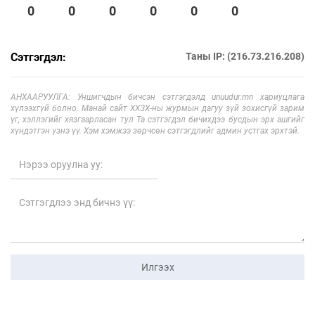
0
0
0
0
0
0
Сэтгэгдэл:
Таны IP: (216.73.216.208)
АНХААРУУЛГА: Уншигчдын бичсэн сэтгэгдэлд unuudur.mn хариуцлага
хүлээхгүй болно. Манай сайт ХХЗХ-ны журмын дагуу зүй зохисгүй зарим
үг, хэллэгийг хязгаарласан тул Та сэтгэгдэл бичихдээ бусдын эрх ашгийг
хүндэтгэн үзнэ үү. Хэм хэмжээ зөрчсөн сэтгэгдлийг админ устгах эрхтэй.
Илгээх