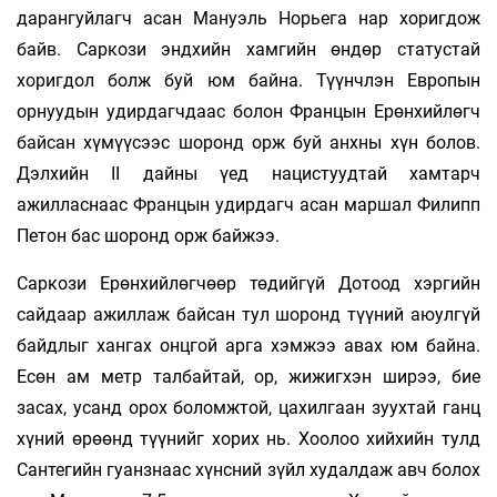
дарангуйлагч асан Мануэль Норьега нар хоригдож
байв. Саркози эндхийн хамгийн өндөр статустай
хоригдол болж буй юм байна. Түүнчлэн Европын
орнуудын удирдагчдаас болон Францын Ерөнхийлөгч
байсан хүмүүсээс шоронд орж буй анхны хүн болов.
Дэлхийн II дайны үед нацистуудтай хамтарч
ажилласнаас Францын удирдагч асан маршал Филипп
Петон бас шоронд орж байжээ.
Саркози Ерөнхийлөгчөөр төдийгүй Дотоод хэргийн
сайдаар ажиллаж байсан тул шоронд түүний аюулгүй
байдлыг хангах онцгой арга хэмжээ авах юм байна.
Есөн ам метр талбайтай, ор, жижигхэн ширээ, бие
засах, усанд орох боломжтой, цахилгаан зуухтай ганц
хүний өрөөнд түүнийг хорих нь. Хоолоо хийхийн тулд
Сантегийн гуанзнаас хүнсний зүйл худалдаж авч болох