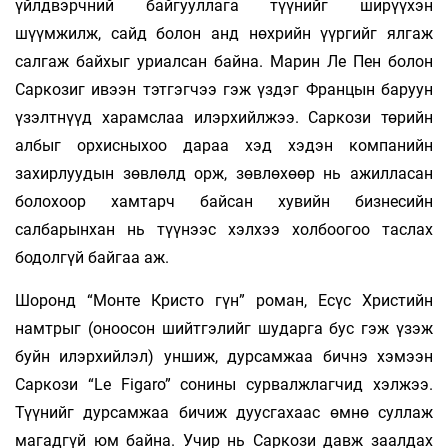
үйлдвэрчний байгууллага түүнийг ширүүхэн
шүүмжилж, сайд болон анд нөхрийн үүргийг ялгаж
салгаж байхыг уриалсан байна. Марин Ле Пен болон
Саркозиг ивээн тэтгэгчээ гэж үздэг Францын баруун
үзэлтнүүд харамслаа илэрхийлжээ. Саркози төрийн
албыг орхисныхоо дараа хэд хэдэн компанийн
захирлуудын зөвлөлд орж, зөвлөхөөр нь ажилласан
болохоор хамтарч байсан хувийн бизнесийн
салбарынхан нь түүнээс хэлхээ холбоогоо таслах
бодолгүй байгаа аж.
Шоронд “Монте Кристо гүн” роман, Есүс Христийн
намтрыг (оноосон шийтгэлийг шударга бус гэж үзэж
буйн илэрхийлэл) уншиж, дурсамжаа бичнэ хэмээн
Саркози “Le Figaro” сонины сурвалжлагчид хэлжээ.
Түүнийг дурсамжаа бичиж дуусгахаас өмнө суллаж
магадгүй юм байна. Учир нь Саркози давж заалдах