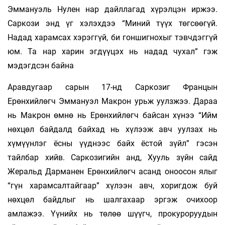
Эммануэль Нулен нар дайллагад хүрэлцэн иржээ.
Саркози энд үг хэлэхдээ “Миний түүх төгсөөгүй.
Надад харамсах хэрэггүй, би гоншигнохыг тэвчдэггүй
юм. Та нар харин эгдүүцэх нь надад чухал” гэж
мэдэгдсэн байна
Аравдугаар сарын 17-нд Саркозиг Францын
Ерөнхийлөгч Эммануэл Макрон урьж уулзжээ. Дараа
нь Макрон өмнө нь Ерөнхийлөгч байсан хүнээ “Ийм
нөхцөл байдалд байхад нь хүлээж авч уулзах нь
хүмүүнлэг ёсны үүднээс байх ёстой зүйл” гэсэн
тайлбар хийв. Саркозигийн анд, Хууль зүйн сайд
Жеральд Дарманен Ерөнхийлөгч асанд оноосон ялыг
“гүн харамсалтайгаар” хүлээн авч, хоригдож буй
нөхцөл байдлыг нь шалгахаар эргэж очихоор
амлажээ. Үүнийх нь төлөө шүүгч, прокуроруудын