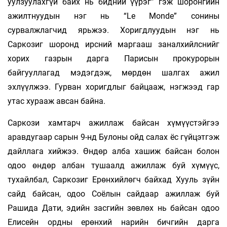
уулзуулахгүй байх нь бидний үүрэг” гэж шоронгийн
ажилтнуудын нэг нь “Le Monde” сонины
сурвалжлагчид ярьжээ. Хоригдлуудын нэг нь
Саркозиг шоронд ирсний маргааш заналхийлснийг
хорих газрын дарга Парисын прокурорын
байгууллагад мэдэгдэж, мөрдөн шалгах ажил
эхлүүлжээ. Гурван хоригдлыг байцааж, нэгжээд гар
утас хурааж авсан байна.
Саркози хамтарч ажиллаж байсан хүмүүстэйгээ
аравдугаар сарын 9-нд Булоны ойд салах ёс гүйцэтгэж
дайллага хийжээ. Өндөр алба хашиж байсан болон
одоо өндөр албан тушаалд ажиллаж буй хүмүүс,
тухайлбал, Саркозиг Ерөнхийлөгч байхад Хууль зүйн
сайд байсан, одоо Соёлын сайдаар ажиллаж буй
Рашида Дати, эдийн засгийн зөвлөх нь байсан одоо
Елисейн ордны ерөнхий нарийн бичгийн дарга