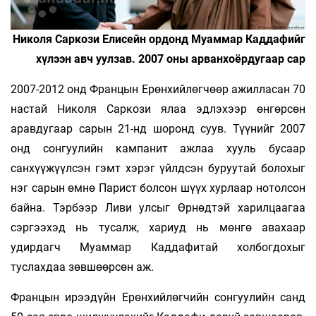
Николя Саркози Елисейн ордонд Муаммар Каддафийг
хүлээн авч уулзав. 2007 оны арванхоёрдугаар сар
2007-2012 онд Францын Ерөнхийлөгчөөр ажилласан 70
настай Николя Саркози ялаа эдлэхээр өнгөрсөн
аравдугаар сарын 21-нд шоронд суув. Түүнийг 2007
онд сонгуулийн кампанит ажлаа хууль бусаар
санхүүжүүлсэн гэмт хэрэг үйлдсэн буруутай болохыг
нэг сарын өмнө Парист болсон шүүх хурлаар нотолсон
байна. Тэрбээр Ливи улсыг Өрнөдтэй харилцаагаа
сэргээхэд нь тусалж, хариуд нь мөнгө авахаар
удирдагч Муаммар Каддафитай холбогдохыг
туслахдаа зөвшөөрсөн аж.
Францын ирээдүйн Ерөнхийлөгчийн сонгуулийн санд