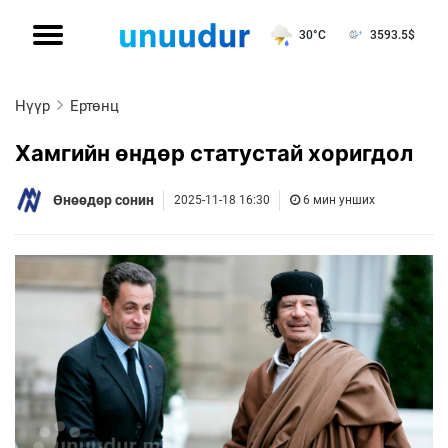
30°C
3593.5
$
Нүүр
Ертөнц
Хамгийн өндөр статустай хоригдол
Өнөөдөр сонин
2025-11-18 16:30
6 мин унших