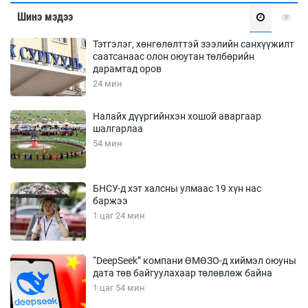
Шинэ мэдээ
Тэтгэлэг, хөнгөлөлттэй зээлийн санхүүжилт
саатсанаас олон оюутан төлбөрийн
дарамтад оров
24 мин
Налайх дүүргийнхэн хошой аваргаар
шалгарлаа
54 мин
БНСУ-д хэт халсны улмаас 19 хүн нас
баржээ
1 цаг 24 мин
“DeepSeek” компани ӨМӨЗО-д хиймэл оюуны
дата төв байгуулахаар төлөвлөж байна
1 цаг 54 мин