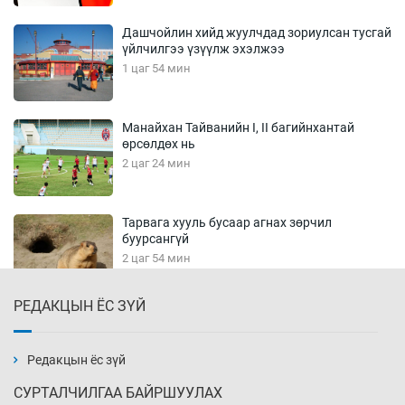
Дашчойлин хийд жуулчдад зориулсан тусгай
үйлчилгээ үзүүлж эхэлжээ
1 цаг 54 мин
Манайхан Тайванийн I, II багийнхантай
өрсөлдөх нь
2 цаг 24 мин
Тарвага хууль бусаар агнах зөрчил
буурсангүй
2 цаг 54 мин
РЕДАКЦЫН ЁС ЗҮЙ
Х.Улам-Өрнөх байр урагшилж, долоод
жагсжээ
3 цаг 24 мин
Редакцын ёс зүй
СУРТАЛЧИЛГАА БАЙРШУУЛАХ