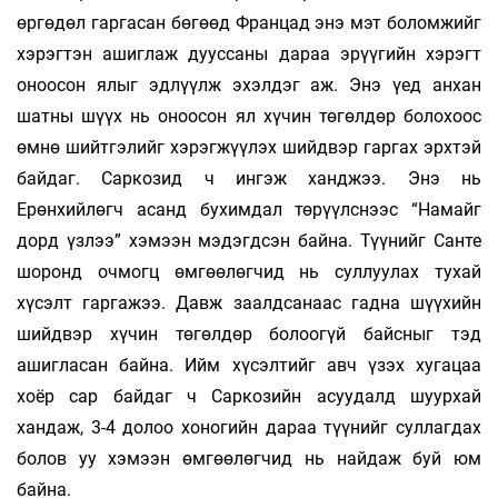
өргөдөл гаргасан бөгөөд Францад энэ мэт боломжийг
хэрэгтэн ашиглаж дууссаны дараа эрүүгийн хэрэгт
оноосон ялыг эдлүүлж эхэлдэг аж. Энэ үед анхан
шатны шүүх нь оноосон ял хүчин төгөлдөр болохоос
өмнө шийтгэлийг хэрэгжүүлэх шийдвэр гаргах эрхтэй
байдаг. Саркозид ч ингэж ханджээ. Энэ нь
Ерөнхийлөгч асанд бухимдал төрүүлснээс “Намайг
дорд үзлээ” хэмээн мэдэгдсэн байна. Түүнийг Санте
шоронд очмогц өмгөөлөгчид нь суллуулах тухай
хүсэлт гаргажээ. Давж заалдсанаас гадна шүүхийн
шийдвэр хүчин төгөлдөр болоогүй байсныг тэд
ашигласан байна. Ийм хүсэлтийг авч үзэх хугацаа
хоёр сар байдаг ч Саркозийн асуудалд шуурхай
хандаж, 3-4 долоо хоногийн дараа түүнийг суллагдах
болов уу хэмээн өмгөөлөгчид нь найдаж буй юм
байна.