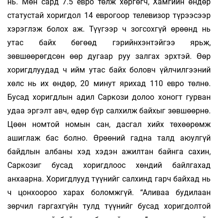
нь. Мөн сард 7.5 евро төлж хөргөгч, Хамгийн өндөр
статустай хоригдол 14 еврогоор телевизор түрээсээр
хэрэглэж болох аж. Түүгээр ч зогсохгүй өрөөнд нь
утас байх бөгөөд гэрийнхэнтэйгээ ярьж,
зөвшөөрөгдсөн өөр дугаар руу залгах эрхтэй. Өөр
хоригдлуудад ч ийм утас байх боловч үйлчилгээний
хөлс нь их өндөр, 20 минут ярихад 110 евро төлнө.
Бусад хоригдлын адил Саркози долоо хоногт гурван
удаа эргэлт авч, өдөр бүр салхилж байхыг зөвшөөрнө.
Цөөн номтой номын сан, дасгал хийх төхөөрөмж
ашиглаж бас болно. Өрөөний гадна талд аюулгүй
байдлын албаны хэд хэдэн ажилтан байнга сахин,
Саркозиг бусад хоригдлоос хөндий байлгахад
анхаарна. Хоригдлууд түүнийг салхинд гарч байхад нь
ч цонхоороо харах боломжгүй. “Аливаа будилаан
зөрчил гаргахгүйн тулд түүнийг бусад хоригдолтой