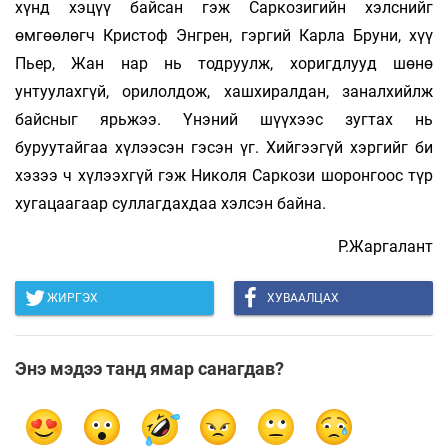
хүнд хэцүү байсан гэж Саркозигийн хэлснийг
өмгөөлөгч Кристоф Энгрен, гэргий Карла Бруни, хүү
Пьер, Жан нар нь тодруулж, хоригдлууд шөнө
унтуулахгүй, орилолдож, хашхиралдан, заналхийлж
байсныг ярьжээ. Үнэний шүүхээс зугтах нь
буруутайгаа хүлээсэн гэсэн үг. Хийгээгүй хэргийг би
хэзээ ч хүлээхгүй гэж Николя Саркози шоронгоос түр
хугацаагаар суллагдахдаа хэлсэн байна.
Р.Жаргалант
ЖИРГЭХ
ХУВААЛЦАХ
Энэ мэдээ танд ямар санагдав?