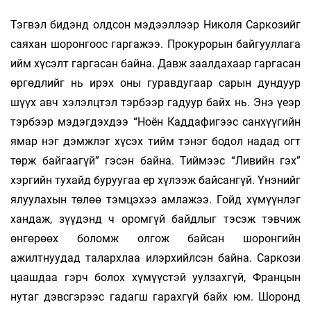
Тэгвэл бидэнд олдсон мэдээллээр Николя Саркозийг
саяхан шоронгоос гаргажээ. Прокурорын байгууллага
ийм хүсэлт гаргасан байна. Давж заалдахаар гаргасан
өргөдлийг нь ирэх оны гуравдугаар сарын дундуур
шүүх авч хэлэлцтэл тэрбээр гадуур байх нь. Энэ үеэр
тэрбээр мэдэгдэхдээ “Ноён Каддафигээс санхүүгийн
ямар нэг дэмжлэг хүсэх тийм тэнэг бодол надад огт
төрж байгаагүй” гэсэн байна. Тиймээс “Ливийн гэх”
хэргийн тухайд буруугаа ер хүлээж байсангүй. Үнэнийг
ялуулахын төлөө тэмцэхээ амлажээ. Гойд хүмүүнлэг
хандаж, зүүдэнд ч оромгүй байдлыг тэсэж тэвчиж
өнгөрөөх боломж олгож байсан шоронгийн
ажилтнуудад талархлаа илэрхийлсэн байна. Саркози
цаашдаа гэрч болох хүмүүстэй уулзахгүй, Францын
нутаг дэвсгэрээс гадагш гарахгүй байх юм. Шоронд