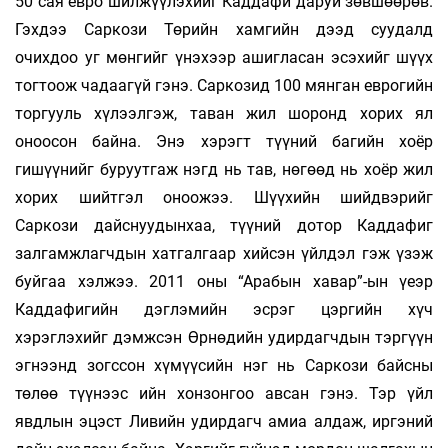
50 сая евро шилжүүлэхийг Каддафи даруй зөвшөөрөв.
Гэхдээ Саркози Төрийн хамгийн дээд суудалд
очихдоо уг мөнгийг үнэхээр ашигласан эсэхийг шүүх
тогтоож чадаагүй гэнэ. Саркозид 100 мянган еврогийн
торгууль хүлээлгэж, таван жил шоронд хорих ял
оноосон байна. Энэ хэрэгт түүний багийн хоёр
гишүүнийг буруутгаж нэгд нь тав, нөгөөд нь хоёр жил
хорих шийтгэл оноожээ. Шүүхийн шийдвэрийг
Саркози дайснуудынхаа, түүний дотор Каддафиг
залгамжлагчдын хатгалгаар хийсэн үйлдэл гэж үзэж
буйгаа хэлжээ. 2011 оны “Арабын хавар”-ын үеэр
Каддафигийн дэглэмийн эсрэг цэргийн хүч
хэрэглэхийг дэмжсэн Өрнөдийн удирдагчдын тэргүүн
эгнээнд зогссон хүмүүсийн нэг нь Саркози байсны
төлөө түүнээс ийн хонзонгоо авсан гэнэ. Тэр үйл
явдлын эцэст Ливийн удирдагч амиа алдаж, иргэний