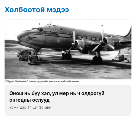
Холбоотой мэдээ
Онош нь бүү хэл, ул мөр нь ч олдоогүй
онгоцны ослууд
Уржигдар 14 цаг 30 мин