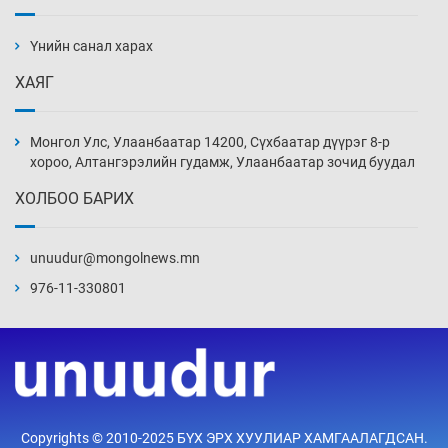
Ж.Лхагвабат өсвөр үеийнхний ДАШТ-ийг
дэнсэлнэ
Үнийн санал харах
3 цаг 54 мин
ХАЯГ
Иран тэсэж үлдсэн ч удаан хугацаанд хүнд
үеийг туулна
Монгол Улс, Улаанбаатар 14200, Сүхбаатар дүүрэг 8-р
4 цаг 24 мин
хороо, Алтангэрэлийн гудамж, Улаанбаатар зочид буудал
ХОЛБОО БАРИХ
Боловсролын зээлийн сангаар гадаадад
суралцагчдын амьжиргааны зардлын
хэмжээг шинэчлэн тогтоох нь
unuudur@mongolnews.mn
4 цаг 54 мин
976-11-330801
Монголын баг Абу Дабид медалийн хур
буулгаж байна
5 цаг 24 мин
Б.Учрал, Ё.Пүрэвдаш нар Азийн АШТ-д
Copyrights © 2010-2025 БҮХ ЭРХ ХУУЛИАР ХАМГААЛАГДСАН.
мөнгө, хүрэл медаль хүртэв