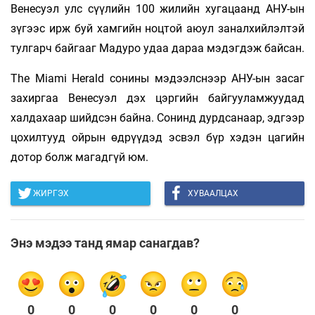
Венесуэл улс сүүлийн 100 жилийн хугацаанд АНУ-ын
зүгээс ирж буй хамгийн ноцтой аюул заналхийлэлтэй
тулгарч байгааг Мадуро удаа дараа мэдэгдэж байсан.
The Miami Herald сонины мэдээлснээр АНУ-ын засаг
захиргаа Венесуэл дэх цэргийн байгууламжуудад
халдахаар шийдсэн байна. Сонинд дурдсанаар, эдгээр
цохилтууд ойрын өдрүүдэд эсвэл бүр хэдэн цагийн
дотор болж магадгүй юм.
ЖИРГЭХ
ХУВААЛЦАХ
Энэ мэдээ танд ямар санагдав?
0
0
0
0
0
0