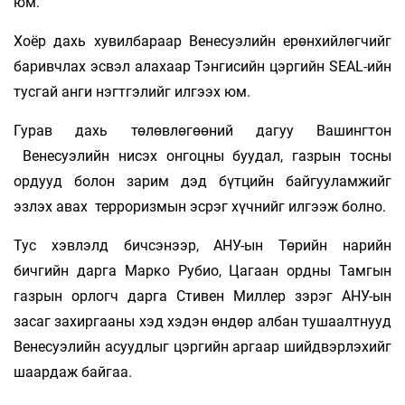
юм.
Хоёр дахь хувилбараар Венесуэлийн ерөнхийлөгчийг
баривчлах эсвэл алахаар Тэнгисийн цэргийн SEAL-ийн
тусгай анги нэгтгэлийг илгээх юм.
Гурав дахь төлөвлөгөөний дагуу Вашингтон
Венесуэлийн нисэх онгоцны буудал, газрын тосны
ордууд болон зарим дэд бүтцийн байгууламжийг
эзлэх авах терроризмын эсрэг хүчнийг илгээж болно.
Тус хэвлэлд бичсэнээр, АНУ-ын Төрийн нарийн
бичгийн дарга Марко Рубио, Цагаан ордны Тамгын
газрын орлогч дарга Стивен Миллер зэрэг АНУ-ын
засаг захиргааны хэд хэдэн өндөр албан тушаалтнууд
Венесуэлийн асуудлыг цэргийн аргаар шийдвэрлэхийг
шаардаж байгаа.