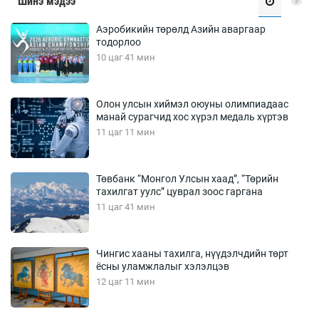
Шинэ мэдээ
Аэробикийн төрөлд Азийн аваргаар
тодорлоо
10 цаг 41 мин
Олон улсын хиймэл оюуны олимпиадаас
манай сурагчид хос хүрэл медаль хүртэв
11 цаг 11 мин
Төвбанк “Монгол Улсын хаад”, “Төрийн
тахилгат уулс” цуврал зоос гаргана
11 цаг 41 мин
Чингис хааны тахилга, нүүдэлчдийн төрт
ёсны уламжлалыг хэлэлцэв
12 цаг 11 мин