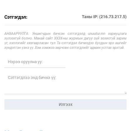
Сэтгэгдэл:
Таны IP: (216.73.217.5)
АНХААРУУЛГА: Уншигчдын бичсэн сэтгэгдэлд unuudur.mn хариуцлага
хүлээхгүй болно. Манай сайт ХХЗХ-ны журмын дагуу зүй зохисгүй зарим
үг, хэллэгийг хязгаарласан тул Та сэтгэгдэл бичихдээ бусдын эрх ашгийг
хүндэтгэн үзнэ үү. Хэм хэмжээ зөрчсөн сэтгэгдлийг админ устгах эрхтэй.
Илгээх