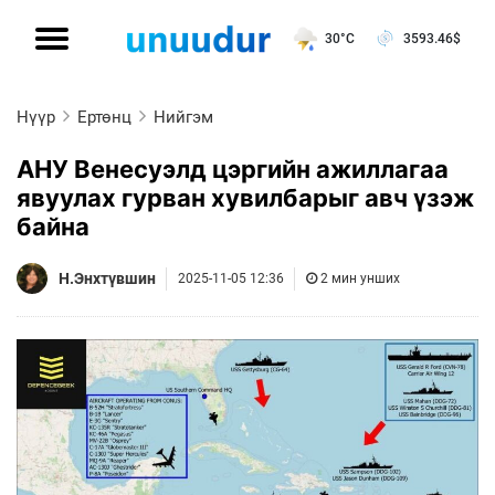
30°C
3593.46
$
Нүүр
Ертөнц
Нийгэм
АНУ Венесуэлд цэргийн ажиллагаа
явуулах гурван хувилбарыг авч үзэж
байна
Н.Энхтүвшин
2025-11-05 12:36
2 мин унших