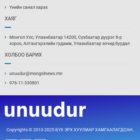
барилга, байгууламжийн дээвэрт үүрлэжээ
Үнийн санал харах
14 цаг 41 мин
ХАЯГ
Цагдаагийн алба хаагчийг мөргөж зугтсан
этгээдийг илрүүлэв
Монгол Улс, Улаанбаатар 14200, Сүхбаатар дүүрэг 8-р
15 цаг 11 мин
хороо, Алтангэрэлийн гудамж, Улаанбаатар зочид буудал
ХОЛБОО БАРИХ
Нүүрс-пиролизийн үйлдвэр байгуулах
тогтоолын төслийг батлав
unuudur@mongolnews.mn
15 цаг 41 мин
976-11-330801
Б.Хулан ДАШТ-д түрүүлж, Г.Монголжин
хошой хүрэл медальтан болов
15 цаг 56 мин
Хуульчийн мэргэжлийн шалгалтын
Copyrights © 2010-2025 БҮХ ЭРХ ХУУЛИАР ХАМГААЛАГДСАН.
бүртгэлийг энэ баасан гарагт эхлүүлнэ
16 цаг 11 мин