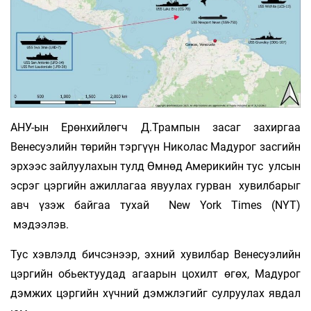
АНУ-ын Ерөнхийлөгч Д.Трампын засаг захиргаа
Венесуэлийн төрийн тэргүүн Николас Мадурог засгийн
эрхээс зайлуулахын тулд Өмнөд Америкийн тус улсын
эсрэг цэргийн ажиллагаа явуулах гурван хувилбарыг
авч үзэж байгаа тухай New York Times (NYT)
мэдээлэв.
Тус хэвлэлд бичсэнээр, эхний хувилбар Венесуэлийн
цэргийн обьектуудад агаарын цохилт өгөх, Мадурог
дэмжих цэргийн хүчний дэмжлэгийг сулруулах явдал