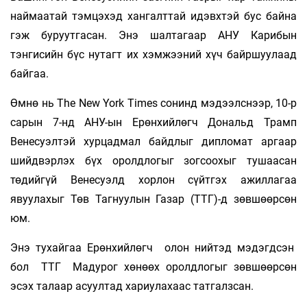
наймаатай тэмцэхэд хангалттай идэвхтэй бус байна
гэж буруутгасан. Энэ шалтагаар АНУ Карибын
тэнгисийн бүс нутагт их хэмжээний хүч байршуулаад
байгаа.
Өмнө нь The New York Times сонинд мэдээлснээр, 10-р
сарын 7-нд АНУ-ын Ерөнхийлөгч Дональд Трамп
Венесуэлтэй хурцадмал байдлыг дипломат аргаар
шийдвэрлэх бүх оролдлогыг зогсоохыг тушаасан
төдийгүй Венесуэлд хорлон сүйтгэх ажиллагаа
явуулахыг Төв Тагнуулын Газар (ТТГ)-д зөвшөөрсөн
юм.
Энэ тухайгаа Ерөнхийлөгч олон нийтэд мэдэгдсэн
бол ТТГ Мадурог хөнөөх оролдлогыг зөвшөөрсөн
эсэх талаар асуултад хариулахаас татгалзсан.