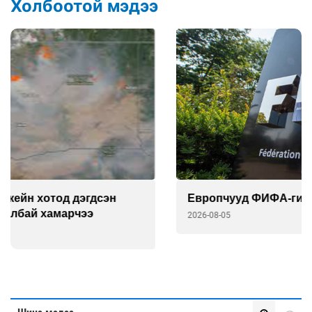
Холбоотой мэдээ
Европчууд ФИФА-гийн боссын эсрэг
2026-08-05