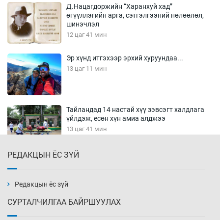
Д.Нацагдоржийн “Харанхуй хад”
өгүүллэгийн арга, сэтгэлгээний нөлөөлөл,
шинэчлэл
12 цаг 41 мин
Эр хүнд итгэхээр эрхий хуруундаа...
13 цаг 11 мин
Тайландад 14 настай хүү зэвсэгт халдлага
үйлдэж, есөн хүн амиа алджээ
13 цаг 41 мин
РЕДАКЦЫН ЁС ЗҮЙ
Хүннү рок буюу монгол онгод
14 цаг 11 мин
Редакцын ёс зүй
СУРТАЛЧИЛГАА БАЙРШУУЛАХ
Сарьсан багваахайнууд голын эрэг дагуух