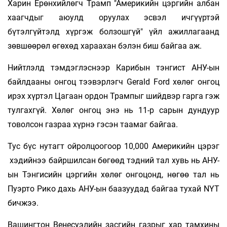
Харин Ерөнхийлөгч Трамп "Америкийн цэргийн албан
хаагчдыг аюулд оруулах эсвэл ичгүүртэй
бүтэлгүйтэлд хүргэж болзошгүй" үйл ажиллагаанд
зөвшөөрөл өгөхөд хараахан бэлэн биш байгаа аж.
Нийтлэлд тэмдэглэснээр Карибын тэнгист АНУ-ын
байлдааны онгоц тээвэрлэгч Gerald Ford хөлөг онгоц
ирэх хүртэл Цагаан ордон Трампыг шийдвэр гарга гэж
тулгахгүй. Хөлөг онгоц энэ нь 11-р сарын дундуур
товолсон газраа хүрнэ гэсэн таамаг байгаа.
Тус бүс нутагт ойролцоогоор 10,000 Америкийн цэрэг
хэдийнээ байршилсан бөгөөд тэдний тал хувь нь АНУ-
ын Тэнгисийн цэргийн хөлөг онгоцонд, нөгөө тал нь
Пуэрто Рико дахь АНУ-ын баазуудад байгаа тухай NYT
бичжээ.
Вашингтон Венесуэлийн засгийн газрыг хар тамхины