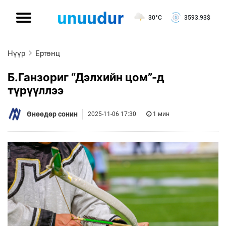
30°C
3593.93
$
Нүүр
Ертөнц
Б.Ганзориг “Дэлхийн цом”-д
түрүүллээ
Өнөөдөр сонин
2025-11-06 17:30
1 мин