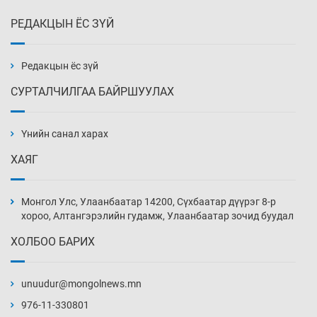
РЕДАКЦЫН ЁС ЗҮЙ
Тарвага хууль бусаар агнах зөрчил
буурсангүй
18 цаг 12 мин
Редакцын ёс зүй
СУРТАЛЧИЛГАА БАЙРШУУЛАХ
Х.Улам-Өрнөх байр урагшилж, долоод
жагсжээ
Үнийн санал харах
18 цаг 42 мин
ХАЯГ
Ж.Лхагвабат өсвөр үеийнхний ДАШТ-ийг
дэнсэлнэ
Монгол Улс, Улаанбаатар 14200, Сүхбаатар дүүрэг 8-р
19 цаг 12 мин
хороо, Алтангэрэлийн гудамж, Улаанбаатар зочид буудал
ХОЛБОО БАРИХ
Иран тэсэж үлдсэн ч удаан хугацаанд хүнд
үеийг туулна
unuudur@mongolnews.mn
19 цаг 42 мин
976-11-330801