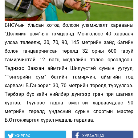
БНСУ-ын Ульсан хотод болсон уламжлалт харвааны
“Дэлхийн цом”-ын тэмцээнд Монголоос 40 харваач
улсаа төлөөлж, 30, 70, 90, 145 метрийн зайд багийн
болон ганцаарчилсан төрөлд 32 орны 600 гаруй
тамирчинтай 12 багц медалийн төлөө өрсөлдсөн.
Тэднээс Завхан аймгийн Шилүүстэй сумын уугуул,
“Тэнгэрийн сум” багийн тамирчин, аймгийн гоц
харваач Б.Ганзориг 30, 70 метрийн төрөлд түрүүллээ.
Тэрбээр бүх зайн нийлбэр дүнгээр гран при шагнал
хүртэв. Түүнээс гадна эмэгтэй харваачдаас 90
метрийн төрөлд үндэсний сурын спортын мастер
Б.Отгонжаргал хүрэл медаль гардлаа.
ЖИРГЭХ
ХУВААЛЦАХ