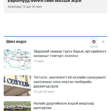
уд ФИФА-гийн боссын эсрэг
АНУ-ын 
нэхэмжл
2 цаг 30 мин
2026-08-04
Шинэ мэдээ
Эвдэрхий замаар түрээ барьж, иргэдийнхээ
халаасыг тэмтэрч эхэллээ
12 мин
Тэтгэлэг, хөнгөлөлттэй зээлийн санхүүжилт
саатсанаас олон оюутан төлбөрийн
дарамтад оров
15 цаг 42 мин
Налайх дүүргийнхэн хошой аваргаар
шалгарлаа