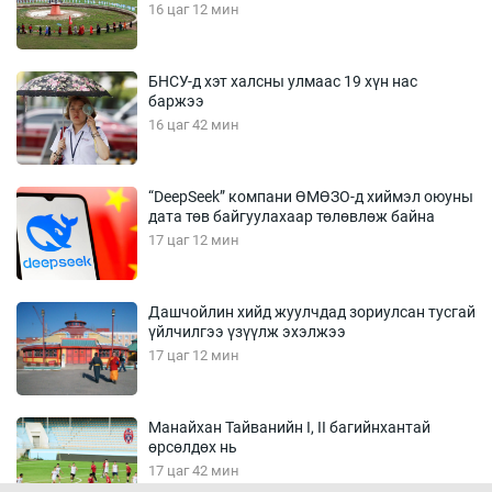
16 цаг 12 мин
БНСУ-д хэт халсны улмаас 19 хүн нас
баржээ
16 цаг 42 мин
“DeepSeek” компани ӨМӨЗО-д хиймэл оюуны
дата төв байгуулахаар төлөвлөж байна
17 цаг 12 мин
Дашчойлин хийд жуулчдад зориулсан тусгай
үйлчилгээ үзүүлж эхэлжээ
17 цаг 12 мин
Манайхан Тайванийн I, II багийнхантай
өрсөлдөх нь
17 цаг 42 мин