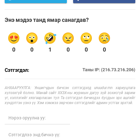
Энэ мэдээ танд ямар санагдав?
0
0
1
0
0
0
Сэтгэгдэл:
Таны IP: (216.73.216.206)
АНХААРУУЛГА: Уншигчдын бичсэн сэтгэгдэлд unuudur.mn хариуцлага
хүлээхгүй болно. Манай сайт ХХЗХ-ны журмын дагуу зүй зохисгүй зарим
үг, хэллэгийг хязгаарласан тул Та сэтгэгдэл бичихдээ бусдын эрх ашгийг
хүндэтгэн үзнэ үү. Хэм хэмжээ зөрчсөн сэтгэгдлийг админ устгах эрхтэй.