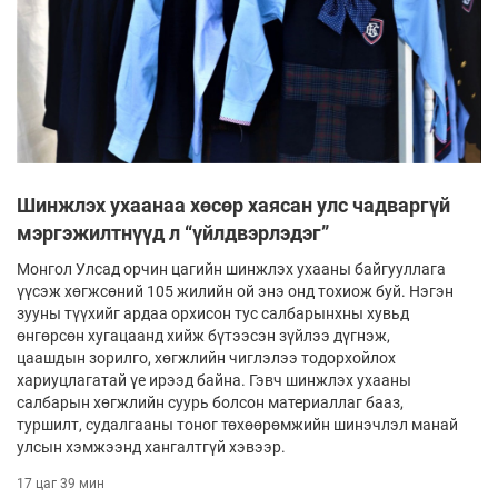
Шинжлэх ухаанаа хөсөр хаясан улс чадваргүй
мэргэжилтнүүд л “үйлдвэрлэдэг”
Монгол Улсад орчин цагийн шинжлэх ухааны байгууллага
үүсэж хөгжсөний 105 жилийн ой энэ онд тохиож буй. Нэгэн
зууны түүхийг ардаа орхисон тус салбарынхны хувьд
өнгөрсөн хугацаанд хийж бүтээсэн зүйлээ дүгнэж,
цаашдын зорилго, хөгжлийн чиглэлээ тодорхойлох
хариуцлагатай үе ирээд байна. Гэвч шинжлэх ухааны
салбарын хөгжлийн суурь болсон материаллаг бааз,
туршилт, судалгааны тоног төхөөрөмжийн шинэчлэл манай
улсын хэмжээнд хангалтгүй хэвээр.
17 цаг 39 мин