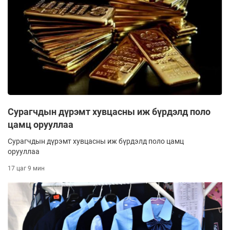
Сурагчдын дүрэмт хувцасны иж бүрдэлд поло
цамц орууллаа
Сурагчдын дүрэмт хувцасны иж бүрдэлд поло цамц
орууллаа
17 цаг 9 мин