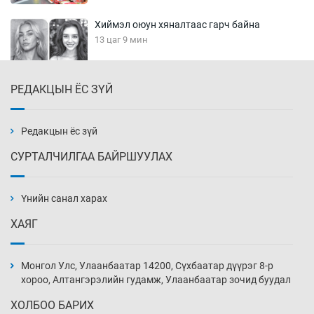
Хиймэл оюун хяналтаас гарч байна
13 цаг 9 мин
РЕДАКЦЫН ЁС ЗҮЙ
Эмэгтэйчүүд Бээжин, эрэгтэйчүүд Японд
бэлтгэл базаахаар хилийн дээс алхлаа
13 цаг 39 мин
Редакцын ёс зүй
СУРТАЛЧИЛГАА БАЙРШУУЛАХ
АНУ-ын Цэргийн кибер командлалаын
ажилтнууд амиа хорлох явдал эрс
нэмэгджээ
Үнийн санал харах
13 цаг 47 мин
ХАЯГ
Монголын шигшээ Хонконгийн багийг ялж,
эхний хожлоо авлаа
Монгол Улс, Улаанбаатар 14200, Сүхбаатар дүүрэг 8-р
14 цаг 9 мин
хороо, Алтангэрэлийн гудамж, Улаанбаатар зочид буудал
ХОЛБОО БАРИХ