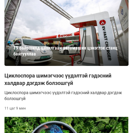
19 байршилд цахилгаан автомашин цэнэглэх станц
байгууллаа
Циклоспора шимэгчээс үүдэлтэй гэдэсний
халдвар дэгдэж болзошгүй
Циклоспора шимэгчээс үүдэлтэй гэдэсний халдвар дэгдэж
болзошгүй
11 цаг 9 мин