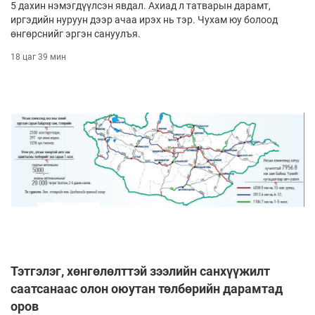
5 дахин нэмэгдүүлсэн явдал. Ахиад л татварын дарамт,
иргэдийн нуруун дээр ачаа ирэх нь тэр. Чухам юу болоод
өнгөрснийг эргэн сануулъя.
18 цаг 39 мин
Тэтгэлэг, хөнгөлөлттэй зээлийн санхүүжилт
саатсанаас олон оюутан төлбөрийн дарамтад
оров