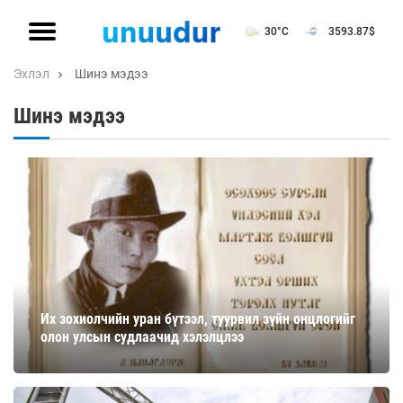
30°C
3593.87
$
Эхлэл
Шинэ мэдээ
Шинэ мэдээ
Их зохиолчийн уран бүтээл, туурвил зүйн онцлогийг
олон улсын судлаачид хэлэлцлээ