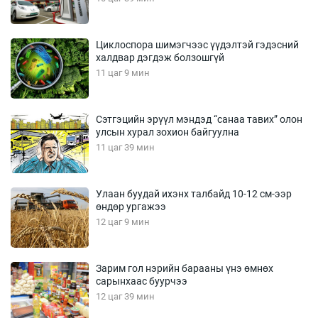
Циклоспора шимэгчээс үүдэлтэй гэдэсний
халдвар дэгдэж болзошгүй
11 цаг 9 мин
Сэтгэцийн эрүүл мэндэд “санаа тавих” олон
улсын хурал зохион байгуулна
11 цаг 39 мин
Улаан буудай ихэнх талбайд 10-12 см-ээр
өндөр ургажээ
12 цаг 9 мин
Зарим гол нэрийн барааны үнэ өмнөх
сарынхаас буурчээ
12 цаг 39 мин