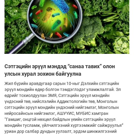
Сэтгэцийн эрүүл мэндэд “санаа тавих” олон
улсын хурал зохион байгуулна
Жил бүрийн аравдугаар сарын 10-ныг Дэлхийн сэтгэцийн
эрүүл мэндийн өдөр болгон тэмдэглэдэг уламжлалтай. Эл
өдрийг тохиолдуулан ЭМЯ, Сэтгэцийн эрүүл мэндийн
үндэсний төв, нийслэлийн Аддиктологийн төв, Монголын
сэтгэцийн эрүүл мэндийн үндэсний нийгэмлэг, Монголын
нейросайнсын нийгэмлэг, АШУҮИС, МУБИС хамтран
“Гамшиг, онцгой нөхцөл байдлын үеийн сэтгэцийн эрүүл
мэндийн тусламж, үйлчилгээний хүртээмжийг сайжруулъя”
уриан дор салбар дундын уулзалт, эрдэм шинжилгээний