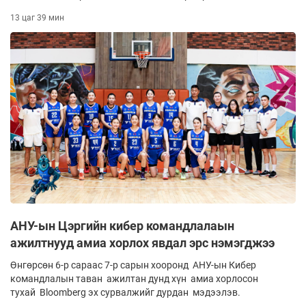
13 цаг 39 мин
АНУ-ын Цэргийн кибер командлалаын
ажилтнууд амиа хорлох явдал эрс нэмэгджээ
Өнгөрсөн 6-р сараас 7-р сарын хооронд АНУ-ын Кибер
командлалын таван ажилтан дунд хүн амиа хорлосон
тухай Bloomberg эх сурвалжийг дурдан мэдээлэв.