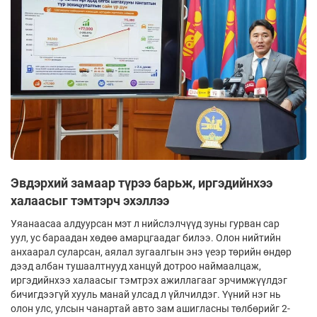
Эвдэрхий замаар түрээ барьж, иргэдийнхээ
халаасыг тэмтэрч эхэллээ
Уяанаасаа алдуурсан мэт л нийслэлчүүд зуны гурван сар
уул, ус бараадан хөдөө амарцгаадаг билээ. Олон нийтийн
анхаарал суларсан, аялал зугаалгын энэ үеэр төрийн өндөр
дээд албан тушаалтнууд ханцуй дотроо наймаалцаж,
иргэдийнхээ халаасыг тэмтрэх ажиллагааг эрчимжүүлдэг
бичигдээгүй хууль манай улсад л үйлчилдэг. Үүний нэг нь
олон улс, улсын чанартай авто зам ашигласны төлбөрийг 2-