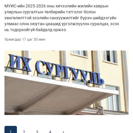
МУИС-ийн 2025-2026 оны хичээлийн жилийн хаврын
улирлын сургалтын төлбөрийн тэтгэлэг болон
хөнгөлөлттэй зээлийн санхүүжилтийг бүрэн шийдээгүйн
улмаас олон оюутан цаашид үргэлжлүүлэн суралцах, эсэх
нь тодорхойгүй байдалд оржээ.
Уржигдар 17 цаг 30 мин
1
2
3
4