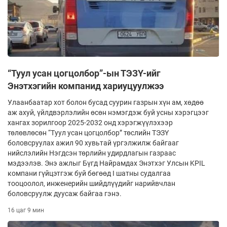
“Туул усан цогцолбор”-ын ТЭЗҮ-ийг
Энэтхэгийн компанид хариуцуулжээ
Улаанбаатар хот болон бусад суурин газрын хүн ам, хөдөө
аж ахуй, үйлдвэрлэлийн өсөн нэмэгдэж буй усны хэрэгцээг
хангах зорилгоор 2025-2032 онд хэрэгжүүлэхээр
төлөвлөсөн “Туул усан цогцолбор” төслийн ТЭЗҮ
боловсруулах ажил 90 хувьтай үргэлжилж байгааг
нийслэлийн Нэгдсэн төрлийн удирдлагын газраас
мэдээлэв. Энэ ажлыг Бүгд Найрамдах Энэтхэг Улсын KPIL
компани гүйцэтгэж буй бөгөөд I шатны судалгаа
тооцоолол, инженерийн шийдлүүдийг нарийвчлан
боловсруулж дуусаж байгаа гэнэ.
16 цаг 9 мин