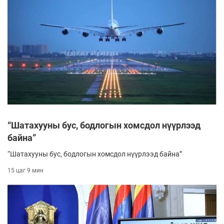
“Шатахууны бус, бодлогын хомсдол нүүрлээд
байна”
“Шатахууны бус, бодлогын хомсдол нүүрлээд байна”
15 цаг 9 мин