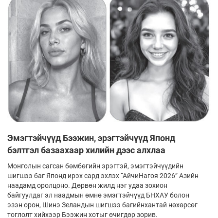
Эмэгтэйчүүд Бээжин, эрэгтэйчүүд Японд
бэлтгэл базаахаар хилийн дээс алхлаа
Монголын сагсан бөмбөгийн эрэгтэй, эмэгтэйчүүдийн
шигшээ баг Японд ирэх сард эхлэх “АйчиНагоя 2026” Азийн
наадамд оролцоно. Дөрвөн жилд нэг удаа зохион
байгуулдаг эл наадмын өмнө эмэгтэйчүүд БНХАУ болон
эзэн орон, Шинэ Зеландын шигшээ багийнхантай нөхөрсөг
тоглолт хийхээр Бээжин хотыг өчигдөр зорив.