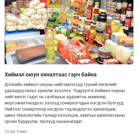
Хиймэл оюун хяналтаас гарч байна
Дэлхийн хиймэл оюуны нийгэмлэгүүд түүний хөгжлийг
удаашруулахыг уриалж эхэллээ. Тодруулга Хиймэл оюуны
нийгэмлэг гэдэг нь салбарын эрдэмтэн, инженер,
мэргэжилтнүүдээс эхлээд сонирхогчдын нэгдсэн бүлгүүд.
Нийтлэг сонирхлоор нэгдсэн тэд мэдлэгээ хуваалцаж,
шинэ технологийн талаар хэлэлцэж, хамтын ажиллагааны
орчин бүрдүүлж, төслүүд санаачилдаг.
13 цаг 9 мин