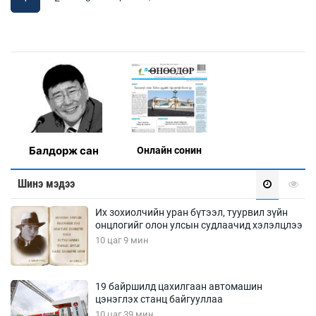
Балдорж сан
Онлaйн сонин
Шинэ мэдээ
Их зохиолчийн уран бүтээл, туурвил зүйн
онцлогийг олон улсын судлаачид хэлэлцлээ
10 цаг 9 мин
19 байршилд цахилгаан автомашин
цэнэглэх станц байгууллаа
10 цаг 39 мин