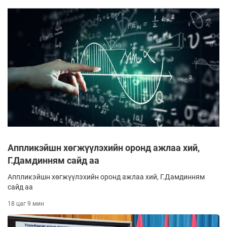
Аппликэйшн хөгжүүлэхийн оронд ажлаа хий,
Г.Дамдинням сайд аа
Аппликэйшн хөгжүүлэхийн оронд ажлаа хий, Г.Дамдинням
сайд аа
18 цаг 9 мин