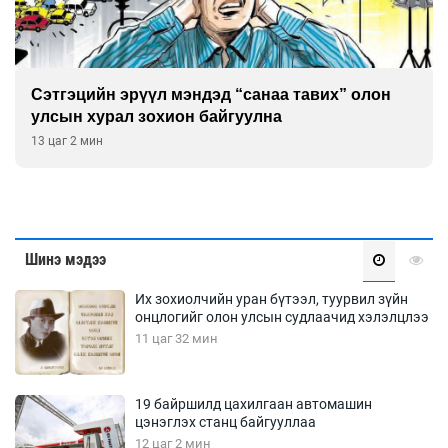
Сэтгэцийн эрүүл мэндэд “санаа тавих” олон
улсын хурал зохион байгуулна
13 цаг 2 мин
Шинэ мэдээ
Их зохиолчийн уран бүтээл, туурвил зүйн
онцлогийг олон улсын судлаачид хэлэлцлээ
11 цаг 32 мин
19 байршилд цахилгаан автомашин
цэнэглэх станц байгууллаа
12 цаг 2 мин