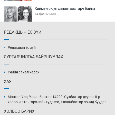
Хиймэл оюун хяналтаас гарч байна
14 цаг 32 мин
РЕДАКЦЫН ЁС ЗҮЙ
Эмэгтэйчүүд Бээжин, эрэгтэйчүүд Японд
бэлтгэл базаахаар хилийн дээс алхлаа
15 цаг 2 мин
Редакцын ёс зүй
СУРТАЛЧИЛГАА БАЙРШУУЛАХ
АНУ-ын Цэргийн кибер командлалаын
ажилтнууд амиа хорлох явдал эрс
нэмэгджээ
Үнийн санал харах
15 цаг 10 мин
ХАЯГ
Монголын шигшээ Хонконгийн багийг ялж,
эхний хожлоо авлаа
Монгол Улс, Улаанбаатар 14200, Сүхбаатар дүүрэг 8-р
15 цаг 32 мин
хороо, Алтангэрэлийн гудамж, Улаанбаатар зочид буудал
ХОЛБОО БАРИХ