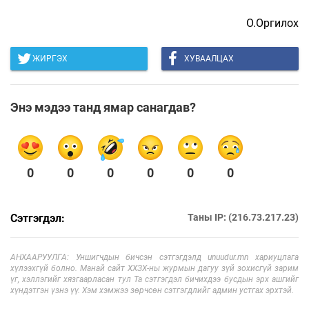
О.Оргилох
ЖИРГЭХ
ХУВААЛЦАХ
Энэ мэдээ танд ямар санагдав?
0
0
0
0
0
0
Сэтгэгдэл:
Таны IP: (216.73.217.23)
АНХААРУУЛГА: Уншигчдын бичсэн сэтгэгдэлд unuudur.mn хариуцлага
хүлээхгүй болно. Манай сайт ХХЗХ-ны журмын дагуу зүй зохисгүй зарим
үг, хэллэгийг хязгаарласан тул Та сэтгэгдэл бичихдээ бусдын эрх ашгийг
хүндэтгэн үзнэ үү. Хэм хэмжээ зөрчсөн сэтгэгдлийг админ устгах эрхтэй.