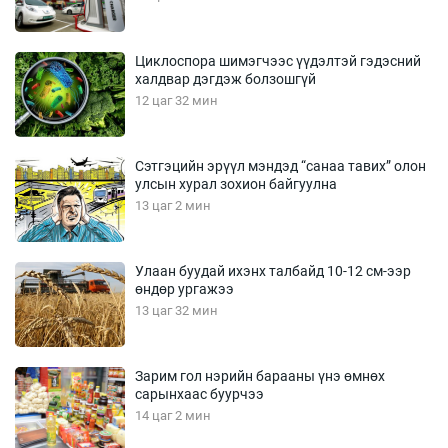
Циклоспора шимэгчээс үүдэлтэй гэдэсний
халдвар дэгдэж болзошгүй
12 цаг 32 мин
Сэтгэцийн эрүүл мэндэд “санаа тавих” олон
улсын хурал зохион байгуулна
13 цаг 2 мин
Улаан буудай ихэнх талбайд 10-12 см-ээр
өндөр ургажээ
13 цаг 32 мин
Зарим гол нэрийн барааны үнэ өмнөх
сарынхаас буурчээ
14 цаг 2 мин