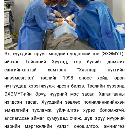
Эх, хүүхдийн эрүүл мэндийн үндэсний төв (ЭХЭМҮТ)-
ийнхөн Тайваний Хүүхэд, гэр бүлийг дэмжих
сангийнхантай хамтран “Хязгаар нутгийн
инээмсэглэл” төслийг 1998 оноос хойш орон
нутгуудад хэрэгжүүлж ирсэн билээ. Төслийн хүрээнд
ЭХЭМҮТ-ийн Эрүү, нүүрний мэс засал, Хагалгааны
нэгдсэн тасаг, Хүүхдийн зөвлөх поликлиникийнхэн
эмнэлгийн тусламж, үйлчилгээ хүрэх боломжгүй,
алслагдсан аймаг, сумуудад очиж, шүд, эрүү, нүүрний
нарийн мэргэжлийн үзлэг, оношилгоо, эмчилгээ