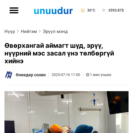
30°C
3593.87
$
Нүүр
Нийгэм
Эрүүл мэнд
Өвөрхангай аймагт шүд, эрүү,
нүүрний мэс засал үнэ төлбөргүй
хийнэ
Өнөөдөр сонин
2025-07-16 11:00
1 мин унших