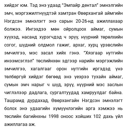
хийдэг юм. Тэд энэ удаад “Эмпайр дентал” эмнэлгийн
эмч, мэргэжилтнүүдтэй хамтран Өвөрхангай аймгийн
Нэгдсэн эмнэлэгт энэ сарын 20-26-нд ажиллахаар
болжээ. Ингэхдээ мөн ойролцоох аймаг, сумын
хүүхэд, насанд хүрэгчдэд ч эрүү, нүүрний төрөлхийн
согог, шүдний олдмол гажиг, архаг, хурц үрэвслийн
эмчилгээ, мэс засал хийх гэнэ. “Хязгаар нутгийн
инээмсэглэл” төслийнхөн эдгээр нарийн мэргэжлийн
эмчилгээ, хагалгааг орон нутгийн иргэдэд үнэ
төлбөргүй хийдэг бөгөөд энэ үеэрээ тухайн аймаг,
сумын эмч нарыг ч шүд, эрүү, нүүрний мэс заслын
чиглэлээр дадлага, сургалтуудад хамруулдаг байна.
Ташрамд дурдахад, Өвөрхангайн Нэгдсэн эмнэлэгт
болох энэ удаагийн хүмүүнлэгийн арга хэмжээ нь
төслийн багийнхны 1998 оноос хойших 102 дахь үйл
ажиллагаа аж.