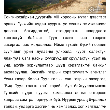
Сонгинохайрхан дүүргийн VIII хорооны нутаг дэвсгэрт
орших Гүнжийн нүдэн нуурын ус хүлцэх хэмжээнээс
давсан бохирдолтой, стандартын шаардлага
хангахгүй байгааг Туул голын сав газрын
захиргаанаас мэдээллээ. Иймд тухайн бүсийн оршин
суугчдыг урин дулааны улиралд нуурт сэлэхгүй,
ялангуяа бага насны хүүхдүүдийг оруулахгүй, усыг нь
унд, ахуйн зориулалтаар шууд хэрэглэхгүй байхыг
анхааруулав. Засгийн газрын хэрэгжүүлэгч агентлаг
Усны газар болон Туул голын сав газрын захиргаа,
“Бид Туул голын¬хон” төрийн бус байгууллагынхан
Гүнжийн нүдэн нуурыг хамгаалах аяныг өнгөрсөн
хавраас хамтран өрнүүлж буй. Нуурын урсац бүрэлдэх
талбай, ундарга хэсгийг нь хамгаалах, хог хаягдалгүй