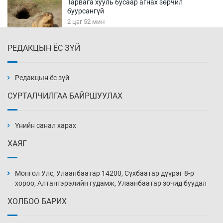
Тарвага хууль бусаар агнах зөрчил
буурсангүй
2 цаг 52 мин
РЕДАКЦЫН ЁС ЗҮЙ
Х.Улам-Өрнөх байр урагшилж, долоод
жагсжээ
3 цаг 22 мин
Редакцын ёс зүй
СУРТАЛЧИЛГАА БАЙРШУУЛАХ
Ж.Лхагвабат өсвөр үеийнхний ДАШТ-ийг
дэнсэлнэ
Үнийн санал харах
3 цаг 52 мин
ХАЯГ
Иран тэсэж үлдсэн ч удаан хугацаанд хүнд
үеийг туулна
Монгол Улс, Улаанбаатар 14200, Сүхбаатар дүүрэг 8-р
4 цаг 22 мин
хороо, Алтангэрэлийн гудамж, Улаанбаатар зочид буудал
ХОЛБОО БАРИХ
Боловсролын зээлийн сангаар гадаадад
суралцагчдын амьжиргааны зардлын