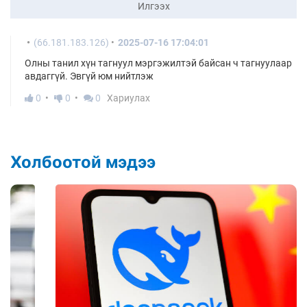
Илгээх
(66.181.183.126)
2025-07-16 17:04:01
Олны танил хүн тагнуул мэргэжилтэй байсан ч тагнуулаар
авдаггүй. Эвгүй юм нийтлэж
0
0
0
Хариулах
Холбоотой мэдээ