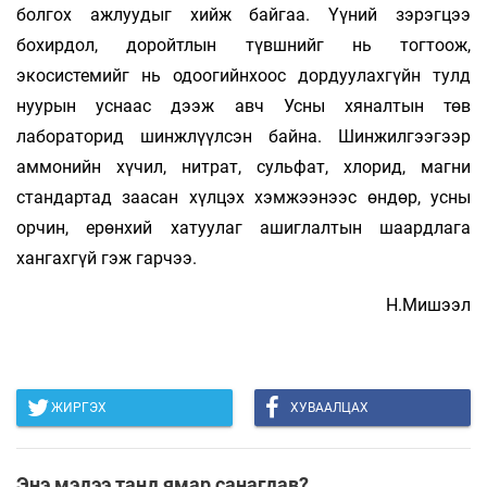
болгох ажлуудыг хийж байгаа. Үүний зэрэгцээ
бохирдол, доройтлын түвшнийг нь тогтоож,
экосистемийг нь одоогийнхоос дордуулахгүйн тулд
нуурын уснаас дээж авч Усны хяналтын төв
лабораторид шинжлүүлсэн байна. Шинжилгээгээр
аммонийн хүчил, нитрат, сульфат, хлорид, магни
стандартад заасан хүлцэх хэмжээнээс өндөр, усны
орчин, ерөнхий хатуулаг ашиглалтын шаардлага
хангахгүй гэж гарчээ.
Н.Мишээл
ЖИРГЭХ
ХУВААЛЦАХ
Энэ мэдээ танд ямар санагдав?