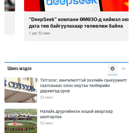
“DeepSeek” компани ӨМӨЗО-д хиймэл оюуны
дата төв байгуулахаар төлөвлөж байна
1 цаг 52 мин
Шинэ мэдээ
Тэтгэлэг, хөнгөлөлттэй зээлийн санхүүжилт
саатсанаас олон оюутан төлбөрийн
дарамтад оров
22 мин
Налайх дүүргийнхэн хошой аваргаар
шалгарлаа
52 мин