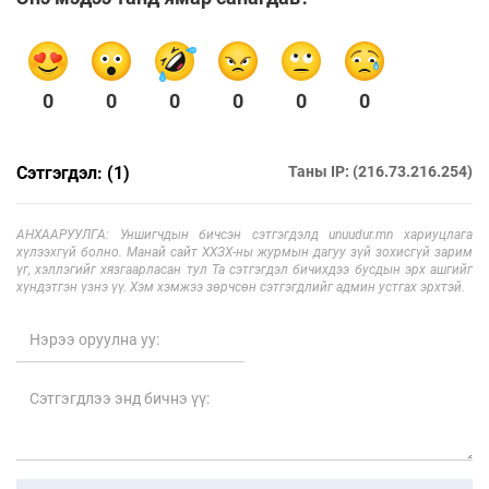
0
0
0
0
0
0
Сэтгэгдэл: (1)
Таны IP: (216.73.216.254)
АНХААРУУЛГА: Уншигчдын бичсэн сэтгэгдэлд unuudur.mn хариуцлага
хүлээхгүй болно. Манай сайт ХХЗХ-ны журмын дагуу зүй зохисгүй зарим
үг, хэллэгийг хязгаарласан тул Та сэтгэгдэл бичихдээ бусдын эрх ашгийг
хүндэтгэн үзнэ үү. Хэм хэмжээ зөрчсөн сэтгэгдлийг админ устгах эрхтэй.