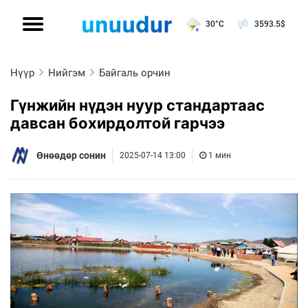
30°C
3593.5
$
Нүүр
Нийгэм
Байгаль орчин
Гүнжийн нүдэн нуур стандартаас
давсан бохирдолтой гарчээ
Өнөөдөр сонин
2025-07-14 13:00
1 мин