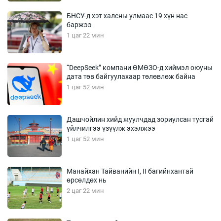
БНСУ-д хэт халсны улмаас 19 хүн нас
баржээ
1 цаг 22 мин
“DeepSeek” компани ӨМӨЗО-д хиймэл оюуны
дата төв байгуулахаар төлөвлөж байна
1 цаг 52 мин
Дашчойлин хийд жуулчдад зориулсан тусгай
үйлчилгээ үзүүлж эхэлжээ
1 цаг 52 мин
Манайхан Тайванийн I, II багийнхантай
өрсөлдөх нь
2 цаг 22 мин