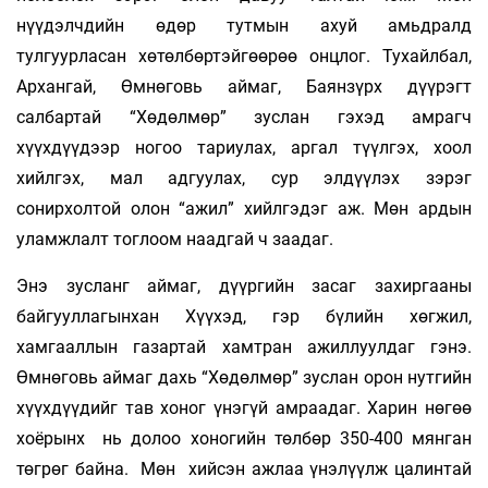
нүүдэлчдийн өдөр тутмын ахуй амьдралд
тулгуурласан хөтөлбөртэйгөөрөө онцлог. Тухайлбал,
Архангай, Өмнөговь аймаг, Баянзүрх дүүрэгт
салбартай “Хөдөлмөр” зуслан гэхэд амрагч
хүүхдүүдээр ногоо тариулах, аргал түүлгэх, хоол
хийлгэх, мал адгуулах, сур элдүүлэх зэрэг
сонирхолтой олон “ажил” хийлгэдэг аж. Мөн ардын
уламжлалт тоглоом наадгай ч заадаг.
Энэ зусланг аймаг, дүүргийн засаг захиргааны
байгууллагынхан Хүүхэд, гэр бүлийн хөгжил,
хамгааллын газартай хамтран ажиллуулдаг гэнэ.
Өмнөговь аймаг дахь “Хөдөлмөр” зуслан орон нутгийн
хүүхдүүдийг тав хоног үнэгүй амраадаг. Харин нөгөө
хоёрынх нь долоо хоногийн төлбөр 350-400 мянган
төгрөг байна. Мөн хийсэн ажлаа үнэлүүлж цалинтай