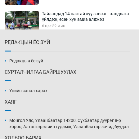
Тайландад 14 настай хүү зэвсэгт халдлага
үйлдэж, есөн хүн амиа алджээ
6 цаг 32 мин
РЕДАКЦЫН ЁС ЗҮЙ
Хүннү рок буюу монгол онгод
7 цаг 2 мин
Редакцын ёс зүй
СУРТАЛЧИЛГАА БАЙРШУУЛАХ
Сарьсан багваахайнууд голын эрэг дагуух
барилга, байгууламжийн дээвэрт үүрлэжээ
Үнийн санал харах
7 цаг 32 мин
ХАЯГ
Цагдаагийн алба хаагчийг мөргөж зугтсан
этгээдийг илрүүлэв
Монгол Улс, Улаанбаатар 14200, Сүхбаатар дүүрэг 8-р
8 цаг 2 мин
хороо, Алтангэрэлийн гудамж, Улаанбаатар зочид буудал
ХОЛБОО БАРИХ