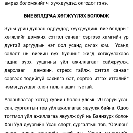
амрах боломжийг ч хүүхдүүдэд олгодог гэнэ.
БИЕ БЯЛДРАА ХӨГЖҮҮЛЭХ БОЛОМЖ
Зуны урин дулаан өдрүүдэд хүүхдүүдийн бие бялдрыг
хөгжлийг дэмжих, сэтгэл санааг сэргээх хамгийн үр
дүнтэй аргуудын нэг бол усанд сэлэх юм. Усанд
сэлэлт нь биеийн бүх булчинг жигд хөгжүүлэхээс
гадна зүрх, уушгины үйл ажиллагааг сайжруулж,
дархлааг дэмжин, стресс тайлж, сэтгэл санааг
сэргээх төдийгүй сахилга бат, өөртөө итгэх итгэлийг
нэмэгдүүлдэг олон талын ашиг тустай.
Улаанбаатар хотод хувийн болон улсын 20 гаруй усан
сан, сургалтын төв үйл ажиллагаа явуулж байна. Одоо
тогтмол үйл ажиллагаа явуулж буй нь Баянзүрх болон
Хан-Уул дүүргийн Усан спорт, сургалтын төв, “Орчлон”
спорт, эрүүл мэндийн клуб аж. Усанд сэлэлтийн