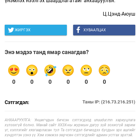
үнэмлэх нээлгэх шаардлагатайг анхааруулъя.
Ц.Цэнд-Аюуш
ЖИРГЭХ
ХУВААЛЦАХ
Энэ мэдээ танд ямар санагдав?
0
0
0
0
0
0
Сэтгэгдэл:
Таны IP: (216.73.216.251)
АНХААРУУЛГА: Уншигчдын бичсэн сэтгэгдэлд unuudur.mn хариуцлага
хүлээхгүй болно. Манай сайт ХХЗХ-ны журмын дагуу зүй зохисгүй зарим
үг, хэллэгийг хязгаарласан тул Та сэтгэгдэл бичихдээ бусдын эрх ашгийг
хүндэтгэн үзнэ үү. Хэм хэмжээ зөрчсөн сэтгэгдлийг админ устгах эрхтэй.