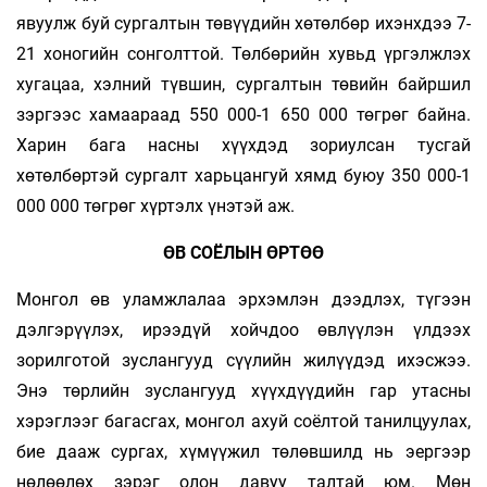
явуулж буй сургалтын төвүүдийн хөтөлбөр ихэнхдээ 7-
21 хоногийн сонголттой. Төлбөрийн хувьд үргэлжлэх
хугацаа, хэлний түвшин, сургалтын төвийн байршил
зэргээс хамаараад 550 000-1 650 000 төгрөг байна.
Харин бага насны хүүхдэд зориулсан тусгай
хөтөлбөртэй сургалт харьцангуй хямд буюу 350 000-1
000 000 төгрөг хүртэлх үнэтэй аж.
ӨВ СОЁЛЫН ӨРТӨӨ
Монгол өв уламжлалаа эрхэмлэн дээдлэх, түгээн
дэлгэрүүлэх, ирээдүй хойчдоо өвлүүлэн үлдээх
зорилготой зуслангууд сүүлийн жилүүдэд ихэсжээ.
Энэ төрлийн зуслангууд хүүхдүүдийн гар утасны
хэрэглээг багасгах, монгол ахуй соёлтой танилцуулах,
бие дааж сургах, хүмүүжил төлөвшилд нь эергээр
нөлөөлөх зэрэг олон давуу талтай юм. Мөн