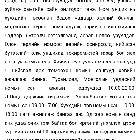
дээд зэргээр төвлөрүүлдэг бөгөөд энэ үед уншсан
зүйлээ хамгийн сайн ойлгодог гэнэ. Ном унших нь
хүүхдийн төсөөлөн бодох чадвар, хэлний баялаг,
мэдлэгийн хүрээг нэмэгдүүлж, өөрийгөө илэрхийлэх
чадвар, бүтээлч сэтгэлгээнд эерэг нөлөө үзүүлдэг.
Олон төрлийн номоос өөрийн сонирхолд нийцсэн
бүтээлийг олж уншихад тохиромжтой газар бол яах
аргагүй номын сан. Хичээл сургууль амарсан энэ үед
ч нийслэл дэх томоохон номын сангууд хэвийн
ажиллаж байна. Тухайлбал, Монголын үндэсний
номын сан ажлын өдрүүдэд 10.00-22.00,
Д.Нацагдоржийн нэрэмжит Улаанбаатар хотын төв
номын сан 09.00-17.00, Хүүхдийн төв номын сан 10.00-
18.00 цагт ажиллаж байгаа аж. Эдгээр номын санд
анх удаа очих гэж байгаа бол иргэний үнэмлэх, цээж
зургийн хамт 6000 төргийн хураамж төлөөд уншигчийн