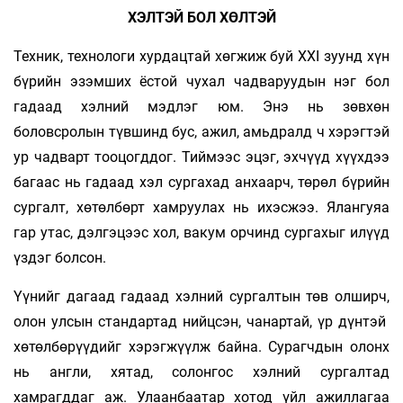
ХЭЛТЭЙ БОЛ ХӨЛТЭЙ
Техник, технологи хурдацтай хөгжиж буй XXI зуунд хүн
бүрийн эзэмших ёстой чухал чадваруудын нэг бол
гадаад хэлний мэдлэг юм. Энэ нь зөвхөн
боловсролын түвшинд бус, ажил, амьдралд ч хэрэгтэй
ур чадварт тооцогддог. Тиймээс эцэг, эхчүүд хүүхдээ
багаас нь гадаад хэл сургахад анхаарч, төрөл бүрийн
сургалт, хөтөлбөрт хамруулах нь ихэсжээ. Ялангуяа
гар утас, дэлгэцээс хол, вакум орчинд сургахыг илүүд
үздэг болсон.
Үүнийг дагаад гадаад хэлний сургалтын төв олширч,
олон улсын стандартад нийцсэн, чанартай, үр дүнтэй
хөтөлбөрүүдийг хэрэгжүүлж байна. Сурагчдын олонх
нь англи, хятад, солонгос хэлний сургалтад
хамрагддаг аж. Улаанбаатар хотод үйл ажиллагаа