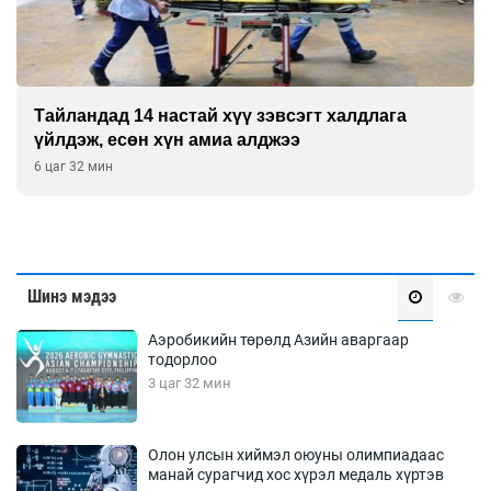
Тайландад 14 настай хүү зэвсэгт халдлага
үйлдэж, есөн хүн амиа алджээ
6 цаг 32 мин
Шинэ мэдээ
Аэробикийн төрөлд Азийн аваргаар
тодорлоо
3 цаг 32 мин
Олон улсын хиймэл оюуны олимпиадаас
манай сурагчид хос хүрэл медаль хүртэв