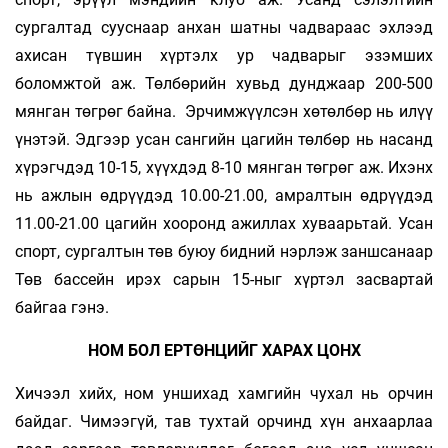
сургалтад сууснаар анхан шатны чадвараас эхлээд
ахисан түвшин хүртэлх ур чадварыг эзэмших
боломжтой аж. Төлбөрийн хувьд дунджаар 200-500
мянган төгрөг байна. Эрчимжүүлсэн хөтөлбөр нь илүү
үнэтэй. Эдгээр усан сангийн цагийн төлбөр нь насанд
хүрэгчдэд 10-15, хүүхдэд 8-10 мянган төгрөг аж. Ихэнх
нь ажлын өдрүүдэд 10.00-21.00, амралтын өдрүүдэд
11.00-21.00 цагийн хооронд ажиллах хуваарьтай. Усан
спорт, сургалтын төв буюу бидний нэрлэж заншсанаар
Төв бассейн ирэх сарын 15-ныг хүртэл засвартай
байгаа гэнэ.
НОМ БОЛ ЕРТӨНЦИЙГ ХАРАХ ЦОНХ
Хичээл хийх, ном уншихад хамгийн чухал нь орчин
байдаг. Чимээгүй, тав тухтай орчинд хүн анхаарлаа