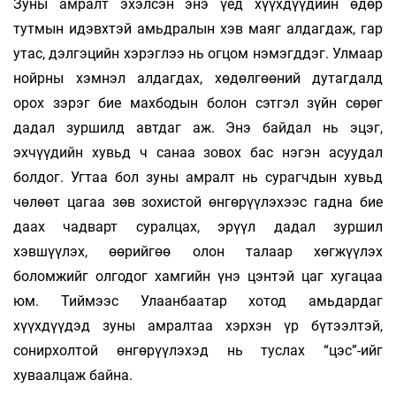
Зуны амралт эхэлсэн энэ үед хүүхдүүдийн өдөр
тутмын идэвхтэй амьдралын хэв маяг алдагдаж, гар
утас, дэлгэцийн хэрэглээ нь огцом нэмэгддэг. Улмаар
нойрны хэмнэл алдагдах, хөдөлгөөний дутагдалд
орох зэрэг бие махбодын болон сэтгэл зүйн сөрөг
дадал зуршилд автдаг аж. Энэ байдал нь эцэг,
эхчүүдийн хувьд ч санаа зовох бас нэгэн асуудал
болдог. Угтаа бол зуны амралт нь сурагчдын хувьд
чөлөөт цагаа зөв зохистой өнгөрүүлэхээс гадна бие
даах чадварт суралцах, эрүүл дадал зуршил
хэвшүүлэх, өөрийгөө олон талаар хөгжүүлэх
боломжийг олгодог хамгийн үнэ цэнтэй цаг хугацаа
юм. Тиймээс Улаанбаатар хотод амьдардаг
хүүхдүүдэд зуны амралтаа хэрхэн үр бүтээлтэй,
сонирхолтой өнгөрүүлэхэд нь туслах “цэс”-ийг
хуваалцаж байна.