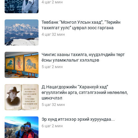
4 цаг 2 мин
Төвбанк “Монгол Улсын хаад”, “Төрийн
тахилгат уулс” цуврал зоос гаргана
4 цаг 32 мин
Чингис хааны тахилга, нүүдэлчдийн төрт
ёсны уламжлалыг хэлэлцэв
5 цаг 2 мин
Д.Нацагдоржийн “Харанхуй хад”
өгүүллэгийн арга, сэтгэлгээний нөлөөлөл,
шинэчлэл
5 цаг 32 мин
Эр хүнд итгэхээр эрхий хуруундаа...
6 цаг 2 мин