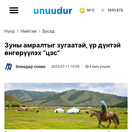
30°C
3593.87
$
Нүүр
Нийгэм
Бусад
Зуны амралтыг зугаатай, үр дүнтэй
өнгөрүүлэх “цэс”
Өнөөдөр сонин
2025-07-11 10:00
4 мин унших