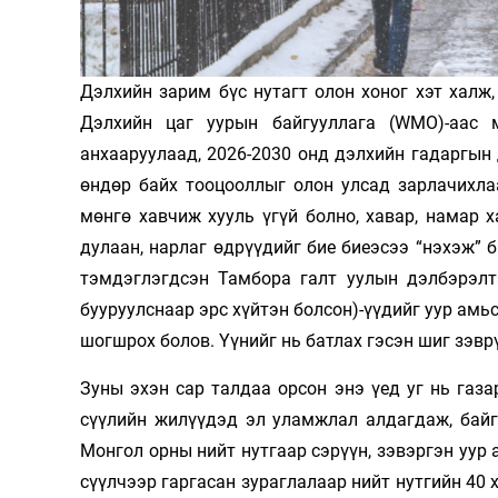
Олимп 2024
Дэлхийн зарим бүс нутагт олон хоног хэт халж,
Дэлхийн цаг уурын байгууллага (WMO)-аас 
анхааруулаад, 2026-2030 онд дэлхийн гадаргын 
өндөр байх тооцооллыг олон улсад зарлачихлаа
мөнгө хавчиж хууль үгүй болно, хавар, намар х
дулаан, нарлаг өдрүүдийг бие биеэсээ “нэхэж” 
тэмдэглэгдсэн Тамбора галт уулын дэлбэрэлтэ
бууруулснаар эрс хүйтэн болсон)-үүдийг уур ам
шогшрох болов. Үүнийг нь батлах гэсэн шиг зэвр
Зуны эхэн сар талдаа орсон энэ үед уг нь газар
сүүлийн жилүүдэд эл уламжлал алдагдаж, байга
Монгол орны нийт нутгаар сэрүүн, зэвэргэн уур 
сүүлчээр гаргасан зураглалаар нийт нутгийн 40 