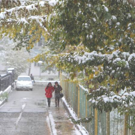
Ханш
Хэрэг з
Эрэлттэй мэдээ
Эрүүл м
Хууль ёс
Хүмүүс
Албаны 
Бусад
Life style
Ярилцл
Зөвлөгөө
Хоймор
Өнөөдрийн тухай
Уншигч-
өл