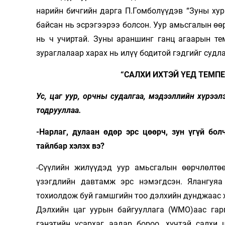
нарийн бичгийн дарга П.Гомболүүдэв “Зуны хур
байсан нь эсрэгээрээ болсон. Уур амьсгалын өө
нь ч учиртай. Зуны араншинг ганц агаарын те
зураглалаар харах нь илүү бодитой гэдгийг судл
“САЛХИ ИХТЭЙ ҮЕД ТЕМП
Ус, цаг уур, орчны судалгаа, мэдээллийн хүрээл
тодрууллаа.
-Нарлаг, дулаан өдөр эрс цөөрч, зун үгүй бо
тайлбар хэлэх вэ?
-Сүүлийн жилүүдэд уур амьсгалын өөрчлөлтө
үзэгдлийн давтамж эрс нэмэгдсэн. Ялангуяа
тохиолдож буй гамшгийн тоо дэлхийн дунджаас х
Дэлхийн цаг уурын байгууллага (WMO)аас гар
гэнэтийн усархаг аадар бороо, хүчтэй салхи 