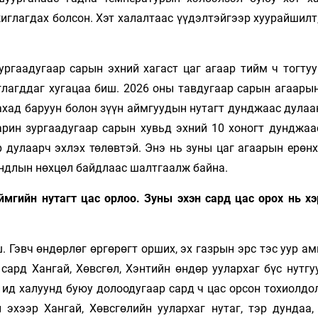
иглагдах болсон. Хэт халалтаас үүдэлтэйгээр хуурайшилт
ргаадугаар сарын эхний хагаст цаг агаар тийм ч тогтуу
иглагддаг хугацаа биш. 2026 оны тавдугаар сарын агаары
хад баруун болон зүүн аймгуудын нутагт дунджаас дулаан
рин зургаадугаар сарын хувьд эхний 10 хоногт дунджаас
р дулаарч эхлэх төлөвтэй. Энэ нь зуны цаг агаарын ерөн
андлын нөхцөл байдлаас шалтгаалж байна.
ймгийн нутагт цас орлоо. Зуны эхэн сард цас орох нь хэ
. Гэвч өндөрлөг өргөрөгт орших, эх газрын эрс тэс уур а
сард Хангай, Хөвсгөл, Хэнтийн өндөр уулархаг бүс нутгу
 ид халуунд буюу долоодугаар сард ч цас орсон тохиолдо
эхээр Хангай, Хөвсгөлийн уулархаг нутаг, тэр дундаа, 