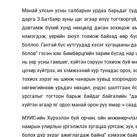
Манай улсын усны салбарын урдаа барьдаг суд
дарга З.Батбаяр зуны цаг агаар илүү тогтворгүй,
давтамж бүхий хүнд нөхцөлд дасан зохицож ам
нэмэгдэж, үерийн аюул тохиож байхад өөр бүс
боллоо. Гантай бүс нутгуудад хэсэг хугацааны да
болов” гэсэн юм. Бөмбөрцгийн зарим бүсэд нар ш
нь үер усны гамшиг, хүйтэн сэрүүн тохиож буй ө
цочир хүйтрэх, их хэмжээний хур тунадас орох, 
тохиох зэрэг нь шинж чанарын хувьд хоорондоо 
нөгөөгийнхөө урьдач нөхцөл, үндэс шалтгаан б
урсгалыг тогтоон барьж байдаг байгалийн “д
хүйтэн агаар яг одоо манай орон руу ямар ч саа
МУИС-ийн Хүрээлэн буй орчин, ойн инженерчлэл
намрын улирлын үргэлжлэх хугацаа уртсаж, зун, 
болох дүр зураг ажиглагдаж байна” хэмээж байв