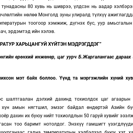
 тунадасны 80 хувь нь шиврээ, үлдсэн нь аадар хэлбэрэ
рчлөлтийн нөлөө Монголд зуны улиралд түлхүү ажиглагдда
мпературын тоогоор хэмжиж, дүгнэх бус, уур амьсгалын
аач, эрдэмтэд ийн хэлэв.
ЕРАТУР ХАРЬЦАНГУЙ ХҮЙТЭН МЭДРЭГДДЭГ”
энгийн ерөнхий инженер, цаг уурч Б.Жаргалангаас дараах
лчихсон мэт байх боллоо. Үүнд та мэр­гэжлийн хүний ху
өс шалтгаалан дэлхий дахинд тохиолдох цаг агаарын
 хүн амын нягтшил, эмзэг байдал өндөртэй Азийн бү
оёр дахин их буюу нийт тохиолдлын 50 гаруй хувийг эзэл
гасан тоо баримт нотолдог. Энэхүү гамшигт үзэгдлүүд
шуурганаас гадна температурын хэлбэлзэл буюу хэт ха