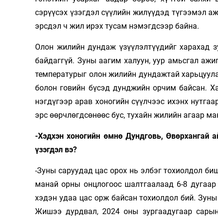
сэрүүсэх үзэгдэл сүүлийн жилүүдэд түгээмэл аж
эрсдэл ч жил ирэх тусам нэмэгдсээр байна.
Олон жилийн дундаж үзүүлэлтүүдийг харахад зу
байдаггүй. Зуны аагим халуун, уур амьсгал аж
температурыг олон жилийн дундажтай харьцуула
болон говийн бүсэд дунджийн орчим байсан. Ха
нэгдүгээр арав хоногийн сүүлчээс ихэнх нутгаа
эрс өөрчлөгдсөнөөс бус, тухайн жилийн агаар м
-Хэдхэн хоногийн өмнө Дундговь, Өвөр­хангай а
үзэг­дэл вэ?
-Зуны саруудад цас орох нь элбэг тохиолдол биш
манай орны онцлогоос шалтгаалаад 6-8 дугаар 
хэдэн удаа цас орж байсан тохиолдол бий. Зуны
Жишээ дурдвал, 2024 оны зургаадугаар сарын 