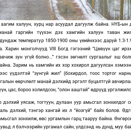
 аагим халуун, хурц нар асуудал дагуулж байна. НҮБ-ын 
манай гаргийн түүхэн дэх хамгийн халуун таван жи
дундаж температур 1850-1900 оны үеийнхээс даруй 1.3-1.
. Харин монголчууд VIII Богд гэгээний “Цөвүүн цаг ирэх
авчиж зун үгүй болно...” гэсэн зөгнөлт сургаалыг эш бо
байна. Зарим нь хамгийн их хор хохирол дагуулсан хэмээ
эс үүдэлтэй “зунгүй жил” (бохирдол, тоос тортог нарн
ьсгалын өөрчлөлт манай дэлхийд эргэлт буцалтгүй авчирл
үүн, цас, бороо холилдсон, “олон ааштай” өдрүүд үргэлжил
 дэлхий уясаж, тогтуун, дулаан уур амьсгал зонхилдог с
ль дэлхий, тэнгэр хангай их л “ёозгүй” байх болов. Өдг
амьсгал зонхилж, өвс ургамлын гарц тааруу байна. Өнгөр
хувьд л бэлчээрийн ургамал сайн, үлдсэнд нь дунд, муу ба