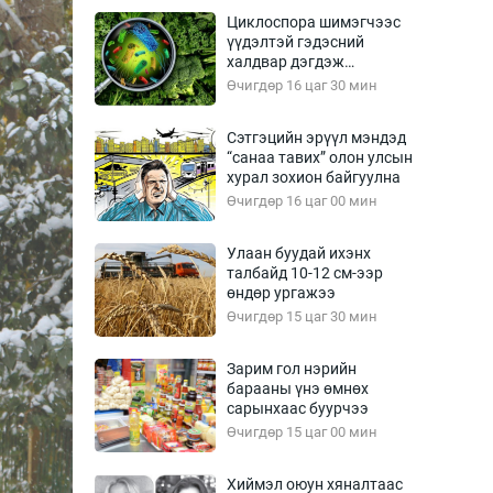
Урлагтай яриа
Циклоспора шимэгчээс
өрчил
үүдэлтэй гэдэсний
халдвар дэгдэж
энд-Эрхэм баян
болзошгүй
Өчигдөр 16 цаг 30 мин
Сэтгэцийн эрүүл мэндэд
“санаа тавих” олон улсын
хүний үг
хурал зохион байгуулна
Өчигдөр 16 цаг 00 мин
Улаан буудай ихэнх
талбайд 10-12 см-ээр
ага
Бусад
өндөр ургажээ
Өчигдөр 15 цаг 30 мин
Фото
сурвалжлагч
Видео
Зарим гол нэрийн
Инфографик
барааны үнэ өмнөх
сарынхаас буурчээ
Санал асуулга
Өчигдөр 15 цаг 00 мин
Хиймэл оюун хяналтаас