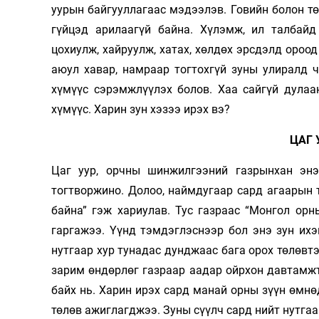
уурын байгууллагаас мэдээлэв. Говийн болон т
гүйцэд арилаагүй байна. Хүлэмж, ил талбайд
цохиулж, хайруулж, хатах, хөлдөх эрсдэлд ороод
аюул хавар, намраар тогтохгүй зуны улиралд 
хүмүүс сэрэмжлүүлэх болов. Хаа сайгүй дулаан
хүмүүс. Харин зун хэзээ ирэх вэ?
ЦАГ
Цаг уур, орчны шинжилгээний газрынхан энэ
тогтворжино. Долоо, наймдугаар сард агаарын
байна” гэж хариулав. Тус газраас “Монгол ор
гаргажээ. Үүнд тэмдэглэснээр бол энэ зун ихэ
нутгаар хур тунадас дунджаас бага орох төлөвтэ
зарим өндөрлөг газраар аадар ойрхон давтамжта
байх нь. Харин ирэх сард манай орны зүүн өмнө
төлөв ажиглагджээ. Зуны сүүлч сард нийт нутга