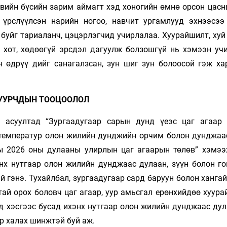
өвийн бүсийн зарим аймагт хэд хоногийн өмнө орсон цасн
 үрслүүлсэн нарийн ногоо, навчит ургамлууд эхнээсээ
 буйг тариаланч, цэцэрлэгчид учирлалаа. Хуурайшилт, ху
ч хот, хөдөөгүй эрсдэл дагуулж болзошгүй нь хэмээн уч
 өдрүү­ дийг санагалзсан, зун шиг зун болоосой гэж ха
 УУРЧДЫН ТООЦООЛОЛ
 асуултад “Зургаадугаар сарын дунд үеэс цаг агаар 
 температур олон жилийн дунджийн орчим болон дунджаа
ны 2026 оны дулааны улирлын цаг агаарын төлөв” хэмээ
нх нутгаар олон жилийн дунджаас дулаан, зүүн болон го
й гэнэ. Тухайлбал, зургаадугаар сард баруун болон ханга
й орох боловч цаг агаар, уур амьсгал ерөнхийдөө хуурай
д хэсгээс бусад ихэнх нутгаар олон жилийн дунджаас дул
ар халах шинжтэй буй аж.