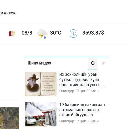
йн төлөө
08/8
30°C
3593.87
$
Соёл урлаг
Шинэ мэдээ
ой хөгжлийн зорилго -
Сонгодог урлаг
Их зохиолчийн уран
Ардын урлаг
бүтээл, туурвил зүйн
онцлогийг олон улсын
Дүрслэх урлаг
судлаачид хэлэлцлээ
Өчигдөр 17 цаг 30 мин
Өв соёл
таг
Кино урлаг
19 байршилд цахилгаан
автомашин цэнэглэх
 орчин
Цирк
станц байгууллаа
ол
Өчигдөр 17 цаг 00 мин
Рок поп, хип хоп
энд