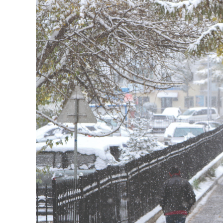
126-гийн НЭГ
Ертөнц
Спорт
Нийгэм
Бөх
Техник технологи
Сагсан бөмбөг
Шинжлэх ухаан
Хөлбөмбөг
Сонин хачин
Олимпын төрөл
Дэлхийн монгол
Тулааны спорт
Олимпын бус төр