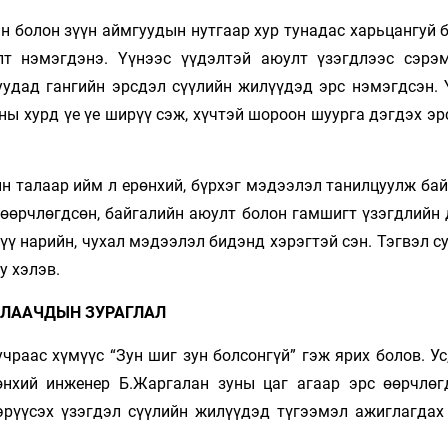
н болон зүүн аймгуудын нутгаар хур тунадас харьцангуй 
илт нэмэгдэнэ. Үүнээс үүдэлтэй аюулт үзэгдлээс сэрэ
уудад гангийн эрсдэл сүүлийн жилүүдэд эрс нэмэгдсэн. 
ы хурд үе үе ширүү­ сэж, хүчтэй шороон шуурга дэгдэх э
н талаар ийм л ерөнхий, бүрхэг мэдээлэл танилцуулж бай
н өөрчлөгдсөн, байгалийн аюулт болон гамшигт үзэгдлийн
лүү нарийн, чухал мэдээлэл бидэнд хэрэгтэй сэн. Тэгвэл 
у хэлэв.
ДЛААЧДЫН ЗУРАГЛАЛ
раас хүмүүс “Зун шиг зун болсонгүй” гэж ярих болов. Ус,
өнхий инженер Б.Жаргалан зуны цаг агаар эрс өөрчлөг
сэрүүсэх үзэгдэл сүүлийн жилүүдэд түгээмэл ажиглагдах