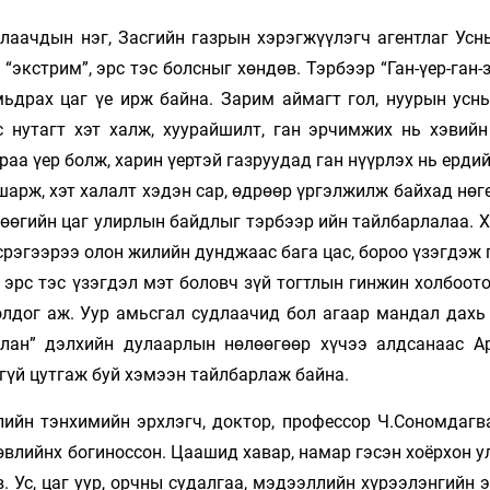
лаачдын нэг, Засгийн газрын хэрэгжүүлэгч агентлаг Усн
 “экстрим”, эрс тэс болсныг хөндөв. Тэрбээр “Ган-үер-ган-
ьдрах цаг үе ирж байна. Зарим аймагт гол, нуурын усн
 нутагт хэт халж, хуурайшилт, ган эрчимжих нь хэвийн
раа үер болж, харин үертэй газруудад ган нүүрлэх нь ерди
арж, хэт халалт хэдэн сар, өдрөөр үргэлжилж байхад нөг
нөөгийн цаг улирлын байдлыг тэрбээр ийн тайлбарлалаа. Х
эсрэгээрээ олон жилийн дунджаас бага цас, бороо үзэгдэж 
эрс тэс үзэгдэл мэт боловч зүй тогтлын гинжин холбоото
олдог аж. Уур амьсгал судлаачид бол агаар мандал дахь
алан” дэлхийн дулаарлын нөлөөгөөр хүчээ алдсанаас А
дгүй цутгаж буй хэмээн тайлбарлаж байна.
ийн тэнхимийн эрхлэгч, доктор, профессор Ч.Сономдагва
өвлийнх богиноссон. Цаашид хавар, намар гэсэн хоёрхон 
. Ус, цаг уур, орчны судалгаа, мэдээллийн хүрээлэнгийн