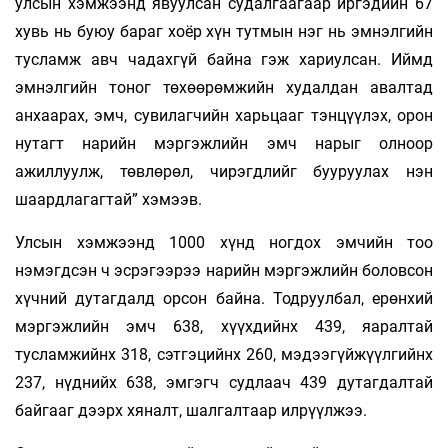
улсын хэмжээнд явуулсан судалгаагаар иргэдийн 67
хувь нь буюу бараг хоёр хүн тутмын нэг нь эмнэлгийн
тусламж авч чадахгүй байна гэж хариулсан. Иймд
эмнэлгийн тоног төхөөрөмжийн худалдан авалтад
анхаарах, эмч, сувилагчийн харьцааг тэнцүүлэх, орон
нутагт нарийн мэргэжлийн эмч нарыг олноор
ажиллуулж, төвлөрөл, чирэгдлийг бууруулах нэн
шаардлагагтай” хэмээв.
Улсын хэмжээнд 1000 хүнд ногдох эмчийн тоо
нэмэгдсэн ч эсрэгээрээ нарийн мэргэжлийн боловсон
хүчний дутагдалд орсон байна. Тодруулбал, ерөнхий
мэргэжлийн эмч 638, хүүхдийнх 439, яаралтай
тусламжийнх 318, сэтгэцийнх 260, мэдээгүйжүүлгийнх
237, нүднийх 638, эмгэгч судлаач 439 дутагдалтай
байгааг дээрх хяналт, шалгалтаар илрүүлжээ.