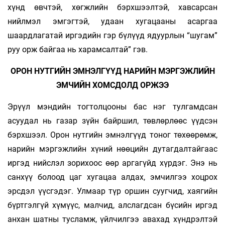
хүнд өвчтэй, хөгжлийн бэрхшээлтэй, хавсарсан
нийлмэл эмгэгтэй, удаан хугацааны асаргаа
шаардлагатай иргэдийн гэр бүлүүд ядуурлын “шугам”
руу орж байгаа нь харамсалтай” гэв.
ОРОН НУТГИЙН ЭМНЭЛГҮҮД НАРИЙН МЭРГЭЖЛИЙН
ЭМЧИЙН ХОМСДОЛД ОРЖЭЭ
Эрүүл мэндийн тогтолцооны бас нэг тулгамдсан
асуудал нь газар зүйн байршил, төвлөрлөөс үүдсэн
бэрхшээл. Орон нутгийн эмнэлгүүд тоног төхөөрөмж,
нарийн мэргэжлийн хүний нөөцийн дутагдалтайгаас
иргэд нийслэл зорихоос өөр аргагүйд хүрдэг. Энэ нь
санхүү болоод цаг хугацаа алдах, эмчилгээ хоцрох
эрсдэл үүсгэдэг. Улмаар түр оршин суугчид, хаягийн
бүртгэлгүй хүмүүс, малчид, алслагдсан бүсийн иргэд
анхан шатны тусламж, үйлчилгээ авахад хүндрэлтэй