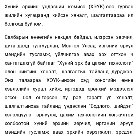
Хүний эрхийн үндэсний комисс (ХЭҮК)-оос гурван
жилийн хугацаанд хийсэн хяналт, шалгалтаараа ил
болгоод буй юм.
Салбарын өнөөгийн нөхцөл байдал, илэрсэн зөрчил,
дутагдалд тулгуурлан, Монгол Улсад иргэний эрүүл
мэндийн тусламж, үйлчилгээ авах эрх огтхон ч
хангагдахгүй байгааг “Хүний эрх ба цахим технологи”
олон нийтийн хяналт, шалгалтын тайланд дурджээ.
Энэ талаараа ХЭҮК-ынхон хэд хоногийн өмнө
хэвлэлийн хурал хийж, иргэдэд ерөнхий мэдээлэл
өгсөн бол өнгөрсөн пү­ рэв гарагт уг хяналт,
шалгалтынхаа тайланд үндэслэн “Бодлого, шийдэл”
хэлэлцүүлэг өрнүүлж, цахим технологийн хөгжилтэй
холбоотой хүний эрхийн зөрчил, иргэний эрүүл
мэндийн тусламж авах эрхийн хэрэгжилт, эрсдэл,