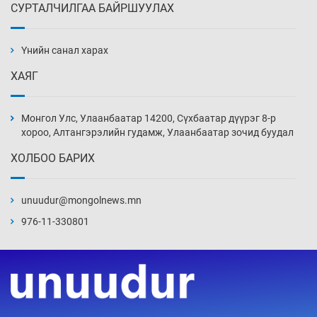
СУРТАЛЧИЛГАА БАЙРШУУЛАХ
Аппликэйшн хөгжүүлэхийн оронд ажлаа хий,
Г.Дамдинням сайд аа
Үнийн санал харах
4 цаг 6 мин
ХАЯГ
Эвдэрхий замаар түрээ барьж, иргэдийнхээ
халаасыг тэмтэрч эхэллээ
Монгол Улс, Улаанбаатар 14200, Сүхбаатар дүүрэг 8-р
4 цаг 36 мин
хороо, Алтангэрэлийн гудамж, Улаанбаатар зочид буудал
ХОЛБОО БАРИХ
Тэтгэлэг, хөнгөлөлттэй зээлийн санхүүжилт
саатсанаас олон оюутан төлбөрийн
дарамтад оров
unuudur@mongolnews.mn
20 цаг 6 мин
976-11-330801
Налайх дүүргийнхэн хошой аваргаар
шалгарлаа
20 цаг 36 мин