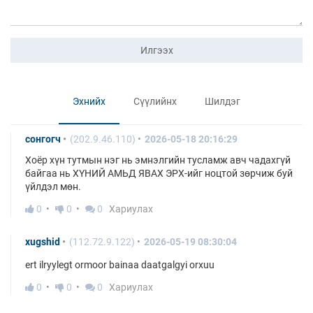
Илгээх
Эхнийх
Сүүлийнх
Шилдэг
сонгогч
(202.9.46.110)
2026-05-18 20:16:29
Хоёр хүн тутмын нэг нь эмнэлгийн тусламж авч чадахгүй
байгаа нь ХҮНИЙ АМЬД ЯВАХ ЭРХ-ийг ноцтой зөрчиж буй
үйлдэл мөн.
0
0
0
Хариулах
xugshid
(112.72.9.122)
2026-05-19 08:30:04
ert ilryylegt ormoor bainaa daatgalgyi orxuu
0
0
0
Хариулах