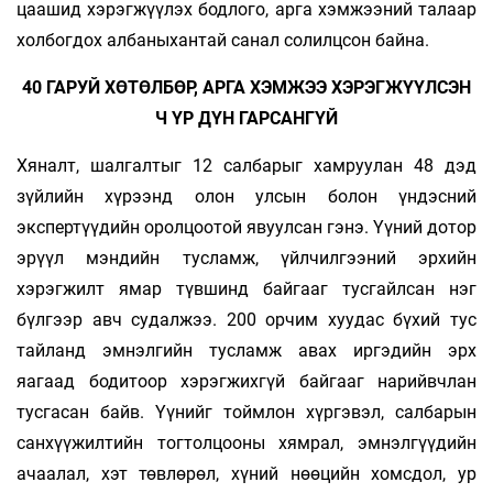
цаашид хэрэгжүүлэх бодлого, арга хэмжээний талаар
холбогдох албаныхантай санал солилцсон байна.
40 ГАРУЙ ХӨ­ТӨЛБӨР, АРГА ХЭМЖЭЭ ХЭРЭГЖҮҮЛСЭН
Ч ҮР ДҮН ГАРСАНГҮЙ
Хяналт, шалгалтыг 12 салбарыг хамруулан 48 дэд
зүйлийн хүрээнд олон улсын болон үндэсний
экспертүүдийн оролцоотой явуулсан гэнэ. Үүний дотор
эрүүл мэндийн тусламж, үйлчилгээний эрхийн
хэрэгжилт ямар түвшинд байгааг тусгайлсан нэг
бүлгээр авч судалжээ. 200 орчим хуудас бүхий тус
тайланд эмнэлгийн тусламж авах иргэдийн эрх
яагаад бодитоор хэрэгжихгүй байгааг нарийвчлан
тусгасан байв. Үүнийг тоймлон хүргэвэл, салбарын
санхүүжилтийн тогтолцооны хямрал, эмнэлгүүдийн
ачаалал, хэт төвлөрөл, хүний нөөцийн хомсдол, ур