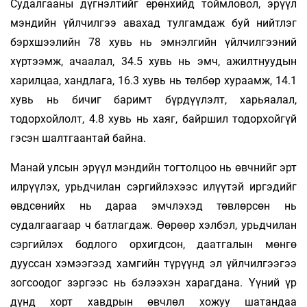
Судалгааны дүгнэлтийг ерөнхийд тоймловол, эрүүл
мэндийн үйлчилгээ авахад тулгамдаж буй нийтлэг
бэрхшээлийн 78 хувь нь эмнэлгийн үйлчилгээний
хүртээмж, ачаалал, 34.5 хувь нь эмч, ажилтнуудын
харилцаа, хандлага, 16.3 хувь нь төлбөр хураамж, 14.1
хувь нь бичиг баримт бүрдүүлэлт, харьяалал,
тодорхойлолт, 4.8 хувь нь хаяг, байршил тодорхойгүй
гэсэн шалтгаантай байна.
Манай улсын эрүүл мэндийн тогтолцоо нь өвчнийг эрт
илрүүлэх, урьдчилан сэргийлэхээс илүүтэй иргэдийг
өвдсөнийх нь дараа эмчлэхэд төвлөрсөн нь
судалгаагаар ч батлагдаж. Өөрөөр хэлбэл, урьдчилан
сэргийлэх бодлого орхигдсон, даатгалын мөнгө
дууссан хэмээгээд хамгийн түрүүнд эл үйлчилгээгээ
зогсоодог зэргээс нь бэлээхэн харагдана. Үүний үр
дүнд хорт хавдрын өвчлөл хожуу шатандаа