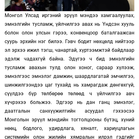
Монгол Улсад иргэний эрүүл мэндээ хам­гаалуулах,
эмнэлгийн тусламж, үйлчилгээ авах нь Үндсэн хууль
болон олон улсын гэрээ, конвенцоор баталгаажсан
суурь эрхийн нэг билээ. Гэвч бодит нөхцөлд нийтээр
эл эрхээ ижил тэгш, чанартай, хүртээмжтэй байдлаар
эдэлж чадахгүй байна. Эдүгээ ч бид эмнэлгийн
тусламж авахын тулд олон хоног, сараар хүлээж,
эмнэлгээс эмнэлэг дамжин, шаардлагатай эмчилгээ,
шинжилгээндээ цаг тухайд нь хамрагдаж дөнгөхгүй,
сүүлдээ бүр төлбөрөө төлөөд ч үйлчилгээ авч
хүчрэхээ больжээ. Эдгээр нь дан ганц эмнэлэг,
даатгалын санхүүжилтийн асуудал гэхээсээ
Монголын эрүүл мэндийн тогтолцооны бүтэц, хүний
нөөц, бодлого, удирдлага, хяналт, хариуцлагын
системийн олон жилийн хямралын илрэл гэдгийг