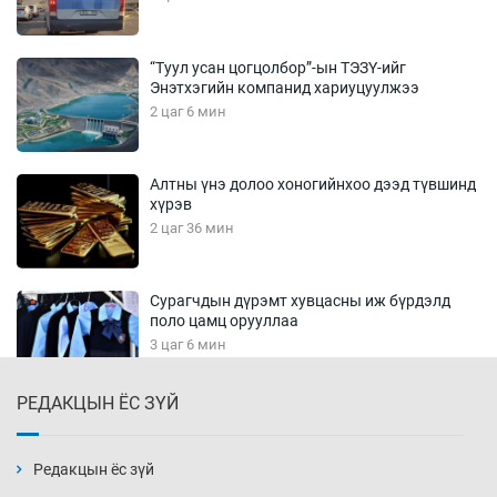
“Туул усан цогцолбор”-ын ТЭЗҮ-ийг
Энэтхэгийн компанид хариуцуулжээ
2 цаг 6 мин
Алтны үнэ долоо хоногийнхоо дээд түвшинд
хүрэв
2 цаг 36 мин
Сурагчдын дүрэмт хувцасны иж бүрдэлд
поло цамц орууллаа
3 цаг 6 мин
РЕДАКЦЫН ЁС ЗҮЙ
Шинжлэх ухаанаа хөсөр хаясан улс
чадваргүй мэргэжилтнүүд л “үйлдвэрлэдэг”
3 цаг 36 мин
Редакцын ёс зүй