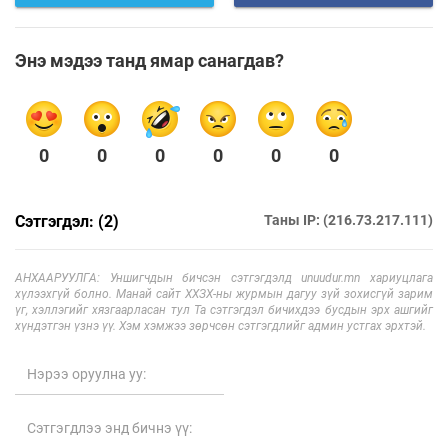
Энэ мэдээ танд ямар санагдав?
0
0
0
0
0
0
Сэтгэгдэл: (2)
Таны IP: (216.73.217.111)
АНХААРУУЛГА: Уншигчдын бичсэн сэтгэгдэлд unuudur.mn хариуцлага
хүлээхгүй болно. Манай сайт ХХЗХ-ны журмын дагуу зүй зохисгүй зарим
үг, хэллэгийг хязгаарласан тул Та сэтгэгдэл бичихдээ бусдын эрх ашгийг
хүндэтгэн үзнэ үү. Хэм хэмжээ зөрчсөн сэтгэгдлийг админ устгах эрхтэй.