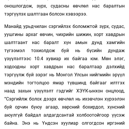
оношлогдож, зүрх, судасны өвчлөл нас баралтын
тэргүүлэх шалтгаан болсон хэвээрээ.
Манайд урьдчилан сэргийлэх боломжтой зүрх, судас,
уушгины архаг өвчин, чихрийн шижин, хорт хавдрын
шалтгаант нас баралт хүн амын дунд хамгийн
түгээмэл тохиолдож буй нь бүсийн дундаж
үзүүлэлтээс 10.4 хувиар их байгаа юм. Мөн элэг,
ходоодны хорт хавдрын нас баралтаар дэлхийд
тэргүүлж буй зэрэг нь Монгол Улсын нийгмийн эрүүл
мэндийн тогтолцоо ямар түвшинд байгааг илтгэх
наад захын үзүүлэлт гэдгийг ХЭҮК-ынхон онцлоод,
“Сэргийлж болох дээрх өвчлөл нь ихэвчлэн хүрээлэн
буй орчин буюу агаар, хөрсний бохирдол, хүнсний
аюулгүй байдал алдагдсантай холбоотойгоор үүсэж
байна. Энэ нь Үндсэн хуулиар олгогдсон иргэний