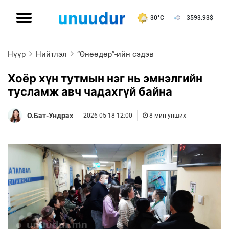
30°C
3593.93
$
Нүүр
Нийтлэл
“Өнөөдөр”-ийн сэдэв
Хоёр хүн тутмын нэг нь эмнэлгийн
тусламж авч чадахгүй байна
О.Бат-Ундрах
2026-05-18 12:00
8 мин унших