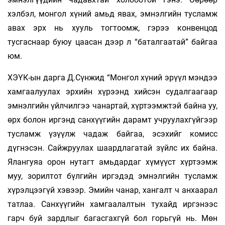
хэлбэл, монгол хүний амьд явах, эмнэлгийн тусламж
авах эрх нь хууль тогтоомж, гэрээ конвенцод
тусгаснаар буюу цаасан дээр л “баталгаатай” байгаа
юм.
ХЭҮК-ын дарга Д.Сүнжид “Монгол хүний эрүүл мэндээ
хамгаалуулах эрхийн хүрээнд хийсэн судалгаагаар
эмнэлгийн үйлчилгээ чанартай, хүртээмжтэй байна уу,
өрх болон иргэнд санхүүгийн дарамт учруулахгүйгээр
тусламж үзүүлж чадаж байгаа, эсэхийг комисс
дүгнэсэн. Сайжруулах шаардлагатай зүйлс их байна.
Ялангуяа орон нутагт амьдардаг хүмүүст хүртээмж
муу, зорилтот бүлгийн иргэдэд эмнэлгийн тусламж
хүрэлцээгүй хэвээр. Эмийн чанар, хангалт ч анхаарал
татлаа. Санхүүгийн хамгаалалтын тухайд иргэнээс
гарч буй зардлыг багасгахгүй бол горьгүй нь. Мөн