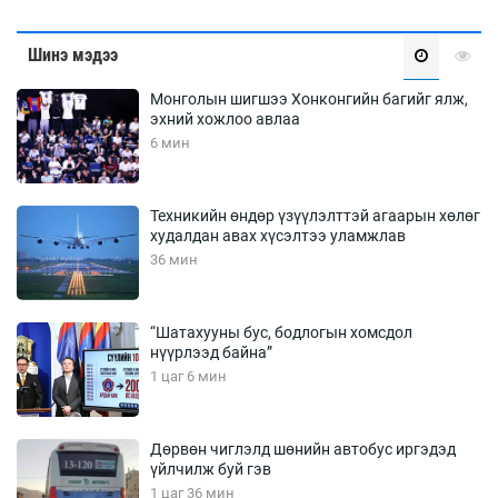
Шинэ мэдээ
Монголын шигшээ Хонконгийн багийг ялж,
эхний хожлоо авлаа
6 мин
Техникийн өндөр үзүүлэлттэй агаарын хөлөг
худалдан авах хүсэлтээ уламжлав
36 мин
“Шатахууны бус, бодлогын хомсдол
нүүрлээд байна”
1 цаг 6 мин
Дөрвөн чиглэлд шөнийн автобус иргэдэд
үйлчилж буй гэв
1 цаг 36 мин