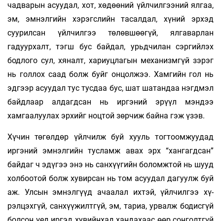
чадварын асуудал, хот, хөдөөний үйлчилгээний ялгаа,
эм, эмнэлгийн хэрэгслийн тасалдал, хүний эрхэд
суурилсан үйлчилгээ төлөвшөөгүй, ялгаварлан
гадуурхалт, тэгш бус байдал, урьдчилан сэргийлэх
бодлого сул, хяналт, хариуцлагын механизмгүй зэрэг
нь голлох саад болж буйг онцолжээ. Хамгийн гол нь
эдгээр асуудал тус тусдаа бус, шат шатандаа нэгдмэл
байдлаар алдагдсан нь иргэний эрүүл мэндээ
хамгаалуулах эрхийг ноцтой зөрчиж байна гэж үзэв.
Хүчин төгөлдөр үйлчилж буй хууль тогтоомжуудад
иргэний эмнэлгийн тусламж авах эрх “хангагдсан”
байдаг ч эдүгээ энэ нь санхүүгийн боломжтой нь шууд
холбоотой болж хувирсан нь том асуудал дагуулж буй
аж. Улсын эмнэлгүүд ачаалал ихтэй, үйлчилгээ хү­
рэлцэхгүй, санхүүжилтгүй, эм, тариа, урвалж бодисгүй
болсон үед иргэд хувийнхад хандахаас өөр сонголтгүй