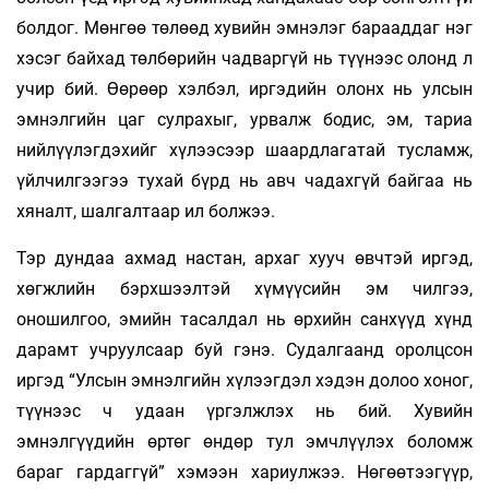
болдог. Мөнгөө төлөөд хувийн эмнэлэг барааддаг нэг
хэсэг байхад төлбөрийн чадваргүй нь түүнээс олонд л
учир бий. Өөрөөр хэлбэл, иргэдийн олонх нь улсын
эмнэлгийн цаг сулрахыг, урвалж бодис, эм, тариа
нийлүүлэгдэхийг хүлээсээр шаардлагатай тусламж,
үйлчилгээгээ тухай бүрд нь авч чадахгүй байгаа нь
хяналт, шалгалтаар ил болжээ.
Тэр дундаа ахмад настан, архаг хууч өвчтэй иргэд,
хөгжлийн бэрхшээлтэй хүмүүсийн эм­ чилгээ,
оношилгоо, эмийн тасалдал нь өрхийн санхүүд хүнд
дарамт учруулсаар буй гэнэ. Судалгаанд оролцсон
иргэд “Улсын эмнэлгийн хүлээгдэл хэдэн долоо хоног,
түүнээс ч удаан үргэлжлэх нь бий. Хувийн
эмнэлгүүдийн өртөг өндөр тул эмчлүүлэх боломж
бараг гардаггүй” хэмээн хариулжээ. Нөгөөтээгүүр,