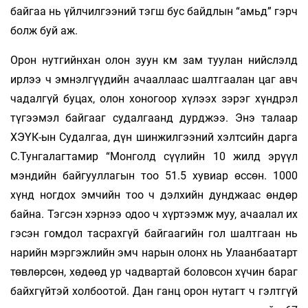
байгаа нь үйлчилгээний тэгш бус байдлын “амьд” гэрч
болж буй аж.
Орон нутгийнхан олон зуун км зам туулан нийслэлд
ирлээ ч эмнэлгүүдийн ачааллаас шалтгаалан цаг авч
чадалгүй буцах, олон хоногоор хүлээх зэрэг хүндрэл
түгээмэл байгааг судалгаанд дурджээ. Энэ талаар
ХЭҮК-ын Судалгаа, дүн шинжилгээний хэлтсийн дарга
С.Тунгалагтамир “Монголд сүүлийн 10 жилд эрүүл
мэндийн байгууллагын тоо 51.5 хувиар өссөн. 1000
хүнд ногдох эмчийн тоо ч дэлхийн дунджаас өндөр
байна. Тэгсэн хэрнээ одоо ч хүртээмж муу, ачаалал их
гэсэн гомдол тасрахгүй байгаагийн гол шалтгаан нь
нарийн мэргэжлийн эмч нарын олонх нь Улаанбаатарт
төвлөрсөн, хөдөөд ур чадвартай боловсон хүчин бараг
байхгүйтэй холбоотой. Дан ганц орон нутагт ч гэлтгүй