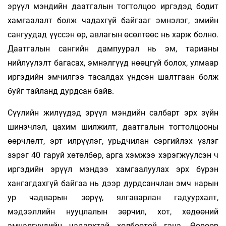
эрүүл мэндийн даатгалын тогтолцоо иргэдэд бодит
хамгаалалт болж чадахгүй байгааг эмнэлэг, эмийн
сангуудад үүссэн өр, авлагын өсөлтөөс нь харж болно.
Даатгалын сангийн дампуурал нь эм, тарианы
нийлүүлэлт багасах, эмнэлгүүд нөөцгүй болох, улмаар
иргэдийн эмчилгээ тасалдах үндсэн шалтгаан болж
буйг тайланд дурдсан байв.
Сүүлийн жилүүдэд эрүүл мэндийн салбарт эрх зүйн
шинэчлэл, цахим шилжилт, даатгалын тогтолцооны
өөрчлөлт, эрт илрүүлэг, урьдчилан сэргийлэх үзлэг
зэрэг 40 гаруй хөтөлбөр, арга хэмжээ хэрэгжүүлсэн ч
иргэдийн эрүүл мэндээ хамгаалуулах эрх бүрэн
хангагдахгүй байгаа нь дээр дурдсанчлан эмч нарын
ур чадварын зөрүү, ялгаварлан гадуурхалт,
мэдээллийн нууцлалын зөрчил, хот, хөдөөний
эмнэлгүүдийн чадавхтай холбоотой гэнэ. Өөрөөр