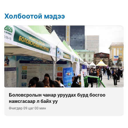
Холбоотой мэдээ
Боловсролын чанар уруудах бүрд босгоо
намсгасаар л байх уу
Өчигдөр 09 цаг 00 мин