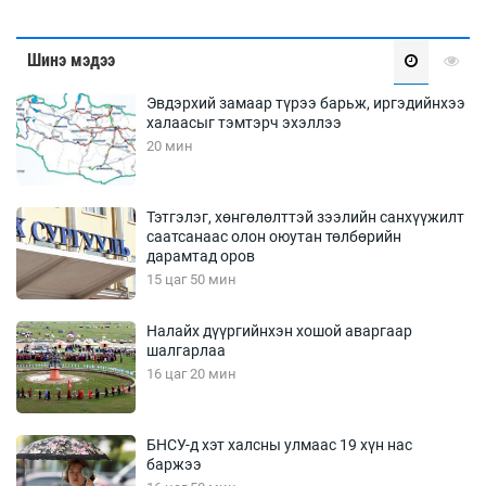
Шинэ мэдээ
Эвдэрхий замаар түрээ барьж, иргэдийнхээ
халаасыг тэмтэрч эхэллээ
20 мин
Тэтгэлэг, хөнгөлөлттэй зээлийн санхүүжилт
саатсанаас олон оюутан төлбөрийн
дарамтад оров
15 цаг 50 мин
Налайх дүүргийнхэн хошой аваргаар
шалгарлаа
16 цаг 20 мин
БНСУ-д хэт халсны улмаас 19 хүн нас
баржээ