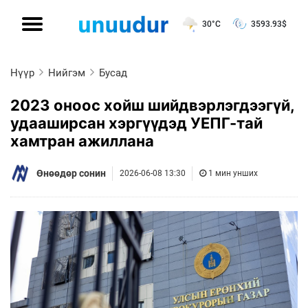
30°C
3593.93
$
Нүүр
Нийгэм
Бусад
2023 оноос хойш шийдвэрлэгдээгүй,
удааширсан хэргүүдэд УЕПГ-тай
хамтран ажиллана
Өнөөдөр сонин
2026-06-08 13:30
1 мин унших