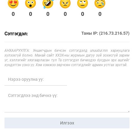
0
0
0
0
0
0
Сэтгэгдэл:
Таны IP: (216.73.216.57)
АНХААРУУЛГА: Уншигчдын бичсэн сэтгэгдэлд unuudur.mn хариуцлага
хүлээхгүй болно. Манай сайт ХХЗХ-ны журмын дагуу зүй зохисгүй зарим
үг, хэллэгийг хязгаарласан тул Та сэтгэгдэл бичихдээ бусдын эрх ашгийг
хүндэтгэн үзнэ үү. Хэм хэмжээ зөрчсөн сэтгэгдлийг админ устгах эрхтэй.
Илгээх