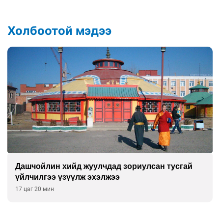
Холбоотой мэдээ
Дашчойлин хийд жуулчдад зориулсан тусгай
үйлчилгээ үзүүлж эхэлжээ
17 цаг 20 мин