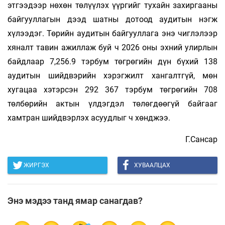
этгээдээр нөхөн төлүүлэх үүргийг тухайн захиргааны
байгууллагын дээд шатны дотоод аудитын нэгж
хүлээдэг. Төрийн аудитын байгууллага энэ чиглэлээр
хяналт тавин ажиллаж буй ч 2026 оны эхний улирлын
байдлаар 7,256.9 тэрбум төгрөгийн дүн бүхий 138
аудитын шийдвэрийн хэрэгжилт хангалтгүй, мөн
хугацаа хэтэрсэн 292 367 тэрбум төгрөгийн 708
төлбөрийн актын үлдэгдэл төлөгдөөгүй байгааг
хамтран шийдвэрлэх асуудлыг ч хөнджээ.
Г.Сансар
ЖИРГЭХ
ХУВААЛЦАХ
Энэ мэдээ танд ямар санагдав?