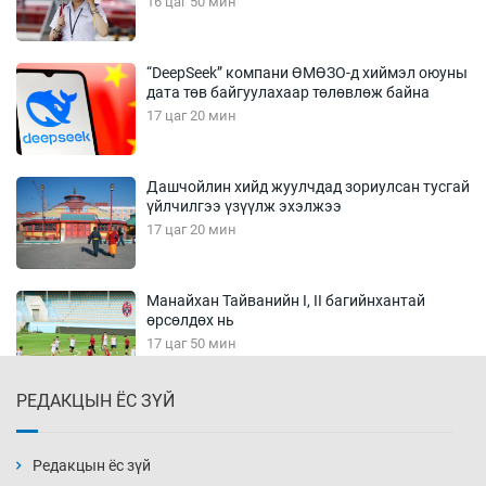
16 цаг 50 мин
“DeepSeek” компани ӨМӨЗО-д хиймэл оюуны
дата төв байгуулахаар төлөвлөж байна
17 цаг 20 мин
Дашчойлин хийд жуулчдад зориулсан тусгай
үйлчилгээ үзүүлж эхэлжээ
17 цаг 20 мин
Манайхан Тайванийн I, II багийнхантай
өрсөлдөх нь
17 цаг 50 мин
РЕДАКЦЫН ЁС ЗҮЙ
Тарвага хууль бусаар агнах зөрчил
буурсангүй
18 цаг 20 мин
Редакцын ёс зүй