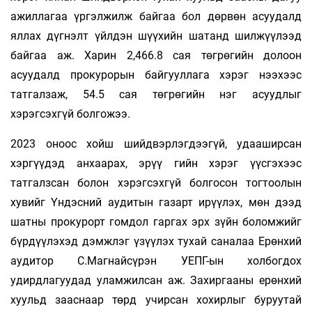
ажиллагаа үргэлжилж байгаа бол дөрвөн асуудалд
яллах дүгнэлт үйлдэн шүүхийн шатанд шилжүүлээд
байгаа аж. Харин 2,466.8 сая төгрөгийн долоон
асуудалд прокурорын байгууллага хэрэг нээхээс
татгалзаж, 54.5 сая төгрөгийн нэг асуудлыг
хэрэгсэхгүй болгожээ.
2023 оноос хойш шийдвэрлэгдээгүй, удааширсан
хэргүүдэд анхаарах, эрүү­ гийн хэрэг үүсгэхээс
татгалзсан болон хэрэгсэхгүй болгосон тогтоолын
хувийг Үндэсний аудитын газарт ирүүлэх, мөн дээд
шатны прокурорт гомдол гаргах эрх зүйн боломжийг
бүрдүүлэхэд дэмжлэг үзүүлэх тухай саналаа Ерөнхий
аудитор С.Магнайсүрэн УЕПГ-ын холбогдох
удирдлагуудад уламжилсан аж. Захиргааны ерөнхий
хуульд зааснаар төрд учирсан хохирлыг буруутай