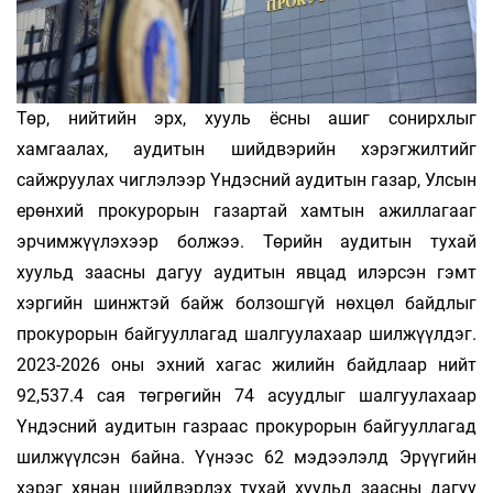
Төр, нийтийн эрх, хууль ёсны ашиг сонирхлыг
хамгаалах, аудитын шийдвэрийн хэрэгжилтийг
сайжруулах чиглэлээр Үндэсний аудитын газар, Улсын
ерөнхий прокурорын газартай хамтын ажиллагааг
эрчимжүүлэхээр болжээ. Төрийн аудитын тухай
хуульд заасны дагуу аудитын явцад илэрсэн гэмт
хэргийн шинжтэй байж болзошгүй нөхцөл байдлыг
прокурорын байгууллагад шалгуулахаар шилжүүлдэг.
2023-2026 оны эхний хагас жилийн байдлаар нийт
92,537.4 сая төгрөгийн 74 асуудлыг шалгуулахаар
Үндэсний аудитын газраас прокурорын байгууллагад
шилжүүлсэн байна. Үүнээс 62 мэдээлэлд Эрүүгийн
хэрэг хянан шийдвэрлэх тухай хуульд заасны дагуу