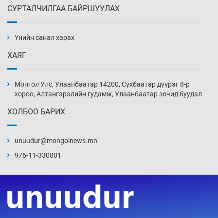
СУРТАЛЧИЛГАА БАЙРШУУЛАХ
Х.Улам-Өрнөх байр урагшилж, долоод
жагсжээ
Үнийн санал харах
18 цаг 50 мин
ХАЯГ
Ж.Лхагвабат өсвөр үеийнхний ДАШТ-ийг
дэнсэлнэ
Монгол Улс, Улаанбаатар 14200, Сүхбаатар дүүрэг 8-р
19 цаг 20 мин
хороо, Алтангэрэлийн гудамж, Улаанбаатар зочид буудал
ХОЛБОО БАРИХ
Иран тэсэж үлдсэн ч удаан хугацаанд хүнд
үеийг туулна
unuudur@mongolnews.mn
19 цаг 50 мин
976-11-330801
Боловсролын зээлийн сангаар гадаадад
суралцагчдын амьжиргааны зардлын
хэмжээг шинэчлэн тогтоох нь
20 цаг 20 мин