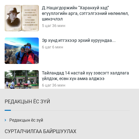
Д.Нацагдоржийн “Харанхуй хад”
өгүүллэгийн арга, сэтгэлгээний нөлөөлөл,
шинэчлэл
5 цаг 36 мин
Эр хүнд итгэхээр эрхий хуруундаа...
6 цаг 6 мин
Тайландад 14 настай хүү зэвсэгт халдлага
үйлдэж, есөн хүн амиа алджээ
6 цаг 36 мин
РЕДАКЦЫН ЁС ЗҮЙ
Хүннү рок буюу монгол онгод
7 цаг 6 мин
Редакцын ёс зүй
СУРТАЛЧИЛГАА БАЙРШУУЛАХ
Сарьсан багваахайнууд голын эрэг дагуух