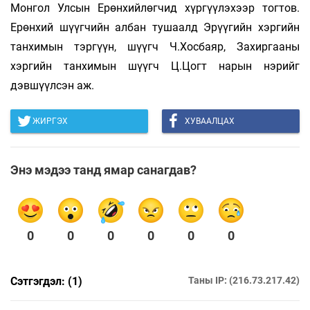
Монгол Улсын Ерөнхийлөгчид хүргүүлэхээр тогтов.
Ерөнхий шүүгчийн албан тушаалд Эрүүгийн хэргийн
танхимын тэргүүн, шүүгч Ч.Хосбаяр, Захиргааны
хэргийн танхимын шүүгч Ц.Цогт нарын нэрийг
дэвшүүлсэн аж.
ЖИРГЭХ
ХУВААЛЦАХ
Энэ мэдээ танд ямар санагдав?
0
0
0
0
0
0
Сэтгэгдэл: (1)
Таны IP: (216.73.217.42)