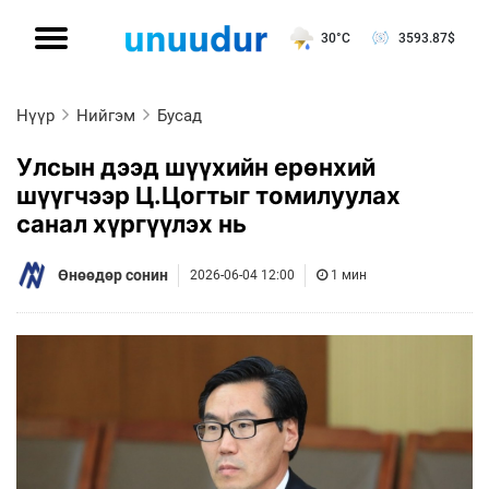
30°C
3593.87
$
Нүүр
Нийгэм
Бусад
Улсын дээд шүүхийн ерөнхий
шүүгчээр Ц.Цогтыг томилуулах
санал хүргүүлэх нь
Өнөөдөр сонин
2026-06-04 12:00
1 мин