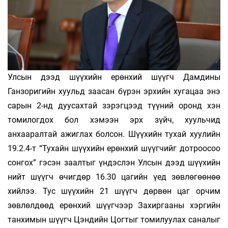
Улсын дээд шүүхийн ерөнхий шүүгч Дамдины
Ганзоригийн хуульд заасан бүрэн эрхийн хугацаа энэ
сарын 2-нд дуусахтай зэрэгцээд түүний оронд хэн
томилогдох бол хэмээн эрх зүйч, хуульчид
анхааралтай ажиглах болсон. Шүүхийн тухай хуулийн
19.2.4-т “Тухайн шүүхийн ерөнхий шүүгчийг дотроосоо
сонгох” гэсэн заалтыг үндэслэн Улсын дээд шүүхийн
нийт шүүгч өчигдөр 16.30 цагийн үед зөвлөгөөнөө
хийлээ. Тус шүүхийн 21 шүүгч дөрвөн цаг орчим
зөвлөлдөөд ерөнхий шүүгчээр Захиргааны хэргийн
танхимын шүүгч Цэндийн Цогтыг томилуулах саналыг