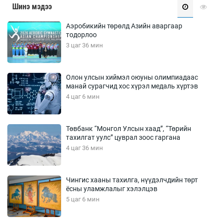
Шинэ мэдээ
Аэробикийн төрөлд Азийн аваргаар
тодорлоо
3 цаг 36 мин
Олон улсын хиймэл оюуны олимпиадаас
манай сурагчид хос хүрэл медаль хүртэв
4 цаг 6 мин
Төвбанк “Монгол Улсын хаад”, “Төрийн
тахилгат уулс” цуврал зоос гаргана
4 цаг 36 мин
Чингис хааны тахилга, нүүдэлчдийн төрт
ёсны уламжлалыг хэлэлцэв
5 цаг 6 мин