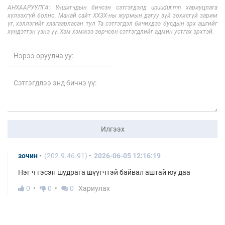
АНХААРУУЛГА: Уншигчдын бичсэн сэтгэгдэлд unuudur.mn хариуцлага
хүлээхгүй болно. Манай сайт ХХЗХ-ны журмын дагуу зүй зохисгүй зарим
үг, хэллэгийг хязгаарласан тул Та сэтгэгдэл бичихдээ бусдын эрх ашгийг
хүндэтгэн үзнэ үү. Хэм хэмжээ зөрчсөн сэтгэгдлийг админ устгах эрхтэй.
Илгээх
зочин
(202.9.46.91)
2026-06-05 12:16:19
Нэг ч гэсэн шудрага шүүгчтэй байвал аштай юу даа
0
0
0
Хариулах