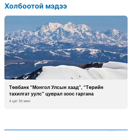
Холбоотой мэдээ
Чингис хааны тахилга, нүүдэлчдийн төрт ёсны
уламжлалыг хэлэлцэв
5 цаг 6 мин