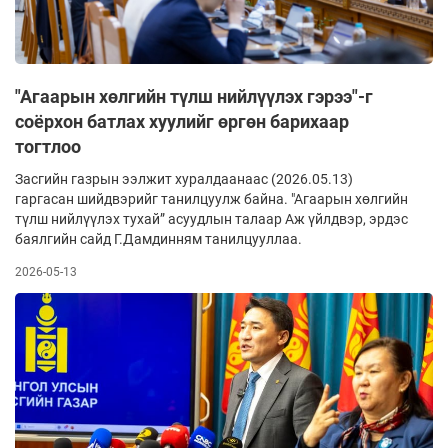
"Агаарын хөлгийн түлш нийлүүлэх гэрээ"-г
соёрхон батлах хуулийг өргөн барихаар
тогтлоо
Засгийн газрын ээлжит хуралдаанаас (2026.05.13)
гаргасан шийдвэрийг танилцуулж байна. "Агаарын хөлгийн
түлш нийлүүлэх тухай” асуудлын талаар Аж үйлдвэр, эрдэс
баялгийн сайд Г.Дамдинням танилцууллаа.
2026-05-13