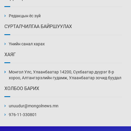
Х.Улам-Өрнөх байр урагшилж, долоод
жагсжээ
5 цаг 50 мин
Редакцын ёс зүй
СУРТАЛЧИЛГАА БАЙРШУУЛАХ
Ж.Лхагвабат өсвөр үеийнхний ДАШТ-ийг
дэнсэлнэ
Үнийн санал харах
6 цаг 20 мин
ХАЯГ
Иран тэсэж үлдсэн ч удаан хугацаанд хүнд
үеийг туулна
Монгол Улс, Улаанбаатар 14200, Сүхбаатар дүүрэг 8-р
6 цаг 50 мин
хороо, Алтангэрэлийн гудамж, Улаанбаатар зочид буудал
ХОЛБОО БАРИХ
Боловсролын зээлийн сангаар гадаадад
суралцагчдын амьжиргааны зардлын
хэмжээг шинэчлэн тогтоох нь
unuudur@mongolnews.mn
7 цаг 20 мин
976-11-330801
Монголын баг Абу Дабид медалийн хур
буулгаж байна