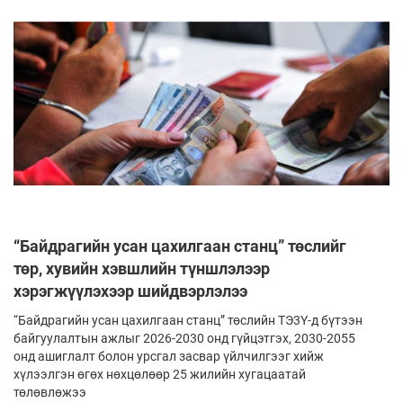
“Байдрагийн усан цахилгаан станц” төслийг
төр, хувийн хэвшлийн түншлэлээр
хэрэгжүүлэхээр шийдвэрлэлээ
“Байдрагийн усан цахилгаан станц” төслийн ТЭ3Ү-д бүтээн
байгуулалтын ажлыг 2026-2030 онд гүйцэтгэх, 2030-2055
онд ашиглалт болон урсгал засвар үйлчилгээг хийж
хүлээлгэн өгөх нөхцөлөөр 25 жилийн хугацаатай
төлөвлөжээ