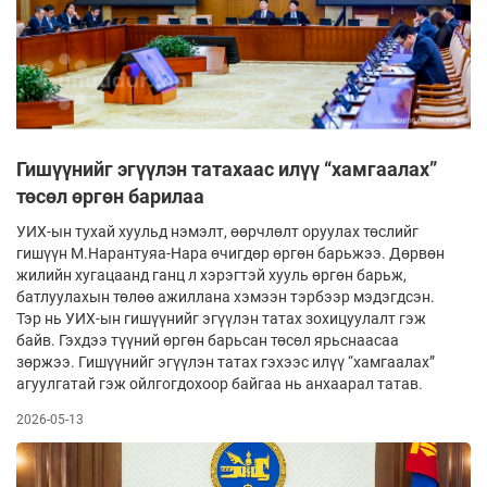
Гишүүнийг эгүүлэн татахаас илүү “хамгаалах”
төсөл өргөн барилаа
УИХ-ын тухай хуульд нэмэлт, өөрчлөлт оруулах төслийг
гишүүн М.Нарантуяа-Нара өчигдөр өргөн барьжээ. Дөрвөн
жилийн хугацаанд ганц л хэрэгтэй хууль өргөн барьж,
батлуулахын төлөө ажиллана хэмээн тэрбээр мэдэгдсэн.
Тэр нь УИХ-ын гишүүнийг эгүүлэн татах зохицуулалт гэж
байв. Гэхдээ түүний өргөн барьсан төсөл ярьснаасаа
зөржээ. Гишүүнийг эгүүлэн татах гэхээс илүү “хамгаалах”
агуулгатай гэж ойлгогдохоор байгаа нь анхаарал татав.
2026-05-13