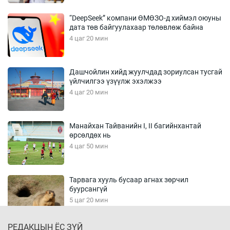
“DeepSeek” компани ӨМӨЗО-д хиймэл оюуны
дата төв байгуулахаар төлөвлөж байна
4 цаг 20 мин
Дашчойлин хийд жуулчдад зориулсан тусгай
үйлчилгээ үзүүлж эхэлжээ
4 цаг 20 мин
Манайхан Тайванийн I, II багийнхантай
өрсөлдөх нь
4 цаг 50 мин
Тарвага хууль бусаар агнах зөрчил
буурсангүй
5 цаг 20 мин
РЕДАКЦЫН ЁС ЗҮЙ