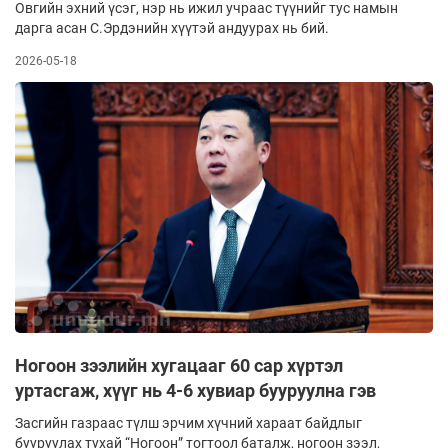
Овгийн эхний үсэг, нэр нь ижил учраас түүнийг тус намын
дарга асан С.Эрдэнийн хүүтэй андуурах нь бий.
2026-05-18
Ногоон зээлийн хугацааг 60 сар хүртэл
уртасгаж, хүүг нь 4-6 хувиар бууруулна гэв
Засгийн газраас түлш эрчим хүчний хараат байдлыг
бууруулах тухай “Ногоон” тогтоол баталж, ногоон зээл,