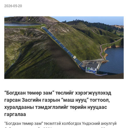
2026-05-20
“Богдхан төмөр зам” төслийг хэрэгжүүлэхэд
гарсан Засгийн газрын “маш нууц” тогтоол,
хуралдааны тэмдэглэлийг төрийн нууцаас
гаргалаа
“Богдхан төмөр зам” төсөлтэй холбогдох Үндэсний аюулгүй