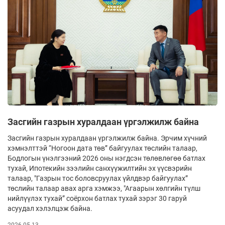
Засгийн газрын хуралдаан үргэлжилж байна
Засгийн газрын хуралдаан үргэлжилж байна. Эрчим хүчний
хэмнэлттэй “Ногоон дата төв” байгуулах төслийн талаар,
Бодлогын үнэлгээний 2026 оны нэгдсэн төлөвлөгөө батлах
тухай, Ипотекийн зээлийн санхүүжилтийн эх үүсвэрийн
талаар, "Газрын тос боловсруулах үйлдвэр байгуулах”
төслийн талаар авах арга хэмжээ, "Агаарын хөлгийн түлш
нийлүүлэх тухай” соёрхон батлах тухай зэрэг 30 гаруй
асуудал хэлэлцэж байна.
2026-05-13