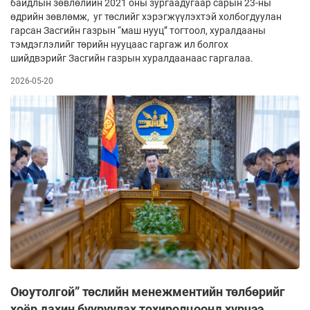
байдлын зөвлөлийн 2021 оны зургаадугаар сарын 23-ны
өдрийн зөвлөмж, уг төслийг хэрэгжүүлэхтэй холбогдуулан
гарсан Засгийн газрын “маш нууц” тогтоол, хуралдааны
тэмдэглэлийг төрийн нууцаас гаргаж ил болгох
шийдвэрийг Засгийн газрын хуралдаанаас гаргалаа.
2026-05-20
Оюутолгой” төслийн менежментийн төлбөрийг
хоёр дахин бууруулах тохиролцоонд хүрчээ