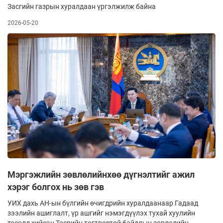
Засгийн газрын хуралдаан үргэлжилж байна
2026-05-20
Мэргэжлийн зөвлөлийнхөө дүгнэлтийг ажил
хэрэг болгох нь зөв гэв
УИХ дахь АН-ын бүлгийн өчигдрийн хуралдаанаар Гадаад
зээлийн ашиглалт, үр ашгийг нэмэгдүүлэх тухай хуулийн
төсөлд хийсэн Төсвийн тогтвортой байдлын зөвлөлийн