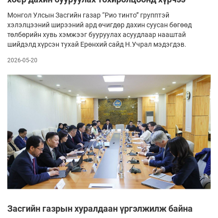
Монгол Улсын Засгийн газар “Рио тинто” групптэй
хэлэлцээний ширээний ард өчигдөр дахин суусан бөгөөд
төл­бөрийн хувь хэмжээг бууруулах асуудлаар нааштай
шийдэлд хүрсэн тухай Ерөнхий сайд Н.Учрал мэдэгдэв.
2026-05-20
Засгийн газрын хуралдаан үргэлжилж байна