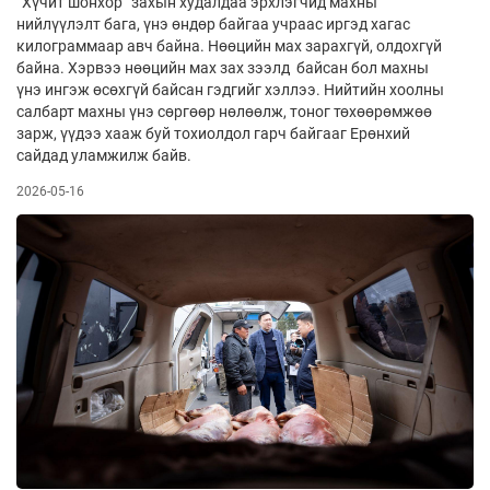
“Хүчит шонхор” захын худалдаа эрхлэгчид махны
нийлүүлэлт бага, үнэ өндөр байгаа учраас иргэд хагас
килограммаар авч байна. Нөөцийн мах зарахгүй, олдохгүй
байна. Хэрвээ нөөцийн мах зах зээлд байсан бол махны
үнэ ингэж өсөхгүй байсан гэдгийг хэллээ. Нийтийн хоолны
салбарт махны үнэ сөргөөр нөлөөлж, тоног төхөөрөмжөө
зарж, үүдээ хааж буй тохиолдол гарч байгааг Ерөнхий
сайдад уламжилж байв.
2026-05-16