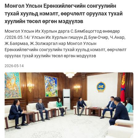
Монгол Улсын Ерөнхийлөгчийн сонгуулийн
тухай хуульд нэмэлт, өөрчлөлт оруулах тухай
хуулийн төсөл өргөн мэдүүлэв
Монгол Улсын Их Хурлын дарга С.Бямбацогтод өнөөдөр
/2026.05.14/ Улсын Их Хурлын гишүүн Д.Бум-Очир, Ч.Анар,
Ж.Баярмаа, Ж.Золжаргал нар Монгол Улсын
Ерөнхийлөгчийн сонгуулийн тухай хуульд нэмэлт, өөрчлөлт
оруулах тухай хуулийн төсөл өргөн мэдүүлэв
2026-05-14