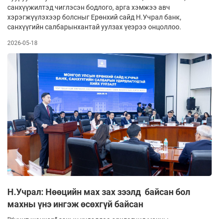
санхүүжилтэд чиглэсэн бодлого, арга хэмжээ авч
хэрэгжүүлэхээр болсныг Ерөнхий сайд Н.Учрал банк,
санхүүгийн салбарынхантай уулзах үеэрээ онцоллоо.
2026-05-18
Н.Учрал: Нөөцийн мах зах зээлд байсан бол
махны үнэ ингэж өсөхгүй байсан