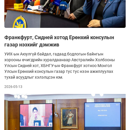
Франкфурт, Сидней хотод Ерөнхий консулын
газар нээхийг дэмжив
УИХ-ын Аюулгүй байдал, гадаад бодлогын байнгын
хорооны өчигдрийн хуралдаанаар Австралийн Холбооны
Улсын Сидней хот, ХБНГУ-ын Франкфурт хотноо Монгол
Улсын Ерөнхий консулын газар тус тус нээн ажиллуулах
тухай асуудлыг хэлэлцсэн юм.
2026-05-13