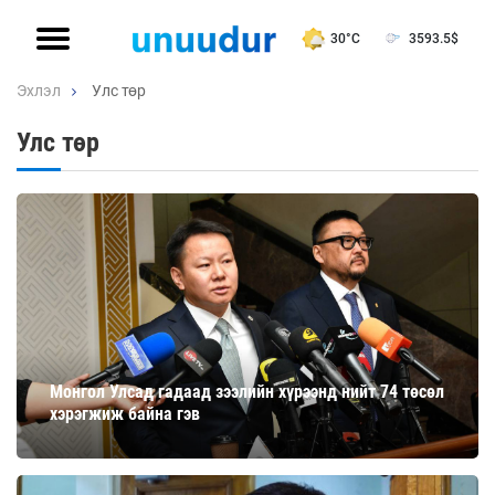
30°C
3593.5
$
Эхлэл
Улс төр
Улс төр
Монгол Улсад гадаад зээлийн хүрээнд нийт 74 төсөл
хэрэгжиж байна гэв