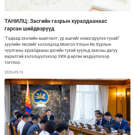
ТАНИЛЦ: Засгийн газрын хуралдаанаас
гарсан шийдвэрүүд
“Гадаад зээлийн ашиглалт, үр ашгийг нэмэгдүүлэх тухай”
хуулийн төслийг хэлэлцээд Монгол Улсын Их Хурлын
чуулганы хуралдааны дэгийн тухай хуульд заасны дагуу
яаралтай хэлэлцүүлэхээр УИХ-д өргөн мэдүүлэхээр
тогтлоо.
2026-05-13