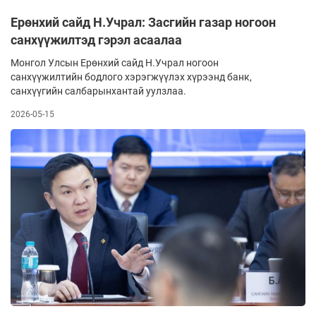
Ерөнхий сайд Н.Учрал: Засгийн газар ногоон
санхүүжилтэд гэрэл асаалаа
Монгол Улсын Ерөнхий сайд Н.Учрал ногоон
санхүүжилтийн бодлого хэрэгжүүлэх хүрээнд банк,
санхүүгийн салбарынхантай уулзлаа.
2026-05-15