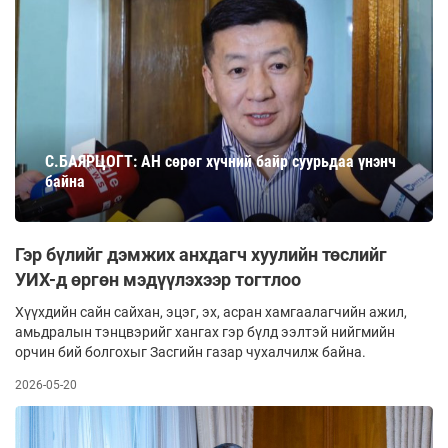
С.БАЯРЦОГТ: АН сөрөг хүчний байр суурьдаа үнэнч
байна
Гэр бүлийг дэмжих анхдагч хуулийн төслийг
УИХ-д өргөн мэдүүлэхээр тогтлоо
Хүүхдийн сайн сайхан, эцэг, эх, асран хамгаалагчийн ажил,
амьдралын тэнцвэрийг хангах гэр бүлд ээлтэй нийгмийн
орчин бий болгохыг Засгийн газар чухалчилж байна.
2026-05-20