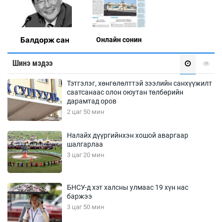
Балдорж сан
Онлaйн сонин
Шинэ мэдээ
Тэтгэлэг, хөнгөлөлттэй зээлийн санхүүжилт
саатсанаас олон оюутан төлбөрийн
дарамтад оров
2 цаг 50 мин
Налайх дүүргийнхэн хошой аваргаар
шалгарлаа
3 цаг 20 мин
БНСУ-д хэт халсны улмаас 19 хүн нас
баржээ
3 цаг 50 мин