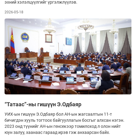
эхний хэлэлцүүлгийг үргэлжлүүлэв.
2026-05-18
“Татаас”-ны гишүүн Э.Одбаяр
УИХ-ын гишүүн Э.Одбаяр бол АН-ын жагсаалтын 11-т
бичигдэн хууль тогтоох байгууллагын босгыг алхсан нэгэн.
2023 онд түүнийг АН-ын генсекээр томилоход л олон нийт
юун залуу, хаанаас гараад ирэв гэж анхаарсан байх.