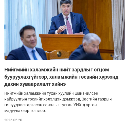
Нийгмийн халамжийн нийт зардлыг огцом
бууруулахгүйгээр, халамжийн төсвийн хүрээнд
дахин хуваарилалт хийнэ
Нийгмийн халамжийн тухай хуулийн шинэчилсэн
найруулгын төслийг хэлэлцэн дэмжээд, Засгийн газрын
гишүүдээс гаргасан саналыг тусган УИХ-д өргөн
мэдүүлэхээр тогтлоо.
2026-05-20