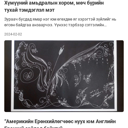
Хүмүүний амьдралын хором, мөч бүрийн
тухай тэмдэглэл мэт
Зураач бусдад ямар нэг юм өгөхдөө яг хэрэгтэй зүйлийг нь
өгсөн байдгаа анзаарчээ. Үүнээс тэрбээр сэтгэлийн
таашаал авч, зурах, бүтээх эрч хүчээр цэнэглэгддэг аж.
2024-02-02
Бүтээл туурвил нь байх ёстой газраа, хайрлаж, үнэлэх
хүмүүнд оюун сэтгэлийн цэнгэл эдлүүлэн байгаад туйлаас
баярладаг. Чухамхүү энэ сэтгэл ханамж нь уран
бүтээлчийн хөгжил, цэцэглэлт гэлтэй.
“Америкийн Ерөнхийлөгчөөс нуух юм Английн