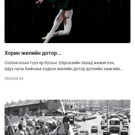
үзэгчдэд хүргэх гэж байна. Тоглолт тухайн өдөр
“Корпорэйт конвеншн центр”-т хоёр удаа буюу өдөр, үдэш
болох юм.
Хорин жилийн дотор...
Солонгосын түүх ер бусын. Евроазийн захад жижигхэн,
ядуу орон байснаа хэдхэн жилийн дотор дэлхийн хамгийн
баян улсын нэг болж орхив. Ийн өндийсөн нь ашигт
2024-06-24
малтмалтай холбоогүй, Өмнөд Солонгост тэр нь байхгүй,
хөдөө аж ахуйгаас ч үүдэлтэй юм биш, байгалийн таатай
бус нөхцөлөөс болоод тэнд түүнийг эрхлэх нь тун төвөгтэй.
Амжилтын үндэс нь хөдөлмөрч хүмүүс хийгээд олигархууд
болон ураг төрлийн холбоог эдийн засгийн тусын тулд
ашиглаж чадсан өвөрмөц, үр дүнтэй дарангуйлах дэглэм
юм. “Hyundai”, “Samsung”, LG, KIA, “Lotte” чухам ингэж гарч
иржээ. Нэрт судлаач Андрей Паньков “Зөвхөн кимчи биш.
Солонгосын түүх, соёл, өдөр тутмын амьдрал” номдоо