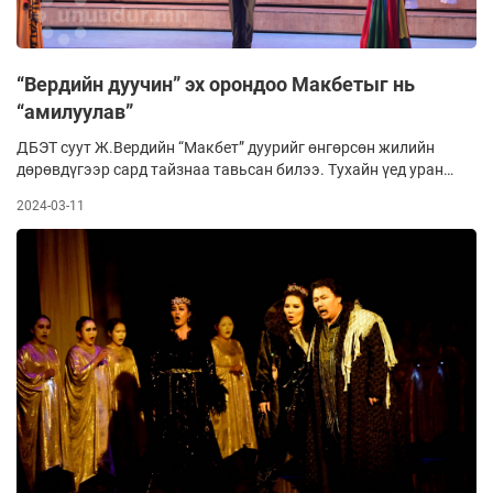
“Вердийн дуучин” эх орондоо Макбетыг нь
“амилуулав”
ДБЭТ суут Ж.Вердийн “Макбет” дуурийг өнгөрсөн жилийн
дөрөвдүгээр сард тайзнаа тавьсан билээ. Тухайн үед уран
бүтээлчдийн дундаас “Яагаад заавал “Макбет”- ыг тавих
2024-03-11
ёстой вэ. Сэдэв хүнд, олон улсад төдийлөн тоглодоггүй
бүтээл шүү дээ. Тэгээд ч манай баритонууд нас залуу,
таарч тохирох уу” гэх зэрэг асуулт гарч байсан билээ. Гэсэн
ч тухайн үеийн удирдлага нь ивээн тэтгэгчдийн хүсэлтийг
харгалзан уг дуурийг бүтээхээр зүтгүүлсэн түүхтэй.
Найруулагчаар театрын ерөнхий найруулагчаар
томилогдоод удаагүй байсан С.Баттулга ажилласан.
Тэдний шинэ бүтээлийг үзэгчид таалан хүлээж авснаас
хойш эдүгээ тав дахь удаагаа тоглолоо. Энэ удаа гол дүр
Макбет жанжинд Ардын жүжигчин Э.Амартүвшин
тоглосноороо онцлог байв. Тэрбээр амралтаараа эх
орондоо ирсэн бөгөөд театрынхан өмнө нь хүсэлт тавьсны
дагуу хамт олонтойгоо хамтран тоглолоо