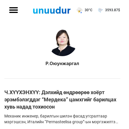
30°C
3593.87
$
Р.Оюунжаргал
Ч.ХҮҮХЭНХҮҮ: Дэлхийд өндрөөрөө хоёрт
эрэмбэлэгддэг “Мердека” цамхгийг барилцах
хувь надад тохиосон
Механик инженер, барилгын шилэн фасад угсралтаар
мэргэшсэн, Италийн “Permasteelisa group”-ын мэргэжилтэн
Ч.Хүүхэнхүүг ярилцлагад урилаа. Тэрбээр дэлхийн хоёр