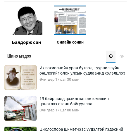
Балдорж сан
Онлaйн сонин
Шинэ мэдээ
Их зохиолчийн уран бүтээл, туурвил зүйн
онцлогийг олон улсын судлаачид хэлэлцлээ
Өчигдөр 17 цаг 30 мин
19 байршилд цахилгаан автомашин
цэнэглэх станц байгууллаа
Өчигдөр 17 цаг 00 мин
Циклоспора шимэгчээс үүдэлтэй гэдэсний