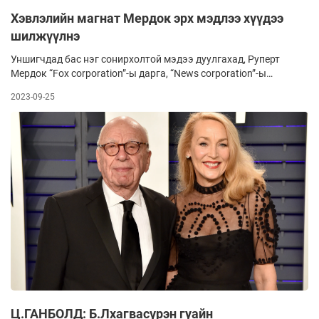
Хэвлэлийн магнат Мердок эрх мэдлээ хүүдээ
шилжүүлнэ
Уншигчдад бас нэг сонирхолтой мэдээ дуулгахад, Руперт
Мердок “Fox сorporation”-ы дарга, “News сorporation”-ы
гүйцэтгэх захирлын албаа хүүдээ шилжүүлж, эдгээр
2023-09-25
компанийн хүндэт даргын алба хашихаар шийдсэн байна.
Хүү Лахлан нь ирэх арваннэгдүгээр сард энэ хоёр
компанийг өөрийн хяналтад авах бүрэн эрхтэй болох юм
байна. Лахлан Мердок 1971 онд төрсөн, Рупертийн хоёр
дахь хүүхэд. Тэрбээр дэлхийд нэрд гарсан хэвлэлийн олон
компани байгуулахад санхүүгийн тусламж үзүүлж байсан,
хувьдаа 3.3 тэрбум ам.долларын хөрөнгөтэй нэгэн аж.
Ц.ГАНБОЛД: Б.Лхагвасүрэн гуайн