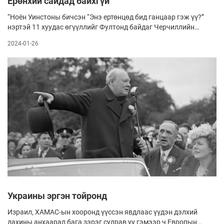
Ерөнхий сайдад байхгүй
“Ноён Уинстоны бичсэн “Энэ ертөнцөд бид ганцаар гэж үү?”
нэртэй 11 хуудас өгүүллийг Фултонд байдаг Черчиллийн
музейн захирал надад өгөв. Зохиогч дэлхийгээс өөр газарт
2024-01-26
амьдрал байж болох тухай өөрийн бодлыг бичжээ. Дэлхий
маань ижилгүй юм биш, ертөнцийн амьдралд тэрбээр
онцгой үүрэгтэй биш гэсэн санаа уг өгүүллийн гол агуулга
байв” гэж АНУ-ын Балтиморт байх Сансар судлалын
хүрээлэнгийн астро физикч Марио Ливио ярив
Украины эргэн тойронд
Израил, ХАМАС-ын хооронд үүссэн явдлаас үүдэн дэлхий
дахины анхаарал бага зэрэг сулрав уу гэмээр ч Европын