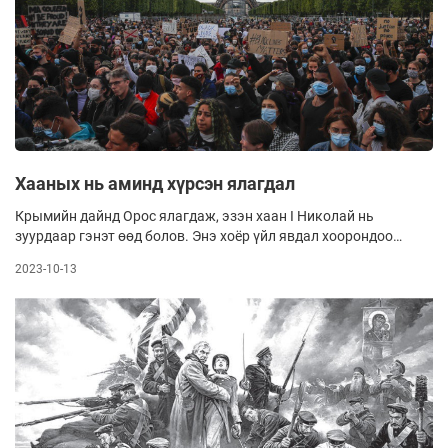
Хааных нь аминд хүрсэн ялагдал
Крымийн дайнд Орос ялагдаж, эзэн хаан I Николай нь
зуурдаар гэнэт өөд болов. Энэ хоёр үйл явдал хоорондоо
салшгүй холбоотой байлаа.
2023-10-13