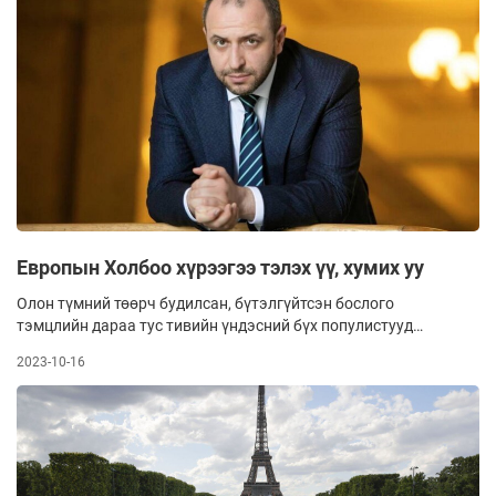
технологич, эх нь химийн инженер байж. Эднийх 1944 онд
хүчээр нутаг сольж Самаркандад ирээд 50 жилийн дараа
төрөлх Крымдээ буцаж иржээ. Тэрбээр 2019-2022 онд
“Голос” намаас Украины ардын депутатаар ажиллаж байв.
2022-2023 онд Төрийн өмчийн санг тэргүүлж байсан аж.
Европын Холбоо хүрээгээ тэлэх үү, хумих уу
Олон түмний төөрч будилсан, бүтэлгүйтсэн бослого
тэмцлийн дараа тус тивийн үндэсний бүх популистууд
Брюсселийн ивээл өршөөлд гараа өргөцгөөсөн юм. Энэ
2023-10-16
явдал 2015 онд сонгогчдынхоо саналыг сөрөн “Евро
гурвал”-ын өмнө Грекийн Ерөнхий сайд Алексис Ципрас
шившигтэйгээр бууж өгснөөр эхэлж, Италийн Ерөнхий
сайд, хатагтай ЖоржаМелони тавьсан хязгаарлалтыг нь
хүлцэнгүй хүлээж авснаар үргэлжилж байна.