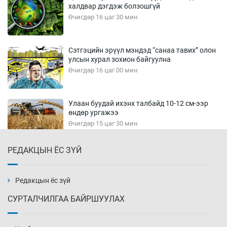
халдвар дэгдэж болзошгүй
Өчигдөр 16 цаг 30 мин
Сэтгэцийн эрүүл мэндэд “санаа тавих” олон
улсын хурал зохион байгуулна
Өчигдөр 16 цаг 00 мин
Улаан буудай ихэнх талбайд 10-12 см-ээр
өндөр ургажээ
Өчигдөр 15 цаг 30 мин
РЕДАКЦЫН ЁС ЗҮЙ
Зарим гол нэрийн барааны үнэ өмнөх
сарынхаас буурчээ
Өчигдөр 15 цаг 00 мин
Редакцын ёс зүй
СУРТАЛЧИЛГАА БАЙРШУУЛАХ
Хиймэл оюун хяналтаас гарч байна
Өчигдөр 14 цаг 30 мин