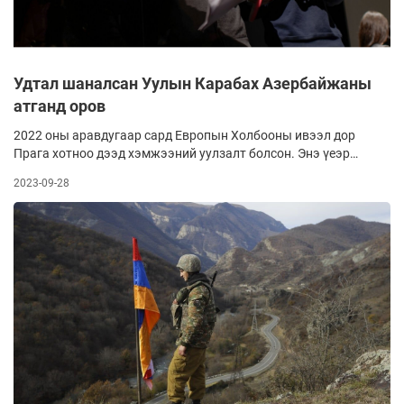
Удтал шаналсан Уулын Карабах Азербайжаны
атганд оров
2022 оны аравдугаар сард Европын Холбооны ивээл дор
Прага хотноо дээд хэмжээний уулзалт болсон. Энэ үеэр
НҮБ-ын дүрэм болон 1991 онд Тусгаар улсуудын хамтын
2023-09-28
нийгэмлэгээс гаргасан Алма-Атагийн тунхаглалыг
мөрдөхөө Армени, Азербайжан улс нотолсон байдаг.
Өөрөөр хэлбэл, нэгнийхээ нутаг дэвсгэрийн бүрэн бүтэн
байдал, тусгаар тогтнолыг ЗХУ-ын БНУ байсан үеийнхээ
хил хязгаараар хүлээн зөвшөөрсөн юм. Энэ хил хязгаараар
бол Уулын Карабах нь Азербайжаны нутаг дэвсгэр. Үүнийг
уг дээд хэмжээний уулзалт дээр Пашинян өөрөө нотолсон.