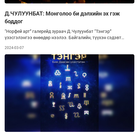
Д.ЧУЛУУНБАТ: Монголоо би дэлхийн эх гэж
боддог
“Норфей арт” галерейд зураач Д.Чулуунбат “Тэнгэр”
үзэсгэлэнгээ өнөөдөр нээлээ. Байгалийн, түүхэн сэдэвт
болон сюрреалист чиглэлийн бүтээлүүдээ тэнгэр заяат
2024-03-07
монголчууддаа зориулан дэлгэж буйгаа тэрбээр хэлсэн
юм. Байгаль эхээ хайрлаж, үүх түүхээ санаж, эв эеийг
хичээж амьдарвал өнөөдрөөс илүү сайхан нийгмийг
хамтдаа бүтээх юм шүү гэсэн санаа, агуулгыг зургуудаараа
илэрхийлэхийг тэрбээр хүсжээ