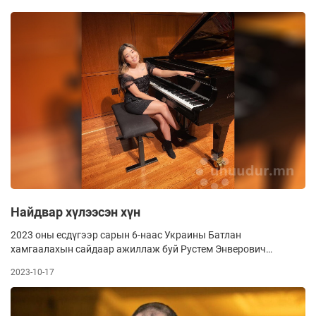
багш, уран бүтээлийн захирал. Америкт амьдраад удахгүй
10 жил болох нь. 2013 онд ирээд, төгөлдөр хуурын
чиглэлээр хэд хэдэн сургуульд суралцсан. Бакалавр,
магистр, докторын өмнөх гэсэн шат шатны зэрэг
хамгаалаад, одоо мэргэжлээрээ ажиллаж байна.
Найдвар хүлээсэн хүн
2023 оны есдүгээр сарын 6-наас Украины Батлан
хамгаалахын сайдаар ажиллаж буй Рустем Энверович
Умеров 1982 онд Узбекийн Самарканд мужийн Булунгур
2023-10-17
хотод төржээ. Түүний өмнө энэ албыг хашиж байсан
Алексей Резников өөрөө огцрох хүсэлтээ гаргасан аж.
Умеровын угсаа гарал нь Крымийн татар. Эцэг нь инженер-