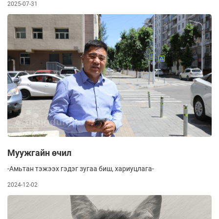
2025-07-31
дахь, улсдаа нэг дэх өндөр барилга болох Малайзын 118
давхар “Мердека” цамхгийн бүтээн байгуулалтад оролцож,
тэрхүү 678 метрийн өндөртэй байгууламжийн оройд
Монгол Улсынхаа Төрийн далбааг мандуулсан нь саяхан.
Одоогийн ШУТИС, тухайн үеийн ТИС-ийн Механик
инженерийн сургуулийн төгсөгч хэрхэн олон улсын өндөр
түвшний мэргэжилтнүүдтэй мөр зэрэгцэн барилгын
талбарт ажиллах болсон түүх, замналыг нь сонирхлоо.
Муужгайн өчил
-Амьтан тэжээх гэдэг зугаа биш, хариуцлага-
2024-12-02