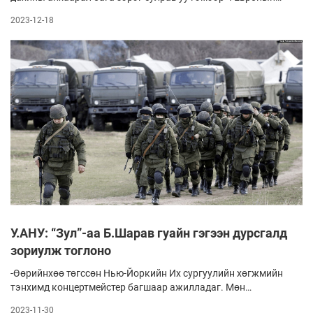
шүдний өвчин болоод зогсохгүй манай гаргийн эдийн засаг,
2023-12-18
нийгэм, улс төрийн байдалд сүүдрээ тусгасаар байгаа
Украины одоогийн нөхцөл, үйл явдлын цаашдын болзошгүй
өрнөлийн талаар Барууны судлаач, шинжээчдийн
таамаглалын заримаас уншигчдынхаа сонорт хүргэж
байна.
У.АНУ: “Зул”-аа Б.Шарав гуайн гэгээн дурсгалд
зориулж тоглоно
-Өөрийнхөө төгссөн Нью-Йоркийн Их сургуулийн хөгжмийн
тэнхимд концертмейстер багшаар ажилладаг. Мөн
Манхэттенд байдаг Хөгжмийн академийн төгөлдөр хуурын
2023-11-30