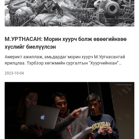
М.УРТНАСАН: Морин хуурч болж өвөөгийнхөө
хүслийг биелүүлсэн
Америкт ажиллаж, амьдардаг морин хуурч М.Уртнасантай
ярилцлаа. Тэрбээр хөгжмийн сургалтын “Хуурчийнхан”
төвийн АНУ дахь салбарын тэргүүн юм. Мөн тэнд морин
2023-10-04
хуурын фестиваль зохион байгуулдаг залуусын нэг. Морин
хуурын чуулгын хөгжимчнөөр ажиллаж байсан, 2006 оноос
АНУ-д суурьшиж, гэр бүлтэй болсон, хоёр хүүгийн аав
түүнтэй ийнхүү хөөрөлдлөө.