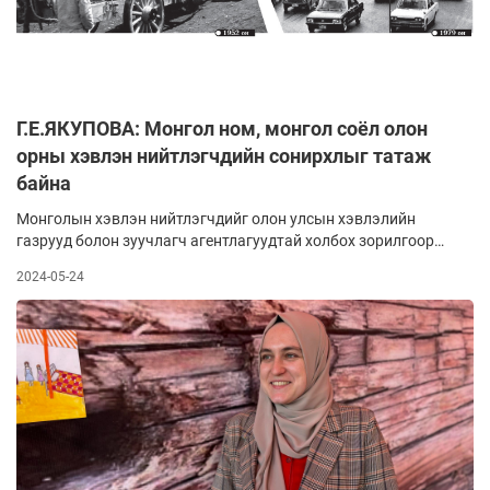
Солонгосын гайхамшгийн тухай өгүүлснээс сонирхуулья.
Г.Е.ЯКУПОВА: Монгол ном, монгол соёл олон
орны хэвлэн нийтлэгчдийн сонирхлыг татаж
байна
Монголын хэвлэн нийтлэгчдийг олон улсын хэвлэлийн
газрууд болон зуучлагч агентлагуудтай холбох зорилгоор
"Номын соёлт ертөнц" төрийн бус байгууллагынхан дээрх
2024-05-24
компанийн төлөөлөгчдийг урьжээ. Мөн манай улсын
номын зах зээлийг дэлхий дахинд таниулах, монголчууд
заавал гадаадын үзэсгэлэн яармагт оролцохгүйгээр
номын зохиогчийн эрх авдаг байх, монгол зохиолчид
өөрсдийн бүтээлийг гадаадын хэвлэлийн газруудад санал
болгох боломжийг бүрдүүлэх зорилго тавьсан байна. Олон
улсын түвшинд үйл ажиллагаа явуулдаг, Турк улсад төвтэй
"Introtema" компанийн зохиогчийн эрх хариуцсан менежер
Якупова Гульнара Есеповнаг номын баярт саатах үеэр нь
цөөн хором ярилцлаа.