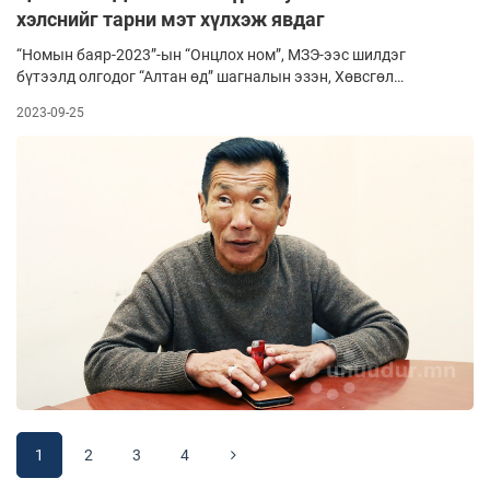
хэлснийг тарни мэт хүлхэж явдаг
“Номын баяр-2023”-ын “Онцлох ном”, МЗЭ-ээс шилдэг
бүтээлд олгодог “Алтан өд” шагналын эзэн, Хөвсгөл
аймгаас тодорсон зохиолч Ц.Ганболдтой ярилцлаа.
2023-09-25
Мөрөнгийнхөн түүнийг “Манай Мөрөн сумын хүүхдийн
цэцэрлэгийн хүндэт харуул” хэмээн өргөмжилдөг юм
билээ. Учир нь тэрбээр цэцэрлэгт жижүүрээр ажилладаг
юм. Бид ийнхүү хөөрөлдлөө.
1
2
3
4