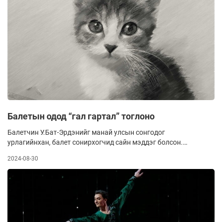
Балетын одод “гал гартал” тоглоно
Балетчин У.Бат-Эрдэнийг манай улсын сонгодог
урлагийнхан, балет сонирхогчид сайн мэддэг болсон.
Тэрбээр Нью-Йоркт гэргий, охины хамт амьдардаг бөгөөд
2024-08-30
балетын багш, олон улсын уралдаануудын шүүгчээр
ажилладаг билээ. Өнгөрсөн хавар эх орондоо балет,
бүжгийн олон улсын уралдааныг Монголын “G-River ballet
studio” болон БНСУ-ын талтай хамтран зохион байгуулсан.
Уг уралдааныг түүний нэрэмжит болгон явуулсан юм. У.Бат-
Эрдэнэ ирэх есдүгээр сарын 14-нд Улаанбаатарт балетын
олон улсын оддын хамтарсан “Ballet stars gala” тоглолтыг