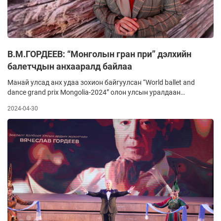
В.М.ГОРДЕЕВ: “Монголын гран при” дэлхийн
балетчдын анхааралд байлаа
Манай улсад анх удаа зохион байгуулсан “World ballet and
dance grand prix Mongolia-2024” олон улсын уралдаан
өндөрлөлөө. Балет болон бүжгийн уг уралдааныг “G river
2024-04-30
ballet” студи болон СУИС-ийн Бүжгийн урлагийн сургууль,
Консерваторынхон хамтран зохион байгуулсан юм. Соёлын
яам, нийслэлийн Соёл урлагийн газраас уралдааныг
дэмжин ажилласан.