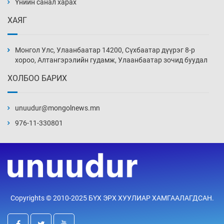
Үнийн санал харах
ХАЯГ
Эмэгтэйчүүд Бээжин, эрэгтэйчүүд Японд
бэлтгэл базаахаар хилийн дээс алхлаа
Монгол Улс, Улаанбаатар 14200, Сүхбаатар дүүрэг 8-р
Өчигдөр 14 цаг 00 мин
хороо, Алтангэрэлийн гудамж, Улаанбаатар зочид буудал
ХОЛБОО БАРИХ
АНУ-ын Цэргийн кибер командлалаын
ажилтнууд амиа хорлох явдал эрс
нэмэгджээ
unuudur@mongolnews.mn
Өчигдөр 13 цаг 52 мин
976-11-330801
Монголын шигшээ Хонконгийн багийг ялж,
эхний хожлоо авлаа
Өчигдөр 13 цаг 30 мин
Техникийн өндөр үзүүлэлттэй агаарын хөлөг
Copyrights © 2010-2025 БҮХ ЭРХ ХУУЛИАР ХАМГААЛАГДСАН.
худалдан авах хүсэлтээ уламжлав
Өчигдөр 13 цаг 00 мин