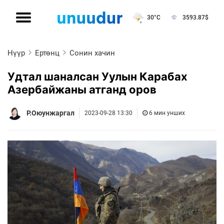
30°C
3593.87
$
Нүүр
Ертөнц
Сонин хачин
Удтал шаналсан Уулын Карабах
Азербайжаны атганд оров
Р.Оюунжаргал
2023-09-28 13:30
6 мин унших