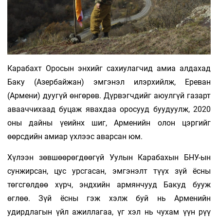
Карабахт Оросын энхийг сахиулагчид амиа алдахад
Баку (Азербайжан) эмгэнэл илэрхийлж, Ереван
(Армени) дуугүй өнгөрөв. Дүрвэгчдийг аюулгүй газарт
авааччихаад буцаж явахдаа оросууд буудуулж, 2020
оны дайны үеийнх шиг, Арменийн олон цэргийг
өөрсдийн амиар үхлээс аварсан юм.
Хүлээн зөвшөөрөгдөөгүй Уулын Карабахын БНУ-ын
сунжирсан, цус урсгасан, эмгэнэлт түүх зүй ёсны
төгсгөлдөө хүрч, эндхийн армянчууд Бакуд бууж
өглөө. Зүй ёсны гэж хэлж буй нь Арменийн
удирдлагын үйл ажиллагаа, үг хэл нь чухам үүн рүү