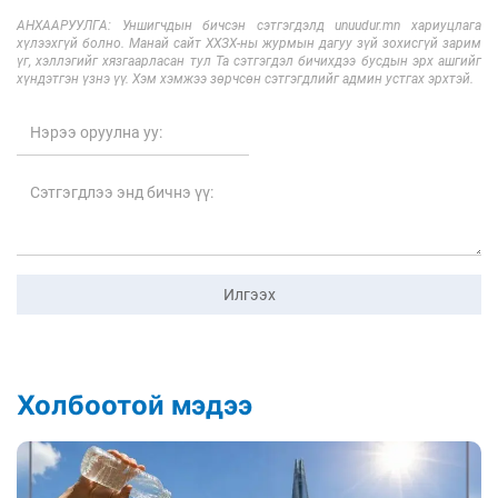
АНХААРУУЛГА: Уншигчдын бичсэн сэтгэгдэлд unuudur.mn хариуцлага
хүлээхгүй болно. Манай сайт ХХЗХ-ны журмын дагуу зүй зохисгүй зарим
үг, хэллэгийг хязгаарласан тул Та сэтгэгдэл бичихдээ бусдын эрх ашгийг
хүндэтгэн үзнэ үү. Хэм хэмжээ зөрчсөн сэтгэгдлийг админ устгах эрхтэй.
Илгээх
Холбоотой мэдээ