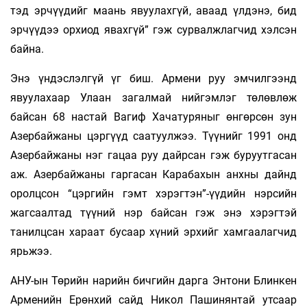
тэд эрчүүдийг маань явуулахгүй, аваад үлдэнэ, бид
эрчүүдээ орхиод явахгүй” гэж сурвалжлагчид хэлсэн
байна.
Энэ үндэслэлгүй үг биш. Армени руу эмчилгээнд
явуулахаар Улаан загалмай нийгэмлэг төлөвлөж
байсан 68 настай Вагиф Хачатуряныг өнгөрсөн зун
Азербайжаны цэргүүд саатуулжээ. Түүнийг 1991 онд
Азербайжаны нэг гацаа руу дайрсан гэж буруутгасан
аж. Азербайжаны гаргасан Карабахын анхны дайнд
оролцсон “цэргийн гэмт хэрэгтэн”-үүдийн нэрсийн
жагсаалтад түүний нэр байсан гэж энэ хэрэгтэй
танилцсан хараат бусаар хүний эрхийг хамгаалагчид
ярьжээ.
АНУ-ын Төрийн нарийн бичгийн дарга Энтони Блинкен
Арменийн Ерөнхий сайд Никол Пашинянтай утсаар