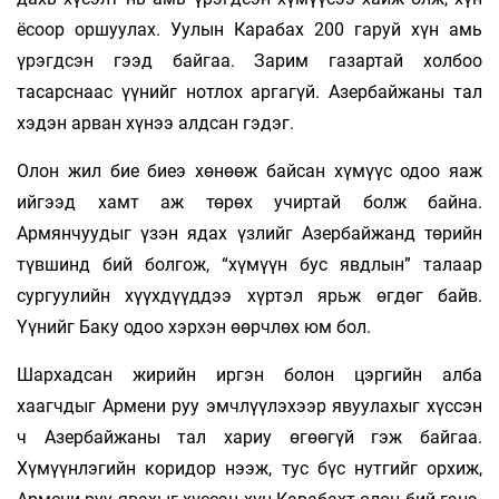
ёсоор оршуулах. Уулын Карабах 200 гаруй хүн амь
үрэгдсэн гээд байгаа. Зарим газартай холбоо
тасарснаас үүнийг нотлох аргагүй. Азербайжаны тал
хэдэн арван хүнээ алдсан гэдэг.
Олон жил бие биеэ хөнөөж байсан хүмүүс одоо яаж
ийгээд хамт аж төрөх учиртай болж байна.
Армянчуудыг үзэн ядах үзлийг Азербайжанд төрийн
түвшинд бий болгож, “хүмүүн бус явдлын” талаар
сургуулийн хүүхдүүддээ хүртэл ярьж өгдөг байв.
Үүнийг Баку одоо хэрхэн өөрчлөх юм бол.
Шархадсан жирийн иргэн болон цэргийн алба
хаагчдыг Армени руу эмчлүүлэхээр явуулахыг хүссэн
ч Азербайжаны тал хариу өгөөгүй гэж байгаа.
Хүмүүнлэгийн коридор нээж, тус бүс нутгийг орхиж,