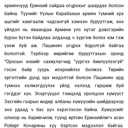
армянчууд Ерөнхий сайдаа огцрохыг шаардах болсон
байна. Түүнийг Уулын Карабахын армян түмний эрх
ашгийг хамгаалж чадсангүй хэмээн буруутгаж, энэ
үйлдэл нь яваандаа Армени улс нутаг дэвсгэрийн
бүрэн бүтэн байдлаа алдахад ч хүргэж болох юм гэж
үзэж буй аж. Пашинян огцрох бодолгүй байгаа
бололтой. Тэрбээр өөрийгөө буруутгахын оронд
“Оросын энхийг сахиулагчид “үүргээ биелүүлээгүй”
гэсэн байр суурь илэрхийлэх болжээ. Төрийн
эргэлтийн дүнд эрх мэдэлтэй болсон Пашинян ард
түмнээ хэлмэгдүүлэх үйлд нэлээд гаршиж буй
гэгддэг хүн. Эсэргүүцэл тэмцэлд оролцсон хүмүүст
Засгийн газрын өндөр албаны хүмүүсийн шийдвэрээр
энэ удаад ч бас хүч хэрэглэсэн байна. Хүмүүсийг
олноор нь баривчилж, түүнд өртсөн Ерөнхийлөгч асан
Роберт Кочаряны хүү бэртсэн мэдээлэл байгаа.