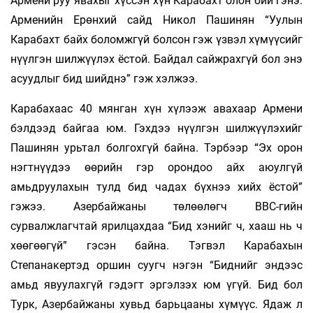
Армени руу явахыг хүссэн хүн Карабахт олон бий гэнэ.
Арменийн Ерөнхий сайд Никол Пашинян “Уулын
Карабахт байх боломжгүй болсон гэж үзвэл хүмүүсийг
нүүлгэн шилжүүлэх ёстой. Байдал сайжрахгүй бол энэ
асуудлыг бид шийднэ” гэж хэлжээ.
Карабахаас 40 мянган хүн хүлээж авахаар Армени
бэлдээд байгаа юм. Гэхдээ нүүлгэн шилжүүлэхийг
Пашинян урьтал болгохгүй байна. Тэрбээр “Эх орон
нэгтнүүдээ өөрийн гэр орондоо айх аюулгүй
амьдруулахын тулд бид чадах бүхнээ хийх ёстой”
гэжээ. Азербайжаны төлөөлөгч ВВС-гийн
сурвалжлагчтай ярилцахдаа “Бид хэнийг ч, хааш нь ч
хөөгөөгүй” гэсэн байна. Тэгвэл Карабахын
Степанакертэд оршин суугч нэгэн “Биднийг эндээс
амьд явуулахгүй гэдэгт эргэлзэх юм үгүй. Бид бол
Турк, Азербайжаны хувьд барьцааны хүмүүс. Ядаж л