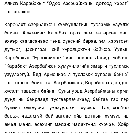
Алиев Карабахыг “Одоо Азербайжаны дотоод хэрэг”
гэж хэлжээ.
Карабахт Азербайжан хүмүүнлэгийн тусламж үзүүлж
байна. Армениас Карабах орох зам өнгөрсөн оны
эхээр хаагдсанаас тэнд хүнсний бараа, эм, хэрэгсэл
дутмаг, цахилгаан, хий хүрэлцэхгүй байжээ. Уулын
Карабахын “Ерөнхийлөгч”-ийн зөвлөх Давид Бабаян
“Карабахт Азербайжан хүмүүнлэгийн ямар ч тусламж
үзүүлээгүй. Бид Армениас л тусламж хүлээж байна”
гэж хэлсэн байх юм. Азербайжанд Карабах хэд хэдэн
хүсэлт тавьсан байна. Юуны урьд Азербайжаны арми
дунд нь байрлаад тусгаарлачихаад байгаа гэх гэр
бүлийн хүмүүсийг уулзуулахыг хүсжээ. Тэд холбоо
барьж чадахгүй байгаагаас ойр дотнын хүмүүс нь
амьд мэнд, эсэхийг мэдэж чадахгүйд хүрчээ. Хоёр
дахь хүсэлт нь амь үрэгдсэн хүмүүсээ хайж олж, хүн