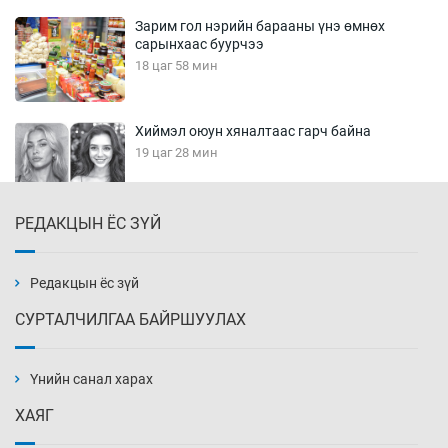
Зарим гол нэрийн барааны үнэ өмнөх
сарынхаас буурчээ
18 цаг 58 мин
Хиймэл оюун хяналтаас гарч байна
19 цаг 28 мин
РЕДАКЦЫН ЁС ЗҮЙ
Эмэгтэйчүүд Бээжин, эрэгтэйчүүд Японд
бэлтгэл базаахаар хилийн дээс алхлаа
19 цаг 58 мин
Редакцын ёс зүй
СУРТАЛЧИЛГАА БАЙРШУУЛАХ
АНУ-ын Цэргийн кибер командлалаын
ажилтнууд амиа хорлох явдал эрс
нэмэгджээ
Үнийн санал харах
20 цаг 6 мин
ХАЯГ
Монголын шигшээ Хонконгийн багийг ялж,