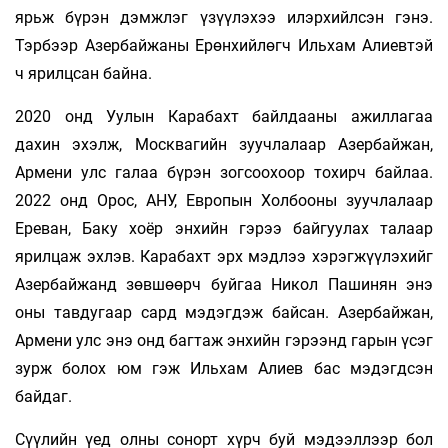
ярьж бүрэн дэмжлэг үзүүлэхээ илэрхийлсэн гэнэ.
Тэрбээр Азербайжаны Ерөнхийлөгч Ильхам Алиевтэй
ч ярилцсан байна.
2020 онд Уулын Карабахт байлдааны ажиллагаа
дахин эхэлж, Москвагийн зуучлалаар Азербайжан,
Армени улс галаа бүрэн зогсоохоор тохирч байлаа.
2022 онд Орос, АНУ, Европын Холбооны зуучлалаар
Ереван, Баку хоёр энхийн гэрээ байгуулах талаар
ярилцаж эхлэв. Карабахт эрх мэдлээ хэрэгжүүлэхийг
Азербайжанд зөвшөөрч буйгаа Никол Пашинян энэ
оны тавдугаар сард мэдэгдэж байсан. Азербайжан,
Армени улс энэ онд багтаж энхийн гэрээнд гарын үсэг
зурж болох юм гэж Ильхам Алиев бас мэдэгдсэн
байдаг.
Сүүлийн үед олны сонорт хүрч буй мэдээллээр бол