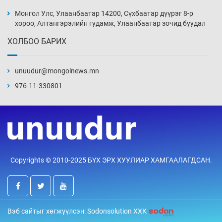
эхний хожлоо авлаа
Монгол Улс, Улаанбаатар 14200, Сүхбаатар дүүрэг 8-р
20 цаг 28 мин
хороо, Алтангэрэлийн гудамж, Улаанбаатар зочид буудал
ХОЛБОО БАРИХ
Техникийн өндөр үзүүлэлттэй агаарын хөлөг
худалдан авах хүсэлтээ уламжлав
unuudur@mongolnews.mn
20 цаг 58 мин
976-11-330801
“Шатахууны бус, бодлогын хомсдол
нүүрлээд байна”
21 цаг 28 мин
Дөрвөн чиглэлд шөнийн автобус иргэдэд
Copyrights © 2010-2025 БҮХ ЭРХ ХУУЛИАР ХАМГААЛАГДСАН.
үйлчилж буй гэв
21 цаг 58 мин
“Туул усан цогцолбор”-ын ТЭЗҮ-ийг
Вэб сайтыг хөгжүүлсэн: Sodonsolution ХХК
Энэтхэгийн компанид хариуцуулжээ