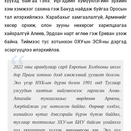
хүүхэд байгаа гэнэ. Иргэдийн хүмүүнлэгийн эрхийн
хэм хэмжээг сахина гэж Бакуд найдаж буйгаа Оросын
тал илэрхийлжээ. Карабахыг хамгаалалгүй, Арменийг
хөсөр орхиж, олон зууны нөхөрсөг харилцаагаа
хайхралгүй Алиев, Эрдоан нарт өглөө гэж Ереван үзэж
байна. Тиймээс тус хотынхон ОХУ-ын ЭСЯ-ны дэргэд
эсэргүүцлээ илэрхийлэв.
2022 оны аравдугаар сард Европын Холбооны ивээл
дор Прага хотноо дээд хэмжээний уулзалт болсон.
Энэ үеэр НҮБ-ын дүрэм болон 1991 онд Тусгаар
улсуудын хамтын нийгэмлэгээс гаргасан Алма-
Атагийн тунхаглалыг мөрдөхөө Армени,
Азербайжан улс нотолсон байдаг. Өөрөөр хэлбэл,
нэгнийхээ нутаг дэвсгэрийн бүрэн бүтэн байдал,
тусгаар тогтнолыг ЗХУ-ын БНУ байсан үеийнхээ
хил хязгаараар хүлээн зөвшөөрсөн юм. Энэ хил