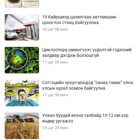
19 байршилд цахилгаан автомашин
цэнэглэх станц байгууллаа
16 цаг 58 мин
Циклоспора шимэгчээс үүдэлтэй гэдэсний
халдвар дэгдэж болзошгүй
17 цаг 28 мин
Сэтгэцийн эрүүл мэндэд “санаа тавих” олон
улсын хурал зохион байгуулна
17 цаг 58 мин
Улаан буудай ихэнх талбайд 10-12 см-ээр
өндөр ургажээ
18 цаг 28 мин