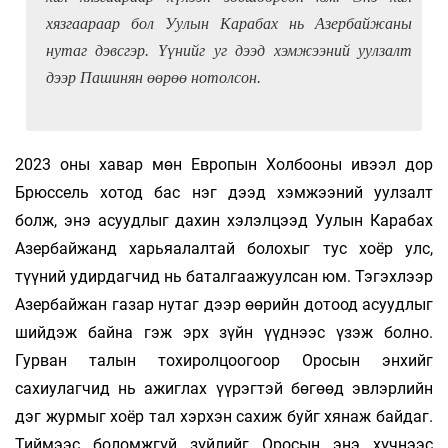
хязгаараар бол Уулын Карабах нь Азербайжаны
нутаг дэвсгэр. Үүнийг уг дээд хэмжээний уулзалт
дээр Пашинян өөрөө нотолсон.
2023 оны хавар мөн Европын Холбооны ивээл дор
Брюссель хотод бас нэг дээд хэмжээний уулзалт
болж, энэ асуудлыг дахин хэлэлцээд Уулын Карабах
Азербайжанд харьяалалтай болохыг тус хоёр улс,
түүний удирдагчид нь баталгаажуулсан юм. Тэгэхлээр
Азербайжан газар нутаг дээр өөрийн дотоод асуудлыг
шийдэж байна гэж эрх зүйн үүднээс үзэж болно.
Гурван талын тохиролцоогоор Оросын энхийг
сахиулагчид нь ажиглах үүрэгтэй бөгөөд эвлэрлийн
дэг журмыг хоёр тал хэрхэн сахиж буйг хянаж байдаг.
Тиймээс боломжгүй зүйлийг Оросын энэ хүчнээс