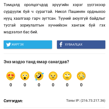
Тэмцэлд оролцогчдод эрүүгийн хэрэг үүсгэхээр
сүрдүүлж буй ч сурагтай. Никол Пашинян ордныхоо
нууц хаалгаар гарч зугтсан. Түүний аюулгүй байдлыг
тусгай зориулалтын хүчнийхэн хангаж буй гэх
мэдээлэл бас бий.
ЖИРГЭХ
ХУВААЛЦАХ
Энэ мэдээ танд ямар санагдав?
0
0
0
0
0
0
Сэтгэгдэл:
Таны IP: (216.73.217.36)