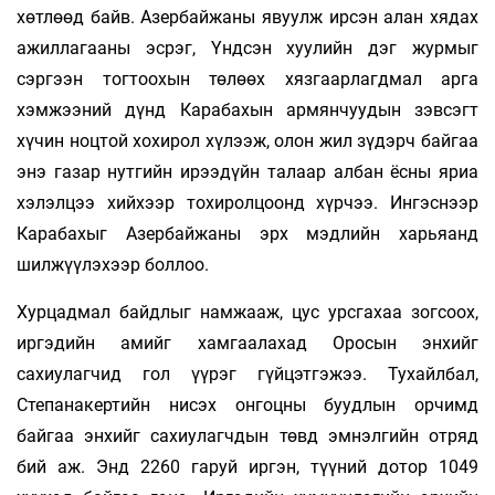
хөтлөөд байв. Азербайжаны явуулж ирсэн алан хядах
ажиллагааны эсрэг, Үндсэн хуулийн дэг журмыг
сэргээн тогтоохын төлөөх хязгаарлагдмал арга
хэмжээний дүнд Карабахын армянчуудын зэвсэгт
хүчин ноцтой хохирол хүлээж, олон жил зүдэрч байгаа
энэ газар нутгийн ирээдүйн талаар албан ёсны яриа
хэлэлцээ хийхээр тохиролцоонд хүрчээ. Ингэснээр
Карабахыг Азербайжаны эрх мэдлийн харьяанд
шилжүүлэхээр боллоо.
Хурцадмал байдлыг намжааж, цус урсгахаа зогсоох,
иргэдийн амийг хамгаалахад Оросын энхийг
сахиулагчид гол үүрэг гүйцэтгэжээ. Тухайлбал,
Степанакертийн нисэх онгоцны буудлын орчимд
байгаа энхийг сахиулагчдын төвд эмнэлгийн отряд
бий аж. Энд 2260 гаруй иргэн, түүний дотор 1049