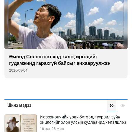
Өмнөд Солонгост хэд халж, иргэдийг
гудамжинд гарахгүй байхыг анхааруулжээ
2026-08-04
Шинэ мэдээ
Их зохиолчийн уран бүтээл, туурвил зүйн
онцлогийг олон улсын судлаачид хэлэлцлээ
16 цаг 28 мин