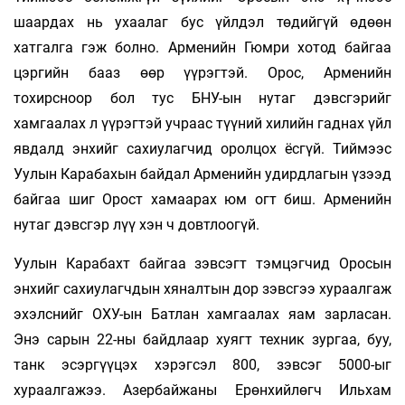
шаардах нь ухаалаг бус үйлдэл төдийгүй өдөөн
хатгалга гэж болно. Арменийн Гюмри хотод байгаа
цэргийн бааз өөр үүрэгтэй. Орос, Арменийн
тохирсноор бол тус БНУ-ын нутаг дэвсгэрийг
хамгаалах л үүрэгтэй учраас түүний хилийн гаднах үйл
явдалд энхийг сахиулагчид оролцох ёсгүй. Тиймээс
Уулын Карабахын байдал Арменийн удирдлагын үзээд
байгаа шиг Орост хамаарах юм огт биш. Арменийн
нутаг дэвсгэр лүү хэн ч довтлоогүй.
Уулын Карабахт байгаа зэвсэгт тэмцэгчид Оросын
энхийг сахиулагчдын хяналтын дор зэвсгээ хураалгаж
эхэлснийг ОХУ-ын Батлан хамгаалах яам зарласан.
Энэ сарын 22-ны байдлаар хуягт техник зургаа, буу,
танк эсэргүүцэх хэрэгсэл 800, зэвсэг 5000-ыг
хураалгажээ. Азербайжаны Ерөнхийлөгч Ильхам