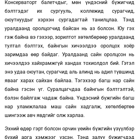
Консерваторт балетчдыг, мөн үндэсний бүжигчид
бэлтгэдэг их сургууль, коллежид сурагчид,
оюутнуудыг хэрхэн сургадагтай танилцлаа. Тэнд
уралдаанд оролцогчид байсан нь аз болсон. Юу гэх
гэж байна вэ гэхээр, зорилтот хөтөлбөрөөр уралдаанд
тултал бэлтгэх, байнгын хичээлдээ оролцох хоёр
заримдаа өөр байдаг. Уралдаанд сайн оролцсон нь
хичээлдээ хайхрамжгүй хандах тохиолдол бий. Гэтэл
энэ удаа оюутан, сурагчид аль алинд нь адил түвшинд
явааг харах сайхан байлаа. Тэгэхээр багш нар сайн
байна гэсэн үг. Суралцагчдаа байнгын бэлтгэлтэй,
бэлэн байлгаж чадаж байна. Үндэсний бүжгийн багш
нар уламжлалаа маш сайн хадгалж, хөтөлбөртөө
шингээж авч явдгийг олж харлаа.
Эхний өдөр гэрт болсон орчин үеийн бүжгийн үзүүлбэр
бүхий арга хэмжээг үзсэн. Тэнд залуу бүжигчдэд