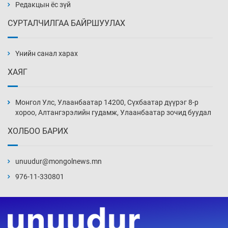
7 цаг 0 мин
Редакцын ёс зүй
СУРТАЛЧИЛГАА БАЙРШУУЛАХ
АНУ-ын Цэргийн кибер командлалаын
ажилтнууд амиа хорлох явдал эрс
нэмэгджээ
Үнийн санал харах
7 цаг 8 мин
ХАЯГ
Монголын шигшээ Хонконгийн багийг ялж,
эхний хожлоо авлаа
Монгол Улс, Улаанбаатар 14200, Сүхбаатар дүүрэг 8-р
7 цаг 30 мин
хороо, Алтангэрэлийн гудамж, Улаанбаатар зочид буудал
ХОЛБОО БАРИХ
Техникийн өндөр үзүүлэлттэй агаарын хөлөг
худалдан авах хүсэлтээ уламжлав
unuudur@mongolnews.mn
8 цаг 0 мин
976-11-330801
“Шатахууны бус, бодлогын хомсдол
нүүрлээд байна”
8 цаг 30 мин