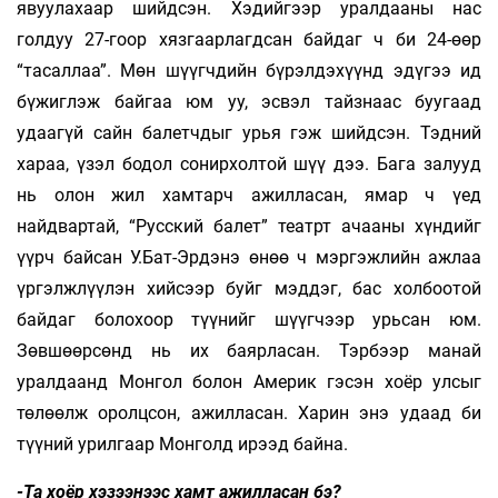
явуулахаар шийдсэн. Хэдийгээр уралдааны нас
голдуу 27-гоор хязгаарлагдсан байдаг ч би 24-өөр
“тасаллаа”. Мөн шүүгчдийн бүрэлдэхүүнд эдүгээ ид
бүжиглэж байгаа юм уу, эсвэл тайзнаас буугаад
удаагүй сайн балетчдыг урья гэж шийдсэн. Тэдний
хараа, үзэл бодол сонирхолтой шүү дээ. Бага залууд
нь олон жил хамтарч ажилласан, ямар ч үед
найдвартай, “Русский балет” театрт ачааны хүндийг
үүрч байсан У.Бат-Эрдэнэ өнөө ч мэргэжлийн ажлаа
үргэлжлүүлэн хийсээр буйг мэддэг, бас холбоотой
байдаг болохоор түүнийг шүүгчээр урьсан юм.
Зөвшөөрсөнд нь их баярласан. Тэрбээр манай
уралдаанд Монгол болон Америк гэсэн хоёр улсыг
төлөөлж оролцсон, ажилласан. Харин энэ удаад би
түүний урилгаар Монголд ирээд байна.
-Та хоёр хэзээнээс хамт ажилласан бэ?