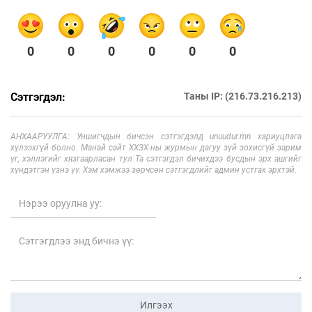
0
0
0
0
0
0
Сэтгэгдэл:
Таны IP: (216.73.216.213)
АНХААРУУЛГА: Уншигчдын бичсэн сэтгэгдэлд unuudur.mn хариуцлага
хүлээхгүй болно. Манай сайт ХХЗХ-ны журмын дагуу зүй зохисгүй зарим
үг, хэллэгийг хязгаарласан тул Та сэтгэгдэл бичихдээ бусдын эрх ашгийг
хүндэтгэн үзнэ үү. Хэм хэмжээ зөрчсөн сэтгэгдлийг админ устгах эрхтэй.
Илгээх