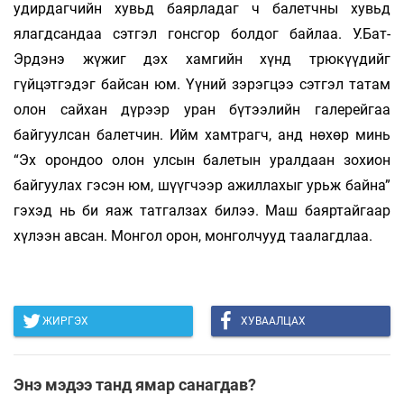
удирдагчийн хувьд баярладаг ч балетчны хувьд
ялагдсандаа сэтгэл гонсгор болдог байлаа. У.Бат-
Эрдэнэ жүжиг дэх хамгийн хүнд трюкүүдийг
гүйцэтгэдэг байсан юм. Үүний зэрэгцээ сэтгэл татам
олон сайхан дүрээр уран бүтээлийн галерейгаа
байгуулсан балетчин. Ийм хамтрагч, анд нөхөр минь
“Эх орондоо олон улсын балетын уралдаан зохион
байгуулах гэсэн юм, шүүгчээр ажиллахыг урьж байна”
гэхэд нь би яаж татгалзах билээ. Маш баяртайгаар
хүлээн авсан. Монгол орон, монголчууд таалагдлаа.
ЖИРГЭХ
ХУВААЛЦАХ
Энэ мэдээ танд ямар санагдав?