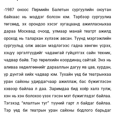
-1987 оноос Пермийн Балетын сургуулийн оюутан
байхаас нь мэддэг болсон юм. Тэрбээр сургуулиа
төгсөөд, эх орондоо хэсэг хугацаанд ажилласныхаа
дараа Москвад очоод, улмаар манай театрт ажилд
ороход нь талархан хүлээж авсан. Түүнд мэргэжлийн
сургуульд олж авсан мэдлэгээс гадна хөнгөн үсрэх,
хэцүү эргэлтүүдийг чадамгай гүйцэтгэх сайн техник,
чадвар байв. Тэр төрөлхийн координац сайтай. Энэ нь
аливаа хөдөлгөөнийг дарааллын дагуу яв цав, хурдан,
үр дүнтэй хийх чадвар юм. Тухайн үед би театрынхаа
уран сайхны удирдагчаар ажиллаж, бас бүжиглэсэн
хэвээр байлаа л даа. Заримдаа бид хоёр халз тулж,
хэн нь хэн болохоо үзэх гэсэн мэт бүжиглэдэг байлаа.
Тэгэхэд “ялалтын туг” түүний гарт л байдаг байлаа.
Тэр үед би театрын уран сайхны бодлого барьдаг