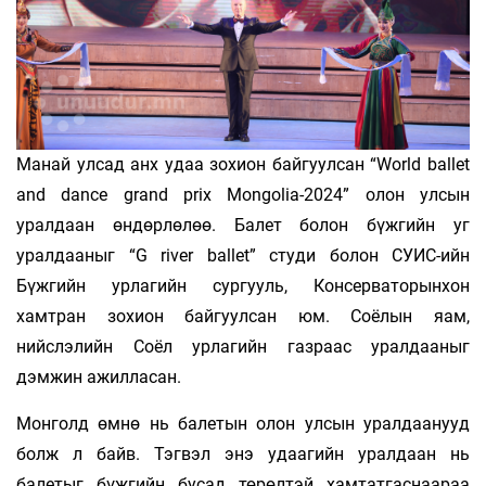
Манай улсад анх удаа зохион байгуулсан “World ballet
and dance grand prix Mongolia-2024” олон улсын
уралдаан өндөрлөлөө. Балет болон бүжгийн уг
уралдааныг “G river ballet” студи болон СУИС-ийн
Бүжгийн урлагийн сургууль, Консерваторынхон
хамтран зохион байгуулсан юм. Соёлын яам,
нийслэлийн Соёл урлагийн газраас уралдааныг
дэмжин ажилласан.
Монголд өмнө нь балетын олон улсын уралдаанууд
болж л байв. Тэгвэл энэ удаагийн уралдаан нь
балетыг бүжгийн бусад төрөлтэй хамтатгаснаараа