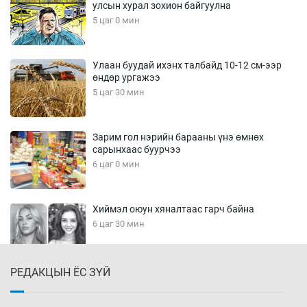
улсын хурал зохион байгуулна
5 цаг 0 мин
Улаан буудай ихэнх талбайд 10-12 см-ээр
өндөр ургажээ
5 цаг 30 мин
Зарим гол нэрийн барааны үнэ өмнөх
сарынхаас буурчээ
6 цаг 0 мин
Хиймэл оюун хяналтаас гарч байна
6 цаг 30 мин
РЕДАКЦЫН ЁС ЗҮЙ
Эмэгтэйчүүд Бээжин, эрэгтэйчүүд Японд
бэлтгэл базаахаар хилийн дээс алхлаа