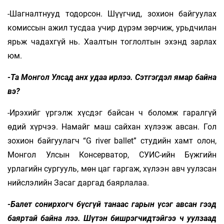
-Шагналтнууд тодорсон. Шүүгчид, зохион байгуулах
комиссын ажил тусдаа учир дүрэм зөрчиж, урьдчилан
ярьж чадахгүй нь. Хаалтын тоглолтын эхэнд зарлах
юм.
-Та Монгол Улсад анх удаа ирлээ. Сэтгэгдэл ямар байна
вэ?
-Ирэхийг үргэлж хүсдэг байсан ч боломж гаралгүй
өдий хүрчээ. Намайг маш сайхан хүлээж авсан. Гол
зохион байгуулагч “G river ballet” студийн хамт олон,
Монгол Улсын Консерватор, СУИС-ийн Бүжгийн
урлагийн сургууль, мөн цаг гаргаж, хүлээн авч уулзсан
нийслэлийн Засаг даргад баярлалаа.
-Балет сонирхогч бүсгүй танаас гарын үсэг авсан гээд
баяртай байна лээ. Шүтэн бишрэгчидтэйгээ ч уулзаад