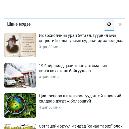
Шинэ мэдээ
Их зохиолчийн уран бүтээл, туурвил зүйн
онцлогийг олон улсын судлаачид хэлэлцлээ
3 цаг 30 мин
19 байршилд цахилгаан автомашин
цэнэглэх станц байгууллаа
4 цаг 0 мин
Циклоспора шимэгчээс үүдэлтэй гэдэсний
халдвар дэгдэж болзошгүй
4 цаг 30 мин
Сэтгэцийн эрүүл мэндэд “санаа тавих” олон