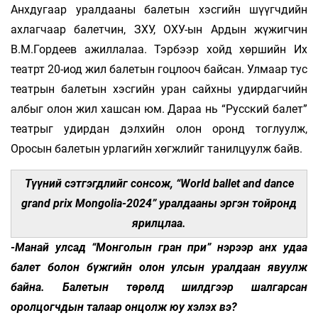
Анхдугаар уралдааны балетын хэсгийн шүүгчдийн
ахлагчаар балетчин, ЗХУ, ОХУ-ын Ардын жүжигчин
В.М.Гордеев ажиллалаа. Тэрбээр хойд хөршийн Их
театрт 20-иод жил балетын гоцлооч байсан. Улмаар тус
театрын балетын хэсгийн уран сайхны удирдагчийн
албыг олон жил хашсан юм. Дараа нь “Русский балет”
театрыг удирдан дэлхийн олон оронд тоглуулж,
Оросын балетын урлагийн хөгжлийг танилцуулж байв.
Түүний сэтгэгдлийг сонсож, “World ballet and dance
grand prix Mongolia-2024” уралдааны эргэн тойронд
ярилцлаа.
-Манай улсад “Монголын гран при” нэрээр анх удаа
балет болон бүжгийн олон улсын уралдаан явуулж
байна. Балетын төрөлд шилдгээр шалгарсан
оролцогчдын талаар онцолж юу хэлэх вэ?