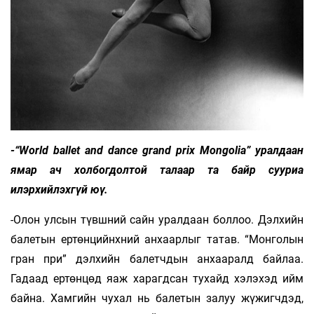
-“World ballet and dance grand prix Mongolia” уралдаан
ямар ач холбогдолтой талаар та байр сууриа
илэрхийлэхгүй юү.
-Олон улсын түвшний сайн уралдаан боллоо. Дэлхийн
балетын ертөнцийнхний анхаарлыг татав. “Монголын
гран при” дэлхийн балетчдын анхааралд байлаа.
Гадаад ертөнцөд яаж харагдсан тухайд хэлэхэд ийм
байна. Хамгийн чухал нь балетын залуу жүжигчдэд,