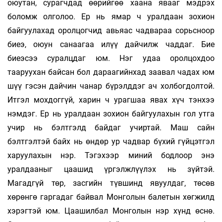
оюутан, сурагчдад өөрийгөө хаана явааг мэдрэх
боломж олголоо. Ер нь ямар ч уралдаан зохион
байгуулахад оролцогчид авьяас чадвараа сорьсноор
биеэ, оюун санаагаа илүү дайчилж чаддаг. Бие
биеэсээ суралцдаг юм. Нэг удаа оролцохдоо
тааруухан байсан бол дараагийнхад заавал чадах юм
шүү гэсэн дайчин чанар бүрэлддэг ач холбогдолтой.
Итгэл мохдоггүй, харин ч урагшаа явах хүч тэнхээ
нэмдэг. Ер нь уралдаан зохион байгуулахын гол утга
учир нь бэлтгэлд байдаг учиртай. Маш сайн
бэлтгэлтэй байх нь өндөр ур чадвар бүхий гүйцэтгэл
харуулахын нэр. Тэгэхээр миний бодлоор энэ
уралдааныг цаашид үргэлжлүүлэх нь зүйтэй.
Магадгүй төр, засгийн түвшинд явуулдаг, төсөв
хөрөнгө гаргадаг байвал Монголын балетын хөгжилд
хэрэгтэй юм. Цаашилбал Монголын нэр хүнд өснө.