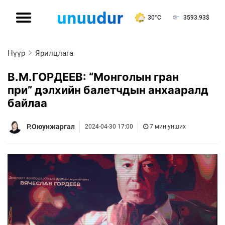
30°C
3593.93
$
Нүүр
Ярилцлага
В.М.ГОРДЕЕВ: “Монголын гран
при” дэлхийн балетчдын анхааралд
байлаа
Р.Оюунжаргал
2024-04-30 17:00
7 мин унших