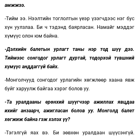
амжжээ.
-Тийм ээ. Нээлтийн тоглолтын үеэр үзэгчдээс нэг бус
хүн уулзлаа. Би ч тэдэнд баярласан. Намайг мэддэг
хүмүүс олон юм байна.
-Дэлхийн балетын урлагт таны нэр тод шүү дээ.
Тиймээс сонгодог урлагт дуртай, тодорхой түвшний
хүмүүс анддаггүй байх.
-Монголчууд сонгодог урлагийн хөгжлөөр хаана явж
буйг харуулж байгаа хэрэг болов уу.
-Та уралдааны ерөнхий шүүгчээр ажиллах явцдаа
ихийг анзаарч, ажигласан болов уу. Монголд балет
хөгжиж байна гэж хэлэх үү?
-Тэгэлгүй яах вэ. Би зөвхөн уралдаан шүүсэнгүй.