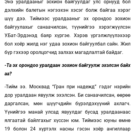
Энэ уралдааныг зохион байгуулдаг улс орнууд бол
дэлхийн балетын нэгээхэн хэсэг болж байгаа хэрэг
шүү дээ. Тиймээс уралдааныг эх орондоо зохион
байгуулахыг санаачилсан, түүнийгээ хэрэгжүүлсэн
У.Бат-Эрдэнэд баяр хүргэе. Хэрэв үргэлжлүүлэхээр
бол хоёр жилд нэг удаа зохион байгуулбал сайн. Жил
бүр гэхээр оролцогчид залхах магадлалтай байдаг.
-Та эх орондоо уралдаан зохион байгуулж эхэлсэн байх
аа?
-Тийм ээ. Москвад “Гран при надежд” гэдэг нэрийн
дор уралдаан явуулж эхэлсэн. Би санаачилсан, өөрөө
даргалсан, мөн шүүгчдийн бүрэлдэхүүний ахлагч.
Үүнийгээ манай улсад явуулдаг бусад уралдаанаас
ялгаатай байлгахыг хүссэн юм. Тиймээс юуны өмнө
19 болон 24 хүртэлх насны гэсэн хоёр ангиллаар