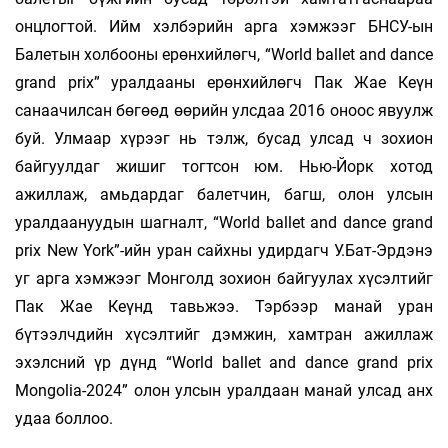
онцлогтой. Ийм хэлбэрийн арга хэмжээг БНСУ-ын
Балетын холбооны ерөнхийлөгч, “World ballet and dance
grand prix” уралдааны ерөнхийлөгч Пак Жае Кеүн
санаачилсан бөгөөд өөрийн улсдаа 2016 оноос явуулж
буй. Улмаар хүрээг нь тэлж, бусад улсад ч зохион
байгуулдаг жишиг тогтсон юм. Нью-Йорк хотод
ажиллаж, амьдардаг балетчин, багш, олон улсын
уралдаануудын шагналт, “World ballet and dance grand
prix New York”-ийн уран сайхны удирдагч У.Бат-Эрдэнэ
уг арга хэмжээг Монголд зохион байгуулах хүсэлтийг
Пак Жае Кеүнд тавьжээ. Тэрбээр манай уран
бүтээлчдийн хүсэлтийг дэмжин, хамтран ажиллаж
эхэлсний үр дүнд “World ballet and dance grand prix
Mongolia-2024” олон улсын уралдаан манай улсад анх
удаа боллоо.