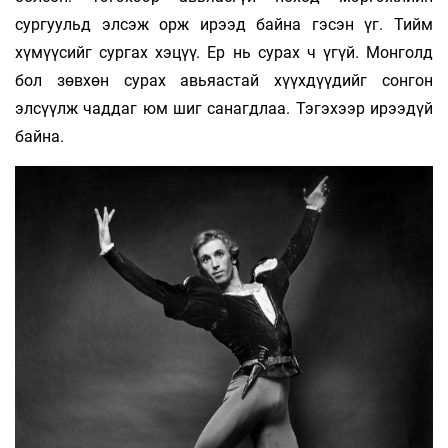
сургуульд элсэж орж ирээд байна гэсэн үг. Тийм
хүмүүсийг сургах хэцүү. Ер нь сурах ч үгүй. Монголд
бол зөвхөн сурах авьяастай хүүхдүүдийг сонгон
элсүүлж чаддаг юм шиг санагдлаа. Тэгэхээр ирээдүй
байна.