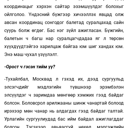
координацыг хэрхэн сайтар эзэмшүүлдэг болохыг
ойлголоо. Үндэсний бүжгээр хичээллэх явцад олж
авсан координац сонгодог балетад суралцахад сайн
суурь болж өгдөг. Бас нэг зүйл ажигласан. Бүжгийн,
балетын ч багш нар суралцагчдадаа яг л төрсөн
хүүхдүүдтэйгээ харилцаж байгаа юм шиг хандах юм.
Энэ маш чухал үзүүлэлт.
-Орост ч гэсэн тийм үү?
-Тухайлбал, Москвад л гэхэд их, дээд сургуульд
элсэгчдийг мэдлэгийн түвшнээр эрэмбэлэн
элсүүлдэг ч заримдаа мөнгөөр хэмжих гээд байдаг
болсон. Боловсрол арилжааны шинж чанартай болоод
ирэхээр мөн чанар нь алдагдах гээд байдаг талтай.
Урлагийн сургуулиудад бас ийм байдал ажиглагддаг
болсон. Тэгэхээр авьяасгүй нөхөд мэргэжлийн