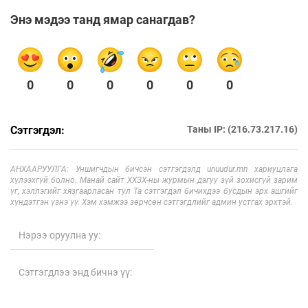
Энэ мэдээ танд ямар санагдав?
0
0
0
0
0
0
Сэтгэгдэл:
Таны IP: (216.73.217.16)
АНХААРУУЛГА: Уншигчдын бичсэн сэтгэгдэлд unuudur.mn хариуцлага
хүлээхгүй болно. Манай сайт ХХЗХ-ны журмын дагуу зүй зохисгүй зарим
үг, хэллэгийг хязгаарласан тул Та сэтгэгдэл бичихдээ бусдын эрх ашгийг
хүндэтгэн үзнэ үү. Хэм хэмжээ зөрчсөн сэтгэгдлийг админ устгах эрхтэй.