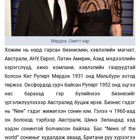
Мердок, Смитт нар
Хожим нь нэрд гарсан бизнесмен, хэвлэлийн магнат,
Австрали, АНУ, Европ, Латин Америк, Азид мэдээллийн
хэрэгслүүд, кино компани, хэвлэлийн газруудтай
болсон Кит Руперт Мердок 1931 онд Мельбурн хотод
төржээ. Оксфордод сурч байсан Руперт 1952 онд эцгээ
нас барахад гэр бүлийнхээ бизнесийг
үргэлжлүүлэхээр Австралид буцаж ирэв. Бизнес гэдэг
нь “New” гэдэг жижигхэн сонин юм. Гэлээ ч 1960-аад
он болоход тэрбээр Австрали, Шинэ Зеландад хэд
хэдэн сонинтой болчихсон байлаа. Бас “News of the
world” сониныг худалдаж аваад, Британи руу хүрээгээ