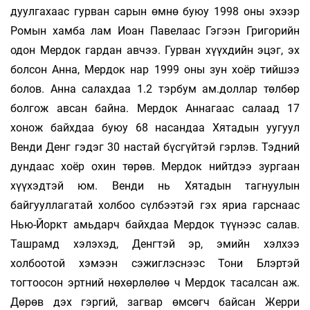
дуулгахаас гурван сарын өмнө буюу 1998 оны эхээр
Ромын хамба лам Иоан Павелаас Гэгээн Григорийн
одон Мердок гардан авчээ. Гурван хүүхдийн эцэг, эх
болсон Анна, Мердок нар 1999 оны зун хоёр тийшээ
болов. Анна салахдаа 1.2 тэрбум ам.доллар төлбөр
болгож авсан байна. Мердок Аннагаас салаад 17
хонож байхдаа буюу 68 насандаа Хятадын уугуул
Венди Денг гэдэг 30 настай бүсгүйтэй гэрлэв. Тэдний
дундаас хоёр охин төрөв. Мердок нийтдээ зургаан
хүүхэдтэй юм. Венди нь Хятадын тагнуулын
байгууллагатай холбоо сүлбээтэй гэх яриа гарснаас
Нью-Йоркт амьдарч байхдаа Мердок түүнээс салав.
Ташрамд хэлэхэд, Денгтэй эр, эмийн хэлхээ
холбоотой хэмээн сэжиглэснээс Тони Блэртэй
тогтоосон эртний нөхөрлөлөө ч Мердок тасалсан аж.
Дөрөв дэх гэргий, загвар өмсөгч байсан Жерри