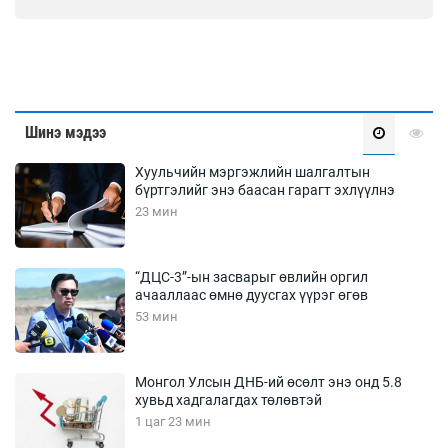
Шинэ мэдээ
Хуульчийн мэргэжлийн шалгалтын
бүртгэлийг энэ баасан гарагт эхлүүлнэ
23 мин
“ДЦС-3”-ын засварыг өвлийн оргил
ачааллаас өмнө дуусгах үүрэг өгөв
53 мин
Монгол Улсын ДНБ-ий өсөлт энэ онд 5.8
хувьд хадгалагдах төлөвтэй
1 цаг 23 мин