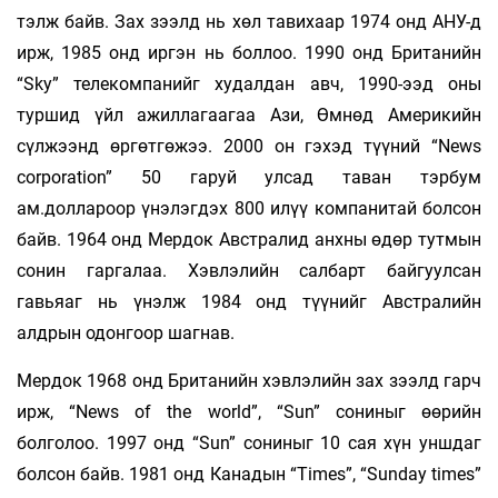
тэлж байв. Зах зээлд нь хөл тавихаар 1974 онд АНУ-д
ирж, 1985 онд иргэн нь боллоо. 1990 онд Британийн
“Sky” телекомпанийг худалдан авч, 1990-ээд оны
туршид үйл ажиллагаагаа Ази, Өмнөд Америкийн
сүлжээнд өргөтгөжээ. 2000 он гэхэд түүний “News
сorporation” 50 гаруй улсад таван тэрбум
ам.доллароор үнэлэгдэх 800 илүү компанитай болсон
байв. 1964 онд Мердок Австралид анхны өдөр тутмын
сонин гаргалаа. Хэвлэлийн салбарт байгуулсан
гавьяаг нь үнэлж 1984 онд түүнийг Австралийн
алдрын одонгоор шагнав.
Мердок 1968 онд Британийн хэвлэлийн зах зээлд гарч
ирж, “News of the world”, “Sun” сониныг өөрийн
болголоо. 1997 онд “Sun” сониныг 10 сая хүн уншдаг
болсон байв. 1981 онд Канадын “Times”, “Sunday times”