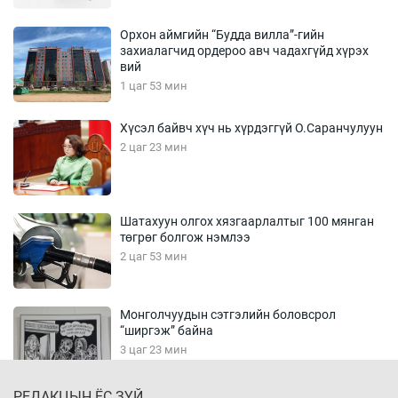
Орхон аймгийн “Будда вилла”-гийн
захиалагчид ордероо авч чадахгүйд хүрэх
вий
1 цаг 53 мин
Хүсэл байвч хүч нь хүрдэггүй О.Саранчулуун
2 цаг 23 мин
Шатахуун олгох хязгаарлалтыг 100 мянган
төгрөг болгож нэмлээ
2 цаг 53 мин
Монголчуудын сэтгэлийн боловсрол
“ширгэж” байна
3 цаг 23 мин
РЕДАКЦЫН ЁС ЗҮЙ