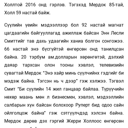
Холлтой 2016 онд гэрлэв. Тэгэхэд Мердок 85-тай,
Холл 59 настай байж.
Сүүлийн үеийн мэдээллээр бол 92 настай магнат
цагдаагийн байгууллагад ажиллаж байсан Энн Лесли
Смиттийг тав дахь удаагийн ханиа болгон сонгожээ.
66 настай энэ бүсгүйтэй өнгөрсөн онд танилцсан
байна. 20 тэрбум ам.долларын хөрөнгөтэй, дэлхий
даяар тархсан олон тооны хэвлэл, телевизийн
сувагтай Мердок “Энэ хайр минь сүүлчийнх гэдгийг би
мэдэж байна. Тэгсэн нь ч дээр” гэж хэлжээ. Тэгвэл
Смит “Би сүүлийн 14 жил ганцаар байлаа. Түрүүчийн
нөхөр маань мөн л бизнесмен, хэвлэл, мэдээллийн
салбарын хүн байсан болохоор Руперт бид одоо сайн
ойлголцож байна” гэж сэтгүүлчдэд хэлсэн байна.
Мердок дөрөв дэх гэргий Жерри Холлоос өнгөрсөн