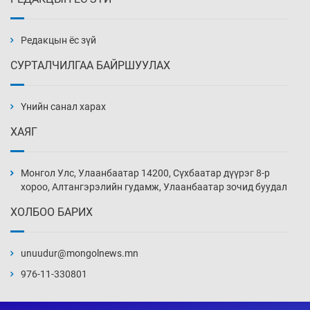
Их зохиолчийн уран бүтээл, туурвил зүйн
онцлогийг олон улсын судлаачид хэлэлцлээ
2026-08-07
Редакцын ёс зүй
СУРТАЛЧИЛГАА БАЙРШУУЛАХ
19 байршилд цахилгаан автомашин
цэнэглэх станц байгууллаа
Үнийн санал харах
2026-08-07
ХАЯГ
Циклоспора шимэгчээс үүдэлтэй гэдэсний
халдвар дэгдэж болзошгүй
Монгол Улс, Улаанбаатар 14200, Сүхбаатар дүүрэг 8-р
2026-08-07
хороо, Алтангэрэлийн гудамж, Улаанбаатар зочид буудал
ХОЛБОО БАРИХ
Сэтгэцийн эрүүл мэндэд “санаа тавих” олон
улсын хурал зохион байгуулна
unuudur@mongolnews.mn
2026-08-07
976-11-330801
Улаан буудай ихэнх талбайд 10-12 см-ээр