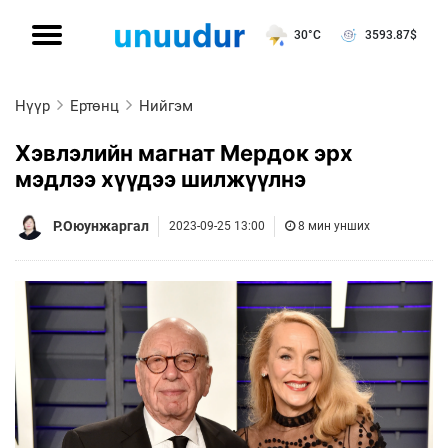
30°C
3593.87
$
Нүүр
Ертөнц
Нийгэм
Хэвлэлийн магнат Мердок эрх
мэдлээ хүүдээ шилжүүлнэ
Р.Оюунжаргал
2023-09-25 13:00
8 мин унших