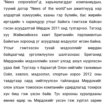
“News сorporation”-д харьяалагддаг компаниудын,
түүний дотор “News of the world”-ын ажилтнууд нэр
алдартай хүмүүсийн, хааны гэр бүлийн, бас жирийн
иргэдийн ч харилцуур утсыг байнга гэмтээж байсан
гэсэн асуудалтай Мердок 2011 онд тулгарчээ. Тэгээд
хүү Жеймсийнхээ хамт Британийн парламентын
Байнгын хороонд уг асуудлаар мэдүүлэг өгсөн байна.
Утсыг гэмтээсэн тухай мэдээллийг мөрдөн
байцаагчид үргэлжлүүлэн шалгаснаас Британид
Мердокийн мэдээллийн эзэнт улсад аюул нүүрлэсэн
удаа бий. Түүгээр ч барахгүй Олон нийтийн танхимын
Соёл, хэвлэл, мэдээлэл, спортын хороо 2012 оны
тавдугаар сард нийтлүүлсэн тайландаа Мердокийг
олон улсын томоохон компанийн удирдлагад тохирох
хүн биш гэж үзсэн байв. Тус хорооны хуралдааны
өмнөх өдөр нь Мердокийг үхсэн гэж хүртэл зарим