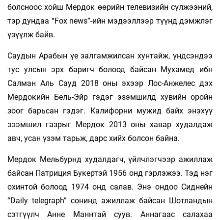
болсноос хойш Мердок өөрийн телевизийн сүлжээний,
тэр дундаа “Fox news”-ийн мэдээллээр түүнд дэмжлэг
үзүүлж байв.
Саудын Арабын үе залгамжилсан хунтайж, үндсэндээ
тус улсын эрх баригч болоод байсан Мухамед ибн
Салман Аль Сауд 2018 оны эхээр Лос-Анжелес дэх
Мердокийн Бель-Эйр гэдэг эзэмшилд хувийн оройн
зоог барьсан гэдэг. Калифорни мужид байх энэхүү
эзэмшил газрыг Мердок 2013 оны хавар худалдаж
авч, усан үзэм тарьж, дарс хийх болсон байна.
Мердок Мельбурнд худалдагч, үйлчлэгчээр ажиллаж
байсан Патриция Букертэй 1956 онд гэрлэжээ. Тэд нэг
охинтой болоод 1974 онд салав. Энэ ондоо Сиднейн
“Daily telegraph” сонинд ажиллаж байсан Шотландын
сэтгүүлч Анне Маннтай суув. Аннагаас салахаа