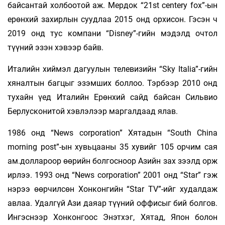
байсантай холбоотой аж. Мердок “21st сentery fox”-ын
ерөнхий захирлын суудлаа 2015 онд орхисон. Гэсэн ч
2019 онд тус компани “Disney”-гийн мэдэлд очтол
түүний эзэн хэвээр байв.
Италийн хиймэл дагуулын телевизийн “Sky Italia”-гийн
хяналтын багцыг эзэмших боллоо. Тэрбээр 2010 онд
тухайн үед Италийн Ерөнхий сайд байсан Сильвио
Берлусконитой хэвлэлээр маргалдаад ялав.
1986 онд “News сorporation” Хятадын “South China
morning post”-ын хувьцааны 35 хувийг 105 орчим сая
ам.доллароор өөрийн болгосноор Азийн зах зээлд орж
ирлээ. 1993 онд “News сor­poration” 2001 онд “Star” гэж
нэрээ өөрчилсөн Хонконгийн “Star TV”-ийг худалдаж
авлаа. Удалгүй Ази даяар түүний оффисыг бий болгов.
Ингэснээр Хонконгоос Энэтхэг, Хятад, Япон болон