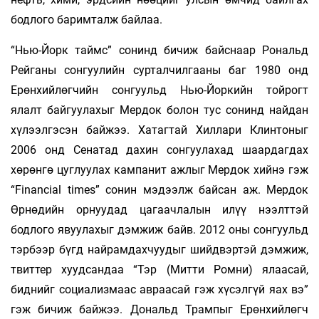
бодлого баримталж байлаа.
“Нью-Йорк таймс” сонинд бичиж байснаар Рональд
Рейганы сонгуулийн сурталчилгааны баг 1980 онд
Ерөнхийлөгчийн сонгуульд Нью-Йоркийн тойрогт
ялалт байгуулахыг Мердок болон тус сонинд найдан
хүлээлгэсэн байжээ. Хатагтай Хиллари Клинтоныг
2006 онд Сенатад дахин сонгуулахад шаардагдах
хөрөнгө цуглуулах кампанит ажлыг Мердок хийнэ гэж
“Financial times” сонин мэдээлж байсан аж. Мердок
Өрнөдийн орнуудад цагаачлалын илүү нээлттэй
бодлого явуулахыг дэмжиж байв. 2012 оны сонгуульд
тэрбээр бүгд найрамдахчуудыг шийдвэртэй дэмжиж,
твиттер хуудсандаа “Тэр (Митти Ромни) ялаасай,
биднийг социализмаас авраасай гэж хүсэлгүй яах вэ”
гэж бичиж байжээ. Дональд Трампыг Ерөнхийлөгч