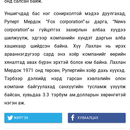
онд салсан байж.
Уншигчдад бас нэг сонирхолтой мэдээ дуулгахад,
Руперт Мердок “Fox сorporation”-ы дарга, “News
сorporation”-ы гүйцэтгэх захирлын албаа хүүдээ
шилжүүлж, эдгээр компанийн хүндэт даргын алба
хашихаар шийдсэн байна. Хүү Лахлан нь ирэх
арваннэгдүгээр сард энэ хоёр компанийг өөрийн
хяналтад авах бүрэн эрхтэй болох юм байна. Лахлан
Мердок 1971 онд төрсөн, Рупертийн хоёр дахь хүүхэд.
Тэрбээр дэлхийд нэрд гарсан хэвлэлийн олон
компани байгуулахад санхүүгийн тусламж үзүүлж
байсан, хувьдаа 3.3 тэрбум ам.долларын хөрөнгөтэй
нэгэн аж.
ЖИРГЭХ
ХУВААЛЦАХ