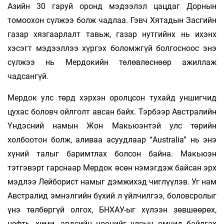
Азийн 30 гаруй оронд мэдээлэл цацдаг Дорнын
томоохон сүлжээ болж чадлаа. Гэвч Хятадын Засгийн
газар хязгаарлалт тавьж, газар нутгийнх нь ихэнх
хэсэгт мэдээллээ хүргэх боломжгүй болгосноос энэ
сүлжээ нь Мердокийн төлөвлөснөөр ажиллаж
чадсангүй.
Мердок улс төрд хэрхэн оролцсон тухайд уншигчид
цухас боловч ойлголт авсан байх. Тэрбээр Австралийн
Үндэсний намын Жон Макьюэнтэй улс төрийн
холбоотон болж, аливаа асуудлаар “Australia” нь энэ
хүний талыг баримтлах болсон байна. Макьюэн
тэтгэвэрт гарснаар Мердок өсөн нэмэгдэж байсан эрх
мэдлээ Лейборист намыг дэмжихэд чиглүүлэв. Уг нам
Австралид эмнэлгийн бүхий л үйлчилгээ, боловсролыг
үнэ төлбөргүй олгох, БНХАУ-ыг хүлээн зөвшөөрөх,
нефть, хими, эрдсийн нөөцийг улсын өмчид байлгах