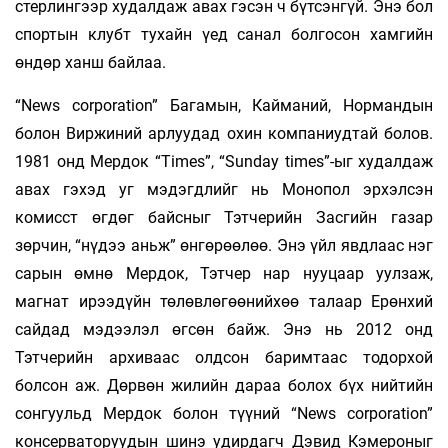
стерлингээр худалдаж авах гэсэн ч бүтсэнгүй. Энэ бол
спортын клубт тухайн үед санал болгосон хамгийн
өндөр ханш байлаа.
“News сorporation” Багамын, Кайманий, Нормандын
болон Виржиний арлуудад охин компаниудтай болов.
1981 онд Мердок “Times”, “Sunday times”-ыг худалдаж
авах гэхэд уг мэдэгдлийг нь Монопол эрхэлсэн
комисст өгдөг байсныг Тэтчерийн Засгийн газар
зөрчин, “нүдээ аньж” өнгөрөөлөө. Энэ үйл явдлаас нэг
сарын өмнө Мердок, Тэтчер нар нууцаар уулзаж,
магнат ирээдүйн төлөвлөгөөнийхөө талаар Ерөнхий
сайдад мэдээлэл өгсөн байж. Энэ нь 2012 онд
Тэтчерийн архиваас олдсон баримтаас тодорхой
болсон аж. Дөрвөн жилийн дараа болох бүх нийтийн
сонгуульд Мердок болон түүний “News сorpo­ration”
консерваторуудын шинэ удирдагч Дэвид Кэмероныг