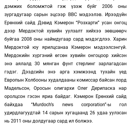
дэмжих боломжтой гэж үзэж буйг 2006 оны
зургадугаар сарын эцсээр ВВС мэдээлэв. Ирээдүйн
Ерөнхий сайд Дэвид Кэмерон “Розхарти” усан онгоц
дээр Мердоктой хувийн уулзалт хийхээ зөвшөөрч
буйгаа 2008 оны наймдугаар сард мэдэгдлээ. Харин
Мердоктой юу ярилцсанаа Кэмерон мэдээлсэнгүй.
Мердокийн хүргэний өгсөн хувийн онгоцоор хийсэн
энэ аялалд 30 мянган фунт стерлинг зарлагадсан
гэдэг. Дээдсийн энэ арга хэмжээнд тухайн үед
Европын Холбооны худалдааны комиссар байсан лорд
Мадельсон, Оросын олигархи Олег Дерипаска нар
оролцсон гэсэн яриа байдаг. Кэмерон Ерөнхий сайд
байхдаа “Murdoch’s news corporation”-ы гол
удирдлагуудтай 14 сарын хугацаанд 26 удаа уулзсан
нь 2011 оны долдугаар сард ил болжээ.