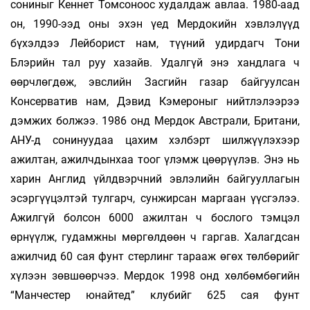
сониныг Кеннет Томсоноос худалдаж авлаа. 1980-аад
он, 1990-ээд оны эхэн үед Мердокийн хэвлэлүүд
бүхэлдээ Лейборист нам, түүний удирдагч Тони
Блэрийн тал руу хазайв. Удалгүй энэ хандлага ч
өөрчлөгдөж, эвслийн Засгийн газар байгуулсан
Консерватив нам, Дэвид Кэмероныг нийтлэлээрээ
дэмжих болжээ. 1986 онд Мердок Австрали, Британи,
АНУ-д сонинуудаа цахим хэлбэрт шилжүүлэхээр
ажилтан, ажилчдынхаа тоог үлэмж цөөрүүлэв. Энэ нь
харин Англид үйлдвэрчний эвлэлийн байгууллагын
эсэргүүцэлтэй тулгарч, сунжирсан маргаан үүсгэлээ.
Ажилгүй болсон 6000 ажилтан ч бослого тэмцэл
өрнүүлж, гудамжны мөргөлдөөн ч гаргав. Халагдсан
ажилчид 60 сая фунт стерлинг тарааж өгөх төлбөрийг
хүлээн зөвшөөрчээ. Мердок 1998 онд хөлбөмбөгийн
“Манчестер юнайтед” клубийг 625 сая фунт