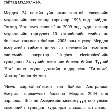
сайтад мэдээлжээ.
Мердок 24 цагийн үйл ажиллагаатай телевизийн
мэдээллийн зах зээлд гарахаар 1996 онд шийдэв.
Тэгээд “Fox news channel” нь 2009 онд судалгаагаар
мэдээллийн тэргүүлэх 10 хөтөлбөрийн есийнх нь
болзлыг хангасан байлаа. 2003 оны эцсээр Мердок
Америкийн хиймэл дагуулын телевизийн томоохон
системийн оператор “Hughes еlectronics”-ийн
хувьцааны 34 хувийг эзэмших болсон байна. Түүний
“Fox” кино студи дэлхийд алдаршсан “Титаник”,
“Аватар” киног бүтээв.
“News сorporation”-ыхоо төв байрыг Австралиас
Америкт шилжүүлэх болсноо Мердок 2004 онд
зарлалаа. Энэ нь Америкийн менежерүүд өөр улсын
компанийн хувьцааг худалдаж авахаас татгалздаг