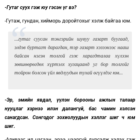
-Гутаг суух гэж юу гэсэн үг вэ?
-Гутаж, гундан, хийморь доройтохыг хэлж байгаа юм.
...гутаг суусан тэнгэрийн шувуу газарт буугаад,
элдэв буртагт дарагдан, тэр газарт хэзээнээс нааш
байсан нэгэн толгой гэж харагдталаа хүлээн
зөвшөөрөгдөх хүртэлх хугацаанд уг бор толгойг
тойрон болсон үйл явдлуудын тухай өгүүлдэг юм...
-Эр, эмийн явдал, үүлэн борооны ажлын талаар
нууцлаг хэрнээ илэн далангүй, бас чамин хэлсэн
санагдсан. Сонгодог зохиолуудын хэллэг шиг ч юм
шиг.
-Аливааг ил цагаан, эрээ цээргүй дүрсэлж хэлэх гэж