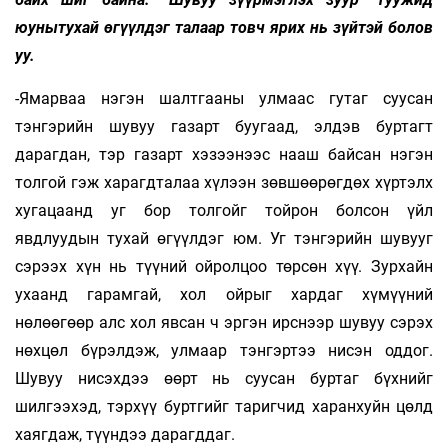
юунытухай өгүүлдэг талаар товч ярих нь зүйтэй болов
уу.
-Ямарваа нэгэн шалтгааны улмаас гутаг суусан
тэнгэрийн шувуу газарт буугаад, элдэв буртагт
дарагдан, тэр газарт хэзээнээс нааш байсан нэгэн
толгой гэж харагдталаа хүлээн зөвшөөрөгдөх хүртэлх
хугацаанд уг бор толгойг тойрон болсон үйл
явдлуудын тухай өгүүлдэг юм. Уг тэнгэрийн шувууг
сэрээх хүн нь түүний ойролцоо төрсөн хүү. Зурхайн
ухаанд гарамгай, хол ойрыг хардаг хүмүүний
нөлөөгөөр алс хол явсан ч эргэн ирснээр шувуу сэрэх
нөхцөл бүрэлдэж, улмаар тэнгэртээ нисэн оддог.
Шувуу нисэхдээ өөрт нь суусан буртаг бүхнийг
шилгээхэд, тэрхүү буртгийг таригчид харанхуйн цөлд
хаягдаж, түүндээ дарагддаг.