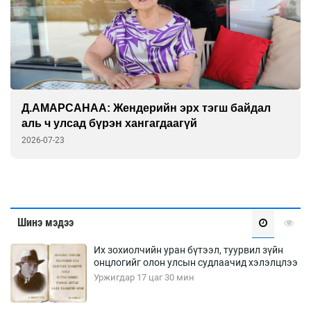
Д.АМАРСАНАА: Жендерийн эрх тэгш байдал
аль ч улсад бүрэн хангагдаагүй
2026-07-23
Шинэ мэдээ
Их зохиолчийн уран бүтээл, туурвил зүйн
онцлогийг олон улсын судлаачид хэлэлцлээ
Уржигдар 17 цаг 30 мин