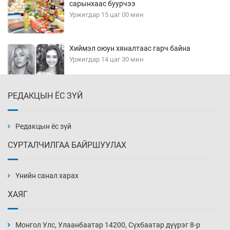
сарынхаас буурчээ
Уржигдар 15 цаг 00 мин
Хиймэл оюун хяналтаас гарч байна
Уржигдар 14 цаг 30 мин
РЕДАКЦЫН ЁС ЗҮЙ
Эмэгтэйчүүд Бээжин, эрэгтэйчүүд Японд
бэлтгэл базаахаар хилийн дээс алхлаа
Уржигдар 14 цаг 00 мин
Редакцын ёс зүй
СУРТАЛЧИЛГАА БАЙРШУУЛАХ
АНУ-ын Цэргийн кибер командлалаын
ажилтнууд амиа хорлох явдал эрс
нэмэгджээ
Үнийн санал харах
Уржигдар 13 цаг 52 мин
ХАЯГ
Монголын шигшээ Хонконгийн багийг ялж,
эхний хожлоо авлаа
Монгол Улс, Улаанбаатар 14200, Сүхбаатар дүүрэг 8-р