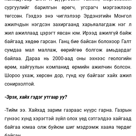
сургуулийг барилгын өрөгч, угсрагч мэргэжлээр
төгссөн. Гэхдээ энэ чиглэлээр Эрдэнэтийн Монгол
ажилчдын нэгдсэн захиргаанд харьяалагдаж нэг л
жил ажиллаад цэрэгт явсан юм. Ирээд ажилгүй байж
байгаад хөдөө гарсан. Ганц бие байсан болохоор Галт
сумдаа мал маллаж, өөрийгөө болгож амьдардаг
байлаа. Дараа нь 2000-аад оны эхнээс геологийн
өрөм, хайгуулын компанид өрмийн ажилчин болсон.
Шороо ухаж, хөрсөн дор, гүнд юу байгааг хайх ажил
сонирхолтой.
-Эрэх, хайх гэдэг утгаар уу?
-Тийм ээ. Хайхад зарим газраас нүүрс гарна. Газрын
гүнээс хүнд хэрэгтэй зүйл олох үед сэтгэлдээ хайгаад
байгаа юмаа олж буйюм шиг мэдрэмж хааяа төрдөг
байсан.