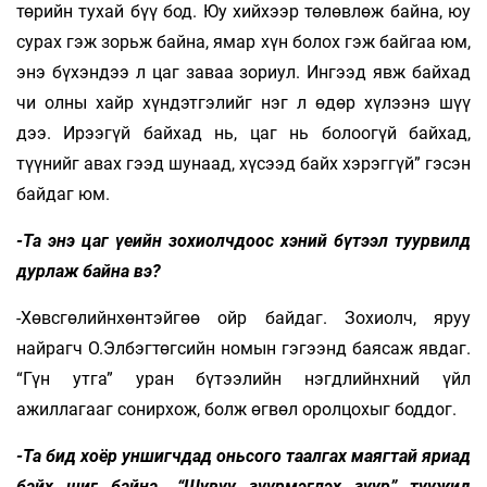
төрийн тухай бүү бод. Юу хийхээр төлөвлөж байна, юу
сурах гэж зорьж байна, ямар хүн болох гэж байгаа юм,
энэ бүхэндээ л цаг заваа зориул. Ингээд явж байхад
чи олны хайр хүндэтгэлийг нэг л өдөр хүлээнэ шүү
дээ. Ирээгүй байхад нь, цаг нь болоогүй байхад,
түүнийг авах гээд шунаад, хүсээд байх хэрэггүй” гэсэн
байдаг юм.
-Та энэ цаг үеийн зохиолчдоос хэний бүтээл туурвилд
дурлаж байна вэ?
-Хөвсгөлийнхөнтэйгөө ойр байдаг. Зохиолч, яруу
найрагч О.Элбэгтөгсийн номын гэгээнд баясаж явдаг.
“Гүн утга” уран бүтээлийн нэгдлийнхний үйл
ажиллагааг сонирхож, болж өгвөл оролцохыг боддог.
-Та бид хоёр уншигчдад оньсого таалгах маягтай яриад
байх шиг байна. “Шувуу зүүрмэглэх зуур” туужид