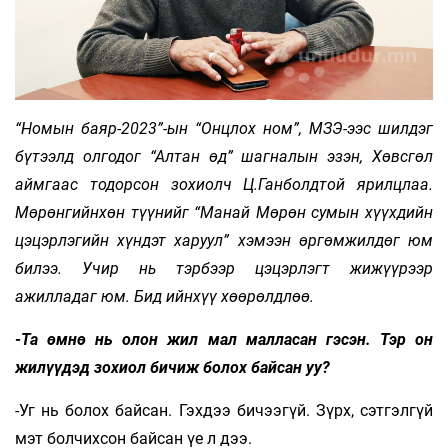
“Номын баяр-2023”-ын “Онцлох ном”, МЗЭ-ээс шилдэг
бүтээлд олгодог “Алтан өд” шагналын эзэн, Хөвсгөл
аймгаас тодорсон зохиолч Ц.Ганболдтой ярилцлаа.
Мөрөнгийнхөн түүнийг “Манай Мөрөн сумын хүүхдийн
цэцэрлэгийн хүндэт харуул” хэмээн өргөмжилдөг юм
билээ. Учир нь тэрбээр цэцэрлэгт жижүүрээр
ажилладаг юм. Бид ийнхүү хөөрөлдлөө.
-Та өмнө нь олон жил мал малласан гэсэн. Тэр он
жилүүдэд зохиол бичиж болох байсан уу?
-Уг нь болох байсан. Гэхдээ бичээгүй. Зүрх, сэтгэлгүй
мэт болчихсон байсан үе л дээ.