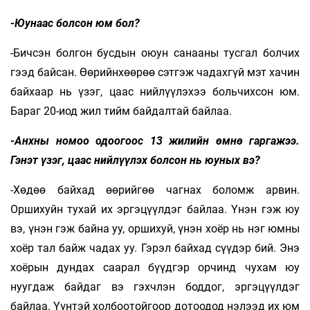
-Юунаас болсон юм бол?
-Бичсэн болгон бусдын оюун санааны тусгал болчих
гээд байсан. Өөрийнхөөрөө сэтгэж чадахгүй мэт хачин
байхаар нь үзэг, цаас нийлүүлэхээ больчихсон юм.
Бараг 20-иод жил тийм байдалтай байлаа.
-Анхны номоо одоогоос 13 жилийн өмнө гаргажээ.
Гэнэт үзэг, цаас нийлүүлэх болсон нь юуных вэ?
-Хөдөө байхад өөрийгөө чагнах боломж арвин.
Оршихуйн тухай их эргэцүүлдэг байлаа. Үнэн гэж юу
вэ, үнэн гэж байна уу, оршихуй, үнэн хоёр нь нэг юмны
хоёр тал байж чадах уу. Гэрэл байхад сүүдэр бий. Энэ
хоёрын дундах саарал бүүдгэр орчинд чухам юу
нуугдаж байдаг вэ гэхчлэн боддог, эргэцүүлдэг
байлаа. Үүнтэй холбоотойгоор дотоодод нэлээд их юм