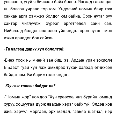
уншсан ч, үгүй ч бичсээр байх болно. Яагаад гэвэл цаг
нь болсон учраас тэр юм. Үндэсний номын баяр гэж
сайхан арга хэмжээ болдог юм байна. Орон нутаг руу
сайтар чиглүүлж, хүрээг өргөтгөвөл сайн сан.
Нийслэлд болдог энэ олон үйл явдал орон нутагт мөн
ижил өрнөдөг бол сайхан.
-Та нэлээд даруу хүн бололтой.
-Биеэ тоох нь миний зан биш ээ. Ардын уран зохиолч
Б.Бааст гуай хүн яаж амьдрах тухай хэлээд өгчихсөн
байдаг юм. Би баримталж явдаг.
-Юу гэж хэлсэн байдаг вэ?
-“Номын жор” номдоо “Хүн ерөөсөө, янз бүрийн юманд
хуруу, хошуугаа дүрж явахын хэрэг байхгүй. Элдэв хов
жив, хэрүүл маргаан, эрх мэдэл, гавьяа шагнал, нэр