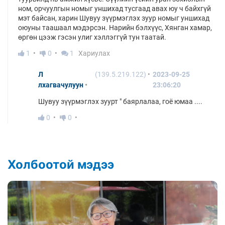
ном, орчуулгын номыг уншихад тусгаад авах юу ч байхгүй
мэт байсан, харин Шувуу зүүрмэглэх зуур номыг уншихад
оюуны таашаал мэдэрсэн. Нарийн бэлхүүс, Хянган хамар,
өргөн цээж гэсэн улиг хэллэггүй тун таатай.
1
0
1
Хариулах
Л
(139.5.219.122)
2023-09-25
лхагвачулуун
23:06:20
Шувуу зүүрмэглэх зуурт " баярлалаа, гоё юмаа ....
0
0
Холбоотой мэдээ