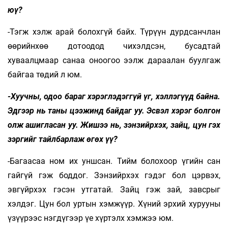
юү?
-Тэгж хэлж арай болохгүй байх. Түрүүн дурдсанчлан
өөрийнхөө дотоодод чихэлдсэн, бусадтай
хуваалцмаар санаа оноогоо ээлж дараалан буулгаж
байгаа төдий л юм.
-Хуучны, одоо бараг хэрэглэдэггүй үг, хэллэгүүд байна.
Эдгээр нь таны цээжинд байдаг уу. Эсвэл хэрэг болгон
олж ашигласан уу. Жишээ нь, зэнзийрхэх, зайц, цун гэх
зэргийг тайлбарлаж өгөх үү?
-Багаасаа ном их уншсан. Тийм болохоор үгийн сан
гайгүй гэж боддог. Зэнзийрхэх гэдэг бол цэрвэх,
эвгүйрхэх гэсэн утгатай. Зайц гэж зай, завсрыг
хэлдэг. Цун бол уртын хэмжүүр. Хүний эрхий хурууны
үзүүрээс нэгдүгээр үе хүртэлх хэмжээ юм.