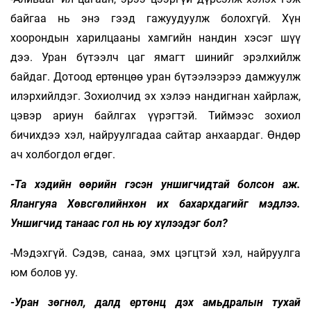
байгаа нь энэ гээд гажуудуулж болохгүй. Хүн
хоорондын харилцааны хамгийн нандин хэсэг шүү
дээ. Уран бүтээлч цаг ямагт шинийг эрэлхийлж
байдаг. Дотоод ертөнцөө уран бүтээлээрээ дамжуулж
илэрхийлдэг. Зохиолчид эх хэлээ нандигнан хайрлаж,
цэвэр ариун байлгах үүрэгтэй. Тиймээс зохиол
бичихдээ хэл, найруулгадаа сайтар анхаардаг. Өндөр
ач холбогдол өгдөг.
-Та хэдийн өөрийн гэсэн уншигчидтай болсон аж.
Ялангуяа Хөвсгөлийнхөн их бахархдагийг мэдлээ.
Уншигчид танаас гол нь юу хүлээдэг бол?
-Мэдэхгүй. Сэдэв, санаа, эмх цэгцтэй хэл, найруулга
юм болов уу.
-Уран зөгнөл, далд ертөнц дэх амьдралын тухай