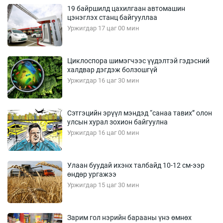
19 байршилд цахилгаан автомашин
цэнэглэх станц байгууллаа
Уржигдар 17 цаг 00 мин
Циклоспора шимэгчээс үүдэлтэй гэдэсний
халдвар дэгдэж болзошгүй
Уржигдар 16 цаг 30 мин
Сэтгэцийн эрүүл мэндэд “санаа тавих” олон
улсын хурал зохион байгуулна
Уржигдар 16 цаг 00 мин
Улаан буудай ихэнх талбайд 10-12 см-ээр
өндөр ургажээ
Уржигдар 15 цаг 30 мин
Зарим гол нэрийн барааны үнэ өмнөх