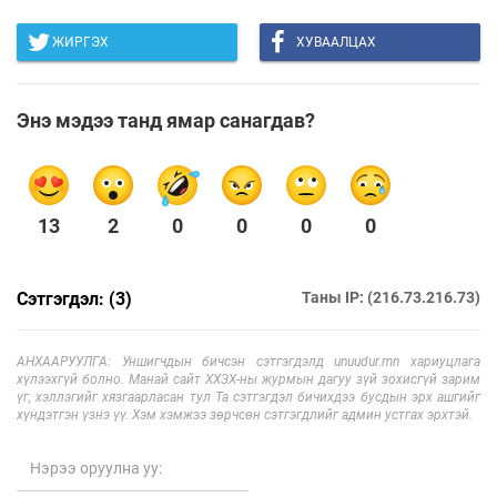
ЖИРГЭХ
ХУВААЛЦАХ
Энэ мэдээ танд ямар санагдав?
13
2
0
0
0
0
Сэтгэгдэл: (3)
Таны IP: (216.73.216.73)
АНХААРУУЛГА: Уншигчдын бичсэн сэтгэгдэлд unuudur.mn хариуцлага
хүлээхгүй болно. Манай сайт ХХЗХ-ны журмын дагуу зүй зохисгүй зарим
үг, хэллэгийг хязгаарласан тул Та сэтгэгдэл бичихдээ бусдын эрх ашгийг
хүндэтгэн үзнэ үү. Хэм хэмжээ зөрчсөн сэтгэгдлийг админ устгах эрхтэй.