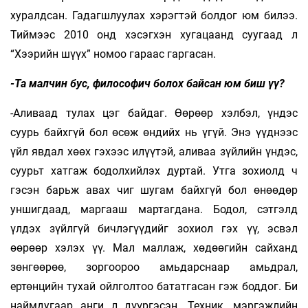
хуралдсан. Гадагшлуулах хэрэгтэй болдог юм билээ.
Тиймээс 2010 онд хэсэгхэн хугацаанд суугаад л
“Хээрийн шүүх” номоо гараас гаргасан.
-Та малчин бус, философич болох байсан юм биш үү?
-Аливаад тулах цэг байдаг. Өөрөөр хэлбэл, үндэс
суурь байхгүй бол өсөж өндийх нь үгүй. Энэ үүднээс
үйл явдал хөөх гэхээс илүүтэй, аливаа зүйлийн үндэс,
суурьт хатгаж бодолхийлэх дуртай. Утга зохиолд ч
гэсэн барьж авах чиг шугам байхгүй бол өнөөдөр
уншигдаад, маргааш мартагдана. Бодол, сэтгэлд
үлдэх зүйлгүй бичлэгүүдийг зохиол гэх үү, эсвэл
өөрөөр хэлэх үү. Мал маллаж, хөдөөгийн сайханд
зөнгөөрөө, зоргоороо амьдарснаар амьдрал,
ертөнцийн тухай ойлголтоо бататгасан гэж боддог. Би
наймдугаар анги л дүүргэсэн. Техник, мэргэжлийн