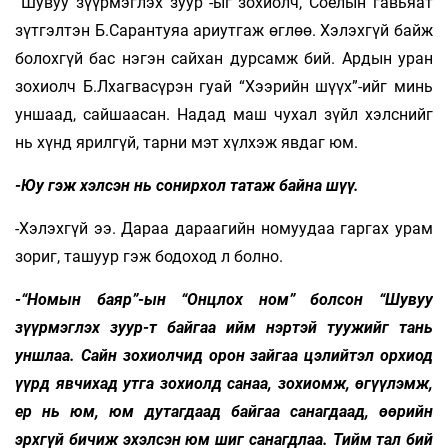
“Шувуу зүүрмэглэх зуур”-ыг зохиолч, Соёлын гавьяат
зүтгэлтэн Б.Сарантуяа ариутгаж өглөө. Хэлэхгүй байж
болохгүй бас нэгэн сайхан дурсамж бий. Ардын уран
зохиолч Б.Лхагвасүрэн гуай “Хээрийн шүүх”-ийг минь
уншаад, сайшаасан. Надад маш чухал зүйл хэлснийг
нь хүнд ярилгүй, тарни мэт хүлхэж явдаг юм.
-Юу гэж хэлсэн нь сонирхол татаж байна шүү.
-Хэлэхгүй ээ. Дараа дараагийн номуудаа гаргах урам
зориг, ташуур гэж бодоход л болно.
-“Номын баяр”-ын “Онцлох ном” болсон “Шувуу
зүүрмэглэх зуур-т байгаа ийм нэртэй туужийг тань
уншлаа. Сайн зохиолчид орон зайгаа цэлийтэл орхиод
үүрд явчихад утга зохиолд санаа, зохиомж, өгүүлэмж,
ер нь юм, юм дутагдаад байгаа санагдаад, өөрийн
эрхгүй бичиж эхэлсэн юм шиг санагдлаа. Тийм тал бий