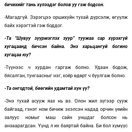
бичихийг тань хүлээдэг болов уу гэж бодсон.
-Магадгүй. Зэрэгцээ оршихуйн тухай дүрсэлж, өгүүлж
байх хэрэгтэй гэж боддог.
-Та “Шувуу зүүрмэглэх зуур” туужаа сар хүрэхгүй
хугацаанд бичсэн байна. Энэ харьцангуй богино
хугацаа юу?
-Түүнээс ч хурдан гаргаж болно. Удаан бодож,
бясалган, тунгаасныг нэг, хоёр өдөрт ч буулгаж болно.
-Та онгодтой, бөөгийн удамтай хүн үү?
-Энэ тухай асууж яах нь вэ. Олон жил зүгээр сууж
байгаад, гэнэт ном бичиж эхэлсэн надад орчин үеийн
залуус номыг маш сайн уншдаг болсон нь
анзаарагдсан. Үүнд л их баяртай байна. Би бол хүмүүс