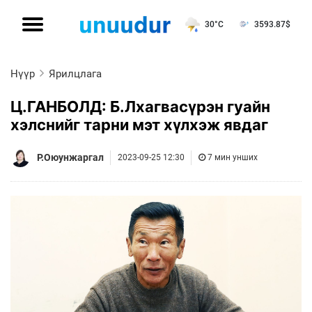
30°C
3593.87
$
Нүүр
Ярилцлага
Ц.ГАНБОЛД: Б.Лхагвасүрэн гуайн
хэлснийг тарни мэт хүлхэж явдаг
Р.Оюунжаргал
2023-09-25 12:30
7 мин унших