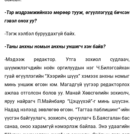
-Тэр мэдрэмжийнхээ мөрөөр тууж, өгүүллэгүүд бичсэн
гэвэл онох уу?
-Тэгж хэлбэл буруудахгүй байх.
-Таны анхны номын анхны уншигч хэн байв?
-Мэдээж редактор. Утга зохиол судлаач,
шүүмжлэгчдийн ноён оргилуудын нэг Ч.Билэгсайхан
гуай өгүүллэгийн “Хээрийн шүүх” хэмээх анхны номыг
минь уншиж өгсөн юм. Магадгүй үүгээр редакторлох
ажлаа отголсон болов уу. Манай Хөвсгөлийн зохиолч,
яруу найрагч П.Майнбаяр “Цэцүүхэй”-г минь шүүсэн.
Надад нэлээд зөвлөгөө өгсөн. “Тагтаа паблишинг”-ийн
үүсгэн байгуулагч, зохиолч, орчуулагч Б.Баясгалан бас
санаа, оноо харамгүй нэмэрлэж байлаа. Энэ удаагийн