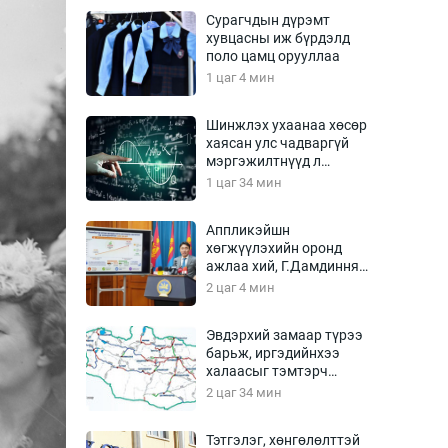
Урлагтай яриа
Сурагчдын дүрэмт
өрчил
хувцасны иж бүрдэлд
поло цамц орууллаа
энд-Эрхэм баян
1 цаг 4 мин
Шинжлэх ухаанаа хөсөр
хаясан улс чадваргүй
хүний үг
мэргэжилтнүүд л
“үйлдвэрлэдэг”
1 цаг 34 мин
Аппликэйшн
хөгжүүлэхийн оронд
ага
Бусад
ажлаа хий, Г.Дамдинням
сайд аа
2 цаг 4 мин
Фото
сурвалжлагч
Видео
Эвдэрхий замаар түрээ
Инфографик
барьж, иргэдийнхээ
халаасыг тэмтэрч
Санал асуулга
эхэллээ
2 цаг 34 мин
Тэтгэлэг, хөнгөлөлттэй