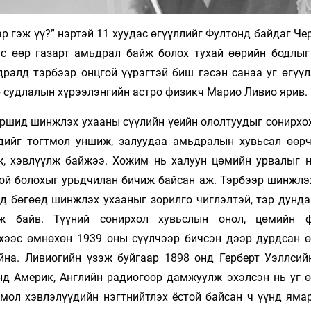
р гэж үү?” нэртэй 11 хуудас өгүүллийг Фултонд байдаг Ч
эс өөр газарт амьдрал байж болох тухай өөрийн бодлыг
ралд тэрбээр онцгой үүрэгтэй биш гэсэн санаа уг өгүүл
р судлалын хүрээлэнгийн астро физикч Марио Ливио ярив.
ршид шинжлэх ухааны сүүлийн үеийн ололтуудыг сонирхож
дийг тогтмол уншиж, залуудаа амьдралын хувьсал өөрч
ж, хэвлүүлж байжээ. Хожим нь халуун цөмийн урвалыг н
той болохыг урьдчилан бичиж байсан аж. Тэрбээр шинжлэ
д бөгөөд шинжлэх ухааныг зорилго чиглэлтэй, тэр дунда
ж байв. Түүний сонирхол хувьслын онол, цөмийн ф
эхээс өмнөхөн 1939 оны сүүлчээр бичсэн дээр дурдсан ө
йна. Ливиогийн үзэж буйгаар 1898 онд Герберт Уэллсий
нд Америк, Английн радиогоор дамжуулж эхэлсэн нь уг ө
тмол хэвлэлүүдийн нэгтнийтлэх ёстой байсан ч үүнд яма