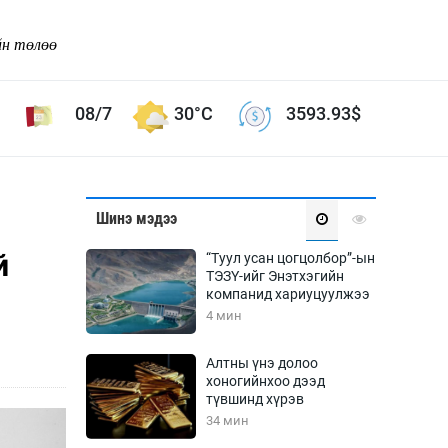
йн төлөө
08/7
30°C
3593.93
$
Соёл урлаг
Шинэ мэдээ
ой хөгжлийн зорилго -
Сонгодог урлаг
й
“Туул усан цогцолбор”-ын
Ардын урлаг
ТЭЗҮ-ийг Энэтхэгийн
компанид хариуцуулжээ
Дүрслэх урлаг
4 мин
Өв соёл
таг
Кино урлаг
Алтны үнэ долоо
хоногийнхоо дээд
 орчин
Цирк
түвшинд хүрэв
ол
34 мин
Рок поп, хип хоп
энд