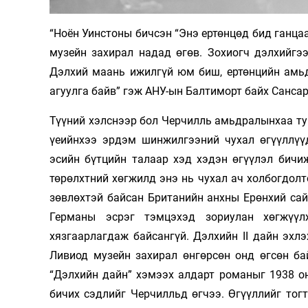
Олимп 2024
“Ноён Уинстоны бичсэн “Энэ ертөнцөд бид ганцаа
музейн захирал надад өгөв. Зохиогч дэлхийгэ
Дэлхий маань ижилгүй юм биш, ертөнцийн амьд
агуулга байв” гэж АНУ-ын Балтиморт байх Санса
Түүний хэлснээр бол Черчилль амьдралынхаа ту
үеийнхээ эрдэм шинжилгээний чухал өгүүллүү
эсийн бүтцийн талаар хэд хэдэн өгүүлэл бичи
төрөлхтний хөгжилд энэ нь чухал ач холбогдол
зөвлөхтэй байсан Британийн анхны Ерөнхий сай
Германы эсрэг тэмцэхэд зориулан хөгжүүл
хязгаарлагдаж байсангүй. Дэлхийн II дайн эхл
Ливиод музейн захирал өнгөрсөн онд өгсөн ба
“Дэлхийн дайн” хэмээх алдарт романыг 1938 о
бичих сэдлийг Черчилльд өгчээ. Өгүүллийг тог