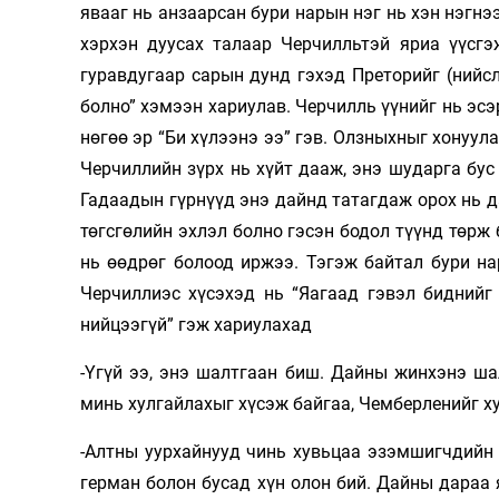
явааг нь анзаарсан бури нарын нэг нь хэн нэгнэ
хэрхэн дуусах талаар Черчилльтэй яриа үүсгэ
гуравдугаар сарын дунд гэхэд Преторийг (нийс
болно” хэмээн хариулав. Черчилль үүнийг нь эсэ
нөгөө эр “Би хүлээнэ ээ” гэв. Олзныхныг хонуул
Черчиллийн зүрх нь хүйт дааж, энэ шударга бус 
Гадаадын гүрнүүд энэ дайнд татагдаж орох нь д
төгсгөлийн эхлэл болно гэсэн бодол түүнд төрж 
нь өөдрөг болоод иржээ. Тэгэж байтал бури на
Черчиллиэс хүсэхэд нь “Яагаад гэвэл биднийг
нийцээгүй” гэж хариулахад
-Үгүй ээ, энэ шалтгаан биш. Дайны жинхэнэ ша
минь хулгайлахыг хүсэж байгаа, Чемберленийг х
-Алтны уурхайнууд чинь хувьцаа эзэмшигчдийн 
герман болон бусад хүн олон бий. Дайны дараа 