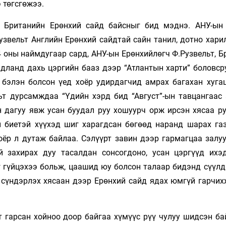
э төгсгөжээ.
д Британийн Ерөнхий сайд байсныг бид мэднэ. АНУ-ын
узвельт Английн Ерөнхий сайдтай сайн танил, дотно хари
4 оны наймдугаар сард, АНУ-ын Ерөнхийлөгч Ф.Рузвельт, 
дланд дахь цэргийн бааз дээр “Атлантын харти” боловср
 бэлэн болсон үед хоёр удирдагчид амрах багахан хугац
ьт дурсамждаа “Үдийн хэрд бид “Август”-ын тавцангаас
н дагуу явж усан буудал руу хошуурч орж ирсэн хясаа ру
н биетэй хүүхэд шиг харагдсан бөгөөд наранд шарах га
оёр л дутаж байлаа. Сэлүүрт завин дээр гармагцаа залуу
 захирах дуу тасалдан сонсогдоно, усан цэргүүд ихэ
г гүйцэхээ больж, цаашид юу болсон талаар бидэнд сүүлд
 сүндэрлэх хясаан дээр Ерөнхий сайд ядах юмгүй гарчих
 гарсан хойноо доор байгаа хүмүүс рүү чулуу шидсэн ба