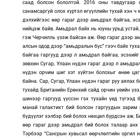
саад болсон бололтой. 2016 оны тавдугаар 
санамсаргүй олох хүртэл өгүүллийн тухай хэн ч 
дэлхийгээс өөр гараг дээр амьдрал байгаа, эс
нийцэж байв. Амьдрал байх нь юуны урьд устай
гэж Черчилль үзэж байсан аж. Өөр гараг дээр ам
алсын одод дээр “амьдралын бүс” гээч байх туха
байгаа гаргууд дээр л амьдрал байгаа, эсэхийг
зөвхөн Сугар, Улаан нүдэн гараг дээр л амьдрал
нүдэн орчим шиг хэт хүйтэн болохыг өнөө ца
байна. Сар, Сугар, Улаан нүдэн гараг руу аялах
тухайд Британийн Ерөнхий сайд орчин үеийн үз
шинээр гаргууд үүссэн гэх тухайн үед түгээд 
манай галактикт бий болсон гаргуудын зарим 
бүдүүлэг хэлбэр бий болох нөхцөл бүрдсэн аж. Б
өөр гараг дээр амьдрал бий болох талаар анх 
Тэрбээр “Сансрын хувьсал өөрчлөлтийн оргил н