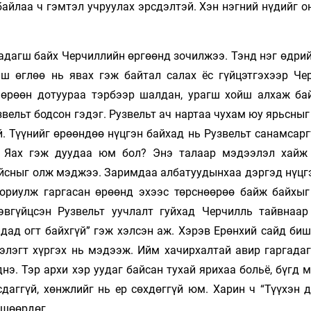
айлаа ч гэмтэл учруулах эрсдэлтэй. Хэн нэгний нүдийг о
гадагш байх Черчиллийн өргөөнд зочилжээ. Тэнд нэг өдри
ш өглөө нь явах гэж байтал салах ёс гүйцэтгэхээр Че
 өрөөн дотуураа тэрбээр шалдан, урагш хойш алхаж бай
звельт бодсон гэдэг. Рузвельт ач нартаа чухам юу ярьсныг
. Түүнийг өрөөндөө нүцгэн байхад нь Рузвельт санамсарг
. Яах гэж дуудаа юм бол? Энэ талаар мэдээлэл хайж
айсныг олж мэджээ. Заримдаа албатуудынхаа дэргэд нүцг
ориулж гаргасан өрөөнд эхээс төрснөөрөө байж байхыг
эвгүйцсэн Рузвельт уучлалт гуйхад Черчилль тайвнаар
дад огт байхгүй” гэж хэлсэн аж. Хэрэв Ерөнхий сайд биш
элэгт хүргэх нь мэдээж. Ийм хачирхалтай авир гаргадаг
нэ. Тэр архи хэр уудаг байсан тухай ярихаа больё, бүгд
сдаггүй, хөнжлийг нь ер сөхдөггүй юм. Харин ч “Түүхэн 
вшөөрдөг.