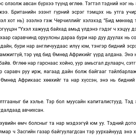
эс олзолж авсан бүрхээ түүнд өглөө. Тэгтэл тэдний нэг нь
жээ. Британийн эзэнт гүрний эсрэг тэмцэх нь утга учир
лэл хот нь) эзэлнэ гэж Черчиллийг хэлэхэд “Бид мөнхөд 
ргүүцэн “Үхэл хажууд байхад амьд үлдэнэ гэдэг ч хэцүү д
ахаар саравчинд оруулсны дараа бури нар дуу дуулах нь с
дайн, бури нар англичуудаас илүү юм, тэнгэр бидний эср
амжиггүй, тэр үед бид Өмнөд Африкийг үүрд алдана. Энэ 
байв. Өглөө нар гарснаас хойно, уур амьсгал дулаарч, сэт
р саравч руу ирж, яагаад дайн болж байгааг тайлбарлаж
 Өмнөд Африкаас хөөхийг та нар хүссэн, энэ нь бидний
лтгааныг би хэлье. Тэр бол муусайн капиталистууд. Тэд 
удалдаад авчихсан.
хувийн өмч болсныг та нар мэдээгүй юм уу. Тэдний дото
ямар ч Засгийн газар байгуулагдсан тэр уурхайнууд энэ 