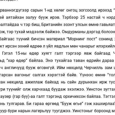
арваннэгдүгээр сарын 1-нд хөлөг онгоц зогсоолд ирэхэд 
эй аятайхан залуу бууж ирэв. Тэрбээр 25 настай ч нэр
ралтайдаа ч тэр биш, Британийн эзэнт улсын өмнө гавьяа
ож, тэр тухай мэдээлж байжээ. Омдурманы дэргэд болсон
байгаас түүний бичсэн материал “Морнинг пост” сонинд 
кт ирсэн эхний өдрөө л үйл явдлын мөн чанарыг илэрхийл
. Гэтэл 15-ны өдөр хуягт галт тэргээр явж байгаад 
ьд “хар өдөр” байлаа. Энэ тухайгаа таван өдрийн дараа
 ч англичууд бууж өгсөнгүй. Ийм нөхцөлд Черчилль зам 
арсан вагоныг салгах хэрэгтэй байв. Үүнээс өмнө “тол
сан нөхцөлд ажиллаж байхад нь сайн дурынхан ирж тус
ри түүнийг олж харчхаад буудаж эхэлжээ. Уинстон зугтаж
аузер (гар буу)-аа галт тэргэнд орхичихсон байлаа. Тэгт
нь тулгарав. Би гараа өргөөд “Бууж өгье” гэж хашхирлаа
уур бури нарын лагерьлуу туугджээ. Уинстоныг бороонд м