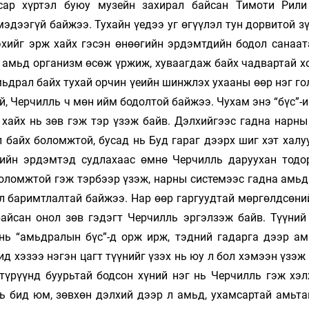
сар хүртэл буюу музейн захирал байсан Тимоти Рили
мэдээгүй байжээ. Тухайн үедээ уг өгүүлэл тун дорвитой з
эхийг эрж хайх гэсэн өнөөгийн эрдэмтдийн бодол санаат
, амьд организм өсөж үржиж, хуваагдаж байх чадвартай х
ьдрал байх тухай орчин үеийн шинжлэх ухааны өөр нэг го
й, Черчилль ч мөн ийм бодолтой байжээ. Чухам энэ “бүс”-
 хайх нь зөв гэж тэр үзэж байв. Дэлхийгээс гадна нарны
 байх боломжтой, бусад нь Буд гараг дээрх шиг хэт халу
гийн эрдэмтэд судлахаас өмнө Черчилль даруухан тодо
 боломжтой гэж тэрбээр үзэж, нарны системээс гадна амь
эл баримтлалтай байжээ. Нар өөр гаргуудтай мөргөлдсөни
байсан онол зөв гэдэгт Черчилль эргэлзэж байв. Түүний
нь “амьдралын бүс”-д орж ирж, тэдний гадарга дээр а
ид хэзээ нэгэн цагт түүнийг үзэх нь юу л бол хэмээн үзэж
түрүүнд буурьтай бодсон хүний нэг нь Черчилль гэж хэл
ь бид юм, зөвхөн дэлхий дээр л амьд, ухамсартай амьта