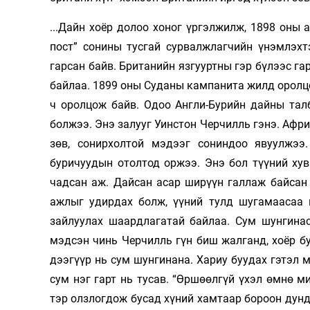
...Дайн хоёр долоо хоног үргэлжилж, 1898 оны 
пост” сонины тусгай сурвалжлагчийн үнэмлэхт
гарсан байв. Британийн язгууртны гэр бүлээс га
байлаа. 1899 оны Суданы кампанита жилд оролц
ч оролцож байв. Одоо Англи-Бурийн дайны тал
болжээ. Энэ залууг Уинстон Черчилль гэнэ. Афри
зөв, сонирхолтой мэдээг сониндоо явуулжээ
буричуудын отолтод оржээ. Энэ бол түүний хув
чадсан аж. Дайсан асар ширүүн галлаж байсан
ажлыг удирдах болж, үүний тулд шугамаасаа г
зайлуулах шаардлагатай байлаа. Сум шунгина
мэдсэн чинь Черчилль гүн биш жалганд, хоёр бу
дээгүүр нь сум шунгинана. Хариу буудах гэтэл м
сум нэг гарт нь тусав. “Өршөөлгүй үхэл өмнө ми
тэр олзлогдож бусад хүний хамтаар бороон дунд