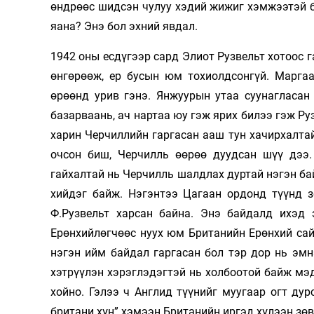
өндрөөс шидсэн чулуу хэдий жижиг хэмжээтэй б
яана? Энэ бол эхний явдал.
1942 оны есдүгээр сард Элиот Рузвельт хотоос 
өнгөрөөж, ер бусын юм тохиолдсонгүй. Маргаа
өрөөнд урив гэнэ. Янжуурын утаа суунагласан
базарваань, ач нартаа юу гэж ярих билээ гэж Ру
харин Черчиллийн гаргасан ааш тун хачирхалтай
очсон биш, Черчилль өөрөө дуудсан шүү дээ
гайхалтай нь Черчилль шалдлах дуртай нэгэн б
хийдэг байж. Нэгэнтээ Цагаан ордонд түүнд з
Ф.Рузвельт харсан байна. Энэ байдалд ихэд 
Ерөнхийлөгчөөс нуух юм Британийн Ерөнхий сай
нэгэн ийм байдал гаргасан бол тэр дор нь эмн
хэтрүүлэн хэрэглэдэгтэй нь холбоотой байж мэд
хойно. Гэлээ ч Англид түүнийг муугаар огт дур
британи хүн” хэмээн Британийн иргэд хүлээн зө