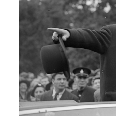
126-гийн НЭГ
Ертөнц
Спорт
Нийгэм
Бөх
Техник технологи
Сагсан бөмбөг
Шинжлэх ухаан
Хөлбөмбөг
Сонин хачин
Олимпын төрөл
Дэлхийн монгол
Тулааны спорт
Олимпын бус төр