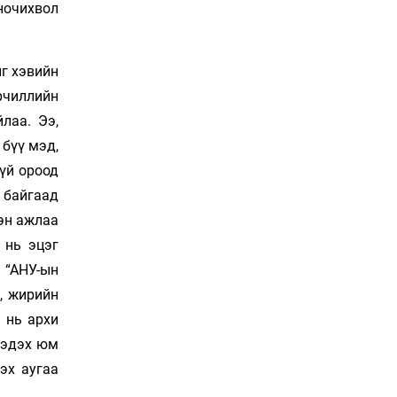
ночихвол
Нөөцийн махны
худалдаа, борлуулалтыг
хянах систем нэвтрүүлнэ
23 цаг 34 мин
йг хэвийн
рчиллийн
Эрүүл мэндээс бусад
лаа. Ээ,
салбарыг хэмнэлтийн
горимд шилжүүлэв
 бүү мэд,
Өчигдөр 11 цаг 30 мин
үй ороод
 байгаад
16 төрлийн эмийг нэг эх
үүсвэрээс худалдан авах
эн ажлаа
журам батлав
 нь эцэг
Өчигдөр 11 цаг 15 мин
 “АНУ-ын
Бүх төрлийн шатахууны
, жирийн
гаалийн татварыг
 нь архи
тэглэлээ
Өчигдөр 11 цаг 00 мин
 мэдэх юм
дэх аугаа
Найман гол үерийн