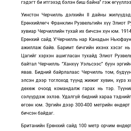
гэдэгт би итгэхэд бэлэн биш байна” гэж өгүүллэ
Уинстон Черчилль дэлхийн II дайны жилүүдэ
Ерөнхийлөгч Франклин Рузвельтийн хүү Элиот Р
хувиар Черчиллийн тухай их бичсэн хүн юм. 191
Ерөнхий сайд У.Черчилль нар Канадын Ньюфаун
ажиллаж байв. Баримт бичгийн ихэнх хэсэг нь
Цагийг хэрхэн ашигласан тухайд Элиот Рузвел
байтал Черчилль “Ханхүү Уэльсээс” буун эргий
явав. Бидний байрлалаас Черчилль том, бүдүү
элсэн дээр тоглоход түүнд жижиг хувин, хүрз х
дөхөж очоод командалж гарах нь тэр. Түүний
сэлүүрдэж эхлэв. Удалгүй бидний хараа тэдний
өгсөн юм. Эргийн дээр 300-400 метрийн өндөрт
бичсэн байдаг.
Британийн Ерөнхий сайд 100 метр орчим өндөрт