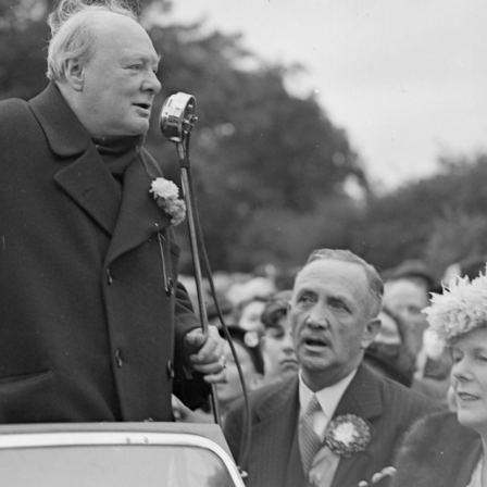
Ханш
Хэрэг з
Эрэлттэй мэдээ
Эрүүл м
Хууль ёс
Хүмүүс
Албаны 
Бусад
Life style
Ярилцл
Зөвлөгөө
Хоймор
Өнөөдрийн тухай
Уншигч-
өл