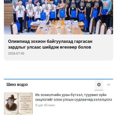
Олимпиад зохион байгуулахад гаргасан
зардлыг улсаас шийдэж өгөхөөр болов
2026-07-30
Шинэ мэдээ
Их зохиолчийн уран бүтээл, туурвил зүйн
онцлогийг олон улсын судлаачид хэлэлцлээ
8 цаг 43 мин