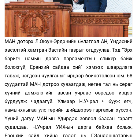
МАН доторх Л.Оюун-Эрдэнийн бүлэглэл АН, Үндэсний
эвсэлтэй хамтран Засгийн газрыг огцруулав. Тэд “Эрх
баригч намын дарга парламентын спикер байж
болохгүй, Ерөнхий сайдаа хий” хэмээх шаардлага
тавьж, нэгдсэн чуулганыг ирцээр бойкотолсон юм. 68
суудалтай МАН дотроо хуваагдаж, нөгөө тал нь сөрөг
хүчний дэмжлэгийг авсан учраас өөрсдөө ирцээ
бүрдүүлж чадаагүй. Улмаар Н.Учрал ч бууж өгч,
намынхныгаа улс төрийн шийдвэрээ гаргахыг хүссэн.
Үүний дагуу МАН-ын Удирдах зөвлөл баасан гарагт
худалдав. Н.Учрал УИХ-ын дарга байхаа больж,
Ерөнхий сайд хийнэ гэдэг нь Г.Занданшатарын