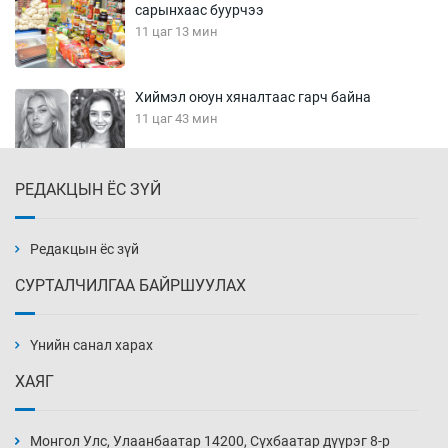
сарынхаас буурчээ
11 цаг 13 мин
Хиймэл оюун хяналтаас гарч байна
11 цаг 43 мин
РЕДАКЦЫН ЁС ЗҮЙ
Эмэгтэйчүүд Бээжин, эрэгтэйчүүд Японд
бэлтгэл базаахаар хилийн дээс алхлаа
12 цаг 13 мин
Редакцын ёс зүй
СУРТАЛЧИЛГАА БАЙРШУУЛАХ
АНУ-ын Цэргийн кибер командлалаын
ажилтнууд амиа хорлох явдал эрс
нэмэгджээ
Үнийн санал харах
12 цаг 20 мин
ХАЯГ
Монголын шигшээ Хонконгийн багийг ялж,
эхний хожлоо авлаа
Монгол Улс, Улаанбаатар 14200, Сүхбаатар дүүрэг 8-р