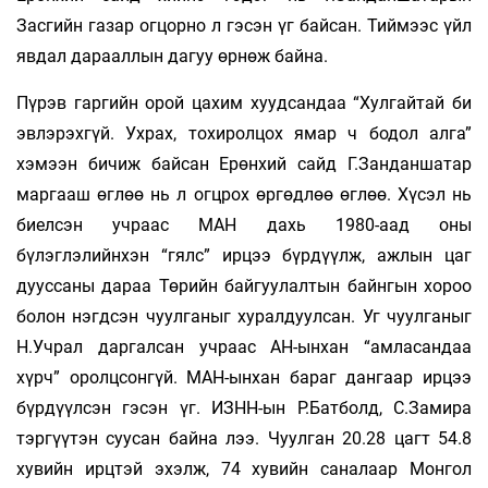
Засгийн газар огцорно л гэсэн үг байсан. Тиймээс үйл
явдал дарааллын дагуу өрнөж байна.
Пүрэв гаргийн орой цахим хуудсандаа “Хулгайтай би
эвлэрэхгүй. Ухрах, тохиролцох ямар ч бодол алга”
хэмээн бичиж байсан Ерөнхий сайд Г.Занданшатар
маргааш өглөө нь л огцрох өргөд­лөө өглөө. Хүсэл нь
биелсэн учраас МАН дахь 1980-аад оны
бүлэглэлийнхэн “гялс” ирцээ бүрдүүлж, ажлын цаг
дууссаны дараа Төрийн байгуулалтын байнгын хороо
болон нэгдсэн чуулганыг хуралдуулсан. Уг чуулганыг
Н.Учрал даргалсан учраас АН-ынхан “амласандаа
хүрч” оролцсонгүй. МАН-ынхан бараг дангаар ирцээ
бүрдүүлсэн гэсэн үг. ИЗНН-ын Р.Батболд, С.Замира
тэргүүтэн суусан байна лээ. Чуулган 20.28 цагт 54.8
хувийн ирцтэй эхэлж, 74 хувийн саналаар Монгол