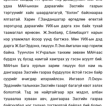
удаа МАН-ынхан дараагийн Засгийн газрын
тэргүүнийг хайх шаардлагагүй, “бэлэн” байснаараа
ялгаатай. Харин Г.Занданшатар өргөдлөө өгөхтэй
зэрэгцээд дараагийн УИХ-ын дарга хэн байх тухай
таамаглал өрнөсөн. Ж.Энхбаяр, С.Бямбацогт нарын
нэр уламжлал ёсоор үүнд багтжээ. Мөн УИХ-ын дэд
дарга Ж.БатЭрдэнэ, гишүүн Л.Энх-Амгалан нар горилж
байна. Түүнчлэн Н.Учралын танхим зөвхөн МАН-аас
бүрдэх үү, бусад намтай хамтрах уу гэсэн асуулт бий.
МАН-ын Бага хурлын зарим гишүүн бол нам нь
дангаараа Засгийн газраа бүрдүүлэх ёстой гэсэн байр
суурийг өчигдөр илэрхийлсэн. Ингэвэл Л.Оюун-
Эрдэнийн талынхан Засгийн газарт багагүй квот эзлэх
бололтой. Тэд эв найртайгаар эрх мэдэл, албан
тушаалаа хуваан авч, дангаараа Засгийн газраа
байгуулбал нэг талаар тогтвортой байдал бий болно.