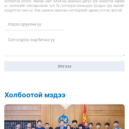
хүлээхгүй болно. Манай сайт ХХЗХ-ны журмын дагуу зүй зохисгүй зарим
үг, хэллэгийг хязгаарласан тул Та сэтгэгдэл бичихдээ бусдын эрх ашгийг
хүндэтгэн үзнэ үү. Хэм хэмжээ зөрчсөн сэтгэгдлийг админ устгах эрхтэй.
Илгээх
Холбоотой мэдээ