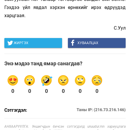
Гэхдээ үйл явдал хэрхэн өрнөхийг ирэх өдрүүдэд
харцгаая.
С.Уул
ЖИРГЭХ
ХУВААЛЦАХ
Энэ мэдээ танд ямар санагдав?
0
0
0
0
0
0
Сэтгэгдэл:
Таны IP: (216.73.216.146)
АНХААРУУЛГА: Уншигчдын бичсэн сэтгэгдэлд unuudur.mn хариуцлага