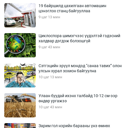
19 байршилд цахилгаан автомашин
цэнэглэх станц байгууллаа
9 цаг 13 мин
Циклоспора шимэгчээс үүдэлтэй гэдэсний
халдвар дэгдэж болзошгүй
9 цаг 43 мин
Сэтгэцийн эрүүл мэндэд “санаа тавих” олон
улсын хурал зохион байгуулна
10 цаг 13 мин
Улаан буудай ихэнх талбайд 10-12 см-ээр
өндөр ургажээ
10 цаг 43 мин
Зарим гол нэрийн барааны үнэ өмнөх