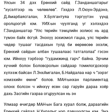
Улсын 34 дэх Ерөнхий сайд Г.Занданшатарыг
“хүсэлтээр нь чөлөөлөв”. Гэхдээ Л.Оюун-Эрдэнэ,
Д.Амарбаясгалан, Х.Булгантуяа тэргүүтэн үүнд
оролцоогүй юм. УИХ-ын чуулганд үг хэлэхдээ
Г.Занданшатар “Улс төрийн тэмцлийн золиос нь ард
түмэн байх ёсгүй. Энэхүү зохиомол гацаа, улс төрийн
чөдөр тушааг тасдахын тулд би өөрөөсөө эхэлж,
Ерөнхий сайдын албан тушаалаас татгалзлаа” гэсэн
юм. Ийнхүү тэрбээр “гудамжинд гарч” байна. Эрчим
хүчний болон Боловсролын сайдаар томилогдохоор
хүлээж байсан Л.ЭнхАмгалан, Б.Найдалаа нар ч “зэрэг
нэмэхийн өмнө” болов. МАН-ынхан парламентад
олонх болсон ч ийнхүү есөн сар гаруйн дараа хоёр
дахь Засгийн газраа огцруулсан нь эн
Улмаар өчигдөр МАН-ын Бага хурал болж, дараагийн
Ерөнхий сайдад Н.Учралыг нэр дэвшүүлсэн юм. Энэ