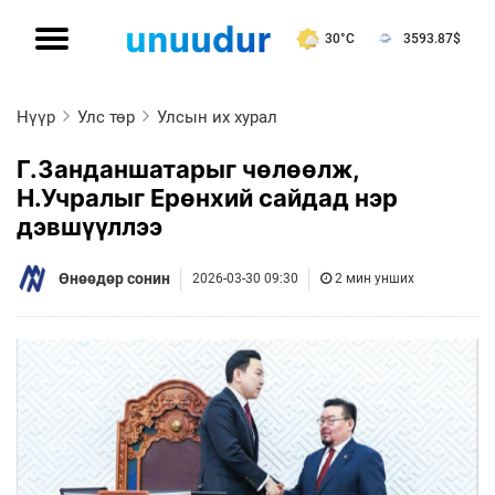
30°C
3593.87
$
Нүүр
Улс төр
Улсын их хурал
Г.Занданшатарыг чөлөөлж,
Н.Учралыг Ерөнхий сайдад нэр
дэвшүүллээ
Өнөөдөр сонин
2026-03-30 09:30
2 мин унших