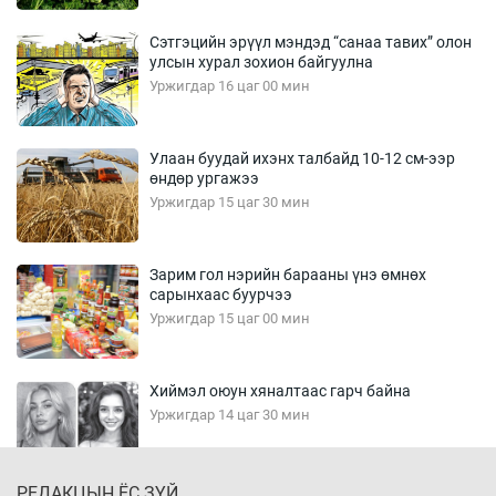
Сэтгэцийн эрүүл мэндэд “санаа тавих” олон
улсын хурал зохион байгуулна
Уржигдар 16 цаг 00 мин
Улаан буудай ихэнх талбайд 10-12 см-ээр
өндөр ургажээ
Уржигдар 15 цаг 30 мин
Зарим гол нэрийн барааны үнэ өмнөх
сарынхаас буурчээ
Уржигдар 15 цаг 00 мин
Хиймэл оюун хяналтаас гарч байна
Уржигдар 14 цаг 30 мин
РЕДАКЦЫН ЁС ЗҮЙ