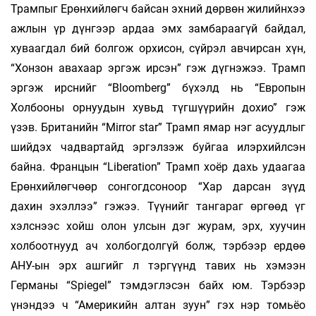
Трампыг Ерөн­­хийлөгч байсан эхний дөрвөн жилийнхээ
аж­лын үр дүнгээр ардаа эмх замбараагүй байдал,
хуваагдал бий болгож орхисон, сүй­рэл ав­чирсан хүн,
“Хонзон авахаар эргэж ир­сэн” гэж дүг­нэжээ. Трамп
эргэж ирснийг “Bloomberg” бүхэлд нь “Европын
Холбооны ор­нуудын хувьд түгшүүрийн дохио” гэж
үзэв. Британийн “Mirror star” Трамп ямар нэг асууд­лыг
шийдэх чадвартайд эргэлзэж буйгаа илэр­хийлсэн
байна. Францын “Liberation” Трамп хоёр дахь удаагаа
Ерөнхийлөгчөөр сонгогдсоноор “Хар дарсан зүүд
дахин эхэллээ” гэжээ. Түүнийг тангараг өргөөд үг
хэлснээс хойш олон улсын дэг журам, эрх, хуу­чин
холбоотнууд ач холбогдолгүй болж, тэр­бээр ердөө
АНУ-ын эрх ашгийг л тэргүүнд та­вих нь хэмээн
Германы “Spiegel” тэмдэглэсэн байх юм. Тэрбээр
үнэндээ ч “Америкийн алтан зуун” гэх нэр томьёо