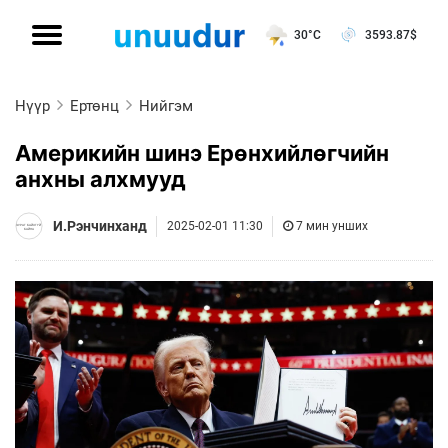
30°C
3593.87
$
Нүүр
Ертөнц
Нийгэм
Америкийн шинэ Ерөнхийлөгчийн
анхны алхмууд
И.Рэнчинханд
2025-02-01 11:30
7 мин унших