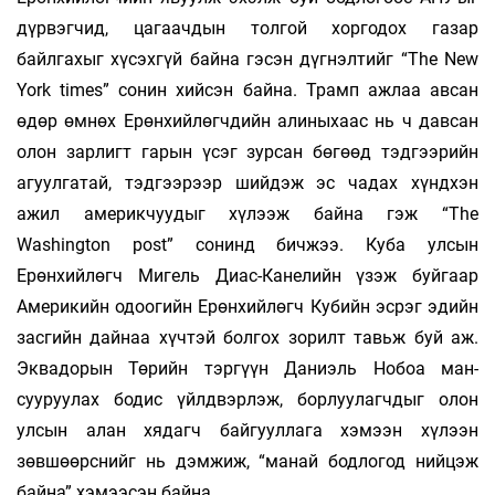
дүрвэгчид, цагаач­дын толгой хоргодох газар
байлгахыг хүсэх­гүй байна гэсэн дүгнэлтийг “The New
York times” сонин хийсэн байна. Трамп ажлаа авсан
өдөр өмнөх Ерөнхийлөгчдийн алиныхаас нь ч давсан
олон зарлигт гарын үсэг зурсан бөгөөд тэдгээрийн
агуулгатай, тэдгээрээр ший­дэж эс чадах хүндхэн
ажил америкчуудыг хү­лээж байна гэж “The
Washington рost” сонинд бичжээ. Куба улсын
Ерөнхийлөгч Мигель Диас-Канелийн үзэж буйгаар
Америкийн одоо­гийн Ерөнхийлөгч Кубийн эсрэг эдийн
зас­гийн дайнаа хүчтэй болгох зорилт тавьж буй аж.
Эквадорын Төрийн тэргүүн Даниэль Нобоа ман­
сууруулах бодис үйлдвэрлэж, бор­луу­лагч­дыг олон
улсын алан хядагч байгууллага хэмээн хүлээн
зөвшөөрснийг нь дэмжиж, “манай бод­логод нийцэж
байна” хэмээсэн байна.