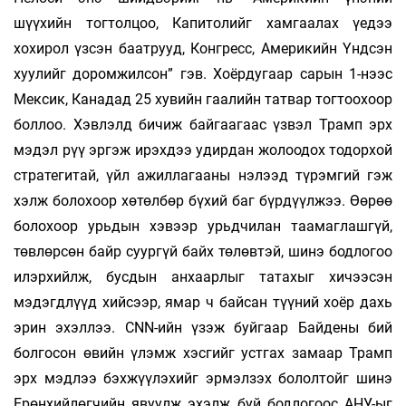
шүүхийн тог­толцоо, Капитолийг хамгаалах үедээ
хохирол үзсэн баатрууд, Конгресс, Америкийн Үндсэн
хуулийг доромжилсон” гэв. Хоёрдугаар сарын 1-нээс
Мексик, Канадад 25 хувийн гаалийн татвар тогтоохоор
боллоо. Хэвлэлд бичиж бай­гаагаас үзвэл Трамп эрх
мэдэл рүү эргэж ирэх­дээ удирдан жолоодох тодорхой
стра­те­гитай, үйл ажиллагааны нэлээд түрэмгий гэж
хэлж болохоор хөтөлбөр бүхий баг бүрдүүлжээ. Өөрөө
болохоор урьдын хэвээр урьдчилан таа­маг­лашгүй,
төвлөрсөн байр суургүй байх төлөв­тэй, шинэ бодлогоо
илэрхийлж, бусдын анхаар­лыг татахыг хичээсэн
мэдэгдлүүд хийсээр, ямар ч байсан түүний хоёр дахь
эрин эхэллээ. CNN-ийн үзэж буйгаар Байдены бий
болгосон өвийн үлэмж хэсгийг устгах замаар Трамп
эрх мэдлээ бэхжүүлэхийг эрмэлзэх бо­лолтойг шинэ
Ерөнхийлөгчийн явуулж эхэлж буй бодлогоос АНУ-ыг