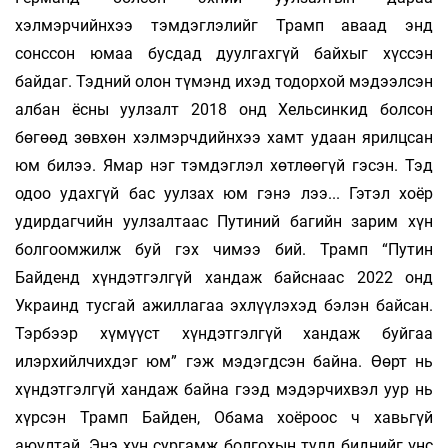
хэлмэрчийнхээ тэмдэглэлийг Трамп аваад энд
сонссон юмаа бусдад дуул­гахгүй байхыг хүссэн
байдаг. Тэдний олон түмэнд ихэд тодорхой мэдээлсэн
албан ёсны уул­залт 2018 онд Хельсинкид болсон
бөгөөд зөв­хөн хэлмэрчдийнхээ хамт удаан ярилцсан
юм билээ. Ямар нэг тэмдэглэл хөтлөөгүй гэсэн. Тэд
одоо удахгүй бас уулзах юм гэнэ лээ... Гэтэл хоёр
удирдагчийн уулзалтаас Путиний багийн зарим хүн
болгоомжилж буй гэх чимээ бий. Трамп “Путин
Байденд хүндэтгэлгүй хандаж байснаас 2022 онд
Украинд тусгай ажиллагаа эхлүүлэхэд бэлэн байсан.
Тэрбээр хүмүүст хүн­дэтгэлгүй хандаж буйгаа
илэрхийлчихдэг юм” гэж мэдэгдсэн байна. Өөрт нь
хүндэтгэлгүй хандаж байна гээд мэдэрчихвэл уур нь
хүрсэн Трамп Байден, Обама хоёроос ч хавьгүй
аюултай. Энэ хүн сургамж болгохын тулд биднийг үнс