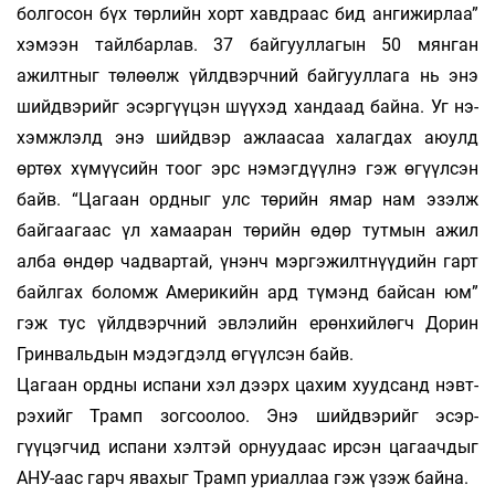
болгосон бүх төрлийн хорт хавдраас бид ангижирлаа”
хэмээн тайл­бар­­лав. 37 байгууллагын 50 мянган
ажилт­ныг тө­лөөлж үйлдвэрчний байгууллага нь энэ
шийд­вэрийг эсэргүүцэн шүүхэд хандаад байна. Уг нэ­
хэмжлэлд энэ шийдвэр ажлаасаа халагдах аюулд
өртөх хүмүүсийн тоог эрс нэмэгдүүлнэ гэж өгүүлсэн
байв. “Цагаан ордныг улс төрийн ямар нам эзэлж
байгаагаас үл хамааран төрийн өдөр тутмын ажил
алба өндөр чадвартай, үнэнч мэргэжилтнүүдийн гарт
байлгах боломж Аме­рикийн ард түмэнд байсан юм”
гэж тус үйлд­вэрчний эвлэлийн ерөнхийлөгч Дорин
Грин­вальдын мэдэгдэлд өгүүлсэн байв.
Цагаан ордны испани хэл дээрх цахим хууд­санд нэвт­
рэхийг Трамп зогсоолоо. Энэ шийд­вэрийг эсэр­
гүүцэгчид испани хэлтэй орнуудаас ирсэн ца­гаач­дыг
АНУ-аас гарч явахыг Трамп уриаллаа гэж үзэж байна.