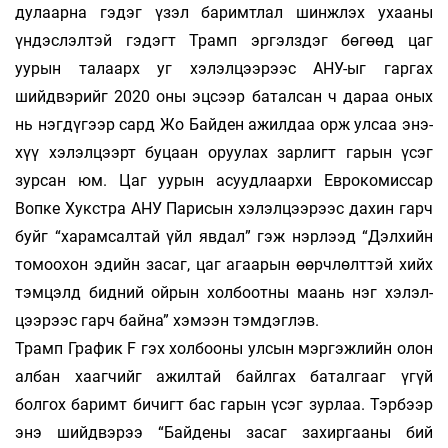
дулаарна гэдэг үзэл ба­римт­­лал шинжлэх ухааны
үндэслэлтэй гэдэгт Трамп эргэлздэг бөгөөд цаг
уурын талаарх уг хэлэлцээрээс АНУ-ыг гаргах
шийдвэрийг 2020 оны эцсээр баталсан ч дараа оных
нь нэг­дү­­гээр сард Жо Байден ажилдаа орж улсаа энэ­
хүү хэлэлцээрт буцаан оруулах зарлигт га­рын үсэг
зурсан юм. Цаг уурын асуудлаархи Ев­­ро­­комиссар
Вопке Хукстра АНУ Парисын хэ­лэл­цээрээс дахин гарч
буйг “харамсалтай үйл явдал” гэж нэрлээд “Дэлхийн
томоохон эдийн за­саг, цаг агаарын өөрчлөлттэй хийх
тэм­цэлд бид­ний ойрын холбоотны маань нэг хэлэл­
цээ­рээс гарч байна” хэмээн тэмдэглэв.
Трамп График F гэх холбооны улсын мэр­гэж­лийн олон
албан хаагчийг ажилтай байлгах ба­талгааг үгүй
болгох баримт бичигт бас га­рын үсэг зурлаа. Тэрбээр
энэ шийдвэрээ “Бай­дены за­­саг захиргааны бий