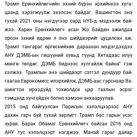
Трамп Ерөн­хийлөгчийн эхний бүрэн эрхийнхээ хуга­
цаанд хэ­рэгжүүлж эхэлсэн байдаг. Вашингтон энэ
тухай 2021 оны нэгдүгээр сард НҮБ-д мэдээлж бай­
жээ. Харин Ерөнхийлөгч асан Жо Байден ажил­­даа
орсон эхний өдрөө л энэ шийдвэрийг цу­­цал­сан аж.
Трамп тангараг өргөснийхөө да­раа­­хан мэдэгдэхдээ
АНУ ДЭМБ-ын ги­шүү­ний хувьд түүнд Хятадаас илүү
мөнгө төлдөг. ДЭМБ бид­нээс хулгайлж байна” гэж
хэлжээ. Трам­пын энэ шийдвэрт сэтгэл дундуур бай­
гаа­гаа Ев­ро­ко­мисс илэрхийлж, ДЭМБ-аас гарс­наар Ва­
шинг­тон ирээдүйд тохиолдох цар тах­лын эс­рэг
тэмцэлд хүчгүйдэх болно хэмээн ан­хаа­руу­лав.
2015 онд байгуулсан Парисын хэлэлцээрээс АНУ
дахин гарч буй тухай зарлигт Трамп бас га­­рын үсэг
зурав. Барак Обамаг Ерөнхийлөгч бай­­сан 2016 онд
АНУ тус хэлэлцээрт нэгджээ. Ма­най гараг даяар