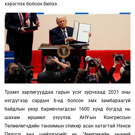
хэрэглэх болсон билээ.
Трамп зарлигууддаа гарын үсэг зурчхаад 2021 оны
нэгдүгээр сардын 6-нд болсон эмх замбараагүй
байдлын үеэр баривчлагдсан 1600 хүнд бүгдэд нь
шахам өршөөл үзүүлэв. АНУ-ын Конгрессын
Төлөөлөгчдийн танхимын спикер асан хатагтай Нэнси
Пелоси энэ шийд­­вэрийг нь “Америкийн үнэний