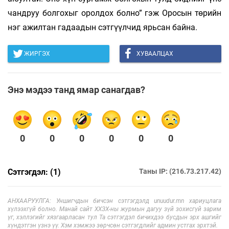
чандруу болгохыг оролдох болно” гэж Оросын төрийн
нэг ажилтан гадаадын сэтгүүлчид ярьсан байна.
ЖИРГЭХ
ХУВААЛЦАХ
Энэ мэдээ танд ямар санагдав?
0
0
0
0
0
0
Сэтгэгдэл: (1)
Таны IP: (216.73.217.42)
АНХААРУУЛГА: Уншигчдын бичсэн сэтгэгдэлд unuudur.mn хариуцлага
хүлээхгүй болно. Манай сайт ХХЗХ-ны журмын дагуу зүй зохисгүй зарим
үг, хэллэгийг хязгаарласан тул Та сэтгэгдэл бичихдээ бусдын эрх ашгийг
хүндэтгэн үзнэ үү. Хэм хэмжээ зөрчсөн сэтгэгдлийг админ устгах эрхтэй.