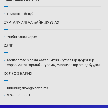
Эмэгтэйчүүд Бээжин, эрэгтэйчүүд Японд
бэлтгэл базаахаар хилийн дээс алхлаа
Уржигдар 14 цаг 00 мин
Редакцын ёс зүй
СУРТАЛЧИЛГАА БАЙРШУУЛАХ
АНУ-ын Цэргийн кибер командлалаын
ажилтнууд амиа хорлох явдал эрс
нэмэгджээ
Үнийн санал харах
Уржигдар 13 цаг 52 мин
ХАЯГ
Монголын шигшээ Хонконгийн багийг ялж,
эхний хожлоо авлаа
Монгол Улс, Улаанбаатар 14200, Сүхбаатар дүүрэг 8-р
Уржигдар 13 цаг 30 мин
хороо, Алтангэрэлийн гудамж, Улаанбаатар зочид буудал
ХОЛБОО БАРИХ
Техникийн өндөр үзүүлэлттэй агаарын хөлөг
худалдан авах хүсэлтээ уламжлав
unuudur@mongolnews.mn
Уржигдар 13 цаг 00 мин
976-11-330801
“Шатахууны бус, бодлогын хомсдол
нүүрлээд байна”