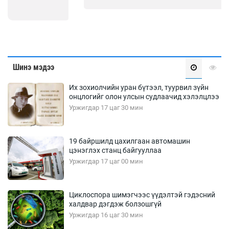
Шинэ мэдээ
Их зохиолчийн уран бүтээл, туурвил зүйн
онцлогийг олон улсын судлаачид хэлэлцлээ
Уржигдар 17 цаг 30 мин
19 байршилд цахилгаан автомашин
цэнэглэх станц байгууллаа
Уржигдар 17 цаг 00 мин
Циклоспора шимэгчээс үүдэлтэй гэдэсний
халдвар дэгдэж болзошгүй
Уржигдар 16 цаг 30 мин