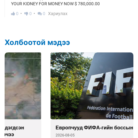
YOUR KIDNEY FOR MONEY NOW $ 780,000.00
0
0
0
Хариулах
Холбоотой мэдээ
Европчууд ФИФА-гийн боссын эсрэг
2026-08-05