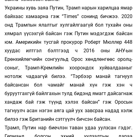
Украины хувь заяа Путин, Трамп нарын харилцаа ямар
байхаас хамаарна гэж “Times” сонинд бичжээ. 2020
онд Трампын ялал­тыг хулгайлгаагүй бол тухайн оны
хямрал үүсэх­гүй байсан гэж Путин мэдэгдэж байсан
юм. Америкийн тусгай прокурор Роберт Мюллер 448
хуудас илтгэл бэлтгээд ч 2016 оны АНУ-ын
Ерөнхийлөгчийн сонгуульд Орос хөндлөнгөөс оролц­
соныг, Трамп-Кремлийн хоорондох хуй­вал­дааныг
нотолж чадаагүй билээ. “Тэрбээр манай тагнуул
байсансан бол чамайг манай хүн гэж хэн ч
буруутгахгүй байлгахын тулд бидэнд ямагт дайсагнаж
хандаж бай гэж түүнд хэлэх байсан” гэж Оросын
тагнуулч асан нэгэн аяга цай уух завсраа надад хэлж
билээ гэж Британийн сэт­гүүлч бичсэн байсан.
Трамп, Путин нар биечлэн таван удаа уулзсан гэдэг.
Германд болсон эхний уул­залтын дараа