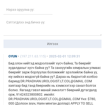
Илгээх
OYUN
(197.211.63.115)
2025-02-01 12:09:31
Бид олон нийтэд мэдээлэхийг хүсч байна; Та бөөрийг
худалдахыг хүсч байна уу? Та санхүүгийн хямралын улмаас
бөөрийг зарж борлуулах боломжийг эрэлхийлж байна уу,
юу хийхээ мэдэхгүй байна уу? Дараа нь бидэнтэй холбоо
бариад DR.PRADHAN.UROLOGIST.LT.COL@GMAIL.COM
хаягаар бид танд бөөрнийх нь хэмжээгээр санал болгох
болно. Яагаад гэвэл манай эмнэлэгт бөөрний дутагдалд
орж, 91424323800802. имэйл:
DR.PRADHAN.UROLOGIST.LT.COL@GMAIL.COM Yнэ: $780,
000 (Долоон зуун, Наян мянган доллар) APPLY TO SELL