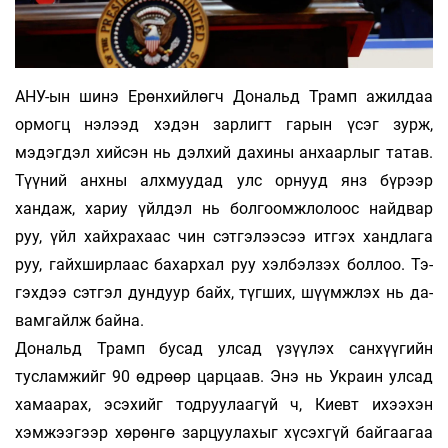
АНУ-ын шинэ Ерөнхийлөгч Дональд Трамп ажилдаа
ормогц нэлээд хэдэн зар­лигт га­рын үсэг зурж,
мэдэгдэл хийсэн нь дэл­хий да­хи­ны анхаарлыг татав.
Түүний анхны алх­­муу­дад улс орнууд янз бүрээр
хандаж, хариу үйл­­дэл нь болгоомжлолоос найдвар
руу, үйл хайх­­­ра­хаас чин сэтгэлээсээ итгэх хандлага
руу, гайх­­­шир­лаас бахархал руу хэлбэлзэх боллоо. Тэ­
гэхдээ сэт­гэл дундуур байх, түгших, шүүмж­лэх нь да­
вамгайлж байна.
Дональд Трамп бусад улсад үзүүлэх сан­хүүгийн
тусламжийг 90 өдрөөр царцаав. Энэ нь Ук­раин улсад
хамаарах, эсэхийг тодруулаагүй ч, Киевт ихээхэн
хэмжээгээр хөрөнгө зар­цуу­ла­хыг хүсэхгүй байгаагаа