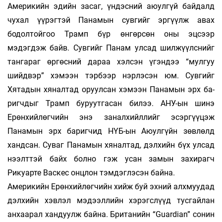
Америкийн эдийн засаг, үндэсний аюулгүй бай­далд
чухал үүрэгтэй Панамын сувгийг эр­гүүлж авах
бодолтойгоо Трамп бүр өнгөрсөн оны эцсээр
мэдэгдэж байв. Сувгийг Панам улсад шилжүүлснийг
тангараг өргөсний да­раа хэлсэн үгэндээ “мулгуу
шийдвэр” хэ­мээн тэр­­бээр нэрлэсэн юм. Сувгийг
Хятадын хя­­нал­­­­­тад оруулсан хэмээн Панамын эрх ба­
ригч­­­­дыг Трамп буруутгасан билээ. АНУ-ын ши­­нэ
Ерөнхийлөгчийн энэ заналхийллийг эсэр­­­­­гүүцэж
Панамын эрх баригчид НҮБ-ын Аюул­­­­гүйн зөвлөлд
хандсан. Суваг Панамын хя­нал­тад, дэлхийн бүх улсад
нээлттэй байх бол­но гэж усан замын захирагч
Рикуарте Вас­кес онцлон тэм­дэг­лэсэн байна.
Америкийн Ерөнхийлөгчийн хийж буй эх­ний алхмуудад
дэлхийн хэвлэл мэдээллийн хэ­рэгс­лүүд тусгайлан
анхаарал хандуулж бай­на. Британийн “Guardian” сонин