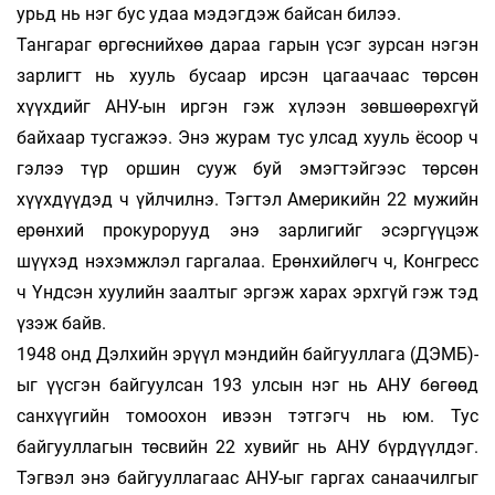
урьд нь нэг бус удаа мэ­дэг­дэж байсан билээ.
Тангараг өргөснийхөө дараа гарын үсэг зур­сан нэгэн
зарлигт нь хууль бусаар ирсэн цагаа­чаас төрсөн
хүүхдийг АНУ-ын иргэн гэж хүлээн зөв­шөөрөхгүй
байхаар тусгажээ. Энэ журам тус улсад хууль ёсоор ч
гэлээ түр оршин сууж буй эмэгтэйгээс төрсөн
хүүхдүүдэд ч үйлчилнэ. Тэг­тэл Америкийн 22 мужийн
ерөнхий про­ку­­рорууд энэ зарлигийг эсэргүүцэж
шүүхэд нэ­хэмж­­лэл гаргалаа. Ерөнхийлөгч ч, Конгресс
ч Үндсэн хуулийн заалтыг эргэж харах эрхгүй гэж тэд
үзэж байв.
1948 онд Дэлхийн эрүүл мэндийн бай­гуул­лага (ДЭМБ)-
ыг үүсгэн байгуулсан 193 улсын нэг нь АНУ бөгөөд
санхүүгийн томоохон ивээн тэт­гэгч нь юм. Тус
байгууллагын төсвийн 22 хувийг нь АНУ бүрдүүлдэг.
Тэгвэл энэ бай­гуул­лагаас АНУ-ыг гаргах санаачилгыг