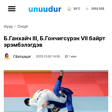
30°C
3593.93
$
Нүүр
Спорт
Б.Ганхайч III, Б.Гончигсүрэн VII байрт
эрэмбэлэгдэв
Г.Батцэцэг
2025-12-03 14:00
1 мин