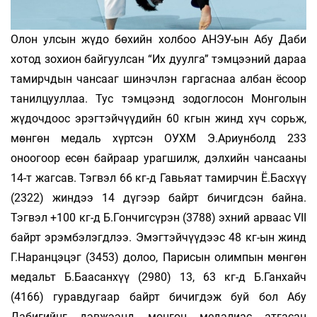
Олон улсын жүдо бөхийн холбоо АНЭУ-ын Абу Даби
хотод зохион байгуулсан “Их дуулга” тэмцээний дараа
тамирчдын чансааг шинэчлэн гаргаснаа албан ёсоор
танилцууллаа. Тус тэмцээнд зодоглосон Монголын
жүдочдоос эрэгтэйчүүдийн 60 кгын жинд хүч сорьж,
мөнгөн медаль хүртсэн ОУХМ Э.Ариунболд 233
оноогоор есөн байраар урагшилж, дэлхийн чансааны
14-т жагсав. Тэгвэл 66 кг-д Гавьяат тамирчин Ё.Басхүү
(2322) жиндээ 14 дүгээр байрт бичигдсэн байна.
Тэгвэл +100 кг-д Б.Гончигсүрэн (3788) эхний арваас VII
байрт эрэмбэлэгдлээ. Эмэгтэйчүүдээс 48 кг-ын жинд
Г.Наранцэцэг (3453) долоо, Парисын олимпын мөнгөн
медальт Б.Баасанхүү (2980) 13, 63 кг-д Б.Ганхайч
(4166) гуравдугаар байрт бичигдэж буй бол Абу
Дабигийнг дэвжээнд мөнгөн медалиас атгасан