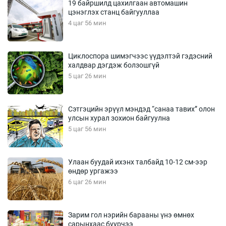
19 байршилд цахилгаан автомашин
цэнэглэх станц байгууллаа
4 цаг 56 мин
Циклоспора шимэгчээс үүдэлтэй гэдэсний
халдвар дэгдэж болзошгүй
5 цаг 26 мин
Сэтгэцийн эрүүл мэндэд “санаа тавих” олон
улсын хурал зохион байгуулна
5 цаг 56 мин
Улаан буудай ихэнх талбайд 10-12 см-ээр
өндөр ургажээ
6 цаг 26 мин
Зарим гол нэрийн барааны үнэ өмнөх
сарынхаас буурчээ