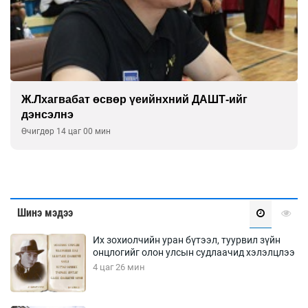
Монголын баг Абу Дабид медалийн хур
буулгаж байна
Өчигдөр 12 цаг 30 мин
Шинэ мэдээ
Их зохиолчийн уран бүтээл, туурвил зүйн
онцлогийг олон улсын судлаачид хэлэлцлээ
4 цаг 26 мин