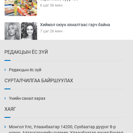
6 цаг 56 мин
Хиймэл оюун хяналтаас гарч байна
7 цаг 26 мин
РЕДАКЦЫН ЁС ЗҮЙ
Эмэгтэйчүүд Бээжин, эрэгтэйчүүд Японд
бэлтгэл базаахаар хилийн дээс алхлаа
7 цаг 56 мин
Редакцын ёс зүй
СУРТАЛЧИЛГАА БАЙРШУУЛАХ
АНУ-ын Цэргийн кибер командлалаын
ажилтнууд амиа хорлох явдал эрс
нэмэгджээ
Үнийн санал харах
8 цаг 4 мин
ХАЯГ
Монголын шигшээ Хонконгийн багийг ялж,
эхний хожлоо авлаа
Монгол Улс, Улаанбаатар 14200, Сүхбаатар дүүрэг 8-р
8 цаг 26 мин
хороо, Алтангэрэлийн гудамж, Улаанбаатар зочид буудал