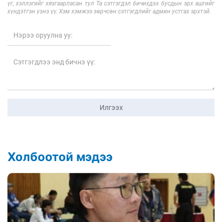
үг, хэллэгийг хязгаарласан тул Та сэтгэгдэл бичихдээ бусдын эрх ашгийг
хүндэтгэн үзнэ үү. Хэм хэмжээ зөрчсөн сэтгэгдлийг админ устгах эрхтэй.
Илгээх
Холбоотой мэдээ