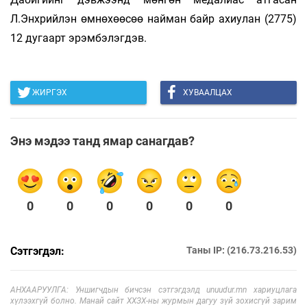
Л.Энхрийлэн өмнөхөөсөө найман байр ахиулан (2775)
12 дугаарт эрэмбэлэгдэв.
ЖИРГЭХ
ХУВААЛЦАХ
Энэ мэдээ танд ямар санагдав?
0
0
0
0
0
0
Сэтгэгдэл:
Таны IP: (216.73.216.53)
АНХААРУУЛГА: Уншигчдын бичсэн сэтгэгдэлд unuudur.mn хариуцлага
хүлээхгүй болно. Манай сайт ХХЗХ-ны журмын дагуу зүй зохисгүй зарим