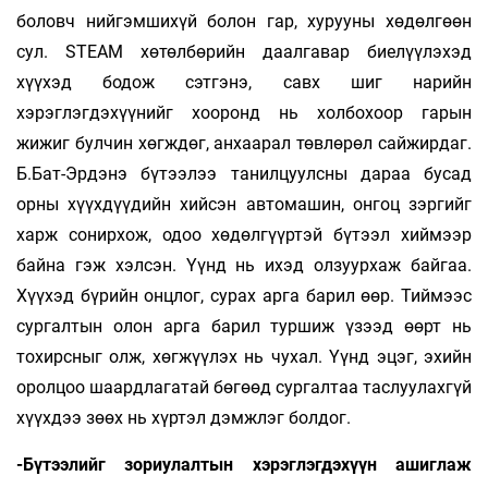
боловч нийгэмшихүй болон гар, хурууны хөдөлгөөн
сул. STEAM хөтөлбөрийн даалгавар биелүүлэхэд
хүүхэд бодож сэтгэнэ, савх шиг нарийн
хэрэглэгдэхүүнийг хооронд нь холбохоор гарын
жижиг булчин хөгждөг, анхаарал төвлөрөл сайжирдаг.
Б.Бат-Эрдэнэ бүтээлээ танилцуулсны дараа бусад
орны хүүхдүүдийн хийсэн автомашин, онгоц зэргийг
харж сонирхож, одоо хөдөлгүүртэй бүтээл хиймээр
байна гэж хэлсэн. Үүнд нь ихэд олзуурхаж байгаа.
Хүүхэд бүрийн онцлог, сурах арга барил өөр. Тиймээс
сургалтын олон арга барил туршиж үзээд өөрт нь
тохирсныг олж, хөгжүүлэх нь чухал. Үүнд эцэг, эхийн
оролцоо шаардлагатай бөгөөд сургалтаа таслуулахгүй
хүүхдээ зөөх нь хүртэл дэмжлэг болдог.
-Бүтээлийг зориулалтын хэрэглэгдэхүүн ашиглаж