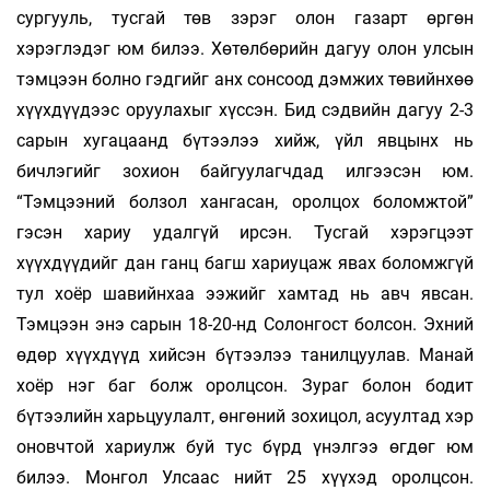
сургууль, тусгай төв зэрэг олон газарт өргөн
хэрэглэдэг юм билээ. Хөтөлбөрийн дагуу олон улсын
тэмцээн болно гэдгийг анх сонсоод дэмжих төвийнхөө
хүүхдүүдээс оруулахыг хүссэн. Бид сэдвийн дагуу 2-3
сарын хугацаанд бүтээлээ хийж, үйл явцынх нь
бичлэгийг зохион байгуулагчдад илгээсэн юм.
“Тэмцээний болзол хангасан, оролцох боломжтой”
гэсэн хариу удалгүй ирсэн. Тусгай хэрэгцээт
хүүхдүүдийг дан ганц багш хариуцаж явах боломжгүй
тул хоёр шавийнхаа ээжийг хамтад нь авч явсан.
Тэмцээн энэ сарын 18-20-нд Солонгост болсон. Эхний
өдөр хүүхдүүд хийсэн бүтээлээ танилцуулав. Манай
хоёр нэг баг болж оролцсон. Зураг болон бодит
бүтээлийн харьцуулалт, өнгөний зохицол, асуултад хэр
оновчтой хариулж буй тус бүрд үнэлгээ өгдөг юм
билээ. Монгол Улсаас нийт 25 хүүхэд оролцсон.