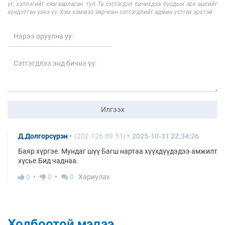
үг, хэллэгийг хязгаарласан тул Та сэтгэгдэл бичихдээ бусдын эрх ашгийг
хүндэтгэн үзнэ үү. Хэм хэмжээ зөрчсөн сэтгэгдлийг админ устгах эрхтэй.
Илгээх
Д.Долгорсүрэн
(202.126.89.51)
2025-10-31 22:34:26
Баяр хүргэе. Мундаг шүү Багш нартаа хүүхдүүдэдээ амжилт
хүсье.Бид чаднаа.
0
0
0
Хариулах
Холбоотой мэдээ