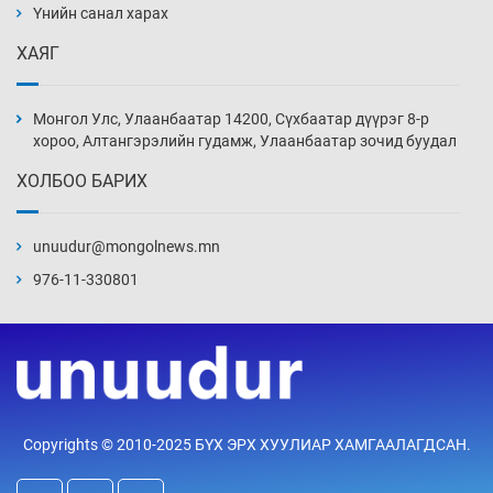
Үнийн санал харах
19 цаг 0 мин
ХАЯГ
Ж.Лхагвабат өсвөр үеийнхний ДАШТ-ийг
дэнсэлнэ
Монгол Улс, Улаанбаатар 14200, Сүхбаатар дүүрэг 8-р
19 цаг 30 мин
хороо, Алтангэрэлийн гудамж, Улаанбаатар зочид буудал
ХОЛБОО БАРИХ
Иран тэсэж үлдсэн ч удаан хугацаанд хүнд
үеийг туулна
unuudur@mongolnews.mn
20 цаг 0 мин
976-11-330801
Боловсролын зээлийн сангаар гадаадад
суралцагчдын амьжиргааны зардлын
хэмжээг шинэчлэн тогтоох нь
20 цаг 30 мин
Монголын баг Абу Дабид медалийн хур
Copyrights © 2010-2025 БҮХ ЭРХ ХУУЛИАР ХАМГААЛАГДСАН.
буулгаж байна
21 цаг 0 мин