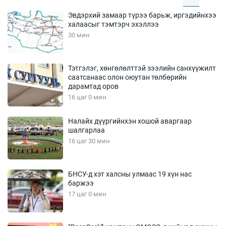
Эвдэрхий замаар түрээ барьж, иргэдийнхээ
халаасыг тэмтэрч эхэллээ
30 мин
Тэтгэлэг, хөнгөлөлттэй зээлийн санхүүжилт
саатсанаас олон оюутан төлбөрийн
дарамтад оров
16 цаг 0 мин
Налайх дүүргийнхэн хошой аваргаар
шалгарлаа
16 цаг 30 мин
БНСУ-д хэт халсны улмаас 19 хүн нас
баржээ
17 цаг 0 мин