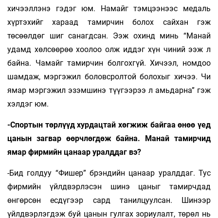
хичээллэнэ гэдэг юм. Намайг тэмцээнээс медаль
хүртэхийг хараад тамирчин болох сайхан гэж
төсөөлдөг шиг санагдсан. Ээж охинд минь “Манай
удамд хөлсөөрөө хоолоо олж иддэг хүн чиний ээж л
байна. Чамайг тамирчин болгохгүй. Хичээл, номдоо
шамдаж, мэргэжил боловсролтой болохыг хичээ. Чи
ямар мэргэжил эзэмшинэ түүгээрээ л амьдарна” гэж
хэлдэг юм.
-Спортын төрлүүд хурдацтай хөгжиж байгаа өнөө үед
цанын загвар өөрчлөгдөж байна. Манай тамирчид
ямар фирмийн цанаар уралддаг вэ?
-Бид голдуу “Фишер” брэндийн цанаар уралддаг. Тус
фирмийн үйлдвэрлэсэн шинэ цаныг тамирчдад
өнгөрсөн есдүгээр сард танилцуулсан. Шинээр
үйлдвэрлэгдэж буй цанын гулгах зориулалт, төрөл нь