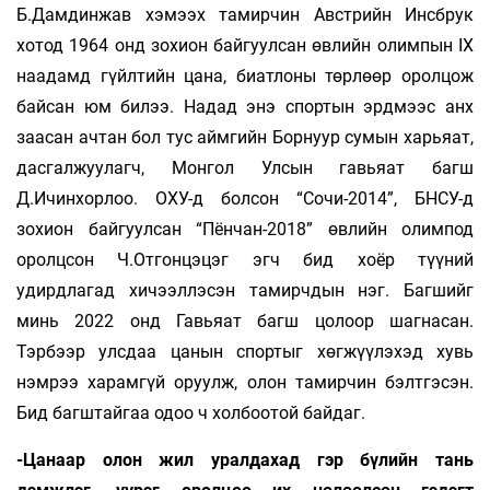
Б.Дамдинжав хэмээх тамирчин Австрийн Инсбрук
хотод 1964 онд зохион байгуулсан өвлийн олимпын IX
наадамд гүйлтийн цана, биатлоны төрлөөр оролцож
байсан юм билээ. Надад энэ спортын эрдмээс анх
заасан ачтан бол тус аймгийн Борнуур сумын харьяат,
дасгалжуулагч, Монгол Улсын гавьяат багш
Д.Ичинхорлоо. ОХУ-д болсон “Сочи-2014”, БНСУ-д
зохион байгуулсан “Пёнчан-2018” өвлийн олимпод
оролцсон Ч.Отгонцэцэг эгч бид хоёр түүний
удирдлагад хичээллэсэн тамирчдын нэг. Багшийг
минь 2022 онд Гавьяат багш цолоор шагнасан.
Тэрбээр улсдаа цанын спортыг хөгжүүлэхэд хувь
нэмрээ харамгүй оруулж, олон тамирчин бэлтгэсэн.
Бид багштайгаа одоо ч холбоотой байдаг.
-Цанаар олон жил уралдахад гэр бүлийн тань