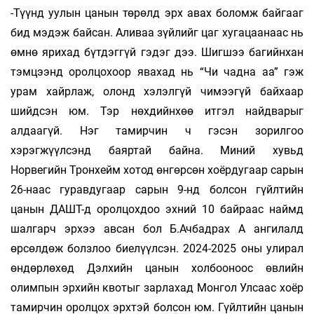
-Түүнд уулын цанын төрөлд эрх авах боломж байгааг
бид мэдэж байсан. Аливаа зүйлийг цаг хугацаанаас нь
өмнө ярихад бүтдэггүй гэдэг дээ. Шигшээ багийнхан
тэмцээнд оролцохоор явахад нь “Чи чадна аа” гэж
урам хайрлаж, олонд хэлэлгүй чимээгүй байхаар
шийдсэн юм. Тэр нөхдийнхөө итгэл найдварыг
алдаагүй. Нэг тамирчин ч гэсэн зорилгоо
хэрэгжүүлсэнд баяртай байна. Миний хувьд
Норвегийн Тронхейм хотод өнгөрсөн хоёрдугаар сарын
26-наас гуравдугаар сарын 9-нд болсон гүйлтийн
цанын ДАШТ-д оролцохдоо эхний 10 байраас наймд
шалгарч эрхээ авсан бол Б.Ачбадрах А ангилалд
өрсөлдөж болзлоо биелүүлсэн. 2024-2025 оны улирал
өндөрлөхөд Дэлхийн цанын холбооноос өвлийн
олимпын эрхийн квотыг зарлахад Монгол Улсаас хоёр
тамирчин оролцох эрхтэй болсон юм. Гүйлтийн цанын