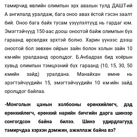
тамирчид өвлийн олимпын эрх авахын тулд ДАШТ-ий
А ангилалд уралдаж, бага оноо авах ёстой гэсэн заалт
бий. Оноо бага байх тусам үзүүлэлтүүд нь гардаг юм.
Эмэгтэйчүүд 150-аас доош оноотой байж олимпын бүх
гараанд өрсөлдөх эрхтэй болно. Харин үүнээс дээш
оноотой бол зөвхөн ойрын зайн болон холын зайн 10
км-ийн уралдаанд оролцдог. Б.Ачбадрах бид хоёрын
хувьд олимпын тэмцээний бүх гараанд (10, 15, 30, 50
кмийн зайд) уралдана. Манайхан өмнө нь
эрэгтэйчүүдийн 15, эмэгтэйчүүдийн 10 км-ийн зайд
оролцдог байлаа.
-Монголын цанын холбооны ерөнхийлөгч, дэд
ерөнхийлөгч, ерөнхий нарийн бичгийн дарга шинээр
сонгогдсон байна билээ. Шинэ удирдлагууд
тамирчдаа хэрхэн дэмжин, ажиллаж байна вэ?