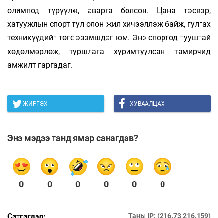
олимпод түрүүлж, аварга болсон. Цана тэсвэр,
хатуужлын спорт тул олон жил хичээллэж байж, гулгах
техникүүдийг төгс эзэмшдэг юм. Энэ спортод тууштай
хөдөлмөрлөж, туршлага хуримтуулсан тамирчид
амжилт гаргадаг.
ЖИРГЭХ
ХУВААЛЦАХ
Энэ мэдээ танд ямар санагдав?
0
0
0
0
0
0
Сэтгэгдэл:
Таны IP: (216.73.216.159)