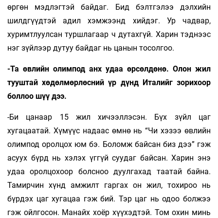
өргөн мэдлэгтэй байдаг. Бид бэлтгэлээ дэлхийн
шилдгүүдтэй адил хэмжээнд хийдэг. Ур чадвар,
хуримтлуулсан туршлагаар ч дутахгүй. Харин тэднээс
нэг зүйлээр дутуу байдаг нь цанын тосолгоо.
-Та өвлийн олимпод анх удаа өрсөлдөнө. Олон жил
тууштай хөдөлмөрлөсний үр дүнд Италийг зорихоор
боллоо шүү дээ.
-Би цанаар 15 жил хичээллэсэн. Бүх зүйл цаг
хугацаатай. Хүмүүс надаас өмнө нь “Чи хэзээ өвлийн
олимпод оролцох юм бэ. Боломж байсан биз дээ” гэж
асуух бүрд нь хэлэх үггүй суудаг байсан. Харин энэ
удаа оролцохоор болсноо дуулгахад таатай байна.
Тамирчин хүнд амжилт гаргах он жил, тохироо нь
бүрдэх цаг хугацаа гэж бий. Тэр цаг нь одоо болжээ
гэж ойлгосон. Манайх хоёр хүүхэдтэй. Том охин минь