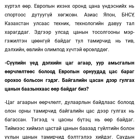
хүртэл өөр. Европын ихэнх оронд цана үндэснийх нь
спортоос дутуугүй хөгжсөн. Азиас Япон, БНСУ,
Казахстан улсаас техник, технологийн давуу тал
харагддаг. Эдгээр улсад цанын тосолгооны мэр­
гэжилтэн цөөнгүй байдаг тул тамирчид нь тив,
дэлхийн, өвлийн олимпод хүчтэй өрсөлддөг.
-Сүүлийн үед дэлхийн цаг агаар, уур амьсгалын
өөрчлөлтөөс болоод Европын орнуудад цас бараг
орохоо больсон гэдэг. Байгалийн цасан дээр гулгах
цанын баазынхаас өөр байдаг биз?
-Цаг агаарын өөрчлөлт, дулаарлын байдлаас болоод
олон орны тамирчид байгалийн цас дээр гулгах нь
багассан. Тэгээд ч цасны бүтэц нь өөр байдаг.
Тиймээс хиймэл цастай цанын баазад гүйлтийн болон
уулын цанын тамирчид бэлтгэлээ хийдэг. Саудын