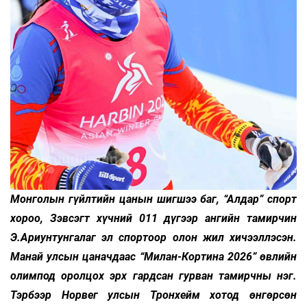
Монголын гүйлтийн цанын шигшээ баг, “Алдар” спорт
хороо, Зэвсэгт хүчний 011 дүгээр ангийн тамирчин
Э.Ариунтунгалаг эл спортоор олон жил хичээллэсэн.
Манай улсын цаначдаас “Милан-Кортина 2026” өвлийн
олимпод оролцох эрх гардсан гурван тамирчны нэг.
Тэрбээр Норвег улсын Тронхейм хотод өнгөрсөн