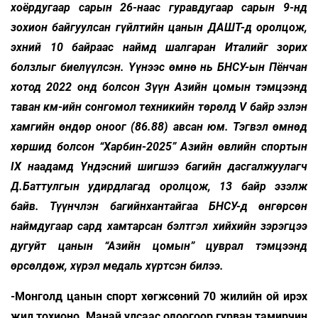
хоёрдугаар сарын 26-наас гуравдугаар сарын 9-нд
зохион байгуулсан гүйлтийн цанын ДАШТ-д оролцож,
эхний 10 байраас наймд шалгаран Италийг зорих
болзлыг биелүүлсэн. Үүнээс өмнө нь БНСУ-ын Пёнчан
хотод 2022 онд болсон Зүүн Азийн цомын тэмцээнд
таван км-ийн сонгомол техникийн төрөлд V байр эзлэн
хамгийн өндөр оноог (86.88) авсан юм. Тэгвэл өмнөд
хөршид болсон “Харбин-2025” Азийн өвлийн спортын
IX наадамд Үндэсний шигшээ багийн дасгалжуулагч
Д.Баттулгын удирдлагад оролцож, 13 байр эзэлж
байв. Түүнчлэн багийнхантайгаа БНСУ-д өнгөрсөн
наймдугаар сард хамтарсан бэлтгэл хийхийн зэрэгцээ
дугуйт цанын “Азийн цомын” цуврал тэмцээнд
өрсөлдөж, хүрэл медаль хүртсэн билээ.
-Монголд цанын спорт хөгжсөний 70 жилийн ой ирэх
жил тохионо. Манай улсаас одоогоор гурван тамирчин