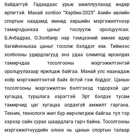
байдаггүй. Гадаадаас урьж ажиллуулахад өндөр
өртөгтэй. Манай холбоо “Харбин-2025” Азийн өвлийн
спортын наадамд өмнөд хөршийн мэргэжилтнээр
тамирчдынхаа цаныг тослуулж оролцуулсан.
Б.Ачбадрах, О.Золбаяр нар тэмцээний өмнөх өдөр
багийнхныхаа цаныг тосолж бэлддэг юм. Тиймээс
холбооны удирдлагууд энэ удаа олимпод өрсөлдөх
тамирчдаа тосолгооны мэргэжилтэнтэй
оролцуулахаар ярилцаж байгаа. Манай улс наанадаж
хоёр мэргэжилтэнтэй байх ёстой гэж боддог. Цанын
тосолгооны мэргэжилтэн бэлтгэхэд тодорхой цаг
хугацаа, туршлага хэрэгтэй. Эрт бэлдэх тусам
тамирчид цаг хугацаа алдахгүй амжилт гаргана.
Техник, технологи жил бүр өөрчлөгдөж байгаа тул тэр
хэрээр сайн сурах шаардлага гарч байна. Тосолгооны
мэргэжилтнүүдийн олонх нь цанын спортын талаар