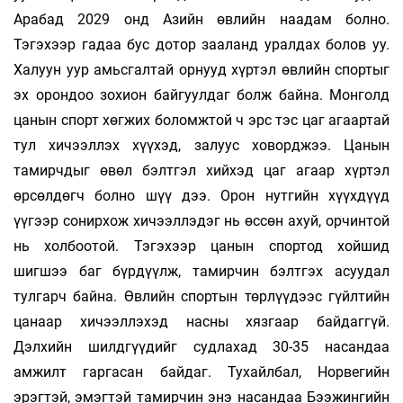
Арабад 2029 онд Азийн өвлийн наадам болно.
Тэгэхээр гадаа бус дотор зааланд уралдах болов уу.
Халуун уур амьсгалтай орнууд хүртэл өвлийн спортыг
эх орондоо зохион байгуулдаг болж байна. Монголд
цанын спорт хөгжих боломжтой ч эрс тэс цаг агаартай
тул хичээллэх хүүхэд, залуус ховорджээ. Цанын
тамирчдыг өвөл бэлтгэл хийхэд цаг агаар хүртэл
өрсөлдөгч болно шүү дээ. Орон нутгийн хүүхдүүд
үүгээр сонирхож хичээллэдэг нь өссөн ахуй, орчинтой
нь холбоотой. Тэгэхээр цанын спортод хойшид
шигшээ баг бүрдүүлж, тамирчин бэлтгэх асуудал
тулгарч байна. Өвлийн спортын төрлүүдээс гүйлтийн
цанаар хичээллэхэд насны хязгаар байдаггүй.
Дэлхийн шилдгүүдийг судлахад 30-35 насандаа
амжилт гаргасан байдаг. Тухайлбал, Норвегийн
эрэгтэй, эмэгтэй тамирчин энэ насандаа Бээжингийн