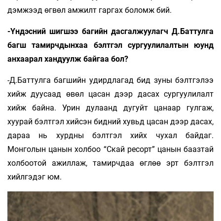
дэмжээд өгвөл амжилт гаргах боломж бий.
-Үндэсний шигшээ багийн дасгалжуулагч Д.Баттулга
багш тамирчдынхаа бэлтгэл сургуулилалтын юунд
анхаарал хандуулж байгаа бол?
-Д.Баттулга багшийн удирдлагад бид зуны бэлтгэлээ
хийж дуусаад өвөл цасан дээр дасах сургуулилалт
хийж байна. Урин дулаанд дугуйт цанаар гулгаж,
хуурай бэлтгэл хийсэн бидний хувьд цасан дээр дасах,
дараа нь хурдны бэлтгэл хийх чухал байдаг.
Монголын цанын холбоо “Скай ресорт” цанын баазтай
холбоотой ажиллаж, тамирчдаа өглөө эрт бэлтгэл
хийлгэдэг юм.