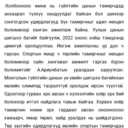
-Холбооноос өмнө нь гүйлтийн цанын тамирчдад
анхаарал түлхүү хандуулдаг байсан бол шинээр
сонгогдсон удирдлагууд бүх тамирчныг адил нөхцөл
боломжоор ханган ажиллаж байна. Уулын цанын
шигшээ багийг байгуулж, 2022 оноос хойш тэмцээнд
цөөнгүй оролцууллаа. Ингэж ажилласны үр дүн ч
гарсан. Спортын ямар ч төрлийн тамирчныг нөхцөл
боломжоор сайн хангавал амжилт гаргах бүрэн
боломжтойг А.Ариунбатын уралдаан харуулсан.
Монголын гүйлтийн цанын үе үеийн шигшээ багийнхан
өвлийн олимпод тасралтгүй оролцож ирсэн түүхтэй.
Одоогоор гурван эрх авсан ч хүлээлгийн хоёр эрх бий
болохоор итгэл найдлага тавьж байгаа. Хэрвээ хоёр
тамирчин нэмж эрх гардвал авсан онооноосоо
хамаарч, ямар төрөл, зайд уралдах нь шийдэгдэнэ.
Төр засгийн удирдлагууд өвлийн спортын тамирчдаа