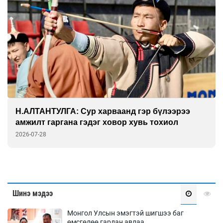
ГАНБАТ: Дэлхийн технологийн амин сүнс
физик дээр л тогтдог
2026-07-27
Шинэ мэдээ
Монгол Улсын эмэгтэй шигшээ баг
өмсгөлөө гардан авлаа