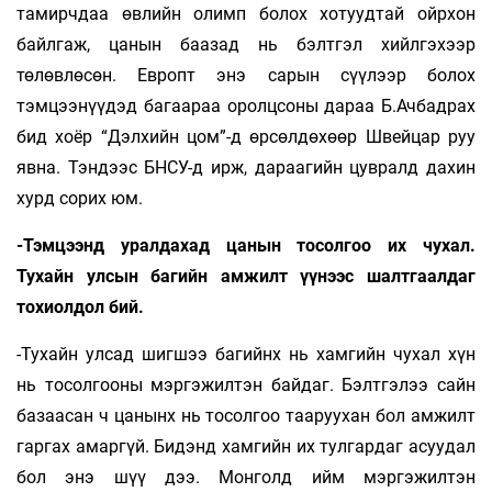
тамирчдаа өвлийн олимп болох хотуудтай ойрхон
байлгаж, цанын баазад нь бэлтгэл хийлгэхээр
төлөвлөсөн. Европт энэ сарын сүүлээр болох
тэмцээнүүдэд багаараа оролцсоны дараа Б.Ачбадрах
бид хоёр “Дэлхийн цом”-д өрсөлдөхөөр Швейцар руу
явна. Тэндээс БНСУ-д ирж, дараагийн цувралд дахин
хурд сорих юм.
-Тэмцээнд уралдахад цанын тосолгоо их чухал.
Тухайн улсын багийн амжилт үүнээс шалтгаалдаг
тохиолдол бий.
-Тухайн улсад шигшээ багийнх нь хамгийн чухал хүн
нь тосолгооны мэргэжилтэн байдаг. Бэлтгэлээ сайн
базаасан ч цанынх нь тосолгоо тааруухан бол амжилт
гаргах амаргүй. Бидэнд хамгийн их тулгардаг асуудал
бол энэ шүү дээ. Монголд ийм мэргэжилтэн