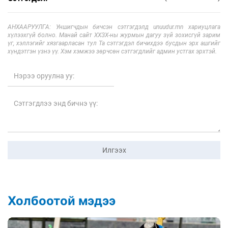
АНХААРУУЛГА: Уншигчдын бичсэн сэтгэгдэлд unuudur.mn хариуцлага
хүлээхгүй болно. Манай сайт ХХЗХ-ны журмын дагуу зүй зохисгүй зарим
үг, хэллэгийг хязгаарласан тул Та сэтгэгдэл бичихдээ бусдын эрх ашгийг
хүндэтгэн үзнэ үү. Хэм хэмжээ зөрчсөн сэтгэгдлийг админ устгах эрхтэй.
Илгээх
Холбоотой мэдээ