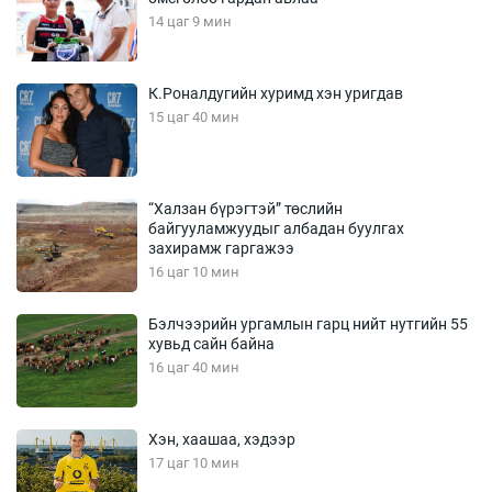
14 цаг 9 мин
К.Роналдугийн хуримд хэн уригдав
15 цаг 40 мин
“Халзан бүрэгтэй” төслийн
байгууламжуудыг албадан буулгах
захирамж гаргажээ
16 цаг 10 мин
Бэлчээрийн ургамлын гарц нийт нутгийн 55
хувьд сайн байна
16 цаг 40 мин
Хэн, хаашаа, хэдээр
17 цаг 10 мин