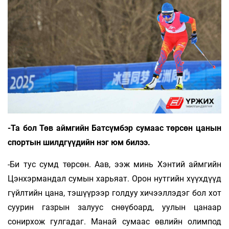
-Та бол Төв аймгийн Батсүмбэр сумаас төрсөн цанын
спортын шилдгүүдийн нэг юм билээ.
-Би тус сумд төрсөн. Аав, ээж минь Хэнтий аймгийн
Цэнхэрмандал сумын харьяат. Орон нутгийн хүүхдүүд
гүйлтийн цана, тэшүүрээр голдуу хичээллэдэг бол хот
суурин газрын за­луус снөүбоард, уулын цанаар
сонирхож гул­гадаг. Манай сумаас өвлийн олимпод