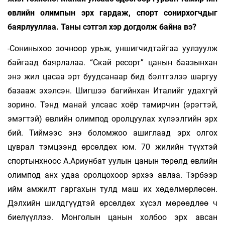
өвлийн олимпын эрх гардаж, спорт сонирхогчдыг
баярлууллаа. Таны сэтгэл хэр догдолж байна вэ?
-Сониныхоо зочноор урьж, уншигчидтайгаа уулзуулж
байгаад баярлалаа. “Скай ресорт” цанын баазынхан
энэ жил цасаа эрт буудсанаар бид бэлтгэлээ шаргуу
базааж эхэлсэн. Шигшээ багийнхан Италийг удахгүй
зорино. Тэнд манай улсаас хоёр тамирчин (эрэгтэй,
эмэгтэй) өвлийн олимпод оролцуулах хүлээлгийн эрх
бий. Тиймээс энэ боломжоо ашиглаад эрх олгох
цуврал тэмцээнд өрсөлдөх юм. 70 жилийн түүхтэй
спортынхноос А.Ариунбат уулын цанын төрөлд өвлийн
олимпод анх удаа оролцохоор эрхээ авлаа. Тэрбээр
ийм амжилт гаргахын тулд маш их хөдөлмөрлөсөн.
Дэлхийн шилдгүүдтэй өрсөлдөх хүсэл мөрөөдлөө ч
биелүүллээ. Монголын цанын холбоо эрх авсан