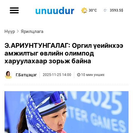
30°C
3593.5
$
Нүүр
Ярилцлага
Э.АРИУНТУНГАЛАГ: Оргил үеийнхээ
амжилтыг өвлийн олимпод
харуулахаар зорьж байна
Г.Батцэцэг
2025-11-25 14:00
10 мин унших