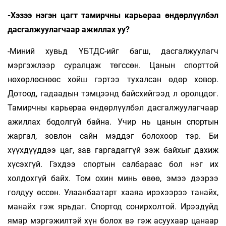
-Хэзээ нэгэн цагт тамирчны карьераа өндөрлүүлбэл
дасгалжуулагчаар ажиллах уу?
-Миний хувьд ҮБТДС-ийг багш, дасгалжуулагч
мэргэжлээр суралцаж төгссөн. Цанын спорттой
нөхөрлөснөөс хойш гэртээ тухалсан өдөр ховор.
Дотоод, гадаадын тэмцээнд байсхийгээд л оролцдог.
Тамирчны карьераа өндөр­­лүүл­бэл дасгалжуулагчаар
ажиллах бодолгүй байна. Учир нь цанын спортын
жаргал, зовлон сайн мэддэг болохоор тэр. Би
хүүхдүүддээ цаг, зав гаргадаггүй ээж байхыг дахиж
хүсэхгүй. Гэхдээ спортын салбараас бол нэг их
холдохгүй байх. Том охин минь өвөө, эмээ дээрээ
голдуу өссөн. Улаанбаатарт хааяа ирэхээрээ танайх,
манайх гэж ярьдаг. Спортод сонирхолтой. Ирээдүйд
ямар мэргэжилтэй хүн болох вэ гэж асуухаар цанаар