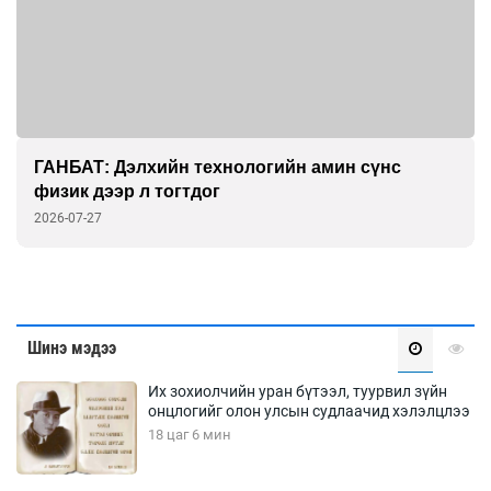
Д.АМАРСАНАА: Жендерийн эрх тэгш байдал
аль ч улсад бүрэн хангагдаагүй
2026-07-23
Шинэ мэдээ
Их зохиолчийн уран бүтээл, туурвил зүйн
онцлогийг олон улсын судлаачид хэлэлцлээ
18 цаг 6 мин