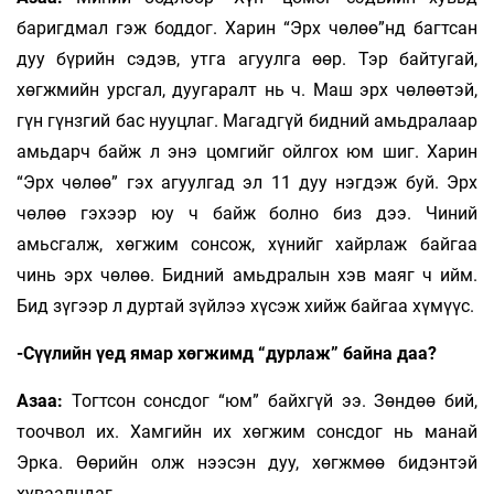
баригдмал гэж боддог. Харин “Эрх чөлөө”нд багтсан
дуу бүрийн сэдэв, утга агуулга өөр. Тэр байтугай,
хөгжмийн урсгал, дуугаралт нь ч. Маш эрх чөлөөтэй,
гүн гүнзгий бас нууцлаг. Магадгүй бидний амьдралаар
амьдарч байж л энэ цомгийг ойлгох юм шиг. Харин
“Эрх чөлөө” гэх агуулгад эл 11 дуу нэгдэж буй. Эрх
чөлөө гэхээр юу ч байж болно биз дээ. Чиний
амьсгалж, хөгжим сонсож, хүнийг хайрлаж байгаа
чинь эрх чөлөө. Бидний амьдралын хэв маяг ч ийм.
Бид зүгээр л дуртай зүйлээ хүсэж хийж байгаа хүмүүс.
-Сүүлийн үед ямар хөгжимд “дурлаж” байна даа?
Азаа:
Тогтсон сонсдог “юм” байхгүй ээ. Зөндөө бий,
тоочвол их. Хамгийн их хөгжим сонсдог нь манай
Эрка. Өөрийн олж нээсэн дуу, хөгжмөө бидэнтэй
хуваалцдаг.