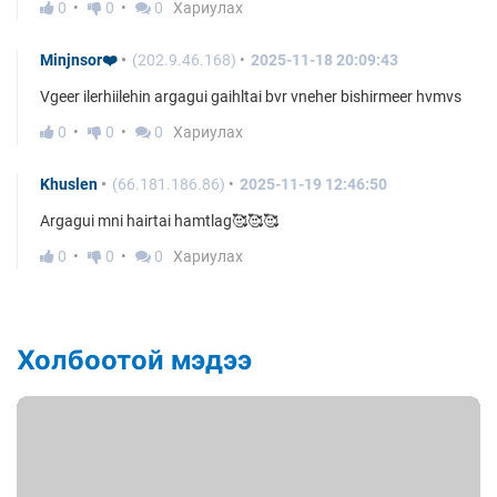
0
0
0
Хариулах
Minjnsor❤️
(202.9.46.168)
2025-11-18 20:09:43
Vgeer ilerhiilehin argagui gaihltai bvr vneher bishirmeer hvmvs
0
0
0
Хариулах
Khuslen
(66.181.186.86)
2025-11-19 12:46:50
Argagui mni hairtai hamtlag🥰🥰🥰
0
0
0
Хариулах
Холбоотой мэдээ