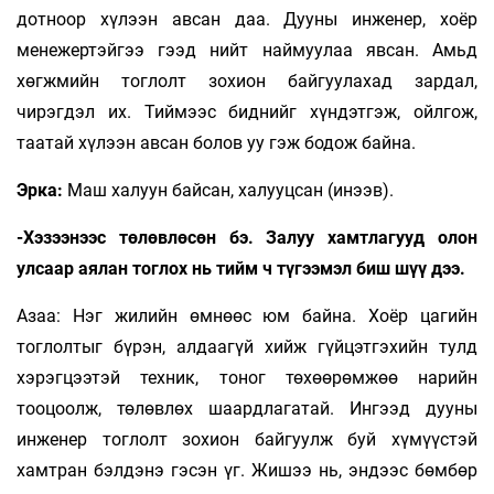
дотноор хүлээн авсан даа. Дууны инженер, хоёр
менежертэйгээ гээд нийт наймуулаа явсан. Амьд
хөгжмийн тоглолт зохион байгуулахад зардал,
чирэгдэл их. Тиймээс биднийг хүндэтгэж, ойлгож,
таатай хүлээн авсан болов уу гэж бодож байна.
Эрка:
Маш халуун байсан, халууцсан (инээв).
-Хэзээнээс төлөвлөсөн бэ. Залуу хамтлагууд олон
улсаар аялан тоглох нь тийм ч түгээмэл биш шүү дээ.
Азаа: Нэг жилийн өмнөөс юм байна. Хоёр цагийн
тоглолтыг бүрэн, алдаагүй хийж гүйцэтгэхийн тулд
хэрэгцээтэй техник, тоног төхөөрөмжөө нарийн
тооцоолж, төлөвлөх шаардлагатай. Ингээд дууны
инженер тоглолт зохион байгуулж буй хүмүүстэй
хамтран бэлдэнэ гэсэн үг. Жишээ нь, эндээс бөмбөр