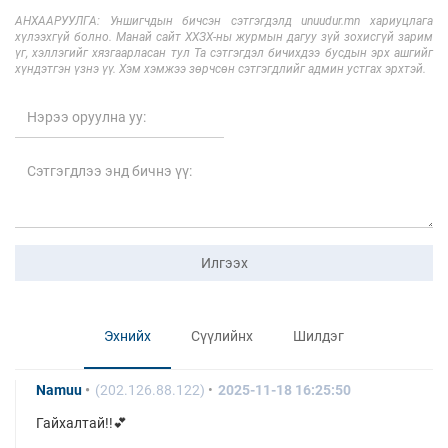
АНХААРУУЛГА: Уншигчдын бичсэн сэтгэгдэлд unuudur.mn хариуцлага
хүлээхгүй болно. Манай сайт ХХЗХ-ны журмын дагуу зүй зохисгүй зарим
үг, хэллэгийг хязгаарласан тул Та сэтгэгдэл бичихдээ бусдын эрх ашгийг
хүндэтгэн үзнэ үү. Хэм хэмжээ зөрчсөн сэтгэгдлийг админ устгах эрхтэй.
Илгээх
Эхнийх
Сүүлийнх
Шилдэг
Namuu
(202.126.88.122)
2025-11-18 16:25:50
Гайхалтай!!💕