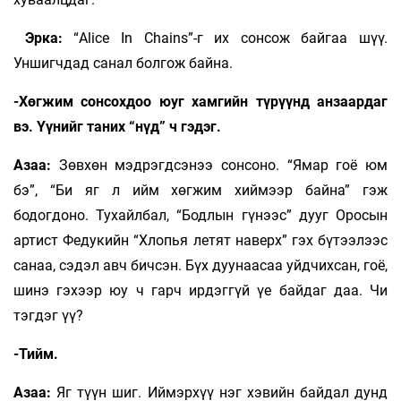
Эрка:
“Alice In Chains”-г их сонсож байгаа шүү.
Уншигчдад санал болгож байна.
-Хөгжим сонсохдоо юуг хамгийн түрүүнд анзаардаг
вэ. Үүнийг таних “нүд” ч гэдэг.
Азаа:
Зөвхөн мэдрэгдсэнээ сонсоно. “Ямар гоё юм
бэ”, “Би яг л ийм хөгжим хиймээр байна” гэж
бодогдоно. Тухайлбал, “Бодлын гүнээс” дууг Оросын
артист Федукийн “Хлопья летят наверх” гэх бүтээлээс
санаа, сэдэл авч бичсэн. Бүх дуунаасаа уйдчихсан, гоё,
шинэ гэхээр юу ч гарч ирдэггүй үе байдаг даа. Чи
тэгдэг үү?
-Тийм.
Азаа:
Яг түүн шиг. Иймэрхүү нэг хэвийн байдал дунд