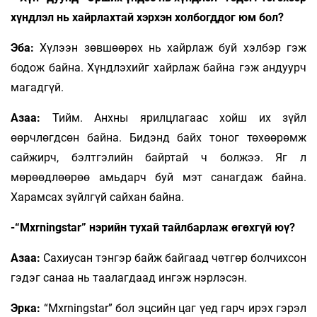
хүндлэл нь хайрлахтай хэрхэн холбогддог юм бол?
Эба:
Хүлээн зөвшөөрөх нь хайрлаж буй хэлбэр гэж
бодож байна. Хүндлэхийг хайрлаж байна гэж андуурч
магадгүй.
Азаа:
Тийм. Анхны ярилцлагаас хойш их зүйл
өөрчлөгдсөн байна. Бидэнд байх тоног төхөөрөмж
сайжирч, бэлтгэлийн байртай ч болжээ. Яг л
мөрөөдлөөрөө амьдарч буй мэт санагдаж байна.
Харамсах зүйлгүй сайхан байна.
-“Mxrningstar” нэрийн тухай тайлбарлаж өгөхгүй юү?
Азаа:
Сахиусан тэнгэр байж байгаад чөтгөр болчихсон
гэдэг санаа нь таалагдаад ингэж нэрлэсэн.
Эрка:
“Mxrningstar” бол эцсийн цаг үед гарч ирэх гэрэл