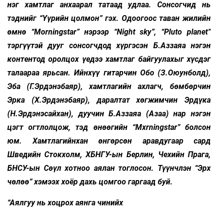
нэг хамтлаг анхаарал татаад удлаа. Сонсогчид нь
тэднийг “Үүрийн цолмон” гэх. Одоогоос таван жилийн
өмнө “Morningstar” нэрээр “Night sky”, “Pluto planet”
тэргүүтэй дууг сонсогчдод хүргэсэн Б.Аззаяа нэгэн
контентод оролцох үедээ хамтлаг байгуулахыг хүсдэг
талаараа ярьсан. Ийнхүү гитарчин Обо (З.Оюунболд),
Эба (Г.Эрдэнэбаяр), хамтлагийн ахлагч, бөмбөрчин
Эрка (Х.Эрдэнэбаяр), даралтат хөгжимчин Эрдүка
(Н.Эрдэнэсайхан), дуучин Б.Аззаяа (Азаа) нар нэгэн
цэгт огтлолцож, тэд өнөөгийн “Mxrningstar” болсон
юм. Хамтлагийнхан өнгөрсөн аравдугаар сард
Шведийн Стокхолм, ХБНГУ-ын Берлин, Чехийн Прага,
БНСУ-ын Сөүл хотноо аялан тоглосон. Түүнчлэн “Эрх
чөлөө” хэмээх хоёр дахь цомгоо гаргаад буй.
“Аялгуу нь хоцрох аянга чинийх