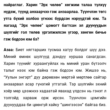
найраглаг. Харин “Эрх чөлөө” хөгжим талаа түлхүү
нүдэж, түүнд анхаарчээ гэж анзаарлаа. Түүнчлэн төгс
утга бүхий холбоо үгнээс бүрдсэн нэрүүдтэй юм. Та
яагаад “Эрх чөлөө” цомогт багтсан эл дуунуудын
шүлгийг гол төлөв үргэлжилсэн үгээр, хөнгөн бичье
гэж бодсон юм бэ?
Азаа:
Биет нягтарших тусмаа хатуу болдог шүү дээ.
Миний өмнөх шүлгүүд дэндүү нуршаа санагдсан.
Харин түүнийг хураангуйлах нь миний уран бүтээлч
талыг нээх юм байна гэж бодсон юм. Жишээ нь,
“Уулын энгэрт” дуу дөрөвхөн мөртэй мөртлөө сайтар
анзаарвал асар гүнзгий утгатай. Тэр шүлгийн эхний
хоёр мөр цээжнээ хадаатай явахад үлдсэн нь гэнэт л
толгойд харваж орж ирсэн. Түүнчлэн цомгийн
дуунууддаа би цөөнгүй хайку “шингээсэн” байгаа биз.