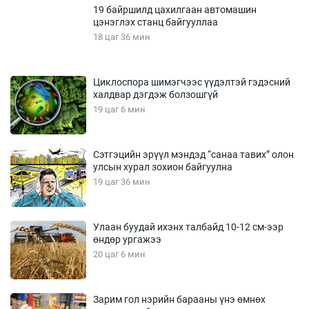
19 байршилд цахилгаан автомашин
цэнэглэх станц байгууллаа
18 цаг 36 мин
Циклоспора шимэгчээс үүдэлтэй гэдэсний
халдвар дэгдэж болзошгүй
19 цаг 6 мин
Сэтгэцийн эрүүл мэндэд “санаа тавих” олон
улсын хурал зохион байгуулна
19 цаг 36 мин
Улаан буудай ихэнх талбайд 10-12 см-ээр
өндөр ургажээ
20 цаг 6 мин
Зарим гол нэрийн барааны үнэ өмнөх