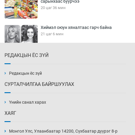
сарынхаас буурчээ
20 цаг 36 мин
Хиймэл оюун хяналтаас гарч байна
21 цаг 6 мин
РЕДАКЦЫН ЁС ЗҮЙ
Эмэгтэйчүүд Бээжин, эрэгтэйчүүд Японд
бэлтгэл базаахаар хилийн дээс алхлаа
21 цаг 36 мин
Редакцын ёс зүй
СУРТАЛЧИЛГАА БАЙРШУУЛАХ
АНУ-ын Цэргийн кибер командлалаын
ажилтнууд амиа хорлох явдал эрс
нэмэгджээ
Үнийн санал харах
21 цаг 44 мин
ХАЯГ
Монголын шигшээ Хонконгийн багийг ялж,
эхний хожлоо авлаа
Монгол Улс, Улаанбаатар 14200, Сүхбаатар дүүрэг 8-р
22 цаг 6 мин