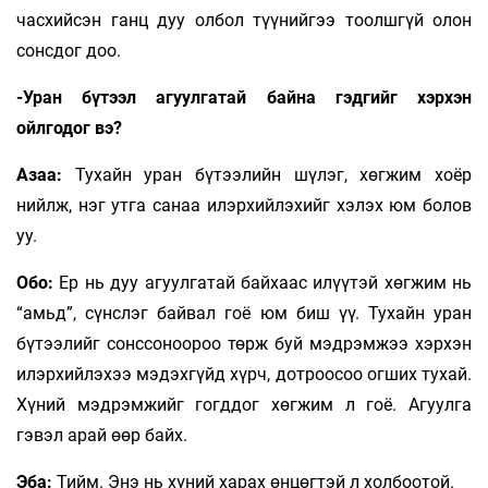
часхийсэн ганц дуу олбол түүнийгээ тоолшгүй олон
сонсдог доо.
-Уран бүтээл агуулгатай байна гэдгийг хэрхэн
ойлгодог вэ?
Азаа:
Тухайн уран бүтээлийн шүлэг, хөгжим хоёр
нийлж, нэг утга санаа илэрхийлэхийг хэлэх юм болов
уу.
Обо:
Ер нь дуу агуулгатай байхаас илүүтэй хөгжим нь
“амьд”, сүнслэг байвал гоё юм биш үү. Тухайн уран
бүтээлийг сонссоноороо төрж буй мэдрэмжээ хэрхэн
илэрхийлэхээ мэдэхгүйд хүрч, дотроосоо огших тухай.
Хүний мэдрэмжийг гогддог хөгжим л гоё. Агуулга
гэвэл арай өөр байх.
Эба:
Тийм. Энэ нь хүний харах өнцөгтэй л холбоотой.