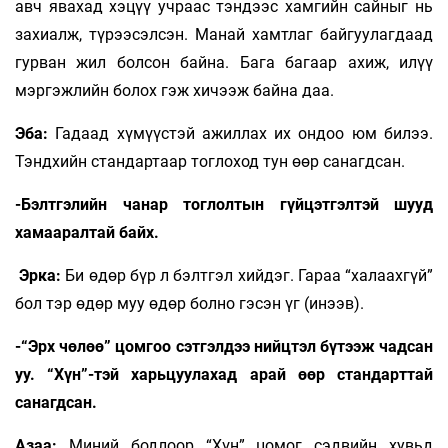
авч явахад хэцүү учраас тэндээс хамгийн сайныг нь
захиалж, түрээсэлсэн. Манай хамтлаг байгуулагдаад
гурван жил болсон байна. Бага багаар ахиж, илүү
мэргэжлийн болох гэж хичээж байна даа.
Эба:
Гадаад хүмүүстэй ажиллах их ондоо юм билээ.
Тэндхийн стандартаар тоглоход тун өөр санагдсан.
-Бэлтгэлийн чанар тоглолтын гүйцэтгэлтэй шууд
хамааралтай байх.
Эрка:
Би өдөр бүр л бэлтгэл хийдэг. Гараа “халаахгүй”
бол тэр өдөр муу өдөр болно гэсэн үг (инээв).
-“Эрх чөлөө” цомгоо сэтгэлдээ нийцтэл бүтээж чадсан
уу. “Хүн”-тэй харьцуулахад арай өөр стандарттай
санагдсан.
Азаа:
Миний бодлоор “Хүн” цомог сэдвийн хувьд