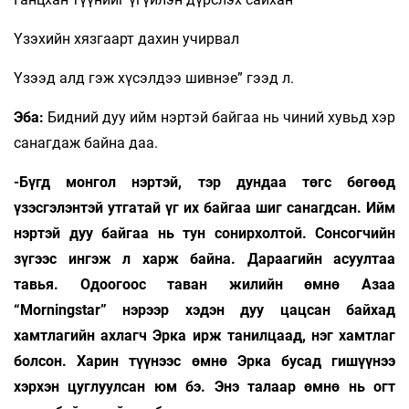
Үзэхийн хязгаарт дахин учирвал
Үзээд алд гэж хүсэлдээ шивнэе” гээд л.
Эба:
Бидний дуу ийм нэртэй байгаа нь чиний хувьд хэр
санагдаж байна даа.
-Бүгд монгол нэртэй, тэр дундаа төгс бөгөөд
үзэсгэлэнтэй утгатай үг их байгаа шиг санагдсан. Ийм
нэртэй дуу байгаа нь тун сонирхолтой. Сонсогчийн
зүгээс ингэж л харж байна. Дараагийн асуултаа
тавья. Одоогоос таван жилийн өмнө Азаа
“Morningstar” нэрээр хэдэн дуу цацсан байхад
хамтлагийн ахлагч Эрка ирж танилцаад, нэг хамтлаг
болсон. Харин түүнээс өмнө Эрка бусад гишүүнээ
хэрхэн цуглуулсан юм бэ. Энэ талаар өмнө нь огт