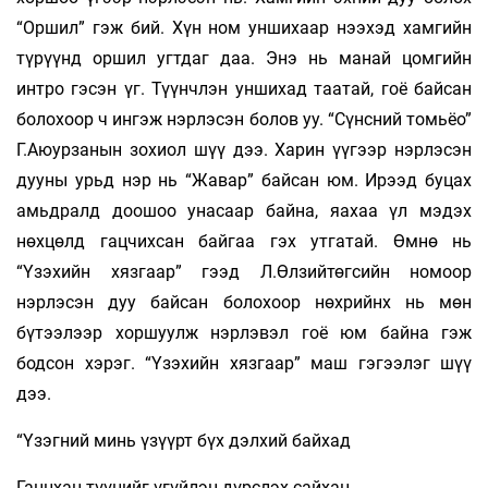
“Оршил” гэж бий. Хүн ном уншихаар нээхэд хамгийн
түрүүнд оршил угтдаг даа. Энэ нь манай цомгийн
интро гэсэн үг. Түүнчлэн уншихад таатай, гоё байсан
болохоор ч ингэж нэрлэсэн болов уу. “Сүнсний томьёо”
Г.Аюурзанын зохиол шүү дээ. Харин үүгээр нэрлэсэн
дууны урьд нэр нь “Жавар” байсан юм. Ирээд буцах
амьдралд доошоо унасаар байна, яахаа үл мэдэх
нөхцөлд гацчихсан байгаа гэх утгатай. Өмнө нь
“Үзэхийн хязгаар” гээд Л.Өлзийтөгсийн номоор
нэрлэсэн дуу байсан болохоор нөхрийнх нь мөн
бүтээлээр хоршуулж нэрлэвэл гоё юм байна гэж
бодсон хэрэг. “Үзэхийн хязгаар” маш гэгээлэг шүү
дээ.
“Үзэгний минь үзүүрт бүх дэлхий байхад
Ганцхан түүнийг үгүйлэн дүрслэх сайхан