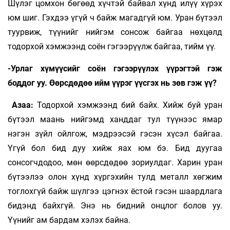
Шүлэг цомхон бөгөөд хүчтэй байвал хүнд илүү хүрэх
юм шиг. Гэхдээ үгүй ч байж магадгүй юм. Уран бүтээл
туурвиж, түүнийг нийгэм сонсож байгаа нөхцөлд
тодорхой хэмжээнд соён гэгээрүүлж байгаа, тийм үү.
-Урлаг хүмүүсийг соён гэгээрүүлэх үүрэгтэй гэж
боддог уу. Өөрсдөдөө ийм үүрэг үүсгэх нь зөв гэж үү?
Азаа:
Тодорхой хэмжээнд бий байх. Хийж буй уран
бүтээл маань нийгэмд ханддаг тул түүнээс ямар
нэгэн зүйл ойлгож, мэдрээсэй гэсэн хүсэл байгаа.
Үгүй бол бид дуу хийж яах юм бэ. Бид дуугаа
сонсогчдодоо, мөн өөрсдөдөө зориулдаг. Харин уран
бүтээлээ олон хүнд хүргэхийн тулд металл хөгжим
тоглохгүй байж шүлгээ цэгнэх ёстой гэсэн шаардлага
бидэнд байхгүй. Энэ нь бидний онцлог болов уу.
Үүнийг ам бардам хэлэх байна.