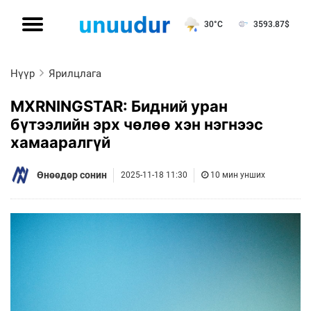
30°C
3593.87
$
Нүүр
Ярилцлага
MXRNINGSTAR: Бидний уран
бүтээлийн эрх чөлөө хэн нэгнээс
хамааралгүй
Өнөөдөр сонин
2025-11-18 11:30
10 мин унших