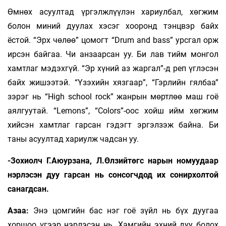
Өмнөх асуултад үргэлжлүүлэн хариулбал, хөгжим
болон миний дуулах хэсэг хооронд тэнцвэр байх
ёстой. “Эрх чөлөө” цомогт “Drum and bass” урсгал орж
ирсэн байгаа. Чи анзаарсан уу. Би лав тийм монгол
хамтлаг мэдэхгүй. “Эр хүний аз жаргал”-д реп үглэсэн
байх жишээтэй. “Үзэхийн хязгаар”, “Гэрлийн гялбаа”
зэрэг нь “High school rock” жанрын мөртлөө маш гоё
аялгуутай. “Lemons”, “Colors”-оос хойш ийм хөгжим
хийсэн хамтлаг гарсан гэдэгт эргэлзэж байна. Би
таны асуултад хариулж чадсан уу.
-Зохиолч Г.Аюурзана, Л.Өлзийтөгс нарын номуудаар
нэрлэсэн дуу гарсан нь сонсогчдод их сонирхолтой
санагдсан.
Азаа:
Энэ цомгийн бас нэг гоё зүйл нь бүх дуугаа
хоршоо үгээр нэрлэсэн нь. Хамгийн эхний дуу болох