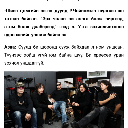
-Шинэ цомгийн нэгэн дуунд Р.Чойномын шүлгээс эш
татсан байсан. “Эрх чөлөө чи аянга болж ниргээд,
атом болж дэлбэрээд” гээд л. Утга зохиолынхноос
одоо хэнийг уншиж байна вэ.
Азаа:
Сүүлд би шоронд сууж байхдаа л ном уншсан.
Түүнээс хойш үгүй юм байна шүү. Би ерөөсөө уран
зохиол уншдаггүй.