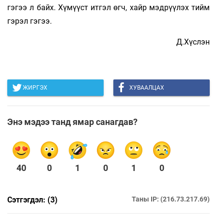
гэгээ л байх. Хүмүүст итгэл өгч, хайр мэдрүүлэх тийм
гэрэл гэгээ.
Д.Хүслэн
ЖИРГЭХ
ХУВААЛЦАХ
Энэ мэдээ танд ямар санагдав?
40
0
1
0
1
0
Сэтгэгдэл: (3)
Таны IP: (216.73.217.69)