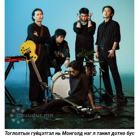
Тоглолтын гүйцэтгэл нь Монголд нэг л танил дотно бус