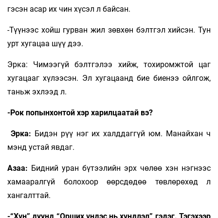
гэсэн асар их чин хүсэл л байсан.
-Түүнээс хойш гурван жил зөвхөн бэлтгэл хийсэн. Тун
урт хугацаа шүү дээ.
Эрка: Чимээгүй бэлтгэлээ хийж, тохиромжтой цаг
хугацааг хүлээсэн. Эл хугацаанд бие биенээ ойлгож,
таньж эхлээд л.
-Рок попынхонтой хэр харилцаатай вэ?
Эрка:
Бидэн рүү нэг их халддаггүй юм. Манайхан ч
мэнд устай явдаг.
Азаа:
Бидний уран бүтээлийн эрх чөлөө хэн нэгнээс
хамааралгүй болохоор өөрсдөдөө төвлөрөхөд л
хангалттай.
-“Хүн” дуунд “Орших үндэс нь хүндлэл” гэдэг. Тэгэхээр