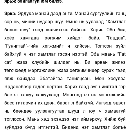
ярьж байгаагүй юм билээ.
Эрка:
Эрдүка манай дээд анги. Манай сургуулийн ганц
сор нь, миний нүдээр шүү. Өмнө нь уулзаад “Хамтлаг
болно шүү” гээд хэлчихсэн байсан. Харин Обо бид
хоёр хамтдаа хөгжим хийдэг байв. “Гацдаа”,
“Гунигтай”-гийн хөгжмийг ч хийсэн. Тогтсон зүйл
байхгүй ч нэг хамтлаг гэсэн нэртэй. Эба маань “Fat
cat” жазз клубийн шилдэг нь. Би арван жилээ
төгсчхөөд мэргэжлийн жазз хөгжимчнөөр сурах гээд
явж байхдаа Эбатайгаа танилцсан. Мөн хоёулаа
Эрдэнэбаяр гэдэг нэртэй. Харих гээд зүг нийлтэл гэр
бас яг хажуу хажууханд. Монголд ер нь мэргэжлийн
басс гитарчин их цөөн, бараг л байхгүй. Ингээд эцэст
нь бөөндөө уулзангуутаа шууд л юу ч хамаагүй
тоглосон. Мань хэд эхэндээ нэг иймэрхүү. Хийж буй
зүйлдээ бүгд итгэлтэй. Бидэнд нэг хамтлаг болъё