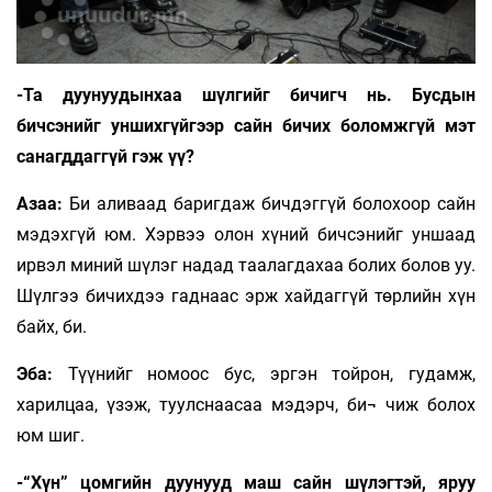
-Та дуунуудынхаа шүлгийг бичигч нь. Бусдын
бичсэнийг уншихгүйгээр сайн бичих боломжгүй мэт
санагддаггүй гэж үү?
Азаа:
Би аливаад баригдаж бичдэггүй болохоор сайн
мэдэхгүй юм. Хэрвээ олон хүний бичсэнийг уншаад
ирвэл миний шүлэг надад таалагдахаа болих болов уу.
Шүлгээ бичихдээ гаднаас эрж хайдаггүй төрлийн хүн
байх, би.
Эба:
Түүнийг номоос бус, эргэн тойрон, гудамж,
харилцаа, үзэж, туулснаасаа мэдэрч, би¬ чиж болох
юм шиг.
-“Хүн” цомгийн дуунууд маш сайн шүлэгтэй, яруу