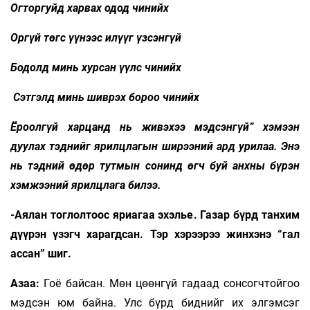
Огторгуйд харвах одод чинийх
Оргүй төгс үүнээс илүүг үзсэнгүй
Бодолд минь хурсан үүлс чинийх
Сэтгэлд минь шиврэх бороо чинийх
Ёроолгүй харцанд нь живэхээ мэдсэнгүй” хэмээн
дуулах тэднийг ярилцлагын ширээний ард урилаа. Энэ
нь тэдний өдөр тутмын сонинд өгч буй анхны бүрэн
хэмжээний ярилцлага билээ.
-Аялан тоглолтоос яриагаа эхэлье. Газар бүрд танхим
дүүрэн үзэгч харагдсан. Тэр хэрээрээ жинхэнэ “гал
ассан” шиг.
Азаа:
Гоё байсан. Мөн цөөнгүй гадаад сонсогчтойгоо
мэдсэн юм байна. Улс бүрд биднийг их элгэмсэг