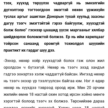
тээх, хүүхэд төрүүлэх чадваргүй нь эмнэлгийн
дүгнэлтээр тогтоогдсон эмэгтэй нөхөн үржихүйн
туслах аргыг ашиглан Донорын тухай хуульд заасны
дагуу тээгч эмэгтэйтэй гэрээ байгуулж, хүүхэдтэй
болж болно” гэснээр цаашид үүсэх маргааныг хялбар
шийдвэрлэх боломжтой болжээ. Ер нь ийм харилцааг
тойрсон санаанд оромгүй тохиолдол шүүхийн
практикт их гардаг шүү дээ.
-Эхнэр, нөхөр хоёр хүүхэдтэй болох гэж олон жил
оролдсон ч бүтээгүй. Нөхөр нь тээгч эхэд хандъя
гэдгээ эхнэртээ хэлж чаддаггүй байсан. Ингээд нөхөр
нь тээгч эхээр үр тээлгүүлсэн байгаа юм. Нэг л өдөр
нөхөр нь хүүхдээ тэврээд ороод ирж. Мөн 20 орчим
жилийн өмнө 18 настай охин хотод ирсэн хойно мөнгө
хэрэгтэй болоод тээгч эх болжээ. Төрснийхөө дараа
хүүхдээ өгөхийг хүсээгүй. Харин шүүх 18 настай