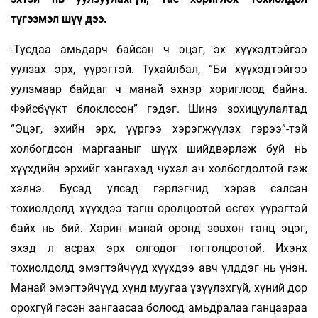
түгээмэл шүү дээ.
-Тусдаа амьдарч байсан ч эцэг, эх хүүхэдтэйгээ
уулзах эрх, үүрэгтэй. Тухайлбал, “Би хүүхэдтэйгээ
уулзмаар байдаг ч манай эхнэр хориглоод байна.
Фэйсбүүкт блоклосон” гэдэг. Шинэ зохицуулалтад
“Эцэг, эхийн эрх, үүргээ хэрэгжүүлэх гэрээ”-тэй
холбогдсон маргааныг шүүх шийдвэрлэж буй нь
хүүхдийн эрхийг хангахад чухал ач холбогдолтой гэж
хэлнэ. Бусад улсад гэрлэгчид хэрэв салсан
тохиолдолд хүүхдээ тэгш оролцоотой өсгөх үүрэгтэй
байх нь бий. Харин манай оронд зөвхөн ганц эцэг,
эхэд л асрах эрх олгодог тогтолцоотой. Ихэнх
тохиолдолд эмэгтэйчүүд хүүхдээ авч үлддэг нь үнэн.
Манай эмэгтэйчүүд хүнд муугаа үзүүлэхгүй, хүний дор
орохгүй гэсэн зангаасаа болоод амьдралаа ганцаараа