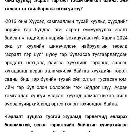
-Энэ хуульд “Асралт гэр бүл” гэсэн ойлголт байна. Энэ
талаар та тайлбарлаж өгөхгүй юү?
-2016 оны Хүүхэд хамгааллын тухай хуульд хүүхдийг
өөрийн гэр бүлдээ авч асран хүмүүжүүлэх заалт
байсан ч төдийлөн нарийн зохицуулаагүй. Харин 2024
онд уг хуулийн шинэчилсэн найруулгын төсөлд
“асралт гэр бүл” буюу гэр бүлээсээ тусгаарлагдсан
эрсдэлт нөхцөлд байгаа хүүхдийг гэрээнд заасан
хугацаанд асран халамжилж байгаа хүүхдийн төрөл,
садны биш гэр бүлийн тухай ойлголтыг тусгасан юм.
Ийм гэр бүл олон болоосой гэж боддог шүү. Асран
хамгаалах хүнгүй үлдсэн хүүхэд хамаатныхаа айлд
очоод хүчирхийлэлд өртсөн олон тохиолдол байна.
-Гэрлэлт цуцлах тусгай журамд гэрлэгчид эвлэрэх
боломжгүй, эсвэл гэрлэгчийн байнгын хүчирхийлэл