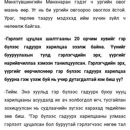
Мөнхтүвшингийн Мөнхнаран гэдэг ч ургийн овог
маань өөр. Уг нь би ургийн овгоороо овоглох ёстой.
Ураг, төрлөө тааруу мэдэхэд ийм хүчин зүйл ч
нөлөөлж байгаа.
-Гэрлэлт цуцлах шалтгааны 20 орчим хувийг гэр
бүлээс гадуурх харилцаа эзэлж байна. Үүнийг
бууруулахын тулд гэрлэгчдийн эрх, үүргийг
нарийвчиллаа хэмээн танилцуулсан. Гэрлэгчдийн эрх,
үүргийг өөрчилснөөр гэр бүлээс гадуурх харилцаа
буурна гэж үзэж буй нь учир дутагдалтай юм биш үү?
-Тийм. Энэ хуульд гэр бүлээс гадуурх буюу нууц
харилцааны асуудалд их ач холбогдол өгч, тусгайлан
зохицуулсан нь судлаачийн зүгээс харахад төдийлөн
зөв биш. “Гэр бүлээс гадуурх харилцааны улмаас
гэрлэлт цуцалсан бол буруутай гэрлэгчээс нөгөө тал