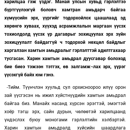
харилцаа гэж үздэг. Манай улсын хувьд гэрлэлтээ
бүртгүүлээгүй боловч хамтран амьдарч байгаа
хүмүүсийн эрх, үүргийг тодорхойлох цаашлаад эд
хөрөнгө хуваах, хүүхэд асрамжлалын маргаан үүсэх
тохиолдолд үүсэх үр дагаврыг зохицуулах эрх зүйн
зохицуулалт байдаггүй ч тодорхой нөхцөл байдлыг
харгалзан хамтын амьдралыг гэрлэлттэй адилтгахаар
тусгасан. Харин хамтын амьдрал дуусгавар болоход
бие биеэ тэжээн тэтгэх, өв залгамж¬лах эрх, үүрэг
үүсэхгүй байх юм гэнэ.
-Тийм. Түүнчлэн хуульд сул орхисноороо илүү орон
зай үүсгэсэн нь ижил хүйстнүүдийн хамтын амьдрал
байгаа биз. Манайх насанд хүрсэн эрэгтэй, эмэгтэй
хоёр тэгш эрх, сайн дурын, чөлөөтэй харилцаанд
үндэслэх буюу моногами гэрлэлтийн хэлбэртэй.
Харин хамтын амьдралд хүйсийн шаардлага