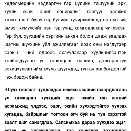
хөдөлмөрийн чадваргүй гэр бүлийн гишүүний эрх,
хууль ёсны ашиг сонирхлыг тэргүүн ээлжид
хамгаална” буюу гэр бүлийн хүчирхийлэлд өртөмтгий,
эмзэг хүмүүсийг нэн тэргүүнд хамгаалахад чиглэсэн.
Гэр бүл, хүүхдийн хэргийн анхан болон давж заалдах
шатны шүүхийн үйл ажиллагааг ирэх оны нэгдүгээр
сарын 1-ний өдрөөс эхлүүлэхээр хуульчилсантай
холбогдуулан уг харилцааг нарийн, дэлгэрэнгүй
зохицуулсан ийм хууль шүүгчдэд тун ач холбогдолтой
гэж бодож байна.
-Шүүх гэрлэлт цуцлахдаа нэхэмжлэлийн шаардлагаас
үл хамааран хүүхдийг эцэг, эхийн хэн нэгний
асрамжид үлдээх, эцэг, эхийн хүүхэдтэйгээ уулзах
хугацаа, байршлыг тогтоон өгч буй нь тун хэрэгтэй
заалт шиг санагдлаа. Салсныхаа дараа хүүхдээ эцэг,
эхтэй нь уулзуулахгүй, тас хориглох тохиолдол