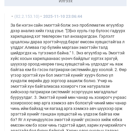
Илгээх
(82.2.153.10)
2025-11-10 23:06:44
За би нэгэн сайн эмэгтэй болж энэ проблематик өгүүлбэр
дээр анализ хийх гээд үзье. "[Э]нэ хууль гэр бүлээс гадуурх
харилцаанд хэт төвлөрсөн тал анзаарагдсан. Гэрлэлт
цуцалсны дараа эрэгтэйчүүд бараг өмссөн хувцастайгаа л
үлддэг.Аливаа гэр бүлийн маргаан эмэгтэйн талд
шийдэгдэх нь түгээмэл байна." 1. Энэ өгүүлбэр нь Эмэгтэй
хүйс хосын харилцаанаас үнэнч байдлыг хүртэх эрхгүй,
шүүхээр ороод нөхрөө ганц хувцастай нь үлдээдэг нь яаж
байгаа юм бэ гэсэн патриархи системийн дуу хоолой. 2. Өөр
үгээр эрэгтэй хүн бол эмэгтэй хүнийг хуурч болно үл
хүндэлж өөрийн дур зоргоор аашилж болно. Учир нь
эмэгтэй хүн байгалиасаа хохирогч гэж натуралази
хийснээр патриархи системийг эсэргүүцэх магадлалыг
бууруулдаг. 3. Эмэгтэй хүний мөн чанар нь хохирогч учраас
хохирохоос өөр арга хэмжээ авч болохгүй чиний мөн чанар
чинь ийм байхад чи яагаад арга хэмжээ авч шүүхээр орж
эрэгтэй хүнийг ганцхан хувцастай нь үлдээж байгаа юм
бэ? Яг л хүчиндүүлсэн эмэгтэй хүнийг үхсэнээ хийж юбка
өмссөн юм бэ хохи чинь гэдэгтэй адил, харин хүчирхийлэгч
эрэгтэйд бол буруу байхгүй. Харин одоо онолын талаас