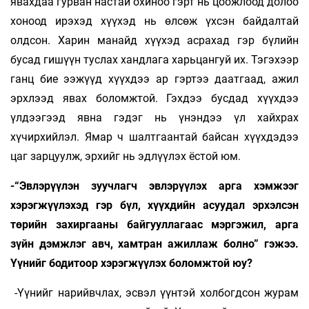
явахдаа гурван настай охиноо гэрт нь цоожлоод долоо
хоноод ирэхэд хүүхэд нь өлсөж үхсэн байдалтай
олдсон. Харин манайд хүүхэд асрахад гэр бүлийн
бусад гишүүн туслах хандлага харьцангуй их. Тэгэхээр
ганц бие ээжүүд хүүхдээ ар гэртээ даатгаад, ажил
эрхлээд явах боломжтой. Гэхдээ бусдад хүүхдээ
үлдээгээд явна гэдэг нь үнэндээ үл хайхрах
хүчирхийлэл. Ямар ч шалтгаантай байсан хүүхдэдээ
цаг зарцуулж, эрхийг нь эдлүүлэх ёстой юм.
-“Эвлэрүүлэн зуучлагч эвлэрүүлэх арга хэмжээг
хэрэгжүүлэхэд гэр бүл, хүүхдийн асуудал эрхэлсэн
төрийн захиргааны байгууллагаас мэргэжил, арга
зүйн дэмжлэг авч, хамтран ажиллаж болно” гэжээ.
Үүнийг бодитоор хэрэгжүүлэх боломжтой юу?
-Үүнийг нарийвчлах, эсвэл үүнтэй холбогдсон журам