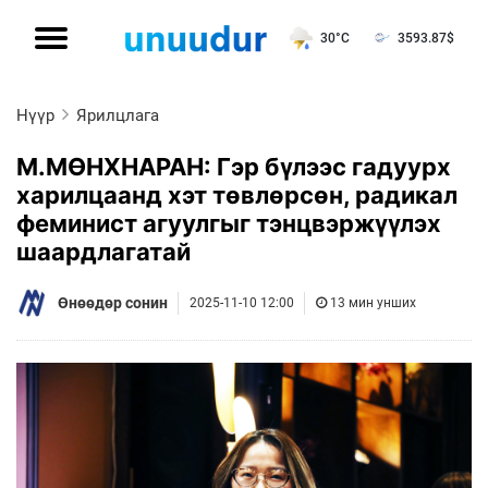
30°C
3593.87
$
Нүүр
Ярилцлага
М.МӨНХНАРАН: Гэр бүлээс гадуурх
харилцаанд хэт төвлөрсөн, радикал
феминист агуулгыг тэнцвэржүүлэх
шаардлагатай
Өнөөдөр сонин
2025-11-10 12:00
13 мин унших