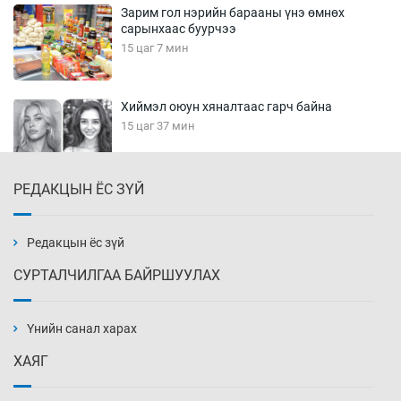
Зарим гол нэрийн барааны үнэ өмнөх
сарынхаас буурчээ
15 цаг 7 мин
Хиймэл оюун хяналтаас гарч байна
15 цаг 37 мин
РЕДАКЦЫН ЁС ЗҮЙ
Эмэгтэйчүүд Бээжин, эрэгтэйчүүд Японд
бэлтгэл базаахаар хилийн дээс алхлаа
16 цаг 7 мин
Редакцын ёс зүй
СУРТАЛЧИЛГАА БАЙРШУУЛАХ
АНУ-ын Цэргийн кибер командлалаын
ажилтнууд амиа хорлох явдал эрс
нэмэгджээ
Үнийн санал харах
16 цаг 14 мин
ХАЯГ
Монголын шигшээ Хонконгийн багийг ялж,