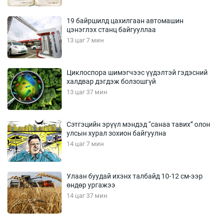
19 байршилд цахилгаан автомашин
цэнэглэх станц байгууллаа
13 цаг 7 мин
Циклоспора шимэгчээс үүдэлтэй гэдэсний
халдвар дэгдэж болзошгүй
13 цаг 37 мин
Сэтгэцийн эрүүл мэндэд “санаа тавих” олон
улсын хурал зохион байгуулна
14 цаг 7 мин
Улаан буудай ихэнх талбайд 10-12 см-ээр
өндөр ургажээ
14 цаг 37 мин