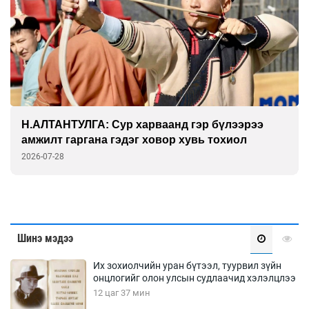
ГАНБАТ: Дэлхийн технологийн амин сүнс
физик дээр л тогтдог
2026-07-27
Шинэ мэдээ
Их зохиолчийн уран бүтээл, туурвил зүйн
онцлогийг олон улсын судлаачид хэлэлцлээ
12 цаг 37 мин