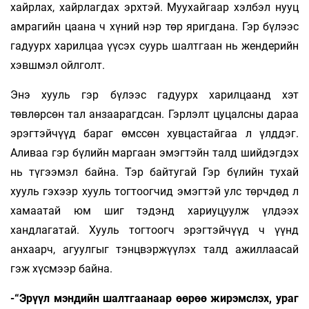
хайрлах, хайрлагдах эрхтэй. Муухайгаар хэлбэл нууц
амрагийн цаана ч хүний нэр төр яригдана. Гэр бүлээс
гадуурх харилцаа үүсэх суурь шалтгаан нь жендерийн
хэвшмэл ойлголт.
Энэ хууль гэр бүлээс гадуурх харилцаанд хэт
төвлөрсөн тал анзаарагдсан. Гэрлэлт цуцалсны дараа
эрэгтэйчүүд бараг өмссөн хувцастайгаа л үлддэг.
Аливаа гэр бүлийн маргаан эмэгтэйн талд шийдэгдэх
нь түгээмэл байна. Тэр байтугай Гэр бүлийн тухай
хууль гэхээр хууль тогтоогчид эмэгтэй улс төрчдөд л
хамаатай юм шиг тэдэнд хариуцуулж үлдээх
хандлагатай. Хууль тогтоогч эрэгтэйчүүд ч үүнд
анхаарч, агуулгыг тэнцвэржүүлэх талд ажиллаасай
гэж хүсмээр байна.
-“Эрүүл мэндийн шалтгаанаар өөрөө жирэмслэх, ураг