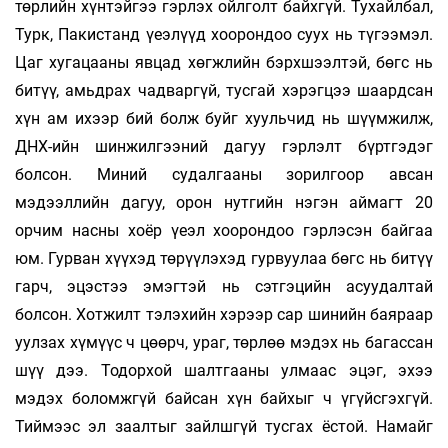
төрлийн хүнтэйгээ гэрлэх ойлголт байхгүй. Тухайлбал,
Турк, Пакистанд үеэлүүд хоорондоо суух нь түгээмэл.
Цаг хугацааны явцад хөгжлийн бэрхшээлтэй, бөгс нь
битүү, амьдрах чадваргүй, тусгай хэрэгцээ шаардсан
хүн ам ихээр бий болж буйг хуульчид нь шүүмжилж,
ДНХ-ийн шинжилгээний дагуу гэрлэлт бүртгэдэг
болсон. Миний судалгааны зорилгоор авсан
мэдээллийн дагуу, орон нутгийн нэгэн аймагт 20
орчим насны хоёр үеэл хоорондоо гэрлэсэн байгаа
юм. Гурван хүүхэд төрүүлэхэд гурвуулаа бөгс нь битүү
гарч, эцэстээ эмэгтэй нь сэтгэцийн асуудалтай
болсон. Хотжилт тэлэхийн хэрээр сар шинийн баяраар
уулзах хүмүүс ч цөөрч, ураг, төрлөө мэдэх нь багассан
шүү дээ. Тодорхой шалтгааны улмаас эцэг, эхээ
мэдэх боломжгүй байсан хүн байхыг ч үгүйсгэхгүй.
Тиймээс эл заалтыг зайлшгүй тусгах ёстой. Намайг