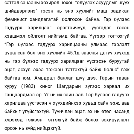
сэтгэл санааны хохирол нөхөн төлүүлэх асуудлыг шүүх
шийдвэрлэнэ” гэсэн нь энэ хуулийг маш радикал
феминист хандлагатай болгосон байна. Гэр бүлээс
гадуурх харилцааг эрэгтэйчүүд үүсгэдэг гэсэн
хэвшмэл ойлголт нийгэмд байгаа. Үүгээр тогтохгүй
“Гэр бүлээс гадуурх харилцааны улмаас гэрлэлт
цуцалсан бол энэ хуулийн 45.1д заасны дагуу хүүхэд
нь гэр бүлээс гадуурх харилцааг үүсгэсэн буруутай
эцэг, эсхүл эхээ тэжээн тэтгэхгүй байж болно” гэж
байгаа юм. Амьдрал баялаг шүү дээ. Гарын таван
хуруу (1983) киног Шагдарын зүгээс харвал их
ганцаардмал эр. Уг нь их сайн аав. Гэр бүлээс гадуурх
харилцаа үүсгэсэн ч хүүхдийнхээ хувьд сайн ээж, аав
байхыг үгүйсгэхгүй. Түүнчлэн эцэг, эх нь өтөл насанд
хүрэхэд тэжээн тэтгэхгүй байж болох зохицуулалт
орсон нь зүйд нийцэхгүй.