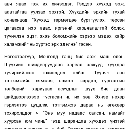
авч явах гэж их хичээдэг. Гэхдээ хүүхэд ээж,
аавтайгаа уулзах эрхтэй. Хүүхдийн эрхийн тухай
конвенцод “Хүүхэд төрмөгцөө бүртгүүлэх, төрсөн
цагаасаа нэр авах, иргэний харьяалалтай болох,
түүнчлэн эцэг, эхээ боломжийн хэрээр мэдэх, хайр
халамжийг нь хүртэх эрх эдэлнэ” гэсэн.
Нөгөөтээгүүр, Монголд ганц бие ээж маш олон.
Шүүхийн шийдвэрүүдээс харвал ээжүүд хүүхдээ
хүчирхийлсэн тохиолдол элбэг. Түүнч¬ лэн
тэтгэмжийн хэмжээ, нэмэлт зардал, сургалтын
төлбөрийг хариуцах асуудлыг шүүх бие даан
шийдвэрлэхээр тусгасан нь их зөв. Эхнэр нөхөр
гэрлэлтээ цуцалж, тэтгэмжээ дараа нь өгөхөөр
тохиролцдог ч “Энэ муу надаас салсан, намайг
хуурсан юм чинь” гээд шарандаа хүүхдээ үнэтэй