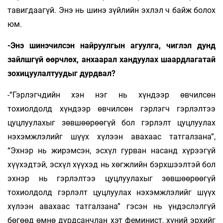
тавигдаагүй. Энэ нь шинэ зүйлийн эхлэл ч байж болох
юм.
-Энэ шинэчилсэн найруулгын агуулга, чиглэл дунд
зайлшгүй өөрчлөх, анхаарал хандуулах шаардлагатай
зохицуулалтуудыг дурдвал?
-“Гэрлэгчдийн хэн нэг нь хүндээр өвчилсөн
тохиолдолд хүндээр өвчилсөн гэрлэгч гэрлэлтээ
цуцлуулахыг зөвшөөрөөгүй бол гэрлэлт цуцлуулах
нэхэмжлэлийг шүүх хүлээн авахаас татгалзана”,
“Эхнэр нь жирэмсэн, эсхүл гурван насанд хүрээгүй
хүүхэдтэй, эсхүл хүүхэд нь хөгжлийн бэрхшээлтэй бол
эхнэр нь гэрлэлтээ цуцлуулахыг зөвшөөрөөгүй
тохиолдолд гэрлэлт цуцлуулах нэхэмжлэлийг шүүх
хүлээн авахаас татгалзана” гэсэн нь үндэслэлгүй
бөгөөд өмнө дурдсанчлан хэт феминист, хүний эрхийг