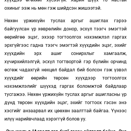
охиныг ээж нь мөн гэж шийдсэн жишээтэй.
Нөхөн үржихүйн туслах аргыг ашиглах гэрээ
байгуулсан үр хөврөлийн донор, эсхүл тээгч эмэгтэй
өөрийгөө эцэг, эхээр тогтоолгох нэхэмжлэл гаргах
эрхгүйгээс гадна тээгч эмэгтэй хүүхдийн эцэг, эхийг
хүүхдийн эрх ашиг сонирхлыг хамгаалж,
хүчирхийлэлгүй, эсхүл тогтвортой гэр бүлийн орчинд
өсгөж чадахгүй нөхцөл байдал бий болсон гэж үзвэл
хүүхдийг өөрийн төрсөн хүүхдээр тогтоолгох
нэхэмжлэлийг шүүхэд гаргах боломжтой байдлаар
тусгажээ. Нөхөн үржихүйн туслах аргыг ашигласны үр
дүнд төрсөн хүүхдийн эцэг, эхийг тогтоох гэсэн энэ
хэсгийг анзаарвал их цөөхөн заалттай байгаа. Үүнээс
илүү нарийвчлаад хэрэггүй болов уу.