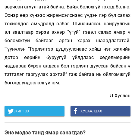
зөрчсөн агуулгатай байна. Байж болохгүй гэхэд болно.
Эхнэр өөр хүнээс жирэмсэлснээс үүдэн гэр бүл салах
тохиолдол амьдралд элбэг. Шинэчилсэн найруулгын
эл заалтаар хэрэв эхнэр “үгүй” гэвэл салах ямар ч
боломжгүй байгааг эргэн харах шаардлагатай.
Түүнчлэн “Гэрлэлтээ цуцлуулснаас хойш нэг жилийн
дотор өөрийн буруугүй үйлдлээс хөдөлмөрийн
чадвараа бүрэн алдсан бол гэрлэлт дууссан байсан ч
тэтгэлэг гаргуулах эрхтэй” гэж байгаа нь ойлгомжгүй
бөгөөд үндэслэлгүй юм.
Д.Хүслэн
ЖИРГЭХ
ХУВААЛЦАХ
Энэ мэдээ танд ямар санагдав?