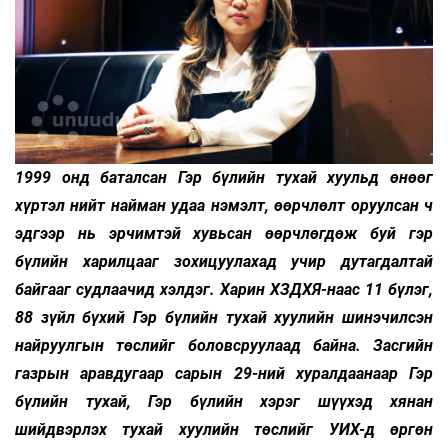
1999 онд баталсан Гэр бүлийн тухай хуульд өнөөг
хүртэл нийт найман удаа нэмэлт, өөрчлөлт оруулсан ч
эдгээр нь эрчимтэй хувьсан өөрчлөгдөж буй гэр
бүлийн харилцааг зохицуулахад учир дутагдалтай
байгааг судлаачид хэлдэг. Харин ХЗДХЯ-наас 11 бүлэг,
88 зүйл бүхий Гэр бүлийн тухай хуулийн шинэчилсэн
найруулгын төслийг боловсруулаад байна. Засгийн
газрын аравдугаар сарын 29-ний хуралдаанаар Гэр
бүлийн тухай, Гэр бүлийн хэрэг шүүхэд хянан
шийдвэрлэх тухай хуулийн төслийг УИХ-д өргөн