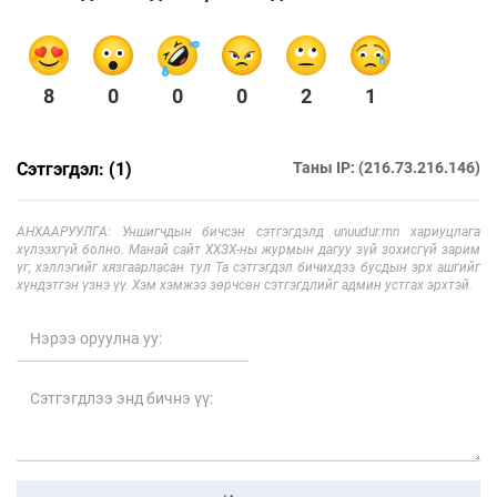
8
0
0
0
2
1
Сэтгэгдэл: (1)
Таны IP: (216.73.216.146)
АНХААРУУЛГА: Уншигчдын бичсэн сэтгэгдэлд unuudur.mn хариуцлага
хүлээхгүй болно. Манай сайт ХХЗХ-ны журмын дагуу зүй зохисгүй зарим
үг, хэллэгийг хязгаарласан тул Та сэтгэгдэл бичихдээ бусдын эрх ашгийг
хүндэтгэн үзнэ үү. Хэм хэмжээ зөрчсөн сэтгэгдлийг админ устгах эрхтэй.