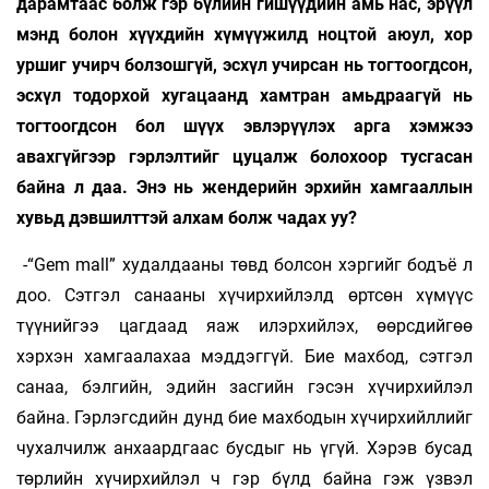
дарамтаас болж гэр бүлийн гишүүдийн амь нас, эрүүл
мэнд болон хүүхдийн хүмүүжилд ноцтой аюул, хор
уршиг учирч болзошгүй, эсхүл учирсан нь тогтоогдсон,
эсхүл тодорхой хугацаанд хамтран амьдраагүй нь
тогтоогдсон бол шүүх эвлэрүүлэх арга хэмжээ
авахгүйгээр гэрлэлтийг цуцалж болохоор тусгасан
байна л даа. Энэ нь жендерийн эрхийн хамгааллын
хувьд дэвшилттэй алхам болж чадах уу?
-“Gem mall” худалдааны төвд болсон хэргийг бодъё л
доо. Сэтгэл санааны хүчирхийлэлд өртсөн хүмүүс
түүнийгээ цагдаад яаж илэрхийлэх, өөрсдийгөө
хэрхэн хамгаалахаа мэддэггүй. Бие махбод, сэтгэл
санаа, бэлгийн, эдийн засгийн гэсэн хүчирхийлэл
байна. Гэрлэгсдийн дунд бие махбодын хүчирхийллийг
чухалчилж анхаардгаас бусдыг нь үгүй. Хэрэв бусад
төрлийн хүчирхийлэл ч гэр бүлд байна гэж үзвэл