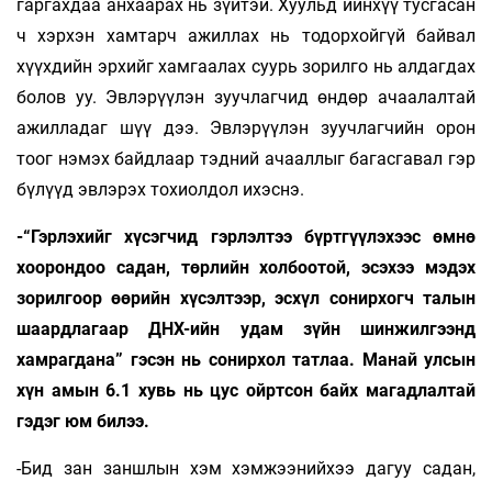
гаргахдаа анхаарах нь зүйтэй. Хуульд ийнхүү тусгасан
ч хэрхэн хамтарч ажиллах нь тодорхойгүй байвал
хүүхдийн эрхийг хамгаалах суурь зорилго нь алдагдах
болов уу. Эвлэрүүлэн зуучлагчид өндөр ачаалалтай
ажилладаг шүү дээ. Эвлэрүүлэн зуучлагчийн орон
тоог нэмэх байдлаар тэдний ачааллыг багасгавал гэр
бүлүүд эвлэрэх тохиолдол ихэснэ.
-“Гэрлэхийг хүсэгчид гэрлэлтээ бүртгүүлэхээс өмнө
хоорондоо садан, төрлийн холбоотой, эсэхээ мэдэх
зорилгоор өөрийн хүсэлтээр, эсхүл сонирхогч талын
шаардлагаар ДНХ-ийн удам зүйн шинжилгээнд
хамрагдана” гэсэн нь сонирхол татлаа. Манай улсын
хүн амын 6.1 хувь нь цус ойртсон байх магадлалтай
гэдэг юм билээ.
-Бид зан заншлын хэм хэмжээнийхээ дагуу садан,