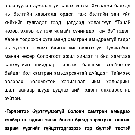
эвлэрүүлэн зуучлалгүй салах ёстой. Хүсээгүй байхад
нь бэлгийн хавьталд ордог, гаж бэлгийн зан үйл
хийхийг тулгадаг гээд цагдаад хэлэнгүүт “Танай
нөхөр, эхнэр юу гэж чамайг хүчинддэг юм бэ” гэдэг.
Харин тодорхой хугацаанд хамтран амьдраагүй гэдэг
нь зүгээр л хамт байгаагүйг ойлгохгүй. Тухайлбал,
манай нөхөр Солонгост ажил хийдэг ч бид хамтдаа
санхүүгийн шийдвэр гаргаж, байнгын холбоотой
байдаг бол хамтран амьдарсантай дүйцдэг. Тиймээс
эвлэрэх боломжтой харилцааг ийм хэлбэрийн
шалтгаанаар шууд цуцлах вий гэдэгт анхаарах нь
зүйтэй.
-Гэрлэлтээ бүртгүүлээгүй боловч хамтран амьдрах
хэлбэр нь эдийн засаг болон бусад хэрэгцээг хангах,
зарим үүргийг гүйцэтгэдгээрээ гэр бүлтэй төстэй