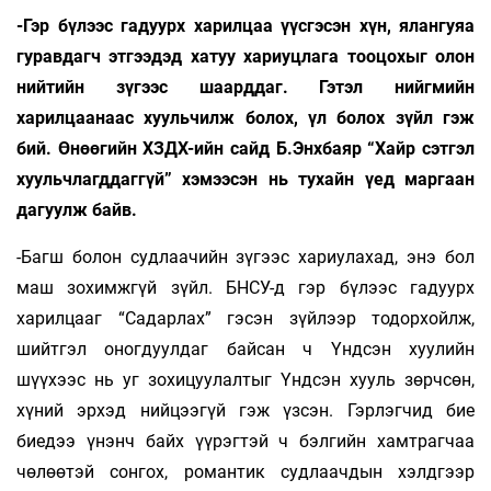
-Гэр бүлээс гадуурх харилцаа үүсгэсэн хүн, ялангуяа
гуравдагч этгээдэд хатуу хариуцлага тооцохыг олон
нийтийн зүгээс шаарддаг. Гэтэл нийгмийн
харилцаанаас хуульчилж болох, үл болох зүйл гэж
бий. Өнөөгийн ХЗДХ-ийн сайд Б.Энхбаяр “Хайр сэтгэл
хуульчлагддаггүй” хэмээсэн нь тухайн үед маргаан
дагуулж байв.
-Багш болон судлаачийн зүгээс хариулахад, энэ бол
маш зохимжгүй зүйл. БНСУ-д гэр бүлээс гадуурх
харилцааг “Садарлах” гэсэн зүйлээр тодорхойлж,
шийтгэл оногдуулдаг байсан ч Үндсэн хуулийн
шүүхээс нь уг зохицуулалтыг Үндсэн хууль зөрчсөн,
хүний эрхэд нийцээгүй гэж үзсэн. Гэрлэгчид бие
биедээ үнэнч байх үүрэгтэй ч бэлгийн хамтрагчаа
чөлөөтэй сонгох, романтик судлаачдын хэлдгээр