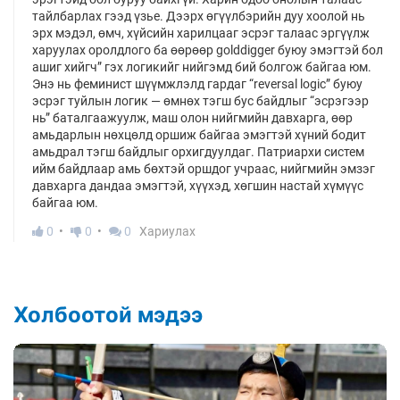
тайлбарлах гээд үзье. Дээрх өгүүлбэрийн дуу хоолой нь
эрх мэдэл, өмч, хүйсийн харилцааг эсрэг талаас эргүүлж
харуулах оролдлого ба өөрөөр golddigger буюу эмэгтэй бол
ашиг хийгч” гэх логикийг нийгэмд бий болгож байгаа юм.
Энэ нь феминист шүүмжлэлд гардаг “reversal logic” буюу
эсрэг туйлын логик — өмнөх тэгш бус байдлыг “эсрэгээр
нь” баталгаажуулж, маш олон нийгмийн давхарга, өөр
амьдарлын нөхцөлд оршиж байгаа эмэгтэй хүний бодит
амьдрал тэгш байдлыг орхигдуулдаг. Патриархи систем
ийм байдлаар амь бөхтэй оршдог учраас, нийгмийн эмзэг
давхарга дандаа эмэгтэй, хүүхэд, хөгшин настай хүмүүс
байгаа юм.
0
0
0
Хариулах
Холбоотой мэдээ