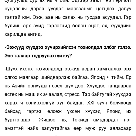
сургуульд сургах нь ч бий. Эдгээр заалт нь гэрлэлт
цуцалсны дараа үүсдэг маргааныг цэгцлэх давуу
талтай юм. Ээж, аав нь салах нь тусдаа асуудал. Гэр
бүлийн эрх зүйд гэрлэгчид болон эцэг, эх, хүүхдийн
харилцаа ангид.
-Ээжүүд хүүхдээ хүчирхийлсэн тохиолдол элбэг гэлээ.
Энэ талаар тодруулахгүй юу?
-Шүүх ихэнх тохиолдолд ээжид асран хамгаалах эрх
олгох маягаар шийдвэрлэж байгаа. Японд ч тийм. Ер
нь Азийн орнуудын соёл шүү дээ. Хүүхдээ ганцаараа
өсгөх нь маш их ачаалал, стресс. Тэр байтугай хүүхдээ
харах ч сонирхолгүй хүн байдаг. XXI зуун болчхоод
байхад гэртээ өлсөж үхсэн хүүхэд Японд их
бүртгэгддэг. Жишээ нь, Токиод амьдардаг нэг
эмэгтэй найз залуутайгаа өөр муж руу аялахаар