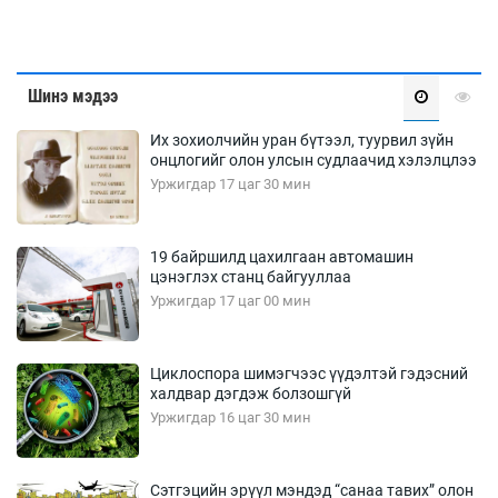
Шинэ мэдээ
Их зохиолчийн уран бүтээл, туурвил зүйн
онцлогийг олон улсын судлаачид хэлэлцлээ
Уржигдар 17 цаг 30 мин
19 байршилд цахилгаан автомашин
цэнэглэх станц байгууллаа
Уржигдар 17 цаг 00 мин
Циклоспора шимэгчээс үүдэлтэй гэдэсний
халдвар дэгдэж болзошгүй
Уржигдар 16 цаг 30 мин
Сэтгэцийн эрүүл мэндэд “санаа тавих” олон