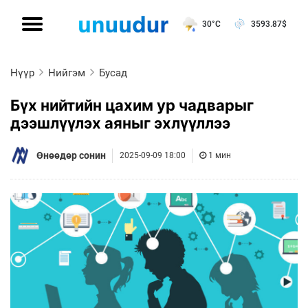
30°C
3593.87
$
Нүүр
Нийгэм
Бусад
Бүх нийтийн цахим ур чадварыг
дээшлүүлэх аяныг эхлүүллээ
Өнөөдөр сонин
2025-09-09 18:00
1 мин