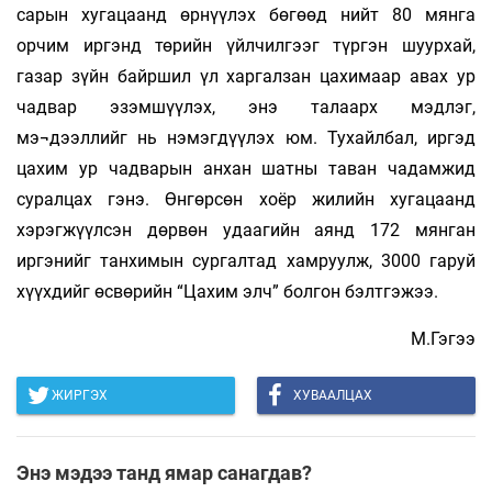
сарын хугацаанд өрнүүлэх бөгөөд нийт 80 мянга
орчим иргэнд төрийн үйлчилгээг түргэн шуурхай,
газар зүйн байршил үл харгалзан цахимаар авах ур
чадвар эзэмшүүлэх, энэ талаарх мэдлэг,
мэ¬дээллийг нь нэмэгдүүлэх юм. Тухайлбал, иргэд
цахим ур чадварын анхан шатны таван чадамжид
суралцах гэнэ. Өнгөрсөн хоёр жилийн хугацаанд
хэрэгжүүлсэн дөрвөн удаагийн аянд 172 мянган
иргэнийг танхимын сургалтад хамруулж, 3000 гаруй
хүүхдийг өсвөрийн “Цахим элч” болгон бэлтгэжээ.
М.Гэгээ
ЖИРГЭХ
ХУВААЛЦАХ
Энэ мэдээ танд ямар санагдав?