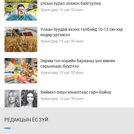
улсын хурал зохион байгуулна
Уржигдар 16 цаг 00 мин
Улаан буудай ихэнх талбайд 10-12 см-ээр
өндөр ургажээ
Уржигдар 15 цаг 30 мин
Зарим гол нэрийн барааны үнэ өмнөх
сарынхаас буурчээ
Уржигдар 15 цаг 00 мин
Хиймэл оюун хяналтаас гарч байна
Уржигдар 14 цаг 30 мин
РЕДАКЦЫН ЁС ЗҮЙ
Эмэгтэйчүүд Бээжин, эрэгтэйчүүд Японд
бэлтгэл базаахаар хилийн дээс алхлаа