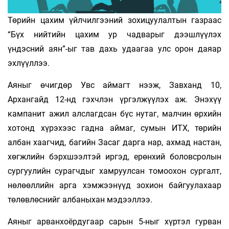
Төрийн цахим үйлчилгээний зохицуулалтын газраас
“Бүх нийтийн цахим ур чадварыг дээшлүүлэх
үндэсний аян”-ыг тав дахь удаагаа улс орон даяар
эхлүүллээ.
Аяныг өчигдөр Увс аймагт нээж, Завханд 10,
Архангайд 12-нд гэхчлэн үргэлжүүлэх аж. Энэхүү
кампанит ажил алслагдсан бүс нутаг, малчин өрхийн
хотонд хүрэхээс гадна аймаг, сумын ИТХ, төрийн
албан хаагчид, багийн Засаг дарга нар, ахмад настан,
хөгжлийн бэрхшээлтэй иргэд, ерөнхий боловсролын
сургуулийн сурагчдыг хамруулсан томоохон сургалт,
нөлөөллийн арга хэмжээнүүд зохион байгуулахаар
төлөвлөснийг албаныхан мэдээллээ.
Аяныг арванхоёрдугаар сарын 5-ныг хүртэл гурван