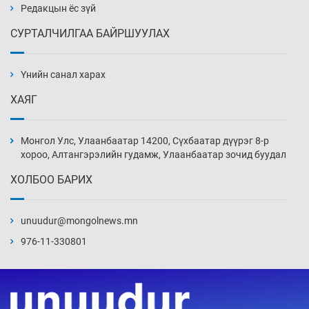
Уржигдар 14 цаг 00 мин
Редакцын ёс зүй
СУРТАЛЧИЛГАА БАЙРШУУЛАХ
АНУ-ын Цэргийн кибер командлалаын
ажилтнууд амиа хорлох явдал эрс
нэмэгджээ
Үнийн санал харах
Уржигдар 13 цаг 52 мин
ХАЯГ
Монголын шигшээ Хонконгийн багийг ялж,
эхний хожлоо авлаа
Монгол Улс, Улаанбаатар 14200, Сүхбаатар дүүрэг 8-р
Уржигдар 13 цаг 30 мин
хороо, Алтангэрэлийн гудамж, Улаанбаатар зочид буудал
ХОЛБОО БАРИХ
Техникийн өндөр үзүүлэлттэй агаарын хөлөг
худалдан авах хүсэлтээ уламжлав
unuudur@mongolnews.mn
Уржигдар 13 цаг 00 мин
976-11-330801
“Шатахууны бус, бодлогын хомсдол
нүүрлээд байна”
Уржигдар 12 цаг 30 мин