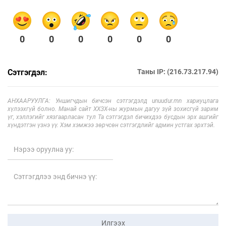
0
0
0
0
0
0
Сэтгэгдэл:
Таны IP: (216.73.217.94)
АНХААРУУЛГА: Уншигчдын бичсэн сэтгэгдэлд unuudur.mn хариуцлага
хүлээхгүй болно. Манай сайт ХХЗХ-ны журмын дагуу зүй зохисгүй зарим
үг, хэллэгийг хязгаарласан тул Та сэтгэгдэл бичихдээ бусдын эрх ашгийг
хүндэтгэн үзнэ үү. Хэм хэмжээ зөрчсөн сэтгэгдлийг админ устгах эрхтэй.
Илгээх