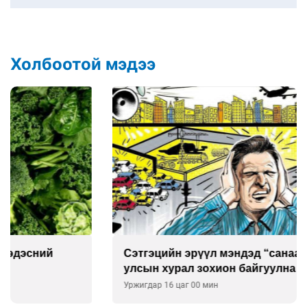
Холбоотой мэдээ
Сэтгэцийн эрүүл мэндэд “санаа тавих” олон
улсын хурал зохион байгуулна
Уржигдар 16 цаг 00 мин