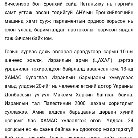
бичсэнээр бол Ерөнхий сайд Нетаньяху нь гэргийн
хамт угтаж авсан төдийгүй АНУ-ын Ерөнхийлөгчийн
машинд хамт сууж парламентын ордноо зорьсон нь
олон улсад баримталдаг протоколыг зөрчсөн явдал
гэж бичсэн байх юм.
Газын зурвас дахь эвлэрэл аравдугаар сарын 10-ны
шөнөөс эхэлж, Израилын арми (ЦАХАЛ) цэргээ
урьдчилан тохиролцсон байрлалд аваачсан юм. 13-нд
ХАМАС бүлэглэл Израилын барьцааны хүмүүсээс
амьд үлдсэн 20-ийг нь чөлөөлж өгсний дотор Украины
Донбассын уугуул Максим Харкин багтсан байна.
Израилын тал Палестиний 2000 шахам хоригдлыг
суллажээ. Амиа алдсан барьцааны дөрвөн хүний
цогцсыг бас ХАМАС хүлээлгэж өгөв. Үлдсэн 24
цогцсын ес нь хаана байгаа нь одоогоор мэдэгдэхгүй
бай¬гаа, түүнийг Газын зурваст эрэн хайх ажлыг