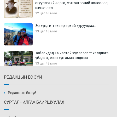
өгүүллэгийн арга, сэтгэлгээний нөлөөлөл,
шинэчлэл
12 цаг 48 мин
Эр хүнд итгэхээр эрхий хуруундаа...
13 цаг 18 мин
Тайландад 14 настай хүү зэвсэгт халдлага
үйлдэж, есөн хүн амиа алджээ
13 цаг 48 мин
РЕДАКЦЫН ЁС ЗҮЙ
Хүннү рок буюу монгол онгод
14 цаг 18 мин
Редакцын ёс зүй
СУРТАЛЧИЛГАА БАЙРШУУЛАХ
Сарьсан багваахайнууд голын эрэг дагуух
барилга, байгууламжийн дээвэрт үүрлэжээ