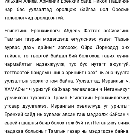
Ильхам Алиев, Армений Ерөнхий сайд Никол Пашинян
нар бас уулзалтад оролцож байгаа бол Оросын
төлөөлөгчид оролцсонгүй.
Египетийн Ерөнхийлөгч Абдель Фаттах асСисигийн
Тамгын газрын мэдэгдэлд өгүүлснээс үзвэл “Газын
зурвас дахь дайныг зогсоож, Ойрх Дорнодод энх
тайван, тогтвортой байдал бий болгоход тавих хүчин
чармайлтыг идэвхжүүлж, тус бүс нутагт аюулгүй,
тогтвортой байдлын шинэ эринийг нээх” нь энэ чуулга
уулзалтын зорилго юм байна. Уулзалтад Израилыг ч,
ХАМАС-ыг ч урихгүй байхаар төлөвлөсөн ч Нетаньяхуг
урьчихсан тухайгаа Трамп Египетийн Ерөнхийлөгчид
утсаар дуулгажээ. Израилын хэвлэлүүд уг урилгыг
Ерөнхий сайд нь хүлээж авсан гэж мэдээлж байсан ч
еврейн шашны баяр болох гэж буй тул Нетаньяху очиж
чадахаа больсныг Тамгын газар нь мэдэгдсэн байна.