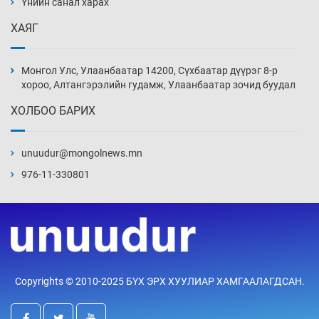
Үнийн санал харах
14 цаг 48 мин
ХАЯГ
Цагдаагийн алба хаагчийг мөргөж зугтсан
этгээдийг илрүүлэв
Монгол Улс, Улаанбаатар 14200, Сүхбаатар дүүрэг 8-р
15 цаг 18 мин
хороо, Алтангэрэлийн гудамж, Улаанбаатар зочид буудал
ХОЛБОО БАРИХ
Нүүрс-пиролизийн үйлдвэр байгуулах
тогтоолын төслийг батлав
unuudur@mongolnews.mn
15 цаг 48 мин
976-11-330801
Б.Хулан ДАШТ-д түрүүлж, Г.Монголжин
хошой хүрэл медальтан болов
16 цаг 3 мин
Хуульчийн мэргэжлийн шалгалтын
Copyrights © 2010-2025 БҮХ ЭРХ ХУУЛИАР ХАМГААЛАГДСАН.
бүртгэлийг энэ баасан гарагт эхлүүлнэ
16 цаг 18 мин