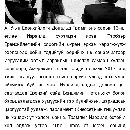
АНУ-ын Ерөнхийлөгч Дональд Трамп энэ сарын 13-ны
өглөө Израилд хүрэлцэн ирэв. Тэрбээр
Ерөнхийлөгчийн одоогийн бүрэн эрхээ хэрэгжүүлж
эхэлснээс хойш төдийгүй өөрийнх нь санаачилгаар
Иерусалим хотыг Израилын нийслэл хэмээн хүлээн
зөвшөөрч, Америкийн элчин сайдын яамыг 2017 онд
тийш нь нүүлгэснээс хойш еврейн улсад анх удаа
айлчилж буй нь энэ. Израилд ердөө долоон цаг
саатахдаа Ерөнхий сайд Беньямин Нетаньяху болон
барьцаалагдсан хүмүүсийн гэр бүлийнхэн, шархадсан
цэргүүдтэй уулзаж, парламент (Кнессет)-ын гишүүдэд
нь хандаж үг хэлсэн байна. Трампыг Израилд ёстой л
хөл алдаж угтав. “The Times of Israel” сонинд