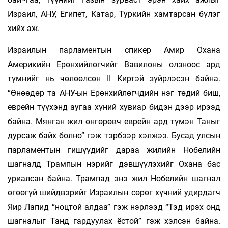
Израил, АНУ, Египет, Катар, Туркийн хамтарсан бүлэг
хийх аж.
Израилын парламентын спикер Амир Охана
Америкийн Ерөнхийлөгчийг Вавилоны олзноос ард
түмнийг нь чөлөөлсөн II Киртэй зүйрлэсэн байна.
“Өнөөдөр та АНУ-ын Ерөнхийлөгчдийн нэг төдий биш,
еврейн түүхэнд аугаа хүний хувиар бидэн дээр ирээд
байна. Мянган жил өнгөрөвч еврейн ард түмэн Таныг
дурсаж байх болно” гэж тэрбээр хэлжээ. Бусад улсын
парламентын гишүүдийг дараа жилийн Нобелийн
шагналд Трампын нэрийг дэвшүүлэхийг Охана бас
уриалсан байна. Трампад энэ жил Нобелийн шагнал
өгөөгүй шийдвэрийг Израилын сөрөг хүчний удирдагч
Яир Лапид “ноцтой алдаа” гэж нэрлээд “Тэд ирэх онд
шагналыг Танд гардуулах ёстой” гэж хэлсэн байна.