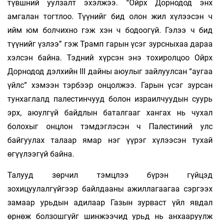
түвшний уулзалт эхэлжээ. “Ойрх Дорнодод энх
амгалан тогтлоо. Түүнийг бид олон жил хүлээсэн ч
ийм юм болчихно гэж хэн ч бодоогүй. Гэлээ ч бид
түүнийг үзлээ” гэж Трамп гарын үсэг зурсныхаа дараа
хэлсэн байна. Тэдний хүрсэн энэ тохиролцоо Ойрх
Дорнодод дэлхийн III дайны аюулыг зайлуулсан “аугаа
үйлс” хэмээн тэрбээр онцолжээ. Гарын үсэг зурсан
тунхаглалд палестинчууд болон израилчуудын суурь
эрх, аюулгүй байдлын баталгааг хангах нь чухал
болохыг онцлон тэмдэглэсэн ч Палестиний улс
байгуулах талаар ямар нэг үүрэг хүлээсэн тухай
өгүүлээгүй байна.
Талууд зөрчил тэмцлээ бүрэн гүйцэд
зохицуулалгүйгээр байлдааны ажиллагаагаа сэргээх
замаар урьдын адилаар Газын зурваст үйл явдал
өрнөж болзошгүйг шинжээчид урьд нь анхааруулж