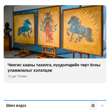
Чингис хааны тахилга, нүүдэлчдийн төрт ёсны
уламжлалыг хэлэлцэв
12 цаг 18 мин
Шинэ мэдээ