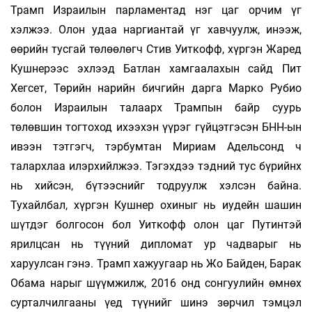
Трамп Израилын парламентад нэг цаг орчим үг
хэлжээ. Олон удаа наргиантай үг хавчуулж, инээж,
өөрийн тусгай төлөөлөгч Стив Уиткофф, хүргэн Жаред
Кушнерээс эхлээд Батлан хамгаалахын сайд Пит
Хегсет, Төрийн нарийн бичгийн дарга Марко Рубио
болон Израилын талаарх Трампын байр суурь
төлөвшин тогтоход ихээхэн үүрэг гүйцэтгэсэн БНН-ын
ивээн тэтгэгч, тэрбумтан Мириам Адельсонд ч
талархлаа илэрхийлжээ. Тэгэхдээ тэдний тус бүрийнх
нь хийсэн, бүтээснийг тодруулж хэлсэн байна.
Тухайлбал, хүргэн Кушнер охиныг нь иудейн шашин
шүтдэг болгосон бол Уиткофф олон цаг Путинтэй
ярилцсан нь түүний дипломат ур чадварыг нь
харуулсан гэнэ. Трамп хажуугаар нь Жо Байден, Барак
Обама нарыг шүүмжилж, 2016 онд сонгуулийн өмнөх
сурталчилгааны үед түүнийг шинэ зөрчил тэмцэл