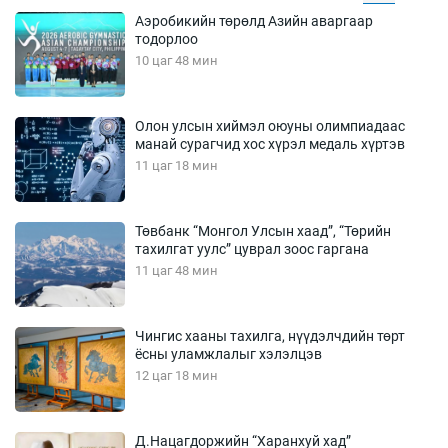
Аэробикийн төрөлд Азийн аваргаар
тодорлоо
10 цаг 48 мин
Олон улсын хиймэл оюуны олимпиадаас
манай сурагчид хос хүрэл медаль хүртэв
11 цаг 18 мин
Төвбанк “Монгол Улсын хаад”, “Төрийн
тахилгат уулс” цуврал зоос гаргана
11 цаг 48 мин
Чингис хааны тахилга, нүүдэлчдийн төрт
ёсны уламжлалыг хэлэлцэв
12 цаг 18 мин
Д.Нацагдоржийн “Харанхуй хад”