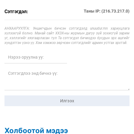
Сэтгэгдэл:
Таны IP: (216.73.217.0)
АНХААРУУЛГА: Уншигчдын бичсэн сэтгэгдэлд unuudur.mn хариуцлага
хүлээхгүй болно. Манай сайт ХХЗХ-ны журмын дагуу зүй зохисгүй зарим
үг, хэллэгийг хязгаарласан тул Та сэтгэгдэл бичихдээ бусдын эрх ашгийг
хүндэтгэн үзнэ үү. Хэм хэмжээ зөрчсөн сэтгэгдлийг админ устгах эрхтэй.
Илгээх
Холбоотой мэдээ