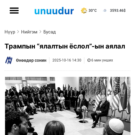
30°C
3593.46
$
Нүүр
Нийгэм
Бусад
Трампын “ялалтын ёслол”-ын аялал
Өнөөдөр сонин
2025-10-16 14:30
6 мин унших