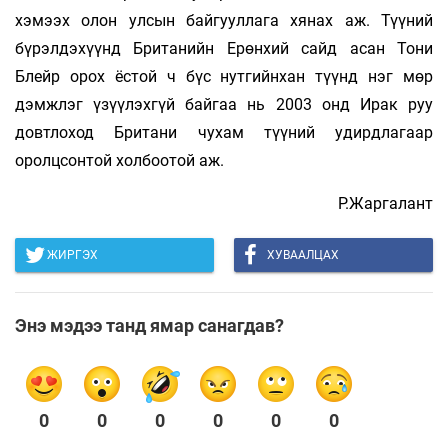
хэмээх олон улсын байгууллага хянах аж. Түүний
бүрэлдэхүүнд Британийн Ерөнхий сайд асан Тони
Блейр орох ёстой ч бүс нутгийнхан түүнд нэг мөр
дэмжлэг үзүүлэхгүй байгаа нь 2003 онд Ирак руу
довтлоход Британи чухам түүний удирдлагаар
оролцсонтой холбоотой аж.
Р.Жаргалант
ЖИРГЭХ
ХУВААЛЦАХ
Энэ мэдээ танд ямар санагдав?
0
0
0
0
0
0