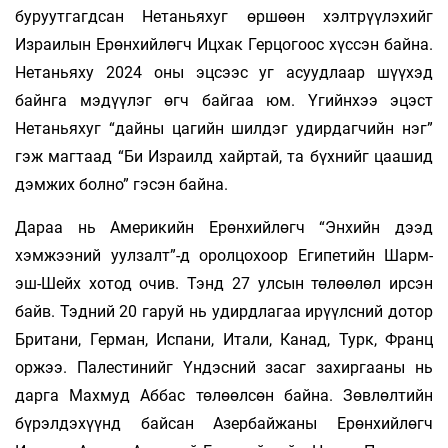
буруутгагдсан Нетаньяхуг өршөөн хэлтрүүлэхийг
Израилын Ерөнхийлөгч Ицхак Герцогоос хүссэн байна.
Нетаньяху 2024 оны эцсээс уг асуудлаар шүүхэд
байнга мэдүүлэг өгч байгаа юм. Үгийнхээ эцэст
Нетаньяхуг “дайны цагийн шилдэг удирдагчийн нэг”
гэж магтаад “Би Израилд хайртай, та бүхнийг цаашид
дэмжих болно” гэсэн байна.
Дараа нь Америкийн Ерөнхийлөгч “Энхийн дээд
хэмжээний уулзалт”-д оролцохоор Египетийн Шарм-
эш-Шейх хотод очив. Тэнд 27 улсын төлөөлөл ирсэн
байв. Тэдний 20 гаруй нь удирдлагаа ирүүлсний дотор
Британи, Герман, Испани, Итали, Канад, Турк, Франц
оржээ. Палестинийг Үндэсний засаг захиргааны нь
дарга Махмуд Аббас төлөөлсөн байна. Зөвлөлтийн
бүрэлдэхүүнд байсан Азербайжаны Ерөнхийлөгч