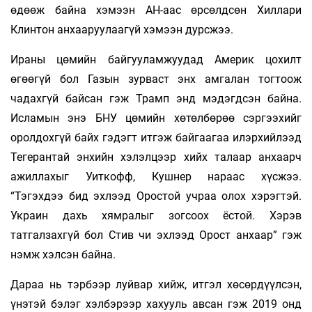
өдөөж байна хэмээн АН-аас өрсөлдсөн Хиллари
Клинтон анхааруулаагүй хэмээн дурсжээ.
Ираны цөмийн байгууламжуудад Америк цохилт
өгөөгүй бол Газын зурваст энх амгалан тогтоож
чадахгүй байсан гэж Трамп энд мэдэгдсэн байна.
Исламын энэ БНУ цөмийн хөтөлбөрөө сэргээхийг
оролдохгүй байх гэдэгт итгэж байгаагаа илэрхийлээд
Тегерантай энхийн хэлэлцээр хийх талаар анхаарч
ажиллахыг Уиткофф, Кушнер нараас хүсжээ.
“Тэгэхдээ бид эхлээд Оростой учраа олох хэрэгтэй.
Украин дахь хямралыг зогсоох ёстой. Хэрэв
татгалзахгүй бол Стив чи эхлээд Орост анхаар” гэж
нэмж хэлсэн байна.
Дараа нь тэрбээр луйвар хийж, итгэл хөсөрдүүлсэн,
үнэтэй бэлэг хэлбэрээр хахууль авсан гэж 2019 онд