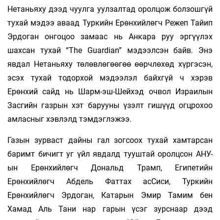
Нетаньяху дээд чуулга уулзалтад оролцож болзошгүй
тухай мэдээ аваад Туркийн Ерөнхийлөгч Режеп Тайип
Эрдоган онгоцоо замаас нь Анкара руу эргүүлэх
шахсан тухай “The Guardian” мэдээлсэн байв. Энэ
явдал Нетаньяху төлөвлөгөөгөө өөрчлөхөд хүргэсэн,
эсэх тухай тодорхой мэдээлэл байхгүй ч хэрэв
Ерөнхий сайд нь Шарм-эш-Шейхэд очвол Израилын
Засгийн газрын хэт барууны үзэлт гишүүд огцрохоо
амласныг хэвлэлд тэмдэглэжээ.
Газын зурваст дайны гал зогсоох тухай хамтарсан
баримт бичигт уг үйл явдалд тууштай оролцсон АНУ-
ын Ерөнхийлөгч Дональд Трамп, Египетийн
Ерөнхийлөгч Абдель Фаттах асСиси, Туркийн
Ерөнхийлөгч Эрдоган, Катарын Эмир Тамим бен
Хамад Аль Тани нар гарын үсэг зурснаар дээд