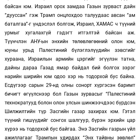
байсан юм. Израил орох замдаа Газын зурваст дайн
“дууссан” гэж Трамп онцлохдоо талуудаас авсан “ам
баталгаа”-г үндэслэл болгож, Израил, ХАМАС ч түүний
урмыг хугалахгүй гэдэгт итгэлтэй байсан аж.
Түүнчлэн АНУ-ын энхийн төлөвлөгөөний олон юм,
юуны урьд Палестиний бүлэглэлүүдийн зэвсгийг
хураана, Израилын армийн цэргийг эгүүлэн татна,
дайны дараа Газад ямар байдал бий болгох зэрэг
нарийн ширийн юм одоо хэр нь тодорхой бус байна.
Есдүгээр сарын 29-нд олны сонорт хүргэсэн баримт
бичигт өгүүлснээр бол Газын зурвасыг “Палестиний
технократууд болон олон улсын шинжээчдээс бүрдсэн
Шилжилтийн түр Засгийн газар захирах юм. Гэтэл
түүний гишүүдийг сонгох шалгуур, бүрэн эрхийн цар
хүрээ нь тодорхой бус байгаа. Энэ Засгийн газрын үйл
ажиллагааг Трампын удирдах “Энх тайвны зөвлөл”