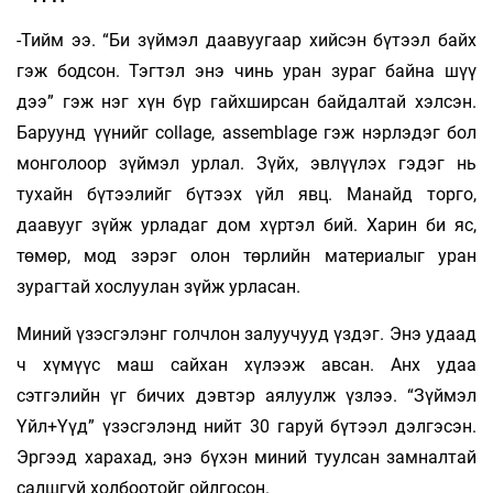
-Тийм ээ. “Би зүймэл даавуугаар хийсэн бүтээл байх
гэж бодсон. Тэгтэл энэ чинь уран зураг байна шүү
дээ” гэж нэг хүн бүр гайхширсан байдалтай хэлсэн.
Баруунд үүнийг сollage, аssemblage гэж нэрлэдэг бол
монголоор зүймэл урлал. Зүйх, эвлүүлэх гэдэг нь
тухайн бүтээлийг бүтээх үйл явц. Манайд торго,
даавууг зүйж урладаг дом хүртэл бий. Харин би яс,
төмөр, мод зэрэг олон төрлийн материалыг уран
зурагтай хослуулан зүйж урласан.
Миний үзэсгэлэнг голчлон залуучууд үздэг. Энэ удаад
ч хүмүүс маш сайхан хүлээж авсан. Анх удаа
сэтгэлийн үг бичих дэвтэр аялуулж үзлээ. “Зүймэл
Үйл+Үүд” үзэсгэлэнд нийт 30 гаруй бүтээл дэлгэсэн.
Эргээд харахад, энэ бүхэн миний туулсан замналтай
салшгүй холбоотойг ойлгосон.