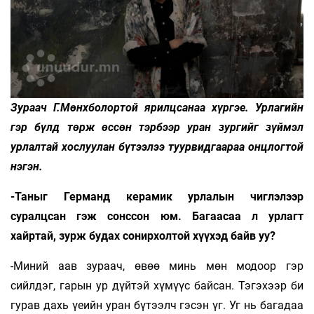
Зураач Г.Мөнхболортой ярилцсанаа хүргэе. Урлагийн
гэр бүлд төрж өссөн тэрбээр уран зургийг зүймэл
урлалтай хослуулан бүтээлээ туурвидгаараа онцлогтой
нэгэн.
-Таныг Германд керамик урлалын чиглэлээр
суралцсан гэж сонссон юм. Багаасаа л урлагт
хайртай, зурж будах сонирхолтой хүүхэд байв уу?
-Миний аав зураач, өвөө минь мөн модоор гэр
сийлдэг, гарын ур дүйтэй хүмүүс байсан. Тэгэхээр би
гурав дахь үеийн уран бүтээлч гэсэн үг. Уг нь багадаа