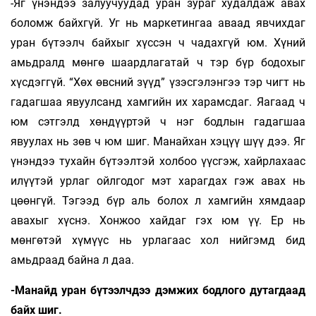
-Яг үнэндээ залуучуудад уран зураг худалдаж авах
боломж байхгүй. Уг нь маркетингаа аваад явчихдаг
уран бүтээлч байхыг хүссэн ч чадахгүй юм. Хүний
амьдралд мөнгө шаардлагатай ч тэр бүр бодохыг
хүсдэггүй. “Хөх өвсний зүүд” үзэсгэлэнгээ тэр чигт нь
гадагшаа явуулсанд хамгийн их харамсдаг. Яагаад ч
юм сэтгэлд хөндүүртэй ч нэг бодлын гадагшаа
явуулах нь зөв ч юм шиг. Манайхан хэцүү шүү дээ. Яг
үнэндээ тухайн бүтээлтэй холбоо үүсгэж, хайрлахаас
илүүтэй урлаг ойлгодог мэт харагдах гэж авах нь
цөөнгүй. Тэгээд бүр аль болох л хамгийн хямдаар
авахыг хүснэ. Хонжоо хайдаг гэх юм үү. Ер нь
мөнгөтэй хүмүүс нь урлагаас хол нийгэмд бид
амьдраад байна л даа.
-Манайд уран бүтээлчдээ дэмжих бодлого дутагдаад
байх шиг.