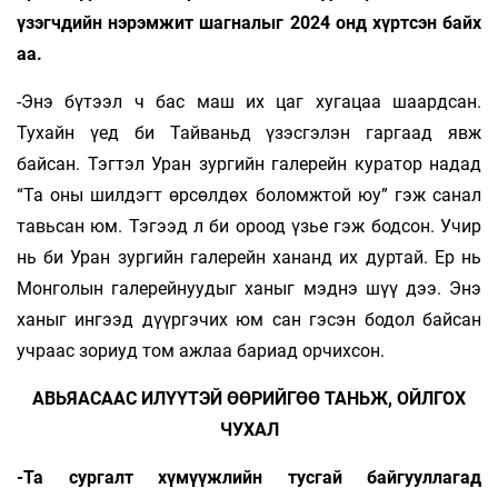
үзэгчдийн нэрэмжит шагналыг 2024 онд хүртсэн байх
аа.
-Энэ бүтээл ч бас маш их цаг хугацаа шаардсан.
Тухайн үед би Тайваньд үзэсгэлэн гаргаад явж
байсан. Тэгтэл Уран зургийн галерейн куратор надад
“Та оны шилдэгт өрсөлдөх боломжтой юу” гэж санал
тавьсан юм. Тэгээд л би ороод үзье гэж бодсон. Учир
нь би Уран зургийн галерейн хананд их дуртай. Ер нь
Монголын галерейнуудыг ханыг мэднэ шүү дээ. Энэ
ханыг ингээд дүүргэчих юм сан гэсэн бодол байсан
учраас зориуд том ажлаа бариад орчихсон.
АВЬЯАСААС ИЛҮҮТЭЙ ӨӨРИЙГӨӨ ТАНЬЖ, ОЙЛГОХ
ЧУХАЛ
-Та сургалт хүмүүжлийн тусгай байгууллагад