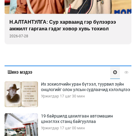
ГАНБАТ: Дэлхийн технологийн амин сүнс
физик дээр л тогтдог
2026-07-27
Шинэ мэдээ
Их зохиолчийн уран бүтээл, туурвил зүйн
онцлогийг олон улсын судлаачид хэлэлцлээ
Уржигдар 17 цаг 30 мин
19 байршилд цахилгаан автомашин
цэнэглэх станц байгууллаа
Уржигдар 17 цаг 00 мин