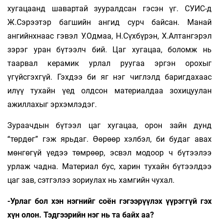
хугацаанд шавартай зууралдсан гэсэн үг. СУИС-д
Ж.Сэрээтэр багшийн ангид сурч байсан. Манай
ангийнхнаас гэвэл У.Одмаа, Н.Сүхбүрэн, Х.Алтангэрэл
зэрэг уран бүтээлч бий. Цаг хугацаа, боломж нь
таарвал керамик урлал руугаа эргэн орохыг
үгүйсгэхгүй. Гэхдээ би яг нэг чиглэлд баригдахаас
илүү тухайн үед олдсон материалдаа зохицуулан
ажиллахыг эрхэмлэдэг.
Зураачдын бүтээл цаг хугацаа, орон зайн дунд
“төрдөг” гэж ярьдаг. Өөрөөр хэлбэл, би будаг авах
мөнгөгүй үедээ төмрөөр, эсвэл модоор ч бүтээлээ
урлаж чадна. Материал бус, харин тухайн бүтээлдээ
цаг зав, сэтгэлээ зориулах нь хамгийн чухал.
-Урлаг бол хэн нэгнийг соён гэгээрүүлэх үүрэггүй гэх
хүн олон. Тэдгээрийн нэг нь та байх аа?