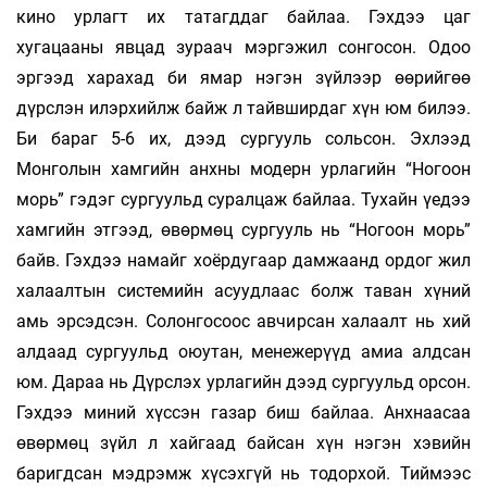
кино урлагт их татагддаг байлаа. Гэхдээ цаг
хугацааны явцад зураач мэргэжил сонгосон. Одоо
эргээд харахад би ямар нэгэн зүйлээр өөрийгөө
дүрслэн илэрхийлж байж л тайвширдаг хүн юм билээ.
Би бараг 5-6 их, дээд сургууль сольсон. Эхлээд
Монголын хамгийн анхны модерн урлагийн “Ногоон
морь” гэдэг сургуульд суралцаж байлаа. Тухайн үедээ
хамгийн этгээд, өвөрмөц сургууль нь “Ногоон морь”
байв. Гэхдээ намайг хоёрдугаар дамжаанд ордог жил
халаалтын системийн асуудлаас болж таван хүний
амь эрсэдсэн. Солонгосоос авчирсан халаалт нь хий
алдаад сургуульд оюутан, менежерүүд амиа алдсан
юм. Дараа нь Дүрслэх урлагийн дээд сургуульд орсон.
Гэхдээ миний хүссэн газар биш байлаа. Анхнаасаа
өвөрмөц зүйл л хайгаад байсан хүн нэгэн хэвийн
баригдсан мэдрэмж хүсэхгүй нь тодорхой. Тиймээс