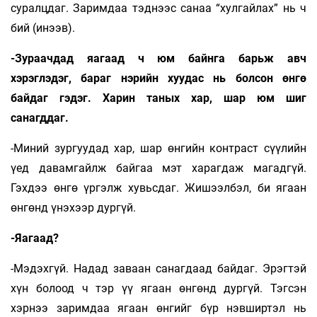
суралцдаг. Заримдаа тэднээс санаа “хулгайлах” нь ч
бий (инээв).
-Зураачдад яагаад ч юм байнга барьж авч
хэрэглэдэг, бараг нэрийн хуудас нь болсон өнгө
байдаг гэдэг. Харин таных хар, шар юм шиг
санагддаг.
-Миний зургуудад хар, шар өнгийн контраст сүүлийн
үед давамгайлж байгаа мэт харагдаж магадгүй.
Гэхдээ өнгө үргэлж хувьсдаг. Жишээлбэл, би ягаан
өнгөнд үнэхээр дургүй.
-Яагаад?
-Мэдэхгүй. Надад заваан санагдаад байдаг. Эрэгтэй
хүн болоод ч тэр үү ягаан өнгөнд дургүй. Тэгсэн
хэрнээ заримдаа ягаан өнгийг бүр нэвширтэл нь