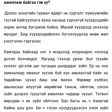
ажиллаж байгаа гэв үү?
-Долоо хоногийн гурван өдөрт нь сургалт хүмүүжлийн
тусгай байгууллага буюу насанд хүрээгүй хүүхдүүдийн
хорих ангид багшилж байна. Манай хүүхдүүд үнэхээр
мундаг. Бид хүүхдүүдийнхээ бүтээлүүдээр өнөө жил
үзэсгэлэн гаргасан.
Хамтдаа байсаар нэг л мэдэхэд хоорондоо нэлээд
дотно болчихдог. Яагаад гэхээр урлаг бол тухайн
хүнээс үргэлж цаг хугацаа шаарддаг зүйл. Ер нь энэ
замналаар явахыг хүсэж буй хүн авьяастай байх нь
төдийлөн чухал биш юм билээ. Өөрөөр хэлбэл,
авьяасаас илүүтэй өөрийгөө таньж, ойлгож, олсон
зүйл дээрээ тууштай ажиллах чадвар чухал. Тэгвэл
өөрсдөө ч их зүйл ойлгоно. Бас багш нь ч баяртай
байна шүү дээ. Би ч гэсэн хүүхдүүдээсээ олон зүйл