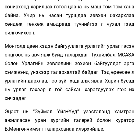
сонирхоод харилцах гэтэл цаана нь маш том том хана
байна. Учир нь насан туршдаа зөвхөн бахархлаа
хөндөж, төнхөж амьдраад түүнийгээ л чухал гээд
ойлгочихсон.
Монголд цөөн хэдэн байгууллага урлагийг урлаг гэсэн
өнцгөөс нь авч явж буйд талархдаг. Тухайлбал, MCASA
болон Урлагийн зөвлөлийн зохион байгуулдаг арга
хэмжээнд үнэхээр талархалтай байдаг. Тэд ерөөсөө л
урлагийн дархлаа, гоо зүйг хадгалж яваа. Харин бусад
нь урлаг гэхээр л гоё сайхан харагдуулах гэж их
хичээдэг.
Эцэст нь “Зүймэл Үйл+Үүд” үзэсгэлэнд хамт­­­ран
ажилласан уран зургийн галерей болон ку­ратор
Б.Мөнгөнчимэгт талархсанаа илэрхийлье.