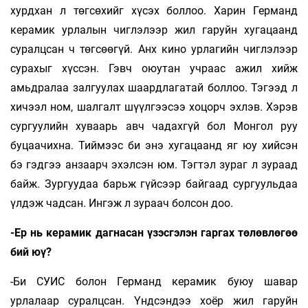
хурдхан л төгсөхийг хүсэх боллоо. Харин Германд
керамик урлалын чиглэлээр жил гаруйн хугацаанд
суралцсан ч төгсөөгүй. Анх кино урлагийн чиглэлээр
сурахыг хүссэн. Гэвч оюутан учраас ажил хийж
амьдралаа залгуулах шаардлагатай боллоо. Тэгээд л
хичээл ном, шалгалт шүүлгээсээ хоцорч эхлэв. Хэрэв
сургуулийн хуваарь авч чадахгүй бол Монгол руу
буцаачихна. Тиймээс би энэ хугацаанд яг юу хийсэн
бэ гэдгээ анзаарч эхэлсэн юм. Тэгтэл зураг л зураад
байж. Зургуудаа барьж гүйсээр байгаад сургуульдаа
үлдэж чадсан. Ингэж л зураач болсон доо.
-Ер нь керамик дагнасан үзэсгэлэн гаргах төлөвлөгөө
бий юү?
-Би СУИС болон Германд керамик буюу шавар
урлалаар суралцсан. Үндсэндээ хоёр жил гаруйн