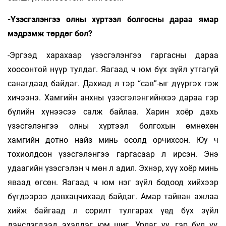
-Үзэсгэлэнгээ олны хүртээл болгосны дараа ямар
мэдрэмж төрдөг бол?
-Эргээд харахаар үзэсгэлэнгээ гаргасны дараа
хоосонтой нүүр тулдаг. Яагаад ч юм бүх зүйл утгагүй
санагдаад байдаг. Дахиад л тэр “сав”-ыг дүүргэх гэж
хичээнэ. Хамгийн анхны үзэсгэлэнгийнхээ дараа гэр
бүлийн хүнээсээ салж байлаа. Харин хоёр дахь
үзэсгэлэнгээ олны хүртээл болгохын өмнөхөн
хамгийн дотно найз минь осолд орчихсон. Юу ч
тохиолдсон үзэсгэлэнгээ гаргасаар л ирсэн. Энэ
удаагийн үзэсгэлэн ч мөн л адил. Эхнэр, хүү хоёр минь
яваад өгсөн. Яагаад ч юм нэг зүйл бодоод хийхээр
бүгдээрээ давхацчихаад байдаг. Амар тайван ажлаа
хийж байгаад л сорилт тулгарах үед бүх зүйл
дэнслэгдээд эхэлдэг юм шиг. Урлаг уу, гэр бүл үү,