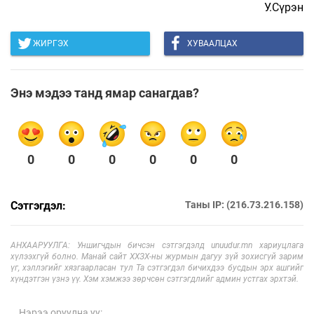
У.Сүрэн
ЖИРГЭХ
ХУВААЛЦАХ
Энэ мэдээ танд ямар санагдав?
0
0
0
0
0
0
Сэтгэгдэл:
Таны IP: (216.73.216.158)
АНХААРУУЛГА: Уншигчдын бичсэн сэтгэгдэлд unuudur.mn хариуцлага
хүлээхгүй болно. Манай сайт ХХЗХ-ны журмын дагуу зүй зохисгүй зарим
үг, хэллэгийг хязгаарласан тул Та сэтгэгдэл бичихдээ бусдын эрх ашгийг
хүндэтгэн үзнэ үү. Хэм хэмжээ зөрчсөн сэтгэгдлийг админ устгах эрхтэй.