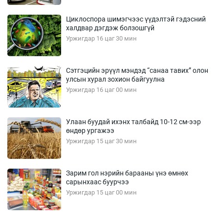
Циклоспора шимэгчээс үүдэлтэй гэдэсний
халдвар дэгдэж болзошгүй
Уржигдар 16 цаг 30 мин
Сэтгэцийн эрүүл мэндэд “санаа тавих” олон
улсын хурал зохион байгуулна
Уржигдар 16 цаг 00 мин
Улаан буудай ихэнх талбайд 10-12 см-ээр
өндөр ургажээ
Уржигдар 15 цаг 30 мин
Зарим гол нэрийн барааны үнэ өмнөх
сарынхаас буурчээ
Уржигдар 15 цаг 00 мин