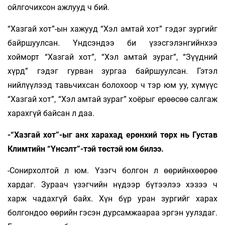
ойлгочихсон ажлууд ч бий.
“Хазгай хот”-ын хажууд “Хэл амтай хот” гэдэг зургийг
байршуулсан. Үндсэндээ би үзэсгэлэнгийнхээ
хойморт “Хазгай хот”, “Хэл амтай зураг”, “Зүүдний
хүрд” гэдэг гурван зургаа байршуулсан. Гэтэл
нийлүүлээд тавьчихсан болохоор ч тэр юм уу, хүмүүс
“Хазгай хот”, “Хэл амтай зураг” хоёрыг ерөөсөө салгаж
харахгүй байсан л даа.
-“Хазгай хот”-ыг анх харахад ерөнхий төрх нь Густав
Климтийн “Үнсэлт”-тэй төстэй юм билээ.
-Сонирхолтой л юм. Үзэгч болгон л өөрийнхөөрөө
хардаг. Зураач үзэгчийн нүдээр бүтээлээ хэзээ ч
харж чадахгүй байх. Хүн бүр уран зургийг харах
болгондоо өөрийн гэсэн дурсамжаараа эргэн уулздаг.