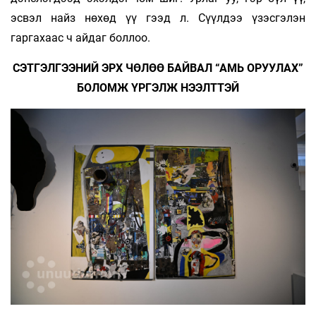
эсвэл найз нөхөд үү гээд л. Сүүлдээ үзэсгэлэн
гаргахаас ч айдаг боллоо.
СЭТГЭЛГЭЭНИЙ ЭРХ ЧӨЛӨӨ БАЙВАЛ “АМЬ ОРУУЛАХ”
БОЛОМЖ ҮРГЭЛЖ НЭЭЛТТЭЙ