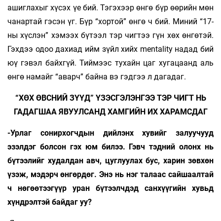
ашиглахыг хүсэх үе бий. Тэгэхээр өнгө бүр өөрийн мөн
чанартай гэсэн үг. Бүр “хортой” өнгө ч бий. Миний “17-
ны хүслэн” хэмээх бүтээл тэр чигтээ гүн хөх өнгөтэй.
Гэхдээ одоо дахиад ийм зүйл хийх mentality надад бий
юү гэвэл байхгүй. Тиймээс тухайн цаг хугацаанд аль
өнгө намайг “аварч” байна вэ гэдгээ л дагадаг.
“ХӨХ ӨВСНИЙ ЗҮҮД” ҮЗЭСГЭЛЭНГЭЭ ТЭР ЧИГТ НЬ
ГАДАГШАА ЯВУУЛСАНД ХАМГИЙН ИХ ХАРАМСДАГ
-Урлаг сонирхогчдын дийлэнх хувийг залуучууд
эзэлдэг болсон гэх юм билээ. Гэвч тэдний олонх нь
бүтээлийг худалдан авч, цуглуулах бус, харин зөвхөн
үзэж, мэдэрч өнгөрдөг. Энэ нь нэг талаас сайшаалтай
ч нөгөөтээгүүр уран бүтээлчдэд санхүүгийн хувьд
хүндрэлтэй байдаг уу?