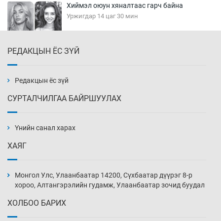
Хиймэл оюун хяналтаас гарч байна
Уржигдар 14 цаг 30 мин
РЕДАКЦЫН ЁС ЗҮЙ
Эмэгтэйчүүд Бээжин, эрэгтэйчүүд Японд
бэлтгэл базаахаар хилийн дээс алхлаа
Уржигдар 14 цаг 00 мин
Редакцын ёс зүй
СУРТАЛЧИЛГАА БАЙРШУУЛАХ
АНУ-ын Цэргийн кибер командлалаын
ажилтнууд амиа хорлох явдал эрс
нэмэгджээ
Үнийн санал харах
Уржигдар 13 цаг 52 мин
ХАЯГ
Монголын шигшээ Хонконгийн багийг ялж,
эхний хожлоо авлаа
Монгол Улс, Улаанбаатар 14200, Сүхбаатар дүүрэг 8-р
Уржигдар 13 цаг 30 мин
хороо, Алтангэрэлийн гудамж, Улаанбаатар зочид буудал
ХОЛБОО БАРИХ
Техникийн өндөр үзүүлэлттэй агаарын хөлөг