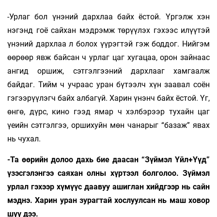
-Урлаг бол үнэний дархлаа байх ёстой. Үргэлж хэн
нэгэнд гоё сайхан мэдрэмж төрүүлэх гэхээс илүүтэй
үнэний дархлаа л болох үүрэгтэй гэж боддог. Нийгэм
өөрөөр явж байсан ч урлаг цаг хугацаа, орон зайнаас
ангид оршиж, сэтгэлгээний дархлааг хамгаалж
байдаг. Тийм ч учраас уран бүтээлч хүн заавал соён
гэгээрүүлэгч байх албагүй. Харин үнэнч байх ёстой. Үг,
өнгө, дүрс, кино гээд ямар ч хэлбэрээр тухайн цаг
үеийн сэтгэлгээ, оршихуйн мөн чанарыг “базаж” явах
нь чухал.
-Та өөрийн долоо дахь бие даасан “Зүймэл Үйл+Үүд”
үзэсгэлэнгээ саяхан олны хүртээл болголоо. Зүймэл
урлал гэхээр хүмүүс даавуу ашиглан хийдгээр нь сайн
мэднэ. Харин уран зурагтай хослуулсан нь маш ховор
шүү дээ.