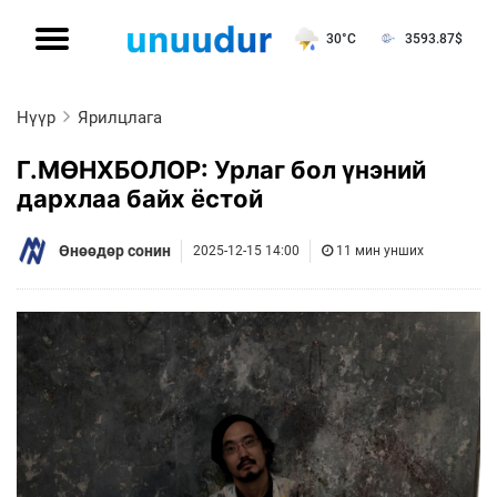
30°C
3593.87
$
Нүүр
Ярилцлага
Г.МӨНХБОЛОР: Урлаг бол үнэний
дархлаа байх ёстой
Өнөөдөр сонин
2025-12-15 14:00
11 мин унших