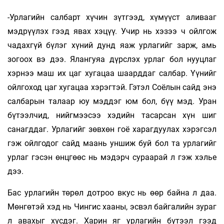
-Урлагийн салбарт хүчин зүтгээд, хүмүүст аливааг
мэдрүүлэх гээд явах хэцүү. Учир нь хэзээ ч ойлгож
чадахгүй бүлэг хүний дунд яаж урлагийг зарж, амь
зогоох вэ дээ. Ялангуяа дүрслэх урлаг бол нууцлаг
хэрнээ маш их цаг хугацаа шаарддаг салбар. Үүнийг
ойлгоход цаг хугацаа хэрэгтэй. Гэтэл Соёлын сайд энэ
салбарын талаар юу мэддэг юм бол, бүү мэд. Уран
бүтээлчид, нийгмээсээ хэдийн тасарсан хүн шиг
санагддаг. Урлагийг зөвхөн гоё харагдуулах хэрэгсэл
гэж ойлгодог сайд маань уншиж буй бол та урлагийг
урлаг гэсэн өнцгөөс нь мэдэрч сураарай л гэж хэлье
дээ.
Бас урлагийн төрөл дотроо вкус нь өөр байна л даа.
Мөнгөтэй хэд нь Чингис хааны, эсвэл байгалийн зураг
л авахыг хүсдэг. Харин яг урлагийн бүтээл гээд