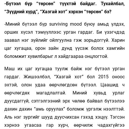
-Бүтээл бүр “төрсөн” түүхтэй байдаг. Тухайлбал,
“Зүүдний хүрд”, “Хазгай хот” хэрхэн “төрсөн” бэ?
-Миний бүтээл бүр surviving mood буюу амьд үлдэх,
орших хүсэл тэмүүллээс урган гардаг. Би үзэгчдэд
заавал нэг зүйлийг ойлгуулна гэж зорьдоггүй. Харин
цаг хугацаа, орон зайн дунд үүсэж болох хамгийн
боломжит хувилбарыг л хайдгаараа онцлогтой.
Маш их цаг хугацаа туулж байж нэг бүтээл урган
гардаг. Жишээлбэл, “Хазгай хот” бол 2015 оноос
эхтэй, олон удаа өөрчлөгдсөн бүтээл. Цаашид ч
өөрчлөгдөх магадлалтай. Миний хувьд урлаг
дуусдаггүй, сэтгэлгээний эрх чөлөө байвал бүтээлээ
дахин дахин “амь оруулах” боломж үргэлж нээлттэй.
Аль нэг зургийг шууд дуусчихсан гэхэд хэцүү. Тэгсэн
хэрнээ угаасаа гар хүрч, өөрчилж чадахгүйгээ