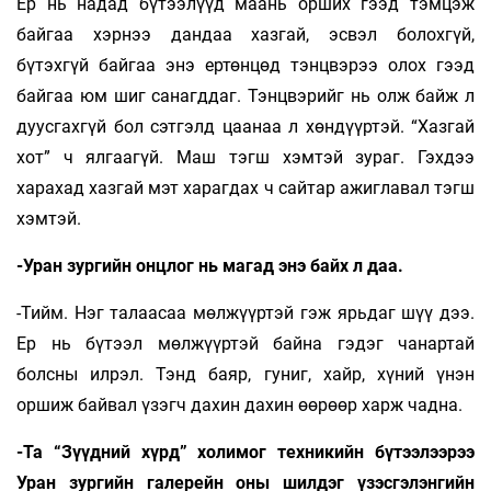
Ер нь надад бүтээлүүд маань орших гээд тэмцэж
байгаа хэрнээ дандаа хазгай, эсвэл болохгүй,
бүтэхгүй байгаа энэ ертөнцөд тэнцвэрээ олох гээд
байгаа юм шиг санагддаг. Тэнцвэрийг нь олж байж л
дуусгахгүй бол сэтгэлд цаанаа л хөндүүртэй. “Хазгай
хот” ч ялгаагүй. Маш тэгш хэмтэй зураг. Гэхдээ
харахад хазгай мэт харагдах ч сайтар ажиглавал тэгш
хэмтэй.
-Уран зургийн онцлог нь магад энэ байх л даа.
-Тийм. Нэг талаасаа мөлжүүртэй гэж ярьдаг шүү дээ.
Ер нь бүтээл мөлжүүртэй байна гэдэг чанартай
болсны илрэл. Тэнд баяр, гуниг, хайр, хүний үнэн
оршиж байвал үзэгч дахин дахин өөрөөр харж чадна.
-Та “Зүүдний хүрд” холимог техникийн бүтээлээрээ
Уран зургийн галерейн оны шилдэг үзэсгэлэнгийн