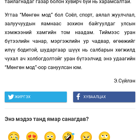
тайлагнадаг газар болон хувирч буй нь харамсалтай.
Угтаа “Мөнгөн мод” бол Соёл, спорт, аялал жуулчлал,
залуучуудын яамнаас зохион байгуулдаг улсын
хэмжээний хамгийн том наадам. Тиймээс уран
бүтээлийн чанар, мэргэжлийн ур чадвар, өгөөжийг
илүү бодитой, шударгаар шүүх нь салбарын хөгжилд
чухал ач холбогдолтойг уран бүтээлчид энэ удаагийн
“Мөнгөн мод”-оор сануулсан юм.
Э.Сүйлэн
ЖИРГЭХ
ХУВААЛЦАХ
Энэ мэдээ танд ямар санагдав?