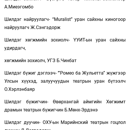
А.Миеэгомбо
Шилдэг найруулагч- “Muralist” уран сайхны киногоор
найруулагч Ж.Сэнгэдорж
Шилдэг хөгжмийн зохиолч- ҮУИТ-ын уран сайхны
удирдагч,
хөгжмийн зохиолч, УГЗ Б.Чинбат
Шилдэг бүжиг дэглээч- ‘”Ромео ба Жульетта” жүжгээр
Улсын хүүхэд, залуучуудын театрын уран бүтээлч
О.Хэрлэнбаяр
Шилдэг бүжигчин- Өвөрхангай аймгийн Хөгжимт
драмын театрын бүжигчин Б.Мөнх-Эрдэнэ
Шилдэг дуучин- ОХУ-ын Марийнский театрын гоцлол