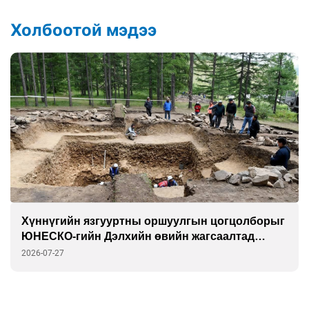
Холбоотой мэдээ
“Найртай сайхан” уран бүтээлийн үзэсгэлэнд
саатаарай
2026-07-24