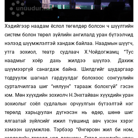
Хэдийгээр наадам ёслол төгөлдөр болсон ч шүүлтийн
систем болон төрөл зүйлийн ангилалд уран бүтээлчид
нэлээд шүүмжлэлтэй хандаж байлаа. Наадмын шүүгч,
утга зохиол, театр судлаач Х.Чойдогжамц “Тус
наадмыг хоёр дахь жилдээ шүүлээ. Дахиж
шүүмээргүй санагдаж байна. Шилдгийг шударгаар
тодруулж шагнал гардуулдаг болохоос сонгуулийн
сурталчилгаа шиг “нялуун” тарааж болохгүй” гэсэн
юм. Мөн хүүхдийн зохиолч Н.Энхтайван хүүхдийн уран
зохиолыг соёл судлалын орчуулгын бүтээлтэй нэг
төрөлд харьцуулан дүгнэсэн нь өдөр, шөнө шиг
ялгаатай зүйлсийг ижил түвшинд авч үзсэн хэрэг
хэмээн шүүмжлэв. Тэрбээр “Өнгөрсөн жил би ном,