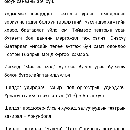
оюун санааны эрч хүч,
хөдөлмөр шаарддаг. Театрын урлагт амьдралаа
зориулна гэдэг бол хүн төрөлхтний түүхэн дэх хамгийн
ховор, баатарлаг үйлс юм. Тиймээс театрын уран
бүтээлч бол дайчин мэргэжил гэж хэлнэ. Энэхүү
баатарлаг үйлсийн төлөө зүтгэж буй хамт олондоо
Театрын баярын мэнд хүргэе” хэмээв.
Ингээд “Мөнгөн мод” хүртсэн бусад уран бүтээлч
болон бүтээлийг танилцуулъя.
Шилдэг удирдаач- “Анир” поп оркестрын удирдаач,
Урлагын гавьяат зүтгэлтэн (УГЗ) Б.Алтанхуяг
Шилдэг продюсер- Улсын хүүхэд, залуучуудын театрын
захирал Н.Ариунболд
Шилдэг зохиолч- “Бүсгүй”, “Татар” киноны зохиолоор