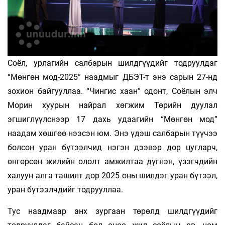
Соёл, урлагийн салбарын шилдгүүдийг тодруулдаг
“Мөнгөн мод-2025” наадмыг ДБЭТ-т энэ сарын 27-нд
зохион байгууллаа. “Чингис хаан” одонт, Соёлын элч
Морин хуурын найрал хөгжим Төрийн дуулал
эгшиглүүлснээр 17 дахь удаагийн “Мөнгөн мод”
наадам хөшгөө нээсэн юм. Энэ үдэш салбарын түүчээ
болсон уран бүтээлчид нэгэн дээвэр дор цугларч,
өнгөрсөн жилийн ололт амжилтаа дүгнэн, үзэгчдийн
халуун алга ташилт дор 2025 оны шилдэг уран бүтээл,
уран бүтээлчдийг тодрууллаа.
Тус наадмаар анх зургаан төрөлд шилдгүүдийг