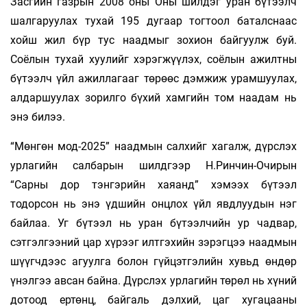
Засгийн газрын 2008 оны Оны шилдэг уран бүтээлч
шалгаруулах тухай 195 дугаар тогтоол баталснаас
хойш жил бүр тус наадмыг зохион байгуулж буй.
Соёлын тухай хуулийг хэрэгжүү­лэх, соёлын ажилтны
бүтээлч үйл ажиллагааг төрөөс дэмжиж урамшуулах,
алдаршуулах зорилго бүхий хамгийн том наадам нь
энэ билээ.
“Мөнгөн мод-2025” наадмын салхийг хагалж, дүрслэх
урлагийн салбарын шилдгээр Н.Ринчин-Очирын
“Сарны дор тэнгэрийн хаяанд” хэмээх бүтээл
тодорсон нь энэ үдшийн онцлох үйл явдлуудын нэг
байлаа. Уг бүтээл нь уран бүтээлчийн ур чадвар,
сэтгэлгээний цар хүрээг илтгэхийн зэрэгцээ наадмын
шүүгчдээс агуулга болон гүйцэтгэлийн хувьд өндөр
үнэлгээ авсан байна. Дүрслэх урлагийн төрөл нь хүний
дотоод ертөнц, байгаль дэлхий, цаг хугацааны