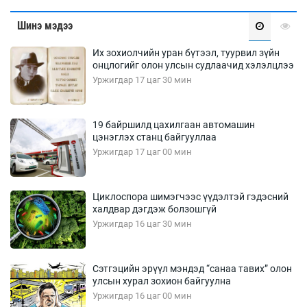
Шинэ мэдээ
Их зохиолчийн уран бүтээл, туурвил зүйн
онцлогийг олон улсын судлаачид хэлэлцлээ
Уржигдар 17 цаг 30 мин
19 байршилд цахилгаан автомашин
цэнэглэх станц байгууллаа
Уржигдар 17 цаг 00 мин
Циклоспора шимэгчээс үүдэлтэй гэдэсний
халдвар дэгдэж болзошгүй
Уржигдар 16 цаг 30 мин
Сэтгэцийн эрүүл мэндэд “санаа тавих” олон
улсын хурал зохион байгуулна
Уржигдар 16 цаг 00 мин