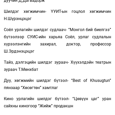
дуучин Д.Дагвадорж
Шилдэг хөгжимчин- ҮУИТ-ын гоцлол хөгжимчин
Н.Шүрэнцэцэг
Соёл урлагийн шилдэг судлаач- “Монгол бий биелгээ”
бүтээлээр СУИС-ийн харьяа Соёл, урлаг судлалын
хүрээлэнгийн захирал, доктор, профессор
Ш.Эрдэнэцэцэг
Тайз, дэлгэцийн шилдэг зураач- Хүүхэлдэйн театрын
зураач Т.Мөнхбат
Дуу, хөгжмийн шилдэг бүтээл- “Best of Khusugtun”
пянзаар “Хөсөгтөн” хамтлаг
Кино урлагийн шилдэг бүтээл- “Цөвүүн цаг” уран
сайхны киногоор “Жийж” продакшн