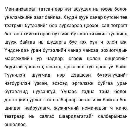
Мөн анхаарал татсан өөр нэг асуудал нь төсөв болон
үнэлэмжийн зааг байлаа. Хэдэн зуун саяар бүтсэн төв
театрын бүтээлийг бор зүрхээрээ цөөхөн сая төгрөгт
багтаан хийсэн орон нутгийн бүтээлтэй ижил түвшинд
шүүж байгаа нь шударга бус гэх хүн ч олон аж.
Үндсэндээ уран бүтээлийн чанар чансаа, зохиогчдын
мэргэжлийн ур чадвар, өгөөж болон онцлогийг
бодитой үнэлсэн, эсэхэд эргэлзэх хүн цөөнгүй байв.
Түүнчлэн шүүгчид нэр дэвшсэн бүтээлүүдийг
нэгбүрчлэн үзсэн, эсэхэд эргэлзэж буйгаа уран
бүтээлчид нуусангүй. Үүнээс гадна тайз болон
дэлгэцийн урлаг гэж салбараар нь ангилж байгаа бол
шилдэг найруулагч, жүжигчний номинацыг ч кино,
театраар нь салгах шаардлагатайг салбарынхан
онцоллоо.