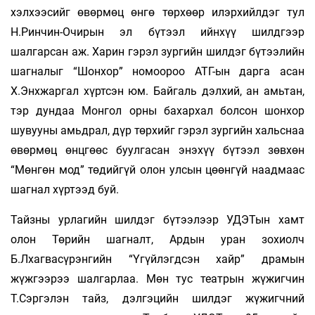
хэлхээсийг өвөрмөц өнгө төрхөөр илэрхийлдэг тул
Н.Ринчин-Очирын эл бүтээл ийнхүү шилдгээр
шалгарсан аж. Харин гэрэл зургийн шилдэг бүтээлийн
шагналыг “Шонхор” номоороо АТГ-ын дарга асан
Х.Энхжаргал хүртсэн юм. Байгаль дэлхий, ан амьтан,
тэр дундаа Монгол орны бахархал болсон шонхор
шувууны амьдрал, дүр төрхийг гэрэл зургийн хальснаа
өвөрмөц өнцгөөс буулгасан энэхүү бүтээл зөвхөн
“Мөнгөн мод” төдийгүй олон улсын цөөнгүй наадмаас
шагнал хүртээд буй.
Тайзны урлагийн шилдэг бүтээлээр УДЭТын хамт
олон Төрийн шагналт, Ардын уран зохиолч
Б.Лхагвасүрэнгийн “Үгүйлэгдсэн хайр” драмын
жүжгээрээ шалгарлаа. Мөн тус театрын жүжигчин
Т.Сэргэлэн тайз, дэлгэцийн шилдэг жүжигчний