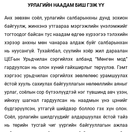
УРЛАГИЙН НААДАМ БИШ ГЭЖ ҮҮ
Анх зөвхөн соёл, урлагийн салбарынхны дунд зохион
байгуулж, жинхэнэ утгаараа мэргэжлийн үнэлэмжийг
тогтоодог байсан тус наадам өдгөө хүрээгээ тэлэхийн
хэрээр анхны мөн чанараа алдаж буйг салбарынхан
нь нуусангүй. Тухайлбал, сүүлийн хоёр жил дараалан
ЦЕГ-ын Урьдчилан сэргийлэх албанд “Мөнгөн мод”
гардуулсан нь олон хүний гайхширлыг төрүүлэв. Гэмт
хэргээс урьдчилан сэргийлэх зөвлөлөөс урамшуулах
ёстой хууль сахиулах байгууллагын нөлөөллийн аяныг
урлаг, соёлын сор бүтээлүүдтэй нэг түвшинд авч үзэн,
ийнхүү шагнал гардуулсан нь наадмын үнэ цэнийг
бүдгэрүүлсэн, утгагүй шийдвэр боллоо гэх хүн олон.
Соёл, урлагийн шилдгүүдийг алдаршуулах ёстой тайз
нь төрийн тусгай чиг үүргийн байгууллагын ажлаа