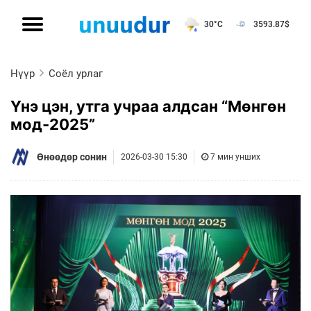
30°C
3593.87
$
Нүүр
Соёл урлаг
Үнэ цэн, утга учраа алдсан “Мөнгөн
мод-2025”
Өнөөдөр сонин
2026-03-30 15:30
7 мин унших