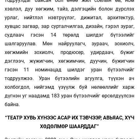
тодруулдаг байсан бол өнөө жил соёлын өв, ном
хэвлэл, дуу хөгжим, тайз, дэлгэцийн болон дүрслэх
урлаг, нийтлэл нэвтрүүлэг, дижитал, архитектур,
хувцас загвар, зар сурталчилгаа, дизайн, гэрэл зураг,
судлаач гэсэн 14 төрөлд шилдэг бүтээлийг
шалгаруулав. Мөн найруулагч, зураач, зохиолч,
хөгжмийн зохиолч, продюсер, удирдаач, бүжиг
дэглээч, жү­жигчин, хөгжимчин, дуучин, бүжигчин
гэсэн 11 номинацад шилдэг уран бүтээлчийг
тодруулжээ. Уран бүтээлийн агуулга, түүхэн ач
холбогдол, нийгэмд үзүүлж буй нөлөөллийг харж
дүгнэн уг наадамд 183 уран бүтээлчийг өрсөлдүүлсэн
байна.
“ТЕАТР ХУВЬ ХҮНЭЭС АСАР ИХ ТЭВЧЭЭР, АВЬЯАС, ХҮЧ
ХӨДӨЛМӨР ШААРДДАГ”