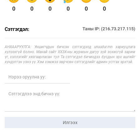
0
0
0
0
0
0
Сэтгэгдэл:
Таны IP: (216.73.217.115)
АНХААРУУЛГА: Уншигчдын бичсэн сэтгэгдэлд unuudur.mn хариуцлага
хүлээхгүй болно. Манай сайт ХХЗХ-ны журмын дагуу зүй зохисгүй зарим
үг, хэллэгийг хязгаарласан тул Та сэтгэгдэл бичихдээ бусдын эрх ашгийг
хүндэтгэн үзнэ үү. Хэм хэмжээ зөрчсөн сэтгэгдлийг админ устгах эрхтэй.
Илгээх