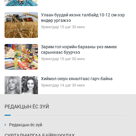
Улаан буудай ихэнх талбайд 10-12 см-ээр
өндөр ургажээ
Уржигдар 15 цаг 30 мин
Зарим гол нэрийн барааны үнэ өмнөх
сарынхаас буурчээ
Уржигдар 15 цаг 00 мин
Хиймэл оюун хяналтаас гарч байна
Уржигдар 14 цаг 30 мин
РЕДАКЦЫН ЁС ЗҮЙ
Эмэгтэйчүүд Бээжин, эрэгтэйчүүд Японд
бэлтгэл базаахаар хилийн дээс алхлаа
Уржигдар 14 цаг 00 мин
Редакцын ёс зүй
СУРТАЛЧИЛГАА БАЙРШУУЛАХ