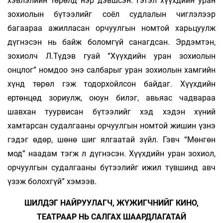
хэвлэлийн төрөлд нэр дэвшсэн. Гэтэл хүүхдийн уран
зохиолын бүтээлийг соёл судлалын чиглэлээр
багаараа ажилласан орчуулгын номтой харьцуулж
дүгнэсэн нь байж боломгүй санагдсан. Эрдэмтэн,
зохиолч Л.Түдэв гуай “Хүүхдийн уран зохиолын
онцлог” номдоо энэ салбарыг уран зохиолын хамгийн
хүнд төрөл гэж тодорхойлсон байдаг. Хүүхдийн
ертөнцөд зориулж, оюун билэг, авьяас чадвараа
шавхан туурвисан бүтээлийг хэд хэдэн хүний
хамтарсан судалгааны орчуулгын номтой жишин үзнэ
гэдэг өдөр, шөнө шиг ялгаатай зүйл. Гэвч “Мөнгөн
мод” наадам тэгж л дүгнэсэн. Хүүхдийн уран зохиол,
орчуулгын судалгааны бүтээлийг ижил түвшинд авч
үзэж болохгүй” хэмээв.
ШИЛДЭГ НАЙРУУЛАГЧ, ЖҮЖИГЧНИЙГ КИНО,
ТЕАТРААР НЬ САЛГАХ ШААРДЛАГАТАЙ