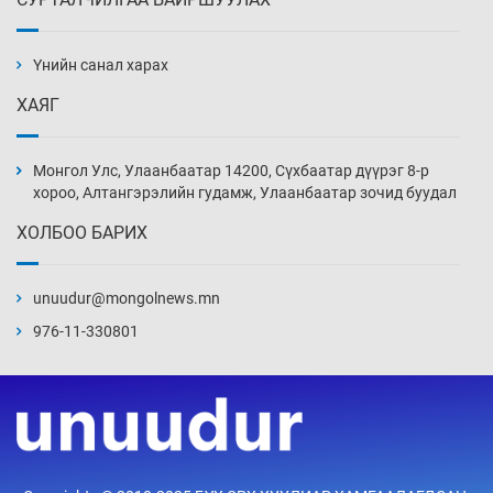
АНУ-ын Цэргийн кибер командлалаын
ажилтнууд амиа хорлох явдал эрс
нэмэгджээ
Үнийн санал харах
Уржигдар 13 цаг 52 мин
ХАЯГ
Монголын шигшээ Хонконгийн багийг ялж,
эхний хожлоо авлаа
Монгол Улс, Улаанбаатар 14200, Сүхбаатар дүүрэг 8-р
Уржигдар 13 цаг 30 мин
хороо, Алтангэрэлийн гудамж, Улаанбаатар зочид буудал
ХОЛБОО БАРИХ
Техникийн өндөр үзүүлэлттэй агаарын хөлөг
худалдан авах хүсэлтээ уламжлав
unuudur@mongolnews.mn
Уржигдар 13 цаг 00 мин
976-11-330801
“Шатахууны бус, бодлогын хомсдол
нүүрлээд байна”
Уржигдар 12 цаг 30 мин
Дөрвөн чиглэлд шөнийн автобус иргэдэд