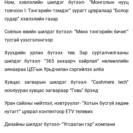
Ном, хэвлэлийн шилдэг бүтээл- “Монголын нууц
товчоон I: Тэнгэрийн тэмдэг” зурагт цувралаар “Болор
судар” хэвлэлийн газар
Соёлын өвийн шилдэг бүтээл- “Мөнх тэнгэрийн бичиг”
тусгай үзэсгэлэнгээр
Хүүхдийн урлан бүтээх төв Зар сурталчилгааны
шилдэг бүтээл- “365 анхаарч хайрлая” нөлөөллийн
аянаараа ЦЕГ-ын Урьдчилан сэргийлэх алба
Хувцас загварын шилдэг бүтээл- “Cashmere tech”
ноолууран хувцас загвараар “Говь” брэнд
Уран сайхны нийтлэл, нэвтрүүлэг- “Хотын бүсгүй хөдөө
нутагт” цуврал контентоор ETV телевиз
Дизайны шилдэг бүтээл- “Угсаатан гэр” компани