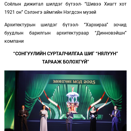
Соёлын дижитал шилдэг бүтээл- “Шивээ Хиагт хот
1921 он” Сэлэнгэ аймгийн Нэгдсэн музей
Архитектурын шилдэг бүтээл- “Хархираа” зочид
буудлын барилгын архитектураар “Динновэйшн”
компани
“СОНГУУЛИЙН СУРТАЛЧИЛГАА ШИГ “НЯЛУУН”
ТАРААЖ БОЛОХГҮЙ”