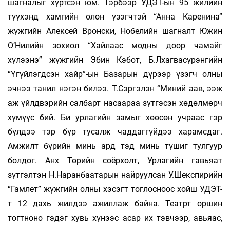
шагналыг хүртсэн юм. Тэрбээр УДЭТ-ын 95 жилийн
түүхэнд хамгийн олон үзэгчтэй “Анна Каренина”
жүжгийн Алексей Вронски, Нобелийн шагналт Южин
О’Нилийн зохиол “Хайлаас модны доор чамайг
хүлээнэ” жүжгийн Эбин Кэбот, Б.Лхагвасүрэнгийн
“Үгүйлэгдсэн хайр”-ын Базарын дүрээр үзэгч олны
эчнээ танил нэгэн билээ. Т.Сэргэлэн “Миний аав, ээж
аж үйлдвэрийн салбарт насаараа зүтгэсэн хөдөлмөрч
хүмүүс бий. Би урлагийн замыг хөөсөн учраас гэр
бүлдээ тэр бүр тусалж чаддаггүйдээ харамсдаг.
Амжилт бүрийн минь ард тэд минь түшиг тулгуур
болдог. Анх Төрийн соёрхолт, Урлагийн гавьяат
зүтгэлтэн Н.Наранбаатарын найруулсан У.Шекспирийн
“Гамлет” жүжгийн олны хэсэгт тоглосноос хойш УДЭТ-
т 12 дахь жилдээ ажиллаж байна. Театрт оршин
тогтноно гэдэг хувь хүнээс асар их тэвчээр, авьяас,