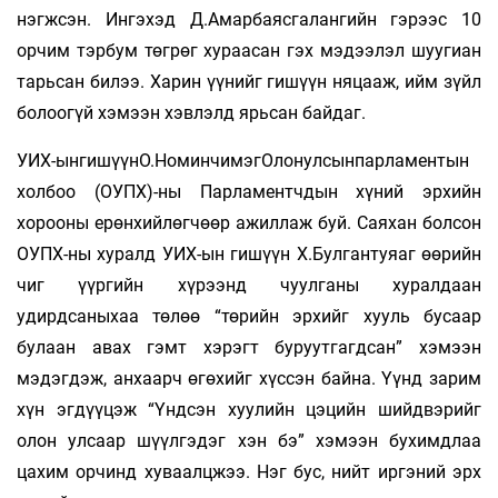
нэгжсэн. Ингэхэд Д.Амарбаясгалангийн гэрээс 10
орчим тэрбум төгрөг хураасан гэх мэдээлэл шуугиан
тарьсан билээ. Харин үүнийг гишүүн няцааж, ийм зүйл
болоогүй хэмээн хэвлэлд ярьсан байдаг.
УИХ-ынгишүүнО.НоминчимэгОлонулсынпарламентын
холбоо (ОУПХ)-ны Парламентчдын хүний эрхийн
хорооны ерөн­хийлөгчөөр ажиллаж буй. Саяхан болсон
ОУПХ-ны хуралд УИХ-ын гишүүн Х.Булгантуяаг өөрийн
чиг үүргийн хүрээнд чуулганы хуралдаан
удирдсаныхаа төлөө “төрийн эрхийг хууль бусаар
булаан авах гэмт хэрэгт буруутгагдсан” хэмээн
мэдэгдэж, анхаарч өгөхийг хүссэн байна. Үүнд зарим
хүн эгдүүцэж “Үндсэн хуулийн цэцийн шийдвэрийг
олон улсаар шүүлгэдэг хэн бэ” хэмээн бухимдлаа
цахим орчинд хуваалцжээ. Нэг бус, нийт иргэний эрх