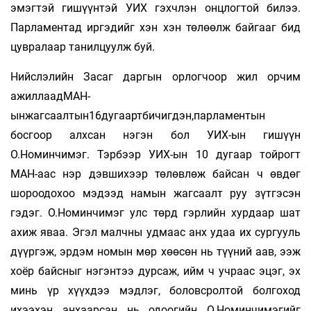
эмэгтэй гишүүнтэй УИХ гэхчлэн онцлогтой билээ.
Парламентад иргэдийг хэн хэн төлөөлж байгааг бид
цувралаар танилцуулж буй.
Нийслэлийн Засаг даргын орлогчоор жил орчим
ажиллаадМАН-
ынжагсаалтын16дугаартбичигдэн,парламентын
босгоор алхсан нэгэн бол УИХ-ын гишүүн
О.Номинчимэг. Тэрбээр УИХ-ын 10 дугаар тойрогт
МАН-аас нэр дэвшихээр төлөв­лөж байсан ч өвдөг
шороодохоо мэ­дээд намын жагсаалт руу зүтгэсэн
гэдэг. О.Номинчимэг улс төрд гэр­лийн хурдаар шат
ахиж яваа. Эгэл малч­ны удмаас анх удаа их сургууль
дүүргэж, эрдэм номын мөр хөөсөн нь түүний аав, ээж
хоёр байсныг нэгэнтээ дурсаж, ийм ч учраас эцэг, эх
минь үр хүүхдээ мэдлэг, боловсролтой болгоход
ихээхэн анхаарсан нь одоогийн О.Но­мин­чимэгийг