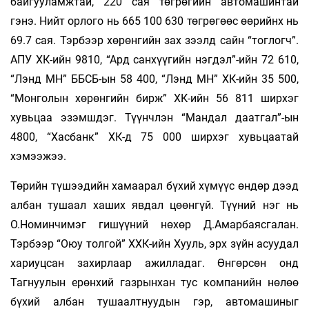
байгууламжтай, 220 сая төгрөгийн авто­машин­тай
гэнэ. Нийт орлого нь 665 100 630 төгрөгөөс өөрийнх нь
69.7 сая. Тэрбээр хөрөнгийн зах зээлд сайн “тоглогч”.
АПУ ХК-ийн 9810, “Ард санхүүгийн нэгдэл”-ийн 72 610,
“Лэнд МН” ББСБ-ын 58 400, “Лэнд МН” ХК-ийн 35 500,
“Монголын хөрөнгийн бирж” ХК-ийн 56 811 ширхэг
хувьцаа эзэмшдэг. Түүнч­лэн “Мандал даатгал”-ын
4800, “Хасбанк” ХК-д 75 000 шир­хэг хувь­цаатай
хэмээжээ.
Төрийн түшээдийн хамаарал бүхий хүмүүс өндөр дээд
албан тушаал хаших явдал цөөнгүй. Түүний нэг нь
О.Номин­чимэг гишүүний нөхөр Д.Амарбаясгалан.
Тэрбээр “Оюу толгой” ХХК-ийн Хууль, эрх зүйн асуудал
хариуцсан захирлаар ажилладаг. Өнгөрсөн онд
Тагнуулын ерөнхий газрынхан тус компанийн нөлөө
бүхий албан тушаалтнуудын гэр, ав­томашиныг