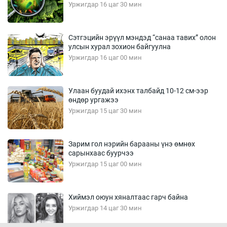
Уржигдар 16 цаг 30 мин
Сэтгэцийн эрүүл мэндэд “санаа тавих” олон
улсын хурал зохион байгуулна
Уржигдар 16 цаг 00 мин
Улаан буудай ихэнх талбайд 10-12 см-ээр
өндөр ургажээ
Уржигдар 15 цаг 30 мин
Зарим гол нэрийн барааны үнэ өмнөх
сарынхаас буурчээ
Уржигдар 15 цаг 00 мин
Хиймэл оюун хяналтаас гарч байна
Уржигдар 14 цаг 30 мин