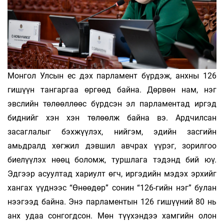
Монгол Улсын ес дэх парламент бүрдэж, анхны 126
гишүүн тангаргаа өргөөд байна. Дөрвөн нам, нэг
эвслийн төлөөллөөс бүрдсэн эл парламентад иргэд
биднийг хэн хэн төлөөлж байна вэ. Ардчилсан
засаглалыг бэхжүүлэх, нийгэм, эдийн засгийн
амьдралд хөгжил дэвшил авчрах үүрэг, зорилгоо
биелүүлэх нөөц боломж, туршлага тэдэнд бий юү.
Эдгээр асуултад хариулт өгч, иргэдийн мэдэх эрхийг
хангах үүднээс “Өнөөдөр” сонин “126-гийн нэг” булан
нээгээд байна. Энэ парламентын 126 гишүүний 80 нь
анх удаа сонгогдсон. Мөн түү­­­­­­хэндээ хамгийн олон