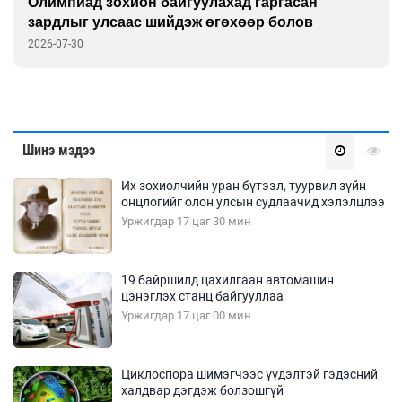
Олимпиад зохион байгуулахад гаргасан
зардлыг улсаас шийдэж өгөхөөр болов
2026-07-30
Шинэ мэдээ
Их зохиолчийн уран бүтээл, туурвил зүйн
онцлогийг олон улсын судлаачид хэлэлцлээ
Уржигдар 17 цаг 30 мин
19 байршилд цахилгаан автомашин
цэнэглэх станц байгууллаа
Уржигдар 17 цаг 00 мин
Циклоспора шимэгчээс үүдэлтэй гэдэсний
халдвар дэгдэж болзошгүй