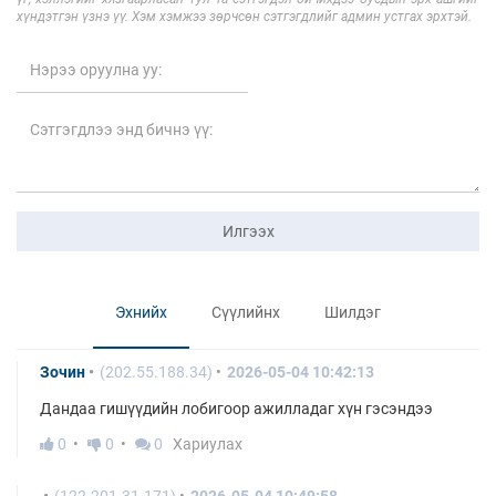
хүндэтгэн үзнэ үү. Хэм хэмжээ зөрчсөн сэтгэгдлийг админ устгах эрхтэй.
Илгээх
Эхнийх
Сүүлийнх
Шилдэг
Зочин
(202.55.188.34)
2026-05-04 10:42:13
Дандаа гишүүдийн лобигоор ажилладаг хүн гэсэндээ
0
0
0
Хариулах
(122.201.31.171)
2026-05-04 10:49:58