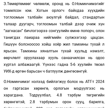
З.Төмөртөмөөг чөлөөлж, оронд нь О.Но­минчи­мэгийг
томилсон юм. Хотын орлогч байхдаа хүүхдийн
тоглоомын талбайн аюулгүй байдал, стандартын
талаар дуу­гарч, тоглоомын талбай дээр очиж хүн
“загнасан” бичлэгээрээ сонгуулийн өмнө попорч, олон
танигдах паиараа нийгмийн сүлжээгээр цацсан.
Гишүүн болс­ноосоо хойш хоёр жил тамхины тухай л
ярьсан. Тамхины хяналтын тухай хуульд нэмэлт,
өөрчлөлт оруулахаар хууль санаачилсан нь одоо
хүртэл албажаагүй. Үүнээс гадна 5-6 хуулийн төсөл
УИХ-д өргөн барьсан ч батлуулж дөнгөсөнгүй.
О.Номинчимэг нэлээд бийлэгжүү болох нь АТГ-т 2024
он гаргасан хөрөнгө, орлогын мэдүүлгээс нь
харагдана. Тодруулбал, 4.8 тэрбум төгрөгийн
хөрөнгөтэй, 2.8 тэрбумын орон сууц, барилга,