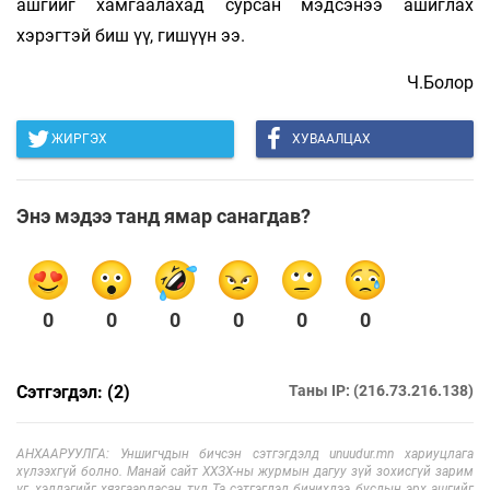
ашгийг хамгаалахад сурсан мэдсэнээ ашиглах
хэрэгтэй биш үү, гишүүн ээ.
Ч.Болор
ЖИРГЭХ
ХУВААЛЦАХ
Энэ мэдээ танд ямар санагдав?
0
0
0
0
0
0
Сэтгэгдэл: (2)
Таны IP: (216.73.216.138)
АНХААРУУЛГА: Уншигчдын бичсэн сэтгэгдэлд unuudur.mn хариуцлага
хүлээхгүй болно. Манай сайт ХХЗХ-ны журмын дагуу зүй зохисгүй зарим
үг, хэллэгийг хязгаарласан тул Та сэтгэгдэл бичихдээ бусдын эрх ашгийг