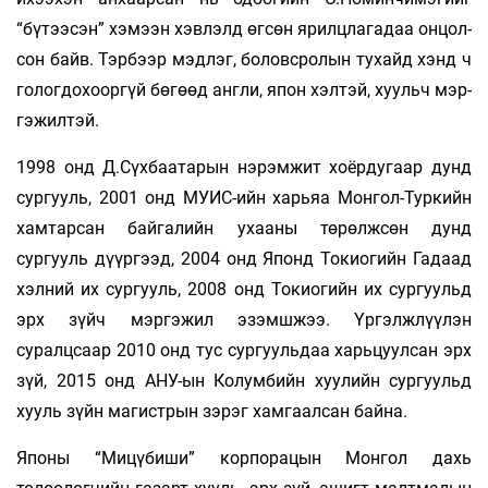
“бүтээ­сэн” хэ­мээн хэв­лэлд өгсөн ярилцлагадаа он­цол­
сон байв. Тэр­бээр мэдлэг, боловсролын ту­хайд хэнд ч
го­лог­до­хооргүй бөгөөд англи, япон хэлтэй, хуульч мэр­
гэжил­тэй.
1998 онд Д.Сүхбаатарын нэрэмжит хоёрдугаар дунд
сургууль, 2001 онд МУИС-ийн харьяа Монгол-Туркийн
хамтарсан байгалийн ухааны төрөлжсөн дунд
сургууль дүүргээд, 2004 онд Японд Токиогийн Гадаад
хэлний их сургууль, 2008 онд Токиогийн их сургуульд
эрх зүйч мэргэжил эзэмшжээ. Үргэлж­лүүлэн
суралцсаар 2010 онд тус сургуульдаа харьцуул­сан эрх
зүй, 2015 онд АНУ-ын Колумбийн хуулийн сургуульд
хууль зүйн магистрын зэрэг хамгаалсан байна.
Японы “Мицүбиши” корпорацын Монгол дахь