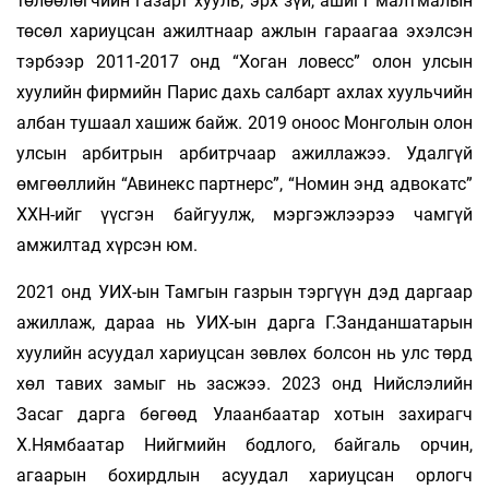
төлөөлөгчийн газарт хууль, эрх зүй, ашигт малтмалын
төсөл хариуцсан ажилтнаар ажлын гараагаа эхэлсэн
тэрбээр 2011-2017 онд “Хоган ловесс” олон улсын
хуулийн фирмийн Парис дахь сал­барт ахлах хуульчийн
албан тушаал хашиж байж. 2019 оноос Монголын олон
улсын арбитрын арбитрчаар ажил­лажээ. Удалгүй
өмгөөллийн “Авинекс партнерс”, “Номин энд ад­вокатс”
ХХН-ийг үүсгэн байгуулж, мэргэжлээрээ чамгүй
амжилтад хүрсэн юм.
2021 онд УИХ-ын Тамгын газрын тэргүүн дэд даргаар
ажил­лаж, дараа нь УИХ-ын дарга Г.Занданшатарын
хуулийн асуу­дал хариуцсан зөвлөх болсон нь улс төрд
хөл та­вих замыг нь засжээ. 2023 онд Нийслэлийн
Засаг дарга бө­гөөд Улаанбаатар хотын захирагч
Х.Нямбаатар Нийг­мийн бодлого, байгаль орчин,
агаарын бохирдлын асуудал ха­риуцсан орлогч