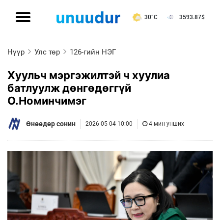
30°C
3593.87
$
Нүүр
Улс төр
126-гийн НЭГ
Хуульч мэргэжилтэй ч хуулиа
батлуулж дөнгөдөггүй
О.Номинчимэг
Өнөөдөр сонин
2026-05-04 10:00
4 мин унших