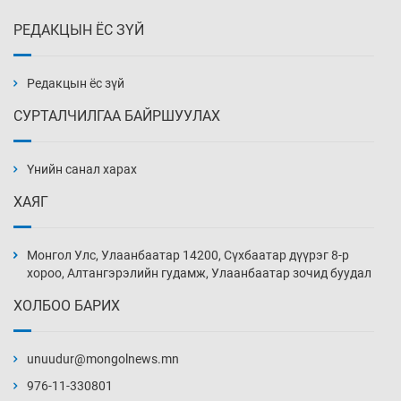
РЕДАКЦЫН ЁС ЗҮЙ
Эмэгтэйчүүд Бээжин, эрэгтэйчүүд Японд
бэлтгэл базаахаар хилийн дээс алхлаа
Уржигдар 14 цаг 00 мин
Редакцын ёс зүй
СУРТАЛЧИЛГАА БАЙРШУУЛАХ
АНУ-ын Цэргийн кибер командлалаын
ажилтнууд амиа хорлох явдал эрс
нэмэгджээ
Үнийн санал харах
Уржигдар 13 цаг 52 мин
ХАЯГ
Монголын шигшээ Хонконгийн багийг ялж,
эхний хожлоо авлаа
Монгол Улс, Улаанбаатар 14200, Сүхбаатар дүүрэг 8-р
Уржигдар 13 цаг 30 мин
хороо, Алтангэрэлийн гудамж, Улаанбаатар зочид буудал
ХОЛБОО БАРИХ
Техникийн өндөр үзүүлэлттэй агаарын хөлөг
худалдан авах хүсэлтээ уламжлав
unuudur@mongolnews.mn
Уржигдар 13 цаг 00 мин
976-11-330801