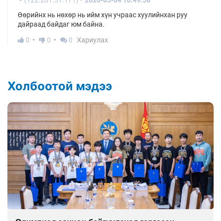
Өөрийнх нь нөхөр нь ийм хүн учраас хуулийнхан руу
дайраад байдаг юм байна.
0
0
0
Хариулах
Холбоотой мэдээ