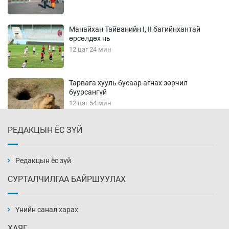
Манайхан Тайванийн I, II багийнхантай
өрсөлдөх нь
12 цаг 24 мин
Тарвага хууль бусаар агнах зөрчил
буурсангүй
12 цаг 54 мин
РЕДАКЦЫН ЁС ЗҮЙ
Х.Улам-Өрнөх байр урагшилж, долоод
жагсжээ
13 цаг 24 мин
Редакцын ёс зүй
СУРТАЛЧИЛГАА БАЙРШУУЛАХ
Ж.Лхагвабат өсвөр үеийнхний ДАШТ-ийг
дэнсэлнэ
Үнийн санал харах
13 цаг 54 мин
ХАЯГ