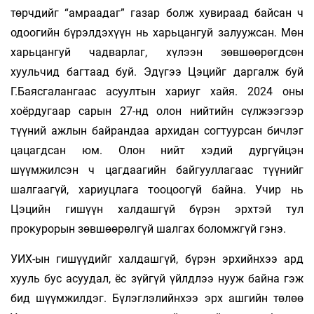
төрчдийг “амраадаг” газар болж хувираад байсан ч
одоогийн бүрэлдэхүүн нь харьцангуй залуужсан. Мөн
харьцангуй чадварлаг, хүлээн зөвшөөрөгдсөн
хуульчид багтаад буй. Эдүгээ Цэцийг даргалж буй
Г.Баясгалангаас асуултын хариуг хайя. 2024 оны
хоёрдугаар сарын 27-нд олон нийтийн сүлжээгээр
түүний ажлын байрандаа архидан согтуурсан бичлэг
цацагдсан юм. Олон нийт хэдий дургүйцэн
шүүмжилсэн ч цагдаагийн байгууллагаас түүнийг
шалгаагүй, хариуцлага тооцоогүй байна. Учир нь
Цэцийн гишүүн халдашгүй бүрэн эрхтэй тул
прокурорын зөвшөөрөлгүй шалгах боломжгүй гэнэ.
УИХ-ын гишүүдийг халдашгүй, бүрэн эрхийнхээ ард
хууль бус асуудал, ёс зүйгүй үйлдлээ нууж байна гэж
бид шүүмжилдэг. Бүлэглэлийнхээ эрх ашгийн төлөө