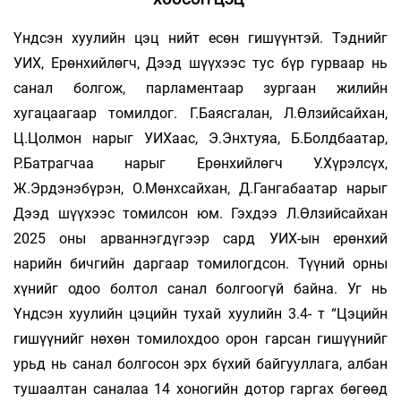
Үндсэн хуулийн цэц нийт есөн гишүүнтэй. Тэднийг
УИХ, Ерөнхийлөгч, Дээд шүүхээс тус бүр гурваар нь
санал болгож, парламентаар зургаан жилийн
хугацаагаар томилдог. Г.Баясгалан, Л.Өлзийсайхан,
Ц.Цолмон нарыг УИХаас, Э.Энхтуяа, Б.Болдбаатар,
Р.Батрагчаа нарыг Ерөнхийлөгч У.Хүрэлсүх,
Ж.Эрдэнэбүрэн, О.Мөнхсайхан, Д.Гангабаатар нарыг
Дээд шүүхээс томилсон юм. Гэхдээ Л.Өлзийсайхан
2025 оны арваннэгдүгээр сард УИХ-ын ерөнхий
нарийн бичгийн даргаар томилогдсон. Түүний орны
хүнийг одоо болтол санал болгоогүй байна. Уг нь
Үндсэн хуулийн цэцийн тухай хуулийн 3.4- т “Цэцийн
гишүүнийг нөхөн томилохдоо орон гарсан гишүүнийг
урьд нь санал болгосон эрх бүхий байгууллага, албан
тушаалтан саналаа 14 хоногийн дотор гаргах бөгөөд