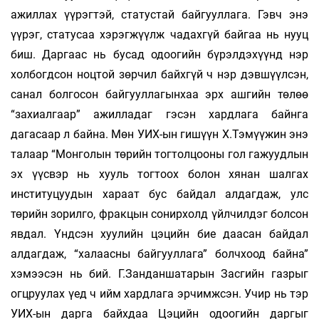
ажиллах үүрэгтэй, статустай байгууллага. Гэвч энэ
үүрэг, статусаа хэрэгжүүлж чадахгүй байгаа нь нууц
биш. Даргаас нь бусад одоогийн бүрэлдэхүүнд нэр
холбогдсон ноцтой зөрчил байхгүй ч нэр дэвшүүлсэн,
санал болгосон байгууллагынхаа эрх ашгийн төлөө
“захиалгаар” ажилладаг гэсэн хардлага байнга
дагасаар л байна. Мөн УИХ-ын гишүүн Х.Тэмүүжин энэ
талаар “Монголын төрийн тогтолцооны гол га­жуудлын
эх үүсвэр нь хууль тогтоох болон хянан шалгах
институцуудын хараат бус байдал алдагдаж, улс
төрийн зорилго, фракцын сонирхолд үйлчилдэг болсон
явдал. Үндсэн хуулийн цэцийн бие даасан байдал
алдагдаж, “халаасны байгууллага” болчхоод байна”
хэмээсэн нь бий. Г.Занданшатарын Засгийн газрыг
огцруулах үед ч ийм хардлага эрчимжсэн. Учир нь тэр
УИХ-ын дарга байхдаа Цэцийн одоогийн даргыг