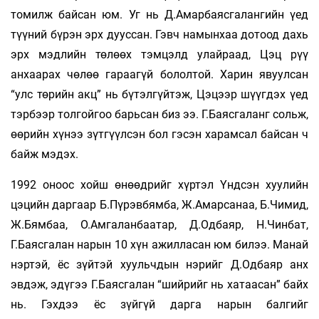
томилж байсан юм. Уг нь Д.Амарбаясгалангийн үед
түүний бүрэн эрх дууссан. Гэвч намынхаа дотоод дахь
эрх мэдлийн төлөөх тэмцэлд улайраад, Цэц рүү
анхаарах чөлөө гараагүй бололтой. Харин явуулсан
“улс төрийн акц” нь бүтэлгүйтэж, Цэцээр шүүгдэх үед
тэрбээр толгойгоо барьсан биз ээ. Г.Баясгаланг сольж,
өөрийн хүнээ зүтгүүлсэн бол гэсэн харамсал байсан ч
байж мэдэх.
1992 оноос хойш өнөөдрийг хүртэл Үндсэн хуулийн
цэцийн даргаар Б.Пүрэвбямба, Ж.Амарсанаа, Б.Чимид,
Ж.Бямбаа, О.Амгаланбаатар, Д.Одбаяр, Н.Чинбат,
Г.Баясгалан нарын 10 хүн ажилласан юм билээ. Манай
нэртэй, ёс зүйтэй хуульчдын нэрийг Д.Одбаяр анх
эвдэж, эдүгээ Г.Баясгалан “шийрийг нь хатаасан” байх
нь. Гэхдээ ёс зүйгүй дарга нарын балгийг