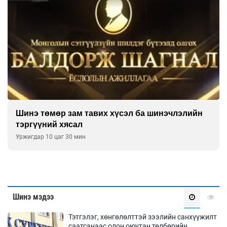
Шинэ төмөр зам тавих хүсэл ба шинэчлэлийн
тэргүүний хясал
Уржигдар 10 цаг 30 мин
Шинэ мэдээ
Тэтгэлэг, хөнгөлөлттэй зээлийн санхүүжилт
саатсанаас олон оюутан төлбөрийн