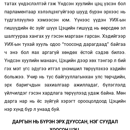
татах үндэслэлтэй гэж Үндсэн хуулийн цэц үзсэн бол
парламентаар хэлэлцэхгүйгээр шууд бүрэн эрхээс нь
түдгэлзүүлнэ хэмээсэн юм. Үүнээс үүдэн УИХ-ын
гишүүдийн ёс зүйг шүүх Цэцийн гишүүд нь өөрсдөө эл
шалгуураа хангах уу гэсэн маргаан гарсан. Хэдийгээр
УИХ-ын тухай хууль одоо “тоосонд дарагдаад” байгаа
ч энэ бол яах аргагүй хөндөх ёстой сэдэв билээ.
Үндсэн хуулийн манаач, Цэцийн дээр хөх тэнгэр л бий
гэх мэт үгс эдүгээ итгэл үнэмшил төрүүлэхээ хэдийн
больжээ. Учир нь тус байгууллагынхан улс төрчдийн,
эрх баригчдын захиалгаар ажилладаг, бүлэглэлд
үйлчилдэг гэсэн хардлага төрүүлээд удаж байна. Мөн
дарга нар нь ёс зүйгүй хэрэгт орооцолдоод Цэцийн
нэр хүнд бүр л унаад буй.
ДАРГЫН НЬ БҮРЭН ЭРХ ДУУССАН, НЭГ СУУДАЛ
ХООСОН ЦЭЦ