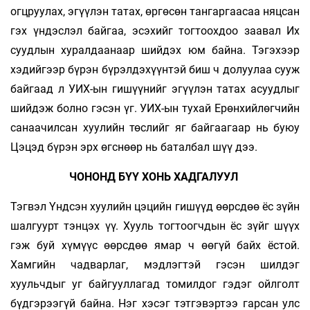
огцруулах, эгүүлэн татах, өргөсөн тангаргаасаа няцсан
гэх үндэслэл байгаа, эсэхийг тогтоохдоо заавал Их
суудлын хуралдаанаар шийдэх юм байна. Тэгэхээр
хэдийгээр бүрэн бүрэлдэхүүнтэй биш ч долуулаа сууж
байгаад л УИХ-ын гишүүнийг эгүүлэн татах асуудлыг
шийдэж болно гэсэн үг. УИХ-ын тухай Ерөнхийлөгчийн
санаачилсан хуулийн төслийг яг байгаагаар нь буюу
Цэцэд бүрэн эрх өгснөөр нь баталбал шүү дээ.
ЧОНОНД БҮҮ ХОНЬ ХАДГАЛУУЛ
Тэгвэл Үндсэн хуулийн цэцийн гишүүд өөрсдөө ёс зүйн
шалгуурт тэнцэх үү. Хууль тогтоогчдын ёс зүйг шүүх
гэж буй хүмүүс өөрсдөө ямар ч өөгүй байх ёстой.
Хамгийн чадварлаг, мэдлэгтэй гэсэн шилдэг
хуульчдыг уг байгууллагад томилдог гэдэг ойлголт
бүдгэрээгүй байна. Нэг хэсэг тэтгэвэртээ гарсан улс