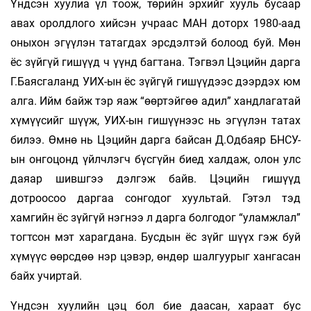
Үндсэн хуулиа үл тоож, төрийн эрхийг хууль бусаар
авах оролдлого хийсэн учраас МАН доторх 1980-аад
оныхон эгүүлэн татагдах эрсдэлтэй болоод буй. Мөн
ёс зүйгүй гишүүд ч үүнд багтана. Тэгвэл Цэцийн дарга
Г.Баясгаланд УИХ-ын ёс зүйгүй гишүүдээс дээрдэх юм
алга. Ийм байж тэр яаж “өөртэйгөө адил” хандлагатай
хүмүүсийг шүүж, УИХ-ын гишүүнээс нь эгүүлэн татах
билээ. Өмнө нь Цэцийн дарга байсан Д.Одбаяр БНСУ-
ын онгоцонд үйлчлэгч бүсгүйн биед халдаж, олон улс
даяар шившгээ дэлгэж байв. Цэцийн гишүүд
дотроосоо даргаа сонгодог хуультай. Гэтэл тэд
хамгийн ёс зүйгүй нэгнээ л дарга болгодог “уламжлал”
тогтсон мэт харагдана. Бусдын ёс зүйг шүүх гэж буй
хүмүүс өөрсдөө нэр цэвэр, өндөр шалгуурыг хангасан
байх учиртай.
Үндсэн хуулийн цэц бол бие даасан, хараат бус