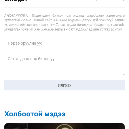
АНХААРУУЛГА: Уншигчдын бичсэн сэтгэгдэлд unuudur.mn хариуцлага
хүлээхгүй болно. Манай сайт ХХЗХ-ны журмын дагуу зүй зохисгүй зарим
үг, хэллэгийг хязгаарласан тул Та сэтгэгдэл бичихдээ бусдын эрх ашгийг
хүндэтгэн үзнэ үү. Хэм хэмжээ зөрчсөн сэтгэгдлийг админ устгах эрхтэй.
Илгээх
Холбоотой мэдээ