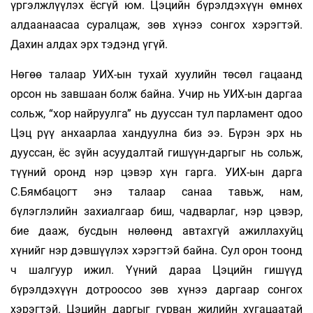
үргэлжлүүлэх ёсгүй юм. Цэцийн бүрэлдэхүүн өмнөх
алдаанаасаа суралцаж, зөв хүнээ сонгох хэрэгтэй.
Дахин алдах эрх тэдэнд үгүй.
Нөгөө талаар УИХ-ын тухай хуулийн төсөл гацаанд
орсон нь завшаан болж байна. Учир нь УИХ-ын даргаа
сольж, “хор найруулга” нь дууссан тул парламент одоо
Цэц рүү анхаарлаа хандуулна биз ээ. Бүрэн эрх нь
дууссан, ёс зүйн асуудалтай гишүүн-даргыг нь сольж,
түүний оронд нэр цэвэр хүн гарга. УИХ-ын дарга
С.Бямбацогт энэ талаар санаа тавьж, нам,
бүлэглэлийн захиалгаар биш, чадварлаг, нэр цэвэр,
бие дааж, бусдын нөлөөнд автахгүй ажиллахуйц
хүнийг нэр дэвшүүлэх хэрэгтэй байна. Сул орон тоонд
ч шалгуур ижил. Үүний дараа Цэцийн гишүүд
бүрэлдэхүүн дотроосоо зөв хүнээ даргаар сонгох
хэрэгтэй. Цэцийн даргыг гурван жилийн хугацаатай