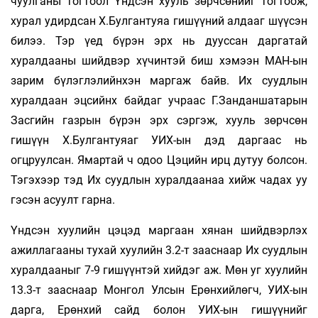
чуулганы тогтоол Үндсэн хууль зөрчсөнийг тогтоож,
хурал удирдсан Х.Булгантуяа гишүүний алдааг шүүсэн
билээ. Тэр үед бүрэн эрх нь дууссан даргатай
хуралдааны шийдвэр хүчинтэй биш хэмээн МАН-ын
зарим бүлэглэлийнхэн маргаж байв. Их суудлын
хуралдаан эцсийнх байдаг учраас Г.Занданшатарын
Засгийн газрын бүрэн эрх сэргэж, хууль зөрчсөн
гишүүн Х.Булгантуяаг УИХ-ын дэд даргаас нь
огцруулсан. Ямартай ч одоо Цэцийн ирц дутуу болсон.
Тэгэхээр тэд Их суудлын хуралдаанаа хийж чадах уу
гэсэн асуулт гарна.
Үндсэн хуулийн цэцэд маргаан хянан шийд­вэрлэх
ажиллагааны тухай хуулийн 3.2-т зааснаар Их суудлын
хуралдааныг 7-9 гишүүнтэй хийдэг аж. Мөн уг хуулийн
13.3-т зааснаар Монгол Улсын Ерөнхийлөгч, УИХ-ын
дарга, Ерөнхий сайд болон УИХ-ын гишүүнийг