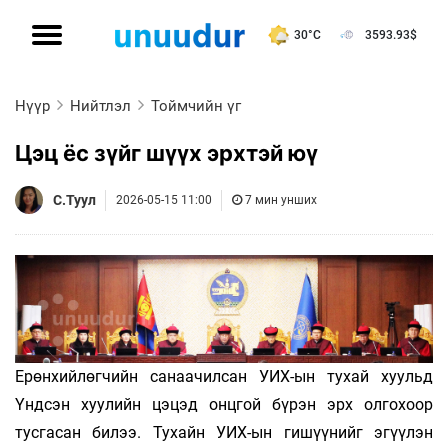
30°C
3593.93
$
Нүүр
Нийтлэл
Тоймчийн үг
Цэц ёс зүйг шүүх эрхтэй юү
С.Туул
2026-05-15 11:00
7 мин унших
Ерөнхийлөгчийн санаачилсан УИХ-ын тухай хуульд
Үндсэн хуулийн цэцэд онцгой бүрэн эрх олгохоор
тусгасан билээ. Тухайн УИХ-ын гишүүнийг эгүүлэн