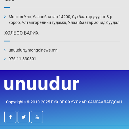
Иран тэсэж үлдсэн ч удаан хугацаанд хүнд
үеийг туулна
Монгол Улс, Улаанбаатар 14200, Сүхбаатар дүүрэг 8-р
14 цаг 24 мин
хороо, Алтангэрэлийн гудамж, Улаанбаатар зочид буудал
ХОЛБОО БАРИХ
Боловсролын зээлийн сангаар гадаадад
суралцагчдын амьжиргааны зардлын
хэмжээг шинэчлэн тогтоох нь
unuudur@mongolnews.mn
14 цаг 54 мин
976-11-330801
Монголын баг Абу Дабид медалийн хур
буулгаж байна
15 цаг 24 мин
Б.Учрал, Ё.Пүрэвдаш нар Азийн АШТ-д
Copyrights © 2010-2025 БҮХ ЭРХ ХУУЛИАР ХАМГААЛАГДСАН.
мөнгө, хүрэл медаль хүртэв
15 цаг 50 мин