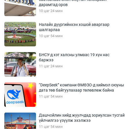
дарамтад оров
10 цаг 24 мин
Налайх дүүргийнхэн хошой аваргаар
шалгарлаа
10 цаг 54 мин
БНСУ-д хэт халсны улмаас 19 хүн нас
баржээ
11 цаг 24 мин
“DeepSeek” компани ӨМӨЗО-д хиймэл оюуны
дата төв байгуулахаар төлөвлөж байна
11 цаг 54 мин
Дашчойлин хийд жуулчдад зориулсан тусгай
үйлчилгээ үзүүлж эхэлжээ
11 цаг 54 мин