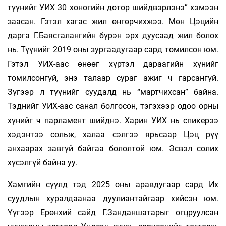
түүнийг УИХ 30 хоногийн дотор шийдвэрлэнэ” хэмээн
заасан. Гэтэл хагас жил өнгөрчихжээ. Мөн Цэцийн
дарга Г.Баясгалангийн бүрэн эрх дуусаад жил болох
нь. Түүнийг 2019 оны зургаадугаар сард томилсон юм.
Гэтэл УИХ-аас өнөөг хүртэл дараагийн хүнийг
томилсонгүй, энэ талаар сураг ажиг ч гарсангүй.
Зүгээр л түүнийг суудалд нь “мартчихсан” байна.
Тэднийг УИХ-аас санал болгосон, тэгэхээр одоо орны
хүнийг ч парламент шийднэ. Харин УИХ нь спикерээ
хэдэнтээ сольж, халаа сэлгээ ярьсаар Цэц рүү
анхаарах завгүй байгаа бололтой юм. Эсвэл солих
хүсэлгүй байна уу.
Хамгийн сүүлд тэд 2025 оны аравдугаар сард Их
суудлын хуралдаанаа дуулиантайгаар хийсэн юм.
Үүгээр Ерөнхий сайд Г.Занданшатарыг огцруулсан