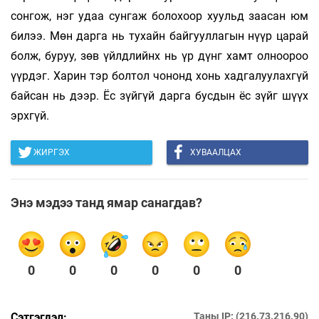
сонгож, нэг удаа сунгаж болохоор хуульд заасан юм
билээ. Мөн дарга нь тухайн байгууллагын нүүр царай
болж, буруу, зөв үйлдлийнх нь үр дүнг хамт олноороо
үүрдэг. Харин тэр болтол чононд хонь хадгалуулахгүй
байсан нь дээр. Ёс зүйгүй дарга бусдын ёс зүйг шүүх
эрхгүй.
ЖИРГЭХ
ХУВААЛЦАХ
Энэ мэдээ танд ямар санагдав?
0
0
0
0
0
0
Сэтгэгдэл:
Таны IP: (216.73.216.90)