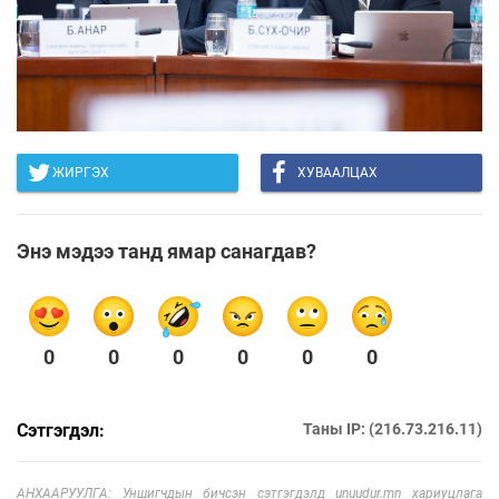
ЖИРГЭХ
ХУВААЛЦАХ
Энэ мэдээ танд ямар санагдав?
0
0
0
0
0
0
Сэтгэгдэл:
Таны IP: (216.73.216.11)
АНХААРУУЛГА: Уншигчдын бичсэн сэтгэгдэлд unuudur.mn хариуцлага