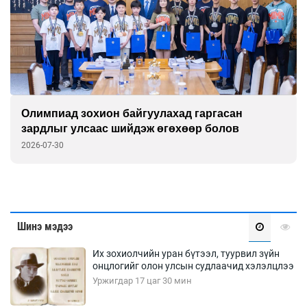
Олимпиад зохион байгуулахад гаргасан
зардлыг улсаас шийдэж өгөхөөр болов
2026-07-30
Шинэ мэдээ
Их зохиолчийн уран бүтээл, туурвил зүйн
онцлогийг олон улсын судлаачид хэлэлцлээ
Уржигдар 17 цаг 30 мин