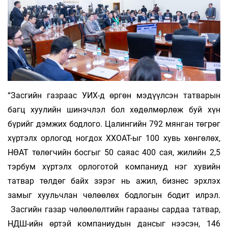
“Засгийн газраас УИХ-д өргөн мэдүүлсэн татварын
багц хуулийн шинэчлэл бол хөдөлмөрлөж буй хүн
бүрийг дэмжих бодлого. Цалингийн 792 мянган төгрөг
хүртэлх орлогод ногдох ХХОАТ-ыг 100 хувь хөнгөлөх,
НӨАТ төлөгчийн босгыг 50 саяас 400 сая, жилийн 2,5
тэрбум хүртэлх орлоготой компаниуд нэг хувийн
татвар төлдөг байх зэрэг нь ажил, бизнес эрхлэх
замыг хуульчлан чөлөөлөх бодлогын бодит илрэл.
Засгийн газар чөлөөлөлтийн гарааны сардаа татвар,
НДШ-ийн өртэй компаниудын дансыг нээсэн, 146