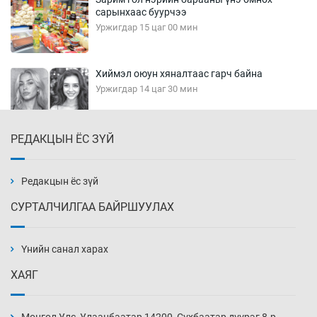
сарынхаас буурчээ
Уржигдар 15 цаг 00 мин
Хиймэл оюун хяналтаас гарч байна
Уржигдар 14 цаг 30 мин
РЕДАКЦЫН ЁС ЗҮЙ
Эмэгтэйчүүд Бээжин, эрэгтэйчүүд Японд
бэлтгэл базаахаар хилийн дээс алхлаа
Уржигдар 14 цаг 00 мин
Редакцын ёс зүй
СУРТАЛЧИЛГАА БАЙРШУУЛАХ
АНУ-ын Цэргийн кибер командлалаын
ажилтнууд амиа хорлох явдал эрс
нэмэгджээ
Үнийн санал харах
Уржигдар 13 цаг 52 мин
ХАЯГ
Монголын шигшээ Хонконгийн багийг ялж,
эхний хожлоо авлаа
Монгол Улс, Улаанбаатар 14200, Сүхбаатар дүүрэг 8-р