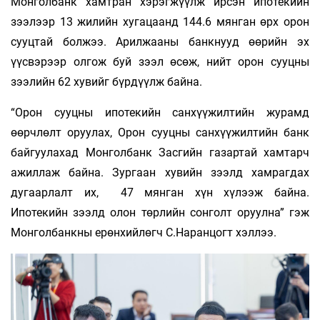
Монголбанк хамтран хэрэгжүүлж ирсэн ипотекийн
зээлээр 13 жилийн хугацаанд 144.6 мянган өрх орон
сууцтай болжээ. Арилжааны банкнууд өөрийн эх
үүсвэрээр олгож буй зээл өсөж, нийт орон сууцны
зээлийн 62 хувийг бүрдүүлж байна.
“Орон сууцны ипотекийн санхүүжилтийн журамд
өөрчлөлт оруулах, Орон сууцны санхүүжилтийн банк
байгуулахад Монголбанк Засгийн газартай хамтарч
ажиллаж байна. Зургаан хувийн зээлд хамрагдах
дугаарлалт их, 47 мянган хүн хүлээж байна.
Ипотекийн зээлд олон төрлийн сонголт оруулна” гэж
Монголбанкны ерөнхийлөгч С.Наранцогт хэллээ.