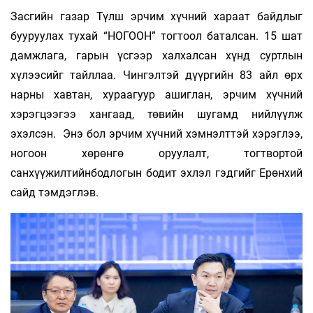
Засгийн газар Түлш эрчим хүчний хараат байдлыг
бууруулах тухай “НОГООН” тогтоол баталсан. 15 шат
дамжлага, гарын үсгээр халхалсан хүнд суртлын
хүлээсийг тайллаа. Чингэлтэй дүүргийн 83 айл өрх
нарны хавтан, хураагуур ашиглан, эрчим хүчний
хэрэгцээгээ хангаад, төвийн шугамд нийлүүлж
эхэлсэн. Энэ бол эрчим хүчний хэмнэлттэй хэрэглээ,
ногоон хөрөнгө оруулалт, тогтвортой
санхүүжилтийнбодлогын бодит эхлэл гэдгийг Ерөнхий
сайд тэмдэглэв.