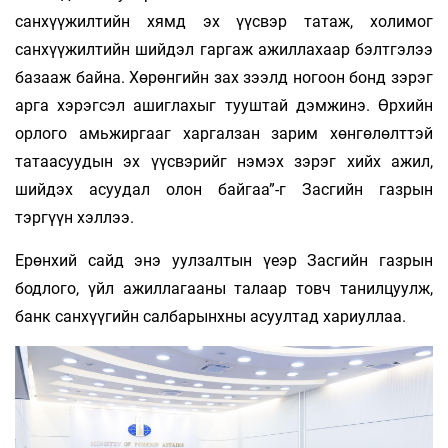
санхүүжилтийн хямд эх үүсвэр татаж, холимог
санхүүжилтийн шийдэл гаргаж ажиллахаар бэлтгэлээ
базааж байна. Хөрөнгийн зах зээлд ногоон бонд зэрэг
арга хэрэгсэл ашиглахыг тууштай дэмжинэ. Өрхийн
орлого амьжиргааг харгалзан зарим хөнгөлөлттэй
татаасуудын эх үүсвэрийг нэмэх зэрэг хийх ажил,
шийдэх асуудал олон байгаа”-г Засгийн газрын
тэргүүн хэллээ.
Ерөнхий сайд энэ уулзалтын үеэр Засгийн газрын
бодлого, үйл ажиллагааны талаар товч танилцуулж,
банк санхүүгийн салбарынхны асуултад хариуллаа.