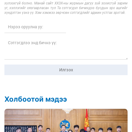
хүлээхгүй болно. Манай сайт ХХЗХ-ны журмын дагуу зүй зохисгүй зарим
үг, хэллэгийг хязгаарласан тул Та сэтгэгдэл бичихдээ бусдын эрх ашгийг
хүндэтгэн үзнэ үү. Хэм хэмжээ зөрчсөн сэтгэгдлийг админ устгах эрхтэй.
Илгээх
Холбоотой мэдээ