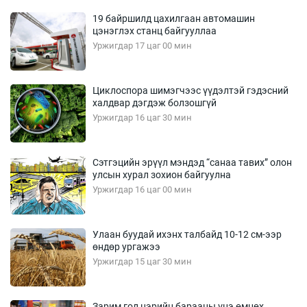
19 байршилд цахилгаан автомашин
цэнэглэх станц байгууллаа
Уржигдар 17 цаг 00 мин
Циклоспора шимэгчээс үүдэлтэй гэдэсний
халдвар дэгдэж болзошгүй
Уржигдар 16 цаг 30 мин
Сэтгэцийн эрүүл мэндэд “санаа тавих” олон
улсын хурал зохион байгуулна
Уржигдар 16 цаг 00 мин
Улаан буудай ихэнх талбайд 10-12 см-ээр
өндөр ургажээ
Уржигдар 15 цаг 30 мин
Зарим гол нэрийн барааны үнэ өмнөх