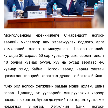
Монголбанкны ерөнхийлөгч С.Наранцогт ногоон
зээлийн чиглэлээр авч хэрэгжүүлэх бодлого, арга
хэмжээний талаар танилцууллаа. Ногоон зээлийн
хугацаа 30 сараас 60 сар хүртэл уртсаж, сарын төлөлт
40 орчим хувиар буурч, хүү нь бусад зээлээс 4-6
хувиар хямд байна. Ногоон зээлд нарны хавтан,
цахилгаан тээврийн хэрэгсэл, дулаалга багтаж байна.
“Энэ бол ногоон хөгжлийн замын эхний ахлам, шинэ
гараа. Цаашид эх үүсвэрийг олшруулахын хэрээр
нөхцөл нь хөнгөн, бүтээгдэхүүний тоо, төрөл, хүртээмж
нэмэгдэх учиртай. Хөгжлийн банк ногоон