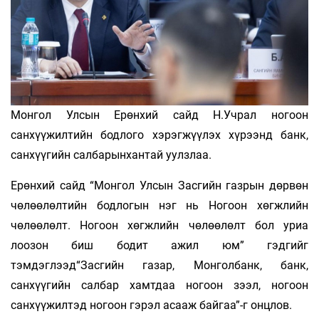
Монгол Улсын Ерөнхий сайд Н.Учрал ногоон
санхүүжилтийн бодлого хэрэгжүүлэх хүрээнд банк,
санхүүгийн салбарынхантай уулзлаа.
Ерөнхий сайд “Монгол Улсын Засгийн газрын дөрвөн
чөлөөлөлтийн бодлогын нэг нь Ногоон хөгжлийн
чөлөөлөлт. Ногоон хөгжлийн чөлөөлөлт бол уриа
лоозон биш бодит ажил юм” гэдгийг
тэмдэглээд“Засгийн газар, Монголбанк, банк,
санхүүгийн салбар хамтдаа ногоон зээл, ногоон
санхүүжилтэд ногоон гэрэл асааж байгаа”-г онцлов.