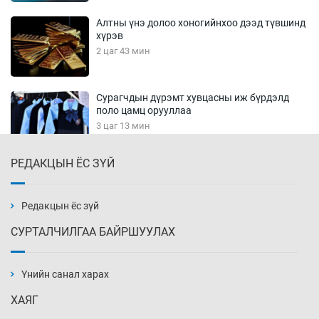
Алтны үнэ долоо хоногийнхоо дээд түвшинд
хүрэв
2 цаг 43 мин
Сурагчдын дүрэмт хувцасны иж бүрдэлд
поло цамц орууллаа
3 цаг 13 мин
РЕДАКЦЫН ЁС ЗҮЙ
Шинжлэх ухаанаа хөсөр хаясан улс
чадваргүй мэргэжилтнүүд л “үйлдвэрлэдэг”
3 цаг 43 мин
Редакцын ёс зүй
СУРТАЛЧИЛГАА БАЙРШУУЛАХ
Аппликэйшн хөгжүүлэхийн оронд ажлаа хий,
Г.Дамдинням сайд аа
Үнийн санал харах
4 цаг 13 мин
ХАЯГ