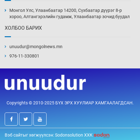
Эвдэрхий замаар түрээ барьж, иргэдийнхээ
халаасыг тэмтэрч эхэллээ
Монгол Улс, Улаанбаатар 14200, Сүхбаатар дүүрэг 8-р
4 цаг 43 мин
хороо, Алтангэрэлийн гудамж, Улаанбаатар зочид буудал
ХОЛБОО БАРИХ
Тэтгэлэг, хөнгөлөлттэй зээлийн санхүүжилт
саатсанаас олон оюутан төлбөрийн
дарамтад оров
unuudur@mongolnews.mn
20 цаг 13 мин
976-11-330801
Налайх дүүргийнхэн хошой аваргаар
шалгарлаа
20 цаг 43 мин
БНСУ-д хэт халсны улмаас 19 хүн нас
Copyrights © 2010-2025 БҮХ ЭРХ ХУУЛИАР ХАМГААЛАГДСАН.
баржээ
21 цаг 13 мин
“DeepSeek” компани ӨМӨЗО-д хиймэл оюуны
Вэб сайтыг хөгжүүлсэн: Sodonsolution ХХК
дата төв байгуулахаар төлөвлөж байна