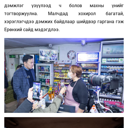
дэмжлэг үзүүлээд ч болов махны үнийг
тогтворжуулна. Малчдад хохирол багатай,
хэрэглэгчдээ дэмжих байдлаар шийдвэр гаргана гэж
Ерөнхий сайд мэдэгдлээ.