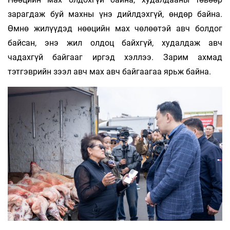
зарагдаж буй махны үнэ дийлдэхгүй, өндөр байна.
Өмнө жилүүдэд нөөцийн мах чөлөөтэй авч болдог
байсан, энэ жил олдоц байхгүй, худалдаж авч
чадахгүй байгааг иргэд хэллээ. Зарим ахмад
тэтгэврийн зээл авч мах авч байгаагаа ярьж байна.