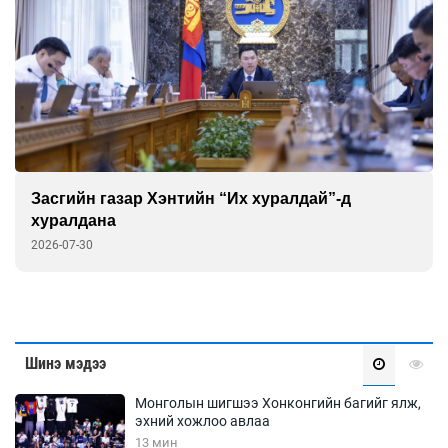
Засгийн газар Хэнтийн “Их хуралдай”-д
хуралдана
2026-07-30
Шинэ мэдээ
Монголын шигшээ Хонконгийн багийг ялж,
эхний хожлоо авлаа
13 мин