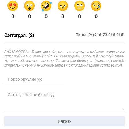
0
0
0
0
0
0
Сэтгэгдэл: (2)
Таны IP: (216.73.216.215)
АНХААРУУЛГА: Уншигчдын бичсэн сэтгэгдэлд unuudur.mn хариуцлага
хүлээхгүй болно. Манай сайт ХХЗХ-ны журмын дагуу зүй зохисгүй зарим
үг, хэллэгийг хязгаарласан тул Та сэтгэгдэл бичихдээ бусдын эрх ашгийг
хүндэтгэн үзнэ үү. Хэм хэмжээ зөрчсөн сэтгэгдлийг админ устгах эрхтэй.
Илгээх