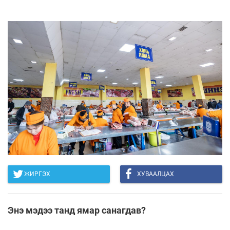
ЖИРГЭХ
ХУВААЛЦАХ
Энэ мэдээ танд ямар санагдав?