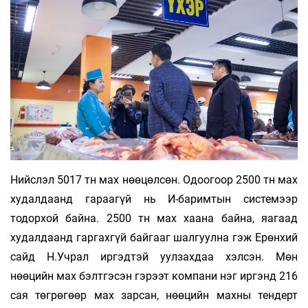
Нийслэл 5017 тн мах нөөцөлсөн. Одоогоор 2500 тн мах
худалдаанд гараагүй нь И-баримтын системээр
тодорхой байна. 2500 тн мах хаана байна, яагаад
худалдаанд гаргахгүй байгааг шалгуулна гэж Ерөнхий
сайд Н.Учрал иргэдтэй уулзахдаа хэлсэн. Мөн
нөөцийн мах бэлтгэсэн гэрээт компани нэг иргэнд 216
сая төгрөгөөр мах зарсан, нөөцийн махны тендерт