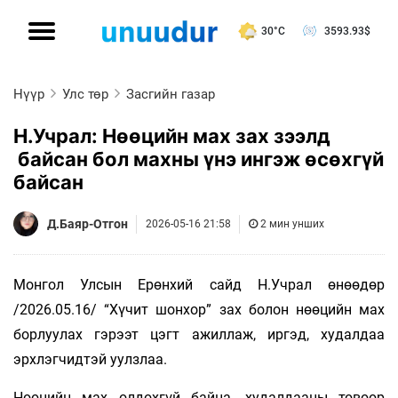
30°C
3593.93
$
Нүүр
Улс төр
Засгийн газар
Н.Учрал: Нөөцийн мах зах зээлд
байсан бол махны үнэ ингэж өсөхгүй
байсан
Д.Баяр-Отгон
2026-05-16 21:58
2 мин унших
Монгол Улсын Ерөнхий сайд Н.Учрал өнөөдөр
/2026.05.16/ “Хүчит шонхор” зах болон нөөцийн мах
борлуулах гэрээт цэгт ажиллаж, иргэд, худалдаа
эрхлэгчидтэй уулзлаа.
Нөөцийн мах олдохгүй байна, худалдааны төвөөр