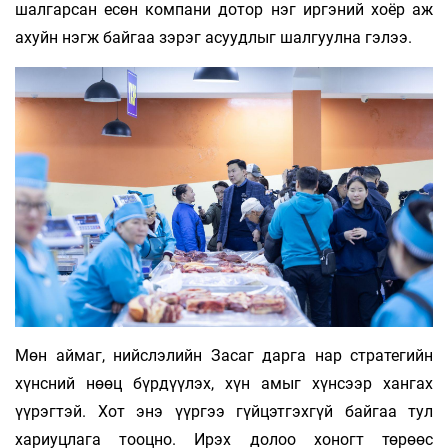
шалгарсан есөн компани дотор нэг иргэний хоёр аж
ахуйн нэгж байгаа зэрэг асуудлыг шалгуулна гэлээ.
Мөн аймаг, нийслэлийн Засаг дарга нар стратегийн
хүнсний нөөц бүрдүүлэх, хүн амыг хүнсээр хангах
үүрэгтэй. Хот энэ үүргээ гүйцэтгэхгүй байгаа тул
хариуцлага тооцно. Ирэх долоо хоногт төрөөс