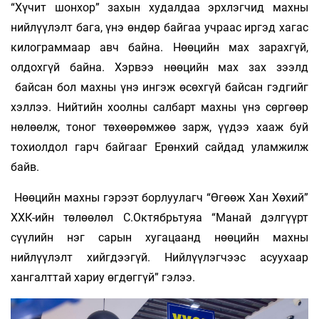
“Хүчит шонхор” захын худалдаа эрхлэгчид махны
нийлүүлэлт бага, үнэ өндөр байгаа учраас иргэд хагас
килограммаар авч байна. Нөөцийн мах зарахгүй,
олдохгүй байна. Хэрвээ нөөцийн мах зах зээлд
байсан бол махны үнэ ингэж өсөхгүй байсан гэдгийг
хэллээ. Нийтийн хоолны салбарт махны үнэ сөргөөр
нөлөөлж, тоног төхөөрөмжөө зарж, үүдээ хааж буй
тохиолдол гарч байгааг Ерөнхий сайдад уламжилж
байв.
Нөөцийн махны гэрээт борлуулагч “Өгөөж Хан Хөхий”
ХХК-ийн төлөөлөл С.Октябрьтуяа “Манай дэлгүүрт
сүүлийн нэг сарын хугацаанд нөөцийн махны
нийлүүлэлт хийгдээгүй. Нийлүүлэгчээс асуухаар
хангалттай хариу өгдөггүй” гэлээ.