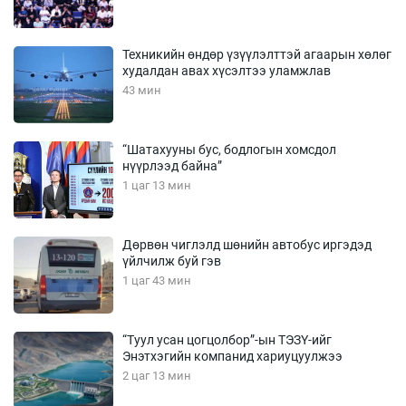
Техникийн өндөр үзүүлэлттэй агаарын хөлөг
худалдан авах хүсэлтээ уламжлав
43 мин
“Шатахууны бус, бодлогын хомсдол
нүүрлээд байна”
1 цаг 13 мин
Дөрвөн чиглэлд шөнийн автобус иргэдэд
үйлчилж буй гэв
1 цаг 43 мин
“Туул усан цогцолбор”-ын ТЭЗҮ-ийг
Энэтхэгийн компанид хариуцуулжээ
2 цаг 13 мин