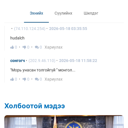
Эхнийх
Сүүлийнх
Шилдэг
(74.110.124.254)
2026-05-18 03:35:55
hudalch
0
0
0
Хариулах
сонгогч
(202.9.46.110)
2026-05-18 11:58:22
"Морь унасан толгойгүй " монгол...
0
0
0
Хариулах
Холбоотой мэдээ