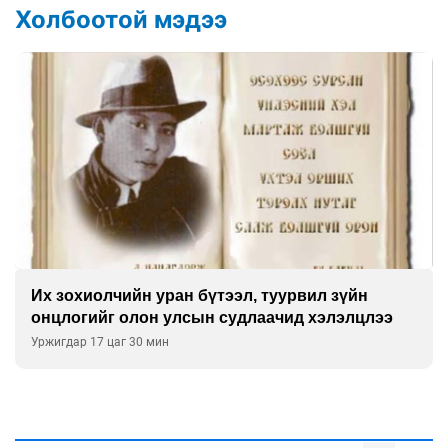
Холбоотой мэдээ
Их зохиолчийн уран бүтээл, туурвил зүйн
онцлогийг олон улсын судлаачид хэлэлцлээ
Уржигдар 17 цаг 30 мин