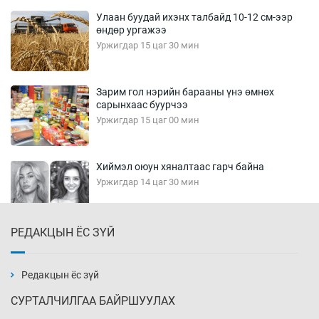
Улаан буудай ихэнх талбайд 10-12 см-ээр
өндөр ургажээ
Уржигдар 15 цаг 30 мин
Зарим гол нэрийн барааны үнэ өмнөх
сарынхаас буурчээ
Уржигдар 15 цаг 00 мин
Хиймэл оюун хяналтаас гарч байна
Уржигдар 14 цаг 30 мин
РЕДАКЦЫН ЁС ЗҮЙ
Эмэгтэйчүүд Бээжин, эрэгтэйчүүд Японд
бэлтгэл базаахаар хилийн дээс алхлаа
Уржигдар 14 цаг 00 мин
Редакцын ёс зүй
СУРТАЛЧИЛГАА БАЙРШУУЛАХ
АНУ-ын Цэргийн кибер командлалаын