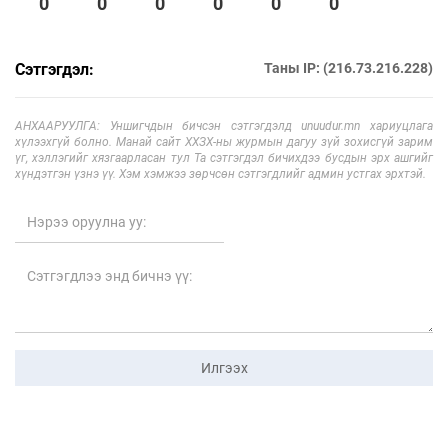
0
0
0
0
0
0
Сэтгэгдэл:
Таны IP: (216.73.216.228)
АНХААРУУЛГА: Уншигчдын бичсэн сэтгэгдэлд unuudur.mn хариуцлага
хүлээхгүй болно. Манай сайт ХХЗХ-ны журмын дагуу зүй зохисгүй зарим
үг, хэллэгийг хязгаарласан тул Та сэтгэгдэл бичихдээ бусдын эрх ашгийг
хүндэтгэн үзнэ үү. Хэм хэмжээ зөрчсөн сэтгэгдлийг админ устгах эрхтэй.
Илгээх