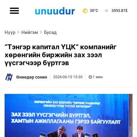
30°C
3593.87
$
Нүүр
Нийгэм
Бусад
“Тэнгэр капитал ҮЦК” компанийг
хөрөнгийн биржийн зах зээл
үүсгэгчээр бүртгэв
Өнөөдөр сонин
2026-06-15 15:30
1 мин