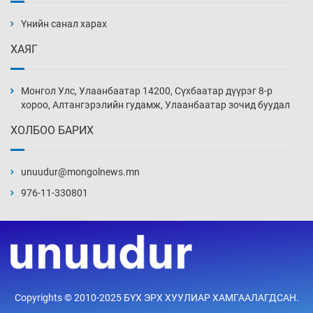
ажилтнууд амиа хорлох явдал эрс
нэмэгджээ
Үнийн санал харах
Уржигдар 13 цаг 52 мин
ХАЯГ
Монголын шигшээ Хонконгийн багийг ялж,
эхний хожлоо авлаа
Монгол Улс, Улаанбаатар 14200, Сүхбаатар дүүрэг 8-р
Уржигдар 13 цаг 30 мин
хороо, Алтангэрэлийн гудамж, Улаанбаатар зочид буудал
ХОЛБОО БАРИХ
Техникийн өндөр үзүүлэлттэй агаарын хөлөг
худалдан авах хүсэлтээ уламжлав
unuudur@mongolnews.mn
Уржигдар 13 цаг 00 мин
976-11-330801
“Шатахууны бус, бодлогын хомсдол
нүүрлээд байна”
Уржигдар 12 цаг 30 мин
Дөрвөн чиглэлд шөнийн автобус иргэдэд
Copyrights © 2010-2025 БҮХ ЭРХ ХУУЛИАР ХАМГААЛАГДСАН.
үйлчилж буй гэв