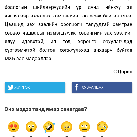
бодлогын шийдвэрүүдийн үр дүнд ийнхүү эл
чиглэлээр ажиллах компанийн тоо өсөж байгаа гэнэ.
Цаашид зах зээлийн оролцогч талуудтай хамтран
хөрвөх чадварыг нэмэгдүүлж, хөрөнгийн зах зээлийг
илүү идэвхтэй, ил тод, хөрөнгө оруулагчдад
хүртээмжтэй болгон хөгжүүлэхэд анхаарч буйгаа
МХБ-ээс мэдээллээ.
С.Цэрэн
ЖИРГЭХ
ХУВААЛЦАХ
Энэ мэдээ танд ямар санагдав?