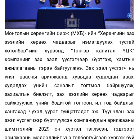
Монголын хөрөнгийн бирж (МХБ)- ийн “Хөрөнгийн зах
зээлийн хөрвөх чадварыг нэмэгдүүлэх тусгай
хөтөлбөр”-ийн хүрээнд “Тэнгэр капитал ҮЦК”
компанийг зах зээл үүсгэгчээр бүртгэж, хамтын
ажиллагааны гэрээ байгуулжээ. Зах зээл үүсгэгч нь
үнэт цаасны арилжаанд хувьцаа худалдан авах,
худалдах үнийн саналыг тогтмол байршуулж,
захиалгын биелэлт, зах зээлийн хөрвөх чадварыг
сайжруулах, үнийг бодитой тогтоон, ил тод байдлыг
хангахад чухал үүрэг гүйцэтгэдэг аж. Түүнчлэн зах
зээл үүсгэгчээр бүртгүүлсэн компаниудын арилжааны
шимтгэлийг 2029 он хүртэл тэглэсэн, тэдгээрт
арилжааны мэдээллийг үнэ төлбөргүйгээр хүргэж буй