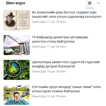
Шинэ мэдээ
Их зохиолчийн уран бүтээл, туурвил зүйн
онцлогийг олон улсын судлаачид хэлэлцлээ
Уржигдар 17 цаг 30 мин
19 байршилд цахилгаан автомашин
цэнэглэх станц байгууллаа
Уржигдар 17 цаг 00 мин
Циклоспора шимэгчээс үүдэлтэй гэдэсний
халдвар дэгдэж болзошгүй
Уржигдар 16 цаг 30 мин
Сэтгэцийн эрүүл мэндэд “санаа тавих” олон
улсын хурал зохион байгуулна
Уржигдар 16 цаг 00 мин