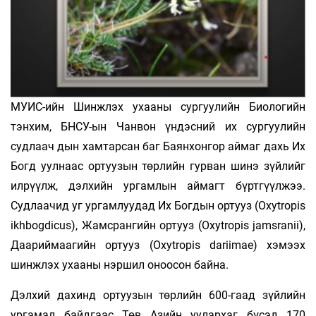
МУИС-ийн Шинжлэх ухааны сургуулийн Биологийн
тэнхим, БНСУ-ын Чанвон үндэсний их сургуулийн
судлаач­ дын хамтарсан баг Баянхонгор аймаг дахь Их
Богд уулнаас ортуузын төрлийн гурван шинэ зүйлийг
илрүүлж, дэлхийн ургамлын аймагт бүртгүүлжээ.
Судлаачид уг ургамлуудад Их Богдын ортууз (Oxytropis
ikhbogdicus), Жамсрангийн ортууз (Oxytropis jamsranii),
Даариймаагийн ортууз (Oxytropis dariimae) хэмээх
шинжлэх ухааны нэршил оноосон байна.
Дэлхий дахинд ортуузын төрлийн 600-гаад зүйлийн
ургамал байдгаас Төв Азийн уулархаг бүсэд 170