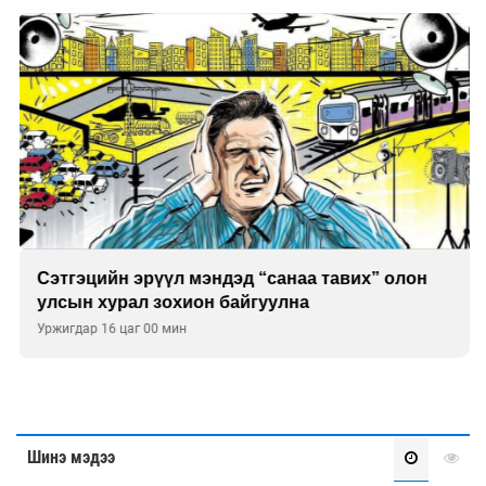
Сэтгэцийн эрүүл мэндэд “санаа тавих” олон
улсын хурал зохион байгуулна
Уржигдар 16 цаг 00 мин
Шинэ мэдээ