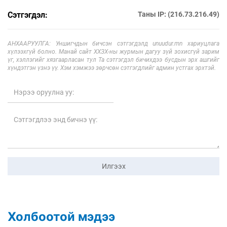
Сэтгэгдэл:
Таны IP: (216.73.216.49)
АНХААРУУЛГА: Уншигчдын бичсэн сэтгэгдэлд unuudur.mn хариуцлага
хүлээхгүй болно. Манай сайт ХХЗХ-ны журмын дагуу зүй зохисгүй зарим
үг, хэллэгийг хязгаарласан тул Та сэтгэгдэл бичихдээ бусдын эрх ашгийг
хүндэтгэн үзнэ үү. Хэм хэмжээ зөрчсөн сэтгэгдлийг админ устгах эрхтэй.
Илгээх
Холбоотой мэдээ