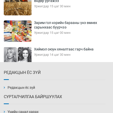
өндөр ургажээ
Уржигдар 15 цаг 30 мин
Зарим гол нэрийн барааны үнэ өмнөх
сарынхаас буурчээ
Уржигдар 15 цаг 00 мин
Хиймэл оюун хяналтаас гарч байна
Уржигдар 14 цаг 30 мин
РЕДАКЦЫН ЁС ЗҮЙ
Эмэгтэйчүүд Бээжин, эрэгтэйчүүд Японд
бэлтгэл базаахаар хилийн дээс алхлаа
Уржигдар 14 цаг 00 мин
Редакцын ёс зүй
СУРТАЛЧИЛГАА БАЙРШУУЛАХ
АНУ-ын Цэргийн кибер командлалаын
ажилтнууд амиа хорлох явдал эрс
нэмэгджээ
Үнийн санал харах