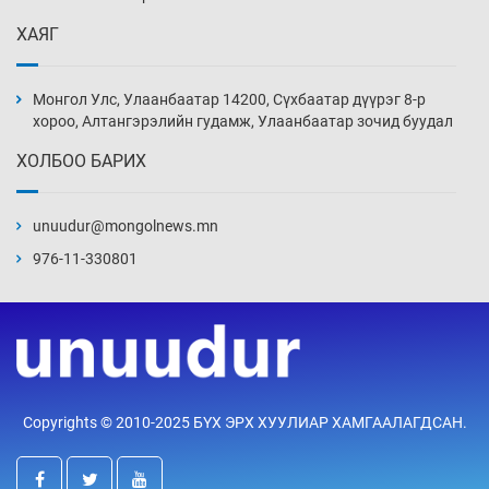
Уржигдар 13 цаг 52 мин
ХАЯГ
Монголын шигшээ Хонконгийн багийг ялж,
эхний хожлоо авлаа
Монгол Улс, Улаанбаатар 14200, Сүхбаатар дүүрэг 8-р
Уржигдар 13 цаг 30 мин
хороо, Алтангэрэлийн гудамж, Улаанбаатар зочид буудал
ХОЛБОО БАРИХ
Техникийн өндөр үзүүлэлттэй агаарын хөлөг
худалдан авах хүсэлтээ уламжлав
unuudur@mongolnews.mn
Уржигдар 13 цаг 00 мин
976-11-330801
“Шатахууны бус, бодлогын хомсдол
нүүрлээд байна”
Уржигдар 12 цаг 30 мин
Дөрвөн чиглэлд шөнийн автобус иргэдэд
Copyrights © 2010-2025 БҮХ ЭРХ ХУУЛИАР ХАМГААЛАГДСАН.
үйлчилж буй гэв
Уржигдар 12 цаг 00 мин