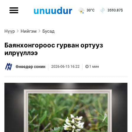
30°C
3593.87
$
Нүүр
Нийгэм
Бусад
Баянхонгороос гурван ортууз
илрүүллээ
Өнөөдөр сонин
2026-06-15 16:22
1 мин