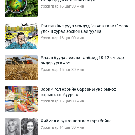
Уржигдар 16 цаг 30 мин
Сэтгэцийн эрүүл мэндэд “санаа тавих” олон
улсын хурал зохион байгуулна
Уржигдар 16 цаг 00 мин
Улаан буудай ихэнх талбайд 10-12 см-ээр
өндөр ургажээ
Уржигдар 15 цаг 30 мин
Зарим гол нэрийн барааны үнэ өмнөх
сарынхаас буурчээ
Уржигдар 15 цаг 00 мин
Хиймэл оюун хяналтаас гарч байна
Уржигдар 14 цаг 30 мин