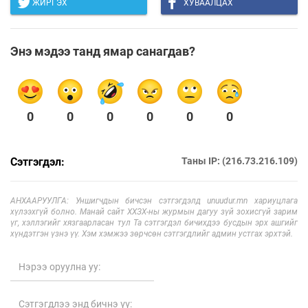
ЖИРГЭХ
ХУВААЛЦАХ
Энэ мэдээ танд ямар санагдав?
0
0
0
0
0
0
Сэтгэгдэл:
Таны IP: (216.73.216.109)
АНХААРУУЛГА: Уншигчдын бичсэн сэтгэгдэлд unuudur.mn хариуцлага
хүлээхгүй болно. Манай сайт ХХЗХ-ны журмын дагуу зүй зохисгүй зарим
үг, хэллэгийг хязгаарласан тул Та сэтгэгдэл бичихдээ бусдын эрх ашгийг
хүндэтгэн үзнэ үү. Хэм хэмжээ зөрчсөн сэтгэгдлийг админ устгах эрхтэй.