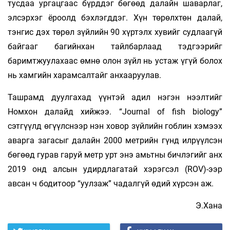
тусдаа ургацгаас бүрддэг бөгөөд далайн шаварлаг,
элсэрхэг ёроолд бэхлэгддэг. Хүн төрөлхтөн далай,
тэнгис дэх төрөл зүйлийн 90 хүртэлх хувийг судлаагүй
байгааг багийнхан тайлбарлаад тэдгээрийг
баримтжуулахаас өмнө олон зүйл нь устаж үгүй болох
нь хамгийн харамсалтайг анхааруулав.
Ташрамд дуулгахад үүнтэй адил нэгэн нээлтийг
Номхон далайд хийжээ. “Journal of fish biology”
сэтгүүлд өгүүлснээр нэн ховор зүйлийн гоблин хэмээх
аварга загасыг далайн 2000 метрийн гүнд илрүүлсэн
бөгөөд гурав гаруй метр урт энэ амьтны бичлэгийг анх
2019 онд алсын удирдлагатай хэрэгсэл (ROV)-ээр
авсан ч бодитоор “уулзаж” чадалгүй өдий хүрсэн аж.
Э.Хана