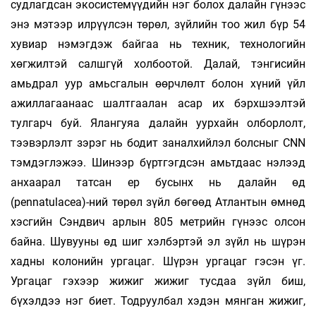
судлагдсан экосистемүүдийн нэг болох далайн гүнээс
энэ мэтээр илрүүлсэн төрөл, зүйлийн тоо жил бүр 54
хувиар нэмэгдэж байгаа нь техник, технологийн
хөгжилтэй салшгүй холбоотой. Далай, тэнгисийн
амьдрал уур амьсгалын өөрчлөлт болон хүний үйл
ажиллагаанаас шалтгаалан асар их бэрхшээлтэй
тулгарч буй. Ялангуяа далайн уурхайн олборлолт,
тээвэрлэлт зэрэг нь бодит заналхийлэл болсныг CNN
тэмдэглэжээ. Шинээр бүртгэгдсэн амьтдаас нэлээд
анхаарал татсан ер бусынх нь далайн өд
(рennatulacea)-ний төрөл зүйл бөгөөд Атлантын өмнөд
хэсгийн Сэндвич арлын 805 метрийн гүнээс олсон
байна. Шувууны өд шиг хэлбэртэй эл зүйл нь шүрэн
хадны колонийн ургацаг. Шүрэн ургацаг гэсэн үг.
Ургацаг гэхээр жижиг жижиг тусдаа зүйл биш,
бүхэлдээ нэг биет. Тодруулбал хэдэн мянган жижиг,