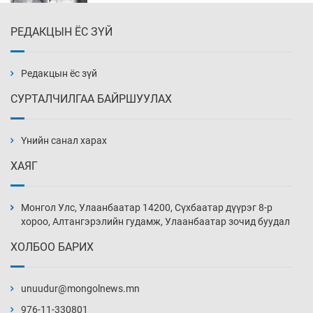
РЕДАКЦЫН ЁС ЗҮЙ
Эмэгтэйчүүд Бээжин, эрэгтэйчүүд Японд
бэлтгэл базаахаар хилийн дээс алхлаа
Уржигдар 14 цаг 00 мин
Редакцын ёс зүй
СУРТАЛЧИЛГАА БАЙРШУУЛАХ
АНУ-ын Цэргийн кибер командлалаын
ажилтнууд амиа хорлох явдал эрс
нэмэгджээ
Үнийн санал харах
Уржигдар 13 цаг 52 мин
ХАЯГ
Монголын шигшээ Хонконгийн багийг ялж,
эхний хожлоо авлаа
Монгол Улс, Улаанбаатар 14200, Сүхбаатар дүүрэг 8-р
Уржигдар 13 цаг 30 мин
хороо, Алтангэрэлийн гудамж, Улаанбаатар зочид буудал
ХОЛБОО БАРИХ
Техникийн өндөр үзүүлэлттэй агаарын хөлөг
худалдан авах хүсэлтээ уламжлав
unuudur@mongolnews.mn
Уржигдар 13 цаг 00 мин
976-11-330801