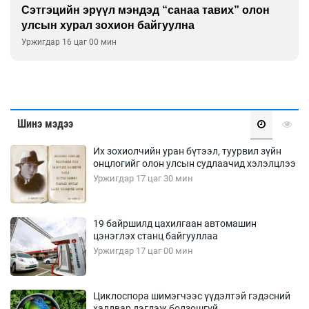
Сэтгэцийн эрүүл мэндэд “санаа тавих” олон
улсын хурал зохион байгуулна
Уржигдар 16 цаг 00 мин
Шинэ мэдээ
Их зохиолчийн уран бүтээл, туурвил зүйн
онцлогийг олон улсын судлаачид хэлэлцлээ
Уржигдар 17 цаг 30 мин
19 байршилд цахилгаан автомашин
цэнэглэх станц байгууллаа
Уржигдар 17 цаг 00 мин
Циклоспора шимэгчээс үүдэлтэй гэдэсний
халдвар дэгдэж болзошгүй