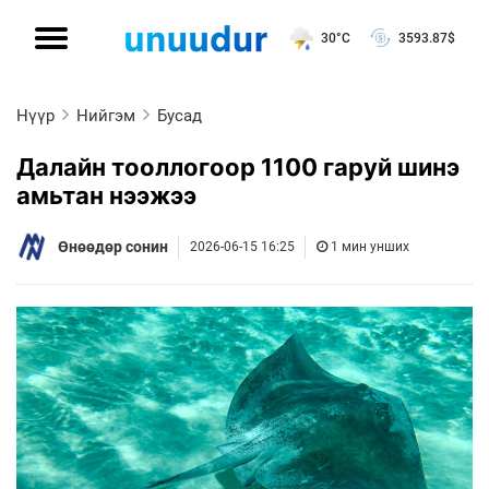
30°C
3593.87
$
Нүүр
Нийгэм
Бусад
Далайн тооллогоор 1100 гаруй шинэ
амьтан нээжээ
Өнөөдөр сонин
2026-06-15 16:25
1 мин унших