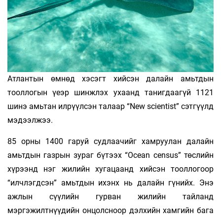
Атлантын өмнөд хэсэгт хийсэн далайн амьтдын
тооллогын үеэр шинжлэх ухаанд танигдаагүй 1121
шинэ амьтан илрүүлсэн талаар “New scientist” сэтгүүлд
мэдээлжээ.
85 орны 1400 гаруй судлаачийг хамруулан далайн
амьтдын газрын зураг бүтээх “Ocean сensus” төслийн
хүрээнд нэг жилийн хугацаанд хийсэн тооллогоор
“илчлэгдсэн” амьтдын ихэнх нь далайн гүнийх. Энэ
ажлын сүүлийн гурван жилийн тайланд
мэргэжилтнүүдийн онцолсноор дэлхийн хамгийн бага