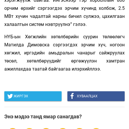
хэрэгжүүлж байгаа. Ингэснээр гэр хорооллын 800
орчим өрхийг сэргээгдэх эрчим хүчинд холбож, 2.5
МВт хүчин чадалтай нарны бичил сүлжээ, цахилгаан
халаалтын систем нэвтрүүлнэ” гэлээ.
НҮБ-ын Хөгжлийн хөтөлбөрийн суурин төлөөлөгч
Матилда Димовска сэргээгдэх эрчим хүч, ногоон
хөгжил, иргэдийн амьдралын чанарыг сайжруулах
төсөл, хөтөлбөрүүдийг өргөжүүлэн хамтран
ажиллахдаа таатай байгаагаа илэрхийллээ.
ЖИРГЭХ
ХУВААЛЦАХ
Энэ мэдээ танд ямар санагдав?