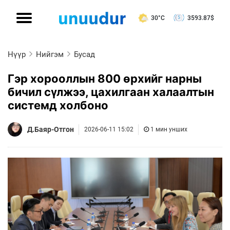
30°C
3593.87
$
Нүүр
Нийгэм
Бусад
Гэр хорооллын 800 өрхийг нарны
бичил сүлжээ, цахилгаан халаалтын
системд холбоно
Д.Баяр-Отгон
2026-06-11 15:02
1 мин унших