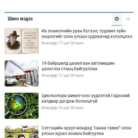
Шинэ мэдээ
Их зохиолчийн уран бүтээл, туурвил зүйн
онцлогийг олон улсын судлаачид хэлэлцлээ
Өчигдөр 17 цаг 30 мин
19 байршилд цахилгаан автомашин
цэнэглэх станц байгууллаа
Өчигдөр 17 цаг 00 мин
Циклоспора шимэгчээс үүдэлтэй гэдэсний
халдвар дэгдэж болзошгүй
Өчигдөр 16 цаг 30 мин
Сэтгэцийн эрүүл мэндэд “санаа тавих” олон
улсын хурал зохион байгуулна