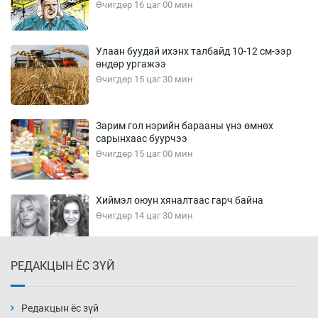
Өчигдөр 16 цаг 00 мин
Улаан буудай ихэнх талбайд 10-12 см-ээр
өндөр ургажээ
Өчигдөр 15 цаг 30 мин
Зарим гол нэрийн барааны үнэ өмнөх
сарынхаас буурчээ
Өчигдөр 15 цаг 00 мин
Хиймэл оюун хяналтаас гарч байна
Өчигдөр 14 цаг 30 мин
РЕДАКЦЫН ЁС ЗҮЙ
Эмэгтэйчүүд Бээжин, эрэгтэйчүүд Японд
бэлтгэл базаахаар хилийн дээс алхлаа
Өчигдөр 14 цаг 00 мин
Редакцын ёс зүй