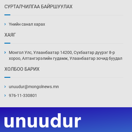
СУРТАЛЧИЛГАА БАЙРШУУЛАХ
АНУ-ын Цэргийн кибер командлалаын
ажилтнууд амиа хорлох явдал эрс
нэмэгджээ
Үнийн санал харах
Өчигдөр 13 цаг 52 мин
ХАЯГ
Монголын шигшээ Хонконгийн багийг ялж,
эхний хожлоо авлаа
Монгол Улс, Улаанбаатар 14200, Сүхбаатар дүүрэг 8-р
Өчигдөр 13 цаг 30 мин
хороо, Алтангэрэлийн гудамж, Улаанбаатар зочид буудал
ХОЛБОО БАРИХ
Техникийн өндөр үзүүлэлттэй агаарын хөлөг
худалдан авах хүсэлтээ уламжлав
unuudur@mongolnews.mn
Өчигдөр 13 цаг 00 мин
976-11-330801
“Шатахууны бус, бодлогын хомсдол
нүүрлээд байна”
Өчигдөр 12 цаг 30 мин