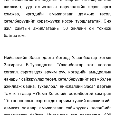
шилжилт, уур амьсгалын өөрчлөлтийн эсрэг арга
хэмжээ, иргэдийн амьжиргааг дэмжих төсөл,
хөтөлбөрүүдийг хэрэгжүүлж ирсэн туршлагатай. Энэ
жил хамтын ажиллагааны 50 жилийн ой тохиож
байгаа юм.
Нийслэлийн Засаг дарга бөгөөд Улаанбаатар хотын
Захирагч Б.Пүрэвдагва “Улаанбаатар хот ногоон
хөгжил, сэргээгдэх эрчим хүч, иргэдийн амьдралын
чанарыг сайжруулах төсөл, хөтөлбөрүүдийг эрэмбэлэн
ажиллаж байна. Тухайлбал, нийслэлийн Засаг даргын
Тамгын газар НҮБ-ын Хөгжлийн хөтөлбөртэй хамтран
“Гэр хорооллын сэргээгдэх эрчим хүчний шилжилтийг
дэмжих замаар амьжиргааг сайжруулах төсөл”-ийг