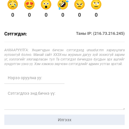
0
0
0
0
0
0
Сэтгэгдэл:
Таны IP: (216.73.216.245)
АНХААРУУЛГА: Уншигчдын бичсэн сэтгэгдэлд unuudur.mn хариуцлага
хүлээхгүй болно. Манай сайт ХХЗХ-ны журмын дагуу зүй зохисгүй зарим
үг, хэллэгийг хязгаарласан тул Та сэтгэгдэл бичихдээ бусдын эрх ашгийг
хүндэтгэн үзнэ үү. Хэм хэмжээ зөрчсөн сэтгэгдлийг админ устгах эрхтэй.
Илгээх