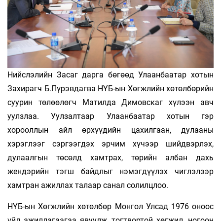
Нийслэлийн Засаг дарга бөгөөд Улаанбаатар хотын
Захирагч Б.Пүрэвдагва НҮБ-ын Хөгжлийн хөтөлбөрийн
суурин төлөөлөгч Матилда Димовскаг хүлээн авч
уулзлаа. Уулзалтаар Улаанбаатар хотын гэр
хорооллын айл өрхүүдийн цахилгаан, дулааны
хэрэглээг сэргээгдэх эрчим хүчээр шийдвэрлэх,
дулаалгын төсөлд хамтрах, төрийн албан дахь
жендэрийн тэгш байдлыг нэмэгдүүлэх чиглэлээр
хамтран ажиллах талаар санал солилцлоо.
НҮБ-ын Хөгжлийн хөтөлбөр Монгол Улсад 1976 оноос
үйл ажиллагаагаа явуулж, тогтвортой хөгжил, ногоон