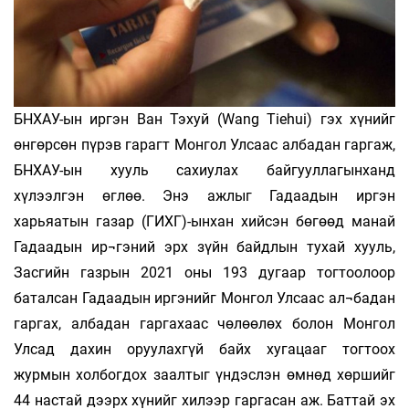
БНХАУ-ын иргэн Ван Тэхуй (Wang Tiehui) гэх хүнийг
өнгөрсөн пүрэв гарагт Монгол Улсаас албадан гаргаж,
БНХАУ-ын хууль сахиулах байгууллагынханд
хүлээлгэн өглөө. Энэ ажлыг Гадаадын иргэн
харьяатын газар (ГИХГ)-ынхан хийсэн бөгөөд манай
Гадаадын ир¬гэний эрх зүйн байдлын тухай хууль,
Засгийн газрын 2021 оны 193 дугаар тогтоолоор
баталсан Гадаадын иргэнийг Монгол Улсаас ал¬бадан
гаргах, албадан гаргахаас чөлөөлөх болон Монгол
Улсад дахин оруулахгүй байх хугацааг тогтоох
журмын холбогдох заалтыг үндэслэн өмнөд хөршийг
44 настай дээрх хүнийг хилээр гаргасан аж. Баттай эх