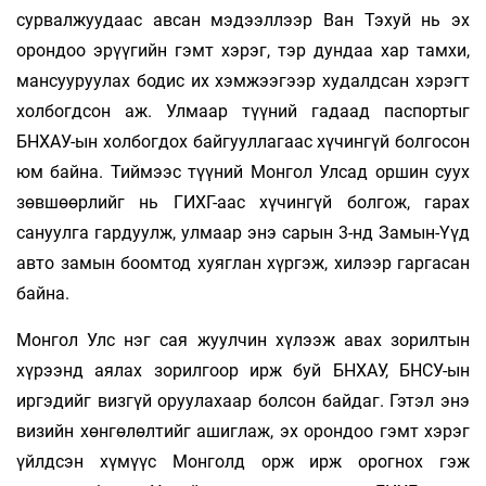
сурвалжуудаас авсан мэдээллээр Ван Тэхуй нь эх
орондоо эрүүгийн гэмт хэрэг, тэр дундаа хар тамхи,
мансууруулах бодис их хэмжээгээр худалдсан хэрэгт
холбогдсон аж. Улмаар түүний гадаад паспортыг
БНХАУ-ын холбогдох байгууллагаас хүчингүй болгосон
юм байна. Тиймээс түүний Монгол Улсад оршин суух
зөвшөөрлийг нь ГИХГ-аас хүчингүй болгож, гарах
сануулга гардуулж, улмаар энэ сарын 3-нд Замын-Үүд
авто замын боомтод хуяглан хүргэж, хилээр гаргасан
байна.
Монгол Улс нэг сая жуулчин хүлээж авах зорилтын
хүрээнд аялах зорилгоор ирж буй БНХАУ, БНСУ-ын
иргэдийг визгүй оруулахаар болсон байдаг. Гэтэл энэ
визийн хөнгөлөлтийг ашиглаж, эх орондоо гэмт хэрэг
үйлдсэн хүмүүс Монголд орж ирж орогнох гэж