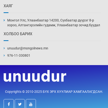
20 цаг 40 мин
ХАЯГ
Монголын шигшээ Хонконгийн багийг ялж,
эхний хожлоо авлаа
Монгол Улс, Улаанбаатар 14200, Сүхбаатар дүүрэг 8-р
21 цаг 3 мин
хороо, Алтангэрэлийн гудамж, Улаанбаатар зочид буудал
ХОЛБОО БАРИХ
Техникийн өндөр үзүүлэлттэй агаарын хөлөг
худалдан авах хүсэлтээ уламжлав
unuudur@mongolnews.mn
21 цаг 33 мин
976-11-330801
“Шатахууны бус, бодлогын хомсдол
нүүрлээд байна”
22 цаг 3 мин
Дөрвөн чиглэлд шөнийн автобус иргэдэд
Copyrights © 2010-2025 БҮХ ЭРХ ХУУЛИАР ХАМГААЛАГДСАН.
үйлчилж буй гэв
22 цаг 33 мин