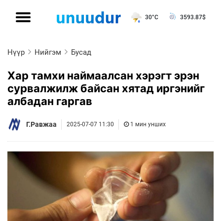
30°C
3593.87
$
Нүүр
Нийгэм
Бусад
Хар тамхи наймаалсан хэрэгт эрэн
сурвалжилж байсан хятад иргэнийг
албадан гаргав
Г.Равжаа
2025-07-07 11:30
1 мин унших