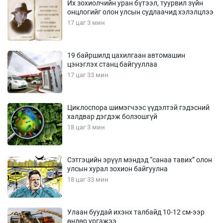
Их зохиолчийн уран бүтээл, туурвил зүйн
онцлогийг олон улсын судлаачид хэлэлцлээ
17 цаг 3 мин
19 байршилд цахилгаан автомашин
цэнэглэх станц байгууллаа
17 цаг 33 мин
Циклоспора шимэгчээс үүдэлтэй гэдэсний
халдвар дэгдэж болзошгүй
18 цаг 3 мин
Сэтгэцийн эрүүл мэндэд “санаа тавих” олон
улсын хурал зохион байгуулна
18 цаг 33 мин
Улаан буудай ихэнх талбайд 10-12 см-ээр
өндөр ургажээ