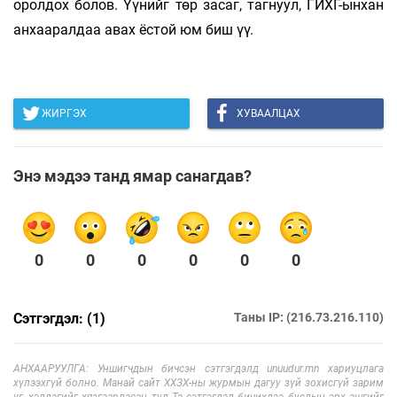
оролдох болов. Үүнийг төр засаг, тагнуул, ГИХГ-ынхан
анхааралдаа авах ёстой юм биш үү.
ЖИРГЭХ
ХУВААЛЦАХ
Энэ мэдээ танд ямар санагдав?
0
0
0
0
0
0
Сэтгэгдэл: (1)
Таны IP: (216.73.216.110)
АНХААРУУЛГА: Уншигчдын бичсэн сэтгэгдэлд unuudur.mn хариуцлага
хүлээхгүй болно. Манай сайт ХХЗХ-ны журмын дагуу зүй зохисгүй зарим