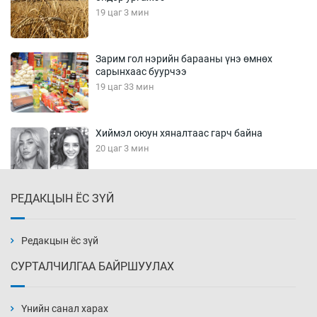
19 цаг 3 мин
Зарим гол нэрийн барааны үнэ өмнөх
сарынхаас буурчээ
19 цаг 33 мин
Хиймэл оюун хяналтаас гарч байна
20 цаг 3 мин
РЕДАКЦЫН ЁС ЗҮЙ
Эмэгтэйчүүд Бээжин, эрэгтэйчүүд Японд
бэлтгэл базаахаар хилийн дээс алхлаа
20 цаг 33 мин
Редакцын ёс зүй
СУРТАЛЧИЛГАА БАЙРШУУЛАХ
АНУ-ын Цэргийн кибер командлалаын
ажилтнууд амиа хорлох явдал эрс
нэмэгджээ
Үнийн санал харах