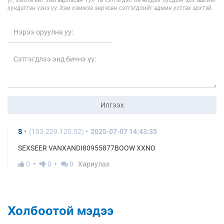
үг, хэллэгийг хязгаарласан тул Та сэтгэгдэл бичихдээ бусдын эрх ашгийг
хүндэтгэн үзнэ үү. Хэм хэмжээ зөрчсөн сэтгэгдлийг админ устгах эрхтэй.
Илгээх
S
(103.229.120.52)
2025-07-07 14:43:35
SEXSEER VANXANDI80955877BOOW XXNO
0
0
0
Хариулах
Холбоотой мэдээ